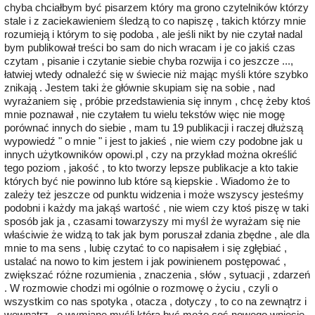
chyba chciałbym być pisarzem który ma grono czytelników którzy
stale i z zaciekawieniem śledzą to co napiszę , takich którzy mnie
rozumieją i którym to się podoba , ale jeśli nikt by nie czytał nadal
bym publikował treści bo sam do nich wracam i je co jakiś czas
czytam , pisanie i czytanie siebie chyba rozwija i co jeszcze ...,
łatwiej wtedy odnaleźć się w świecie niż mając myśli które szybko
znikają . Jestem taki że głównie skupiam się na sobie , nad
wyrażaniem się , próbie przedstawienia się innym , chcę żeby ktoś
mnie poznawał , nie czytałem tu wielu tekstów więc nie mogę
porównać innych do siebie , mam tu 19 publikacji i raczej dłuższą
wypowiedź " o mnie " i jest to jakieś , nie wiem czy podobne jak u
innych użytkowników opowi.pl , czy na przykład można określić
tego poziom , jakość , to kto tworzy lepsze publikacje a kto takie
których być nie powinno lub które są kiepskie . Wiadomo że to
zależy też jeszcze od punktu widzenia i może wszyscy jesteśmy
podobni i każdy ma jakąś wartość , nie wiem czy ktoś piszę w taki
sposób jak ja , czasami towarzyszy mi myśl że wyrażam się nie
właściwie że widzą to tak jak bym poruszał zdania zbędne , ale dla
mnie to ma sens , lubię czytać to co napisałem i się zgłębiać ,
ustalać na nowo to kim jestem i jak powinienem postępować ,
zwiększać różne rozumienia , znaczenia , słów , sytuacji , zdarzeń
. W rozmowie chodzi mi ogólnie o rozmowę o życiu , czyli o
wszystkim co nas spotyka , otacza , dotyczy , to co na zewnątrz i
wewnątrz , o wymianę myśli która być może coś nowego wniesie