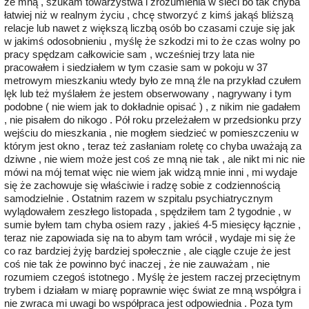
ze mną , szukam towarzystwa i zrozumienia w sieci bo tak chyba
łatwiej niż w realnym życiu , chcę stworzyć z kimś jakąś bliższą
relacje lub nawet z większą liczbą osób bo czasami czuje się jak
w jakimś odosobnieniu , myślę że szkodzi mi to że czas wolny po
pracy spędzam całkowicie sam , wcześniej trzy lata nie
pracowałem i siedziałem w tym czasie sam w pokoju w 37
metrowym mieszkaniu wtedy było ze mną źle na przykład czułem
lęk lub też myślałem że jestem obserwowany , nagrywany i tym
podobne ( nie wiem jak to dokładnie opisać ) , z nikim nie gadałem
, nie pisałem do nikogo . Pół roku przeleżałem w przedsionku przy
wejściu do mieszkania , nie mogłem siedzieć w pomieszczeniu w
którym jest okno , teraz też zasłaniam roletę co chyba uważają za
dziwne , nie wiem może jest coś ze mną nie tak , ale nikt mi nic nie
mówi na mój temat więc nie wiem jak widzą mnie inni , mi wydaje
się że zachowuje się właściwie i radzę sobie z codziennością
samodzielnie . Ostatnim razem w szpitalu psychiatrycznym
wylądowałem zeszłego listopada , spędziłem tam 2 tygodnie , w
sumie byłem tam chyba osiem razy , jakieś 4-5 miesięcy łącznie ,
teraz nie zapowiada się na to abym tam wrócił , wydaje mi się że
co raz bardziej żyję bardziej społecznie , ale ciągle czuje że jest
coś nie tak że powinno być inaczej , że nie zauważam , nie
rozumiem czegoś istotnego . Myślę że jestem raczej przeciętnym
trybem i działam w miarę poprawnie więc świat ze mną współgra i
nie zwraca mi uwagi bo współpraca jest odpowiednia . Poza tym