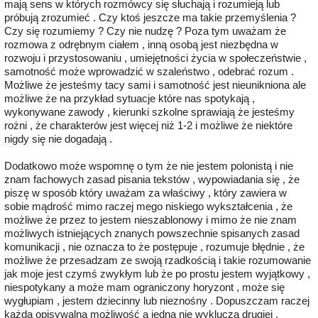
mają sens w których rozmówcy się słuchają i rozumieją lub
próbują zrozumieć . Czy ktoś jeszcze ma takie przemyślenia ?
Czy się rozumiemy ? Czy nie nudzę ? Poza tym uważam że
rozmowa z odrębnym ciałem , inną osobą jest niezbędna w
rozwoju i przystosowaniu , umiejętności życia w społeczeństwie ,
samotność może wprowadzić w szaleństwo , odebrać rozum .
Możliwe że jesteśmy tacy sami i samotność jest nieunikniona ale
możliwe że na przykład sytuacje które nas spotykają ,
wykonywane zawody , kierunki szkolne sprawiają że jesteśmy
rożni , że charakterów jest więcej niż 1-2 i możliwe że niektóre
nigdy się nie dogadają .
Dodatkowo może wspomnę o tym że nie jestem polonistą i nie
znam fachowych zasad pisania tekstów , wypowiadania się , że
piszę w sposób który uważam za właściwy , który zawiera w
sobie mądrość mimo raczej mego niskiego wykształcenia , że
możliwe że przez to jestem nieszablonowy i mimo że nie znam
możliwych istniejących znanych powszechnie spisanych zasad
komunikacji , nie oznacza to że postępuje , rozumuje błędnie , że
możliwe że przesadzam ze swoją rzadkością i takie rozumowanie
jak moje jest czymś zwykłym lub że po prostu jestem wyjątkowy ,
niespotykany a może mam ograniczony horyzont , może się
wygłupiam , jestem dziecinny lub nieznośny . Dopuszczam raczej
każdą opisywalną możliwość a jedna nie wyklucza drugiej .