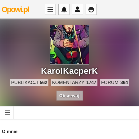
Opowi.pl
KarolKacperK
PUBLIKACJI
562
KOMENTARZY
1747
FORUM
364
Obserwuj
O mnie