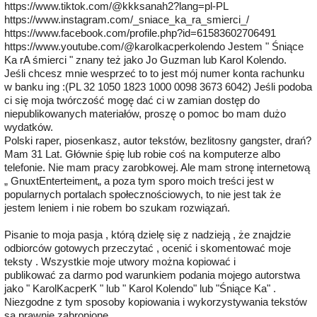
https://www.tiktok.com/@kkksanah2?lang=pl-PL
https://www.instagram.com/_sniace_ka_ra_smierci_/
https://www.facebook.com/profile.php?id=61583602706491
https://www.youtube.com/@karolkacperkolendo Jestem " Śniące
Ka rA śmierci " znany też jako Jo Guzman lub Karol Kolendo.
Jeśli chcesz mnie wesprzeć to to jest mój numer konta rachunku
w banku ing :(PL 32 1050 1823 1000 0098 3673 6042) Jeśli podoba
ci się moja twórczość mogę dać ci w zamian dostęp do
niepublikowanych materiałów, proszę o pomoc bo mam dużo
wydatków.
Polski raper, piosenkasz, autor tekstów, bezlitosny gangster, drań?
Mam 31 Lat. Głównie śpię lub robie coś na komputerze albo
telefonie. Nie mam pracy zarobkowej. Ale mam stronę internetową
„ GnuxtEnterteiment„ a poza tym sporo moich treści jest w
popularnych portalach społecznościowych, to nie jest tak że
jestem leniem i nie robem bo szukam rozwiązań.
Pisanie to moja pasja , którą dzielę się z nadzieją , że znajdzie
odbiorców gotowych przeczytać , ocenić i skomentować moje
teksty . Wszystkie moje utwory można kopiować i
publikować za darmo pod warunkiem podania mojego autorstwa
jako " KarolKacperK " lub " Karol Kolendo" lub "Śniące Ka" .
Niezgodne z tym sposoby kopiowania i wykorzystywania tekstów
są prawnie zabronione .