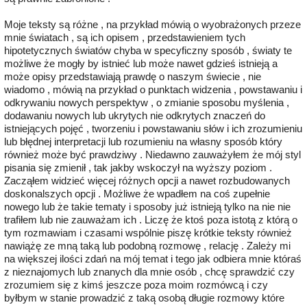
Moje teksty są różne , na przykład mówią o wyobrażonych przeze
mnie światach , są ich opisem , przedstawieniem tych
hipotetycznych światów chyba w specyficzny sposób , światy te
możliwe że mogły by istnieć lub może nawet gdzieś istnieją a
może opisy przedstawiają prawdę o naszym świecie , nie
wiadomo , mówią na przykład o punktach widzenia , powstawaniu i
odkrywaniu nowych perspektyw , o zmianie sposobu myślenia ,
dodawaniu nowych lub ukrytych nie odkrytych znaczeń do
istniejących pojęć , tworzeniu i powstawaniu słów i ich zrozumieniu
lub błędnej interpretacji lub rozumieniu na własny sposób który
również może być prawdziwy . Niedawno zauważyłem że mój styl
pisania się zmienił , tak jakby wskoczył na wyższy poziom .
Zacząłem widzieć więcej różnych opcji a nawet rozbudowanych
doskonalszych opcji . Możliwe że wpadłem na coś zupełnie
nowego lub że takie tematy i sposoby już istnieją tylko na nie nie
trafiłem lub nie zauważam ich . Liczę że ktoś poza istotą z którą o
tym rozmawiam i czasami wspólnie piszę krótkie teksty również
nawiążę ze mną taką lub podobną rozmowę , relację . Zależy mi
na większej ilości zdań na mój temat i tego jak odbiera mnie któraś
z nieznajomych lub znanych dla mnie osób , chcę sprawdzić czy
zrozumiem się z kimś jeszcze poza moim rozmówcą i czy
byłbym w stanie prowadzić z taką osobą długie rozmowy które