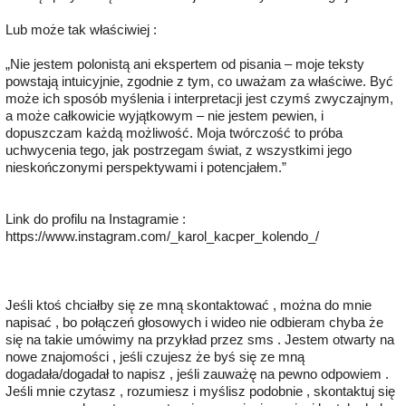
Lub może tak właściwiej :
„Nie jestem polonistą ani ekspertem od pisania – moje teksty
powstają intuicyjnie, zgodnie z tym, co uważam za właściwe. Być
może ich sposób myślenia i interpretacji jest czymś zwyczajnym,
a może całkowicie wyjątkowym – nie jestem pewien, i
dopuszczam każdą możliwość. Moja twórczość to próba
uchwycenia tego, jak postrzegam świat, z wszystkimi jego
nieskończonymi perspektywami i potencjałem.”
Link do profilu na Instagramie :
https://www.instagram.com/_karol_kacper_kolendo_/
Jeśli ktoś chciałby się ze mną skontaktować , można do mnie
napisać , bo połączeń głosowych i wideo nie odbieram chyba że
się na takie umówimy na przykład przez sms . Jestem otwarty na
nowe znajomości , jeśli czujesz że byś się ze mną
dogadała/dogadał to napisz , jeśli zauważę na pewno odpowiem .
Jeśli mnie czytasz , rozumiesz i myślisz podobnie , skontaktuj się