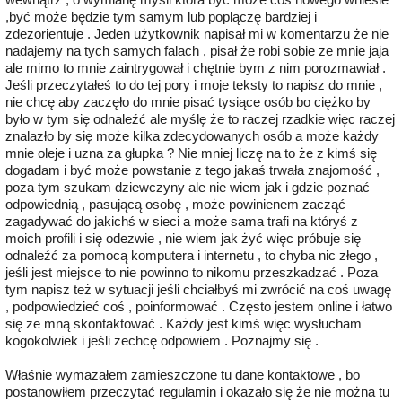
,być może będzie tym samym lub poplączę bardziej i
zdezorientuje . Jeden użytkownik napisał mi w komentarzu że nie
nadajemy na tych samych falach , pisał że robi sobie ze mnie jaja
ale mimo to mnie zaintrygował i chętnie bym z nim porozmawiał .
Jeśli przeczytałeś to do tej pory i moje teksty to napisz do mnie ,
nie chcę aby zaczęło do mnie pisać tysiące osób bo ciężko by
było w tym się odnaleźć ale myślę że to raczej rzadkie więc raczej
znalazło by się może kilka zdecydowanych osób a może każdy
mnie oleje i uzna za głupka ? Nie mniej liczę na to że z kimś się
dogadam i być może powstanie z tego jakaś trwała znajomość ,
poza tym szukam dziewczyny ale nie wiem jak i gdzie poznać
odpowiednią , pasującą osobę , może powinienem zacząć
zagadywać do jakichś w sieci a może sama trafi na któryś z
moich profili i się odezwie , nie wiem jak żyć więc próbuje się
odnaleźć za pomocą komputera i internetu , to chyba nic złego ,
jeśli jest miejsce to nie powinno to nikomu przeszkadzać . Poza
tym napisz też w sytuacji jeśli chciałbyś mi zwrócić na coś uwagę
, podpowiedzieć coś , poinformować . Często jestem online i łatwo
się ze mną skontaktować . Każdy jest kimś więc wysłucham
kogokolwiek i jeśli zechcę odpowiem . Poznajmy się .
Właśnie wymazałem zamieszczone tu dane kontaktowe , bo
postanowiłem przeczytać regulamin i okazało się że nie można tu