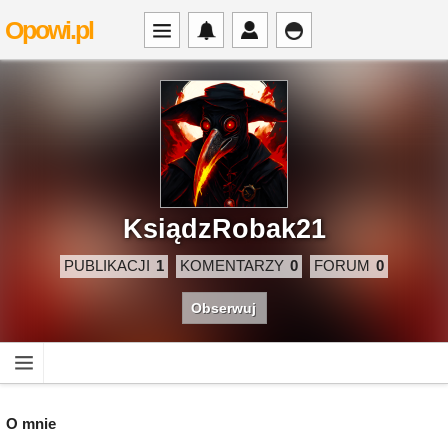
Opowi.pl
KsiądzRobak21
PUBLIKACJI
1
KOMENTARZY
0
FORUM
0
Obserwuj
O mnie