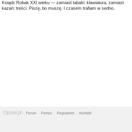
Ksiądz Robak XXI wieku — zamiast tabaki: klawiatura, zamiast
kazań: treści. Piszę, bo muszę. I czasem trafiam w sedno.
Opowi.pl
·
Forum
·
Pomoc
·
Regulamin
·
Kontakt