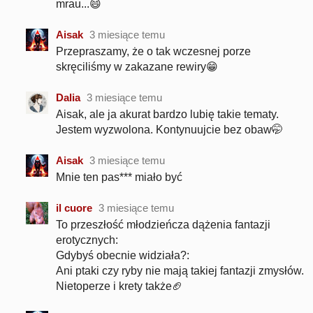
mrau...😄
Aisak
3 miesiące temu
Przepraszamy, że o tak wczesnej porze
skręciliśmy w zakazane rewiry😁
Dalia
3 miesiące temu
Aisak, ale ja akurat bardzo lubię takie tematy.
Jestem wyzwolona. Kontynuujcie bez obaw🤭
Aisak
3 miesiące temu
Mnie ten pas*** miało być
il cuore
3 miesiące temu
To przeszłość młodzieńcza dążenia fantazji
erotycznych:
Gdybyś obecnie widziała?:
Ani ptaki czy ryby nie mają takiej fantazji zmysłów.
Nietoperze i krety także🏈