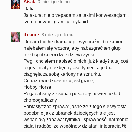
Aisak
3 miesiące temu
Dalia
Ja akurat nie przepadam za takimi konwersacjami,
tzn do pewnej granicy i dyla xd
il cuore
3 miesiące temu
Dodam trochę dramaturgii wyobraźni; bo zanim
najebałem się wczoraj aby nabazgrać ten głupi
tekst spotkałem dwie dziewczynki.
Twgl. chciałem napisać o nich, już kiedyś tutaj coś
teges, miały niezbędny asortyment a jedna
ciągnęła za sobą kartony na sznurku.
Od razu wiedziałem co jest grane;
Hobby Horse!
Pogadaliśmy ze sobą i pokazały pewien układ
choreograficzny.
Fantastyczna sprawa: jasne że z tego się wyrasta
podobnie jak z ubranek dziecięcych ale jest
wspaniałą zabawą: rytmika i sprawność, harmonia
ciała i radości ze wspólnoty działań, integracja 🥰