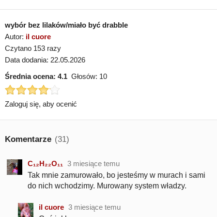
wybór bez lilaków/miało być drabble
Autor:
il cuore
Czytano 153 razy
Data dodania: 22.05.2026
Średnia ocena:
4.1
Głosów:
10
Zaloguj się, aby ocenić
Komentarze
(31)
C₁₂H₂₂O₁₁
3 miesiące temu
Tak mnie zamurowało, bo jesteśmy w murach i sami
do nich wchodzimy. Murowany system władzy.
il cuore
3 miesiące temu