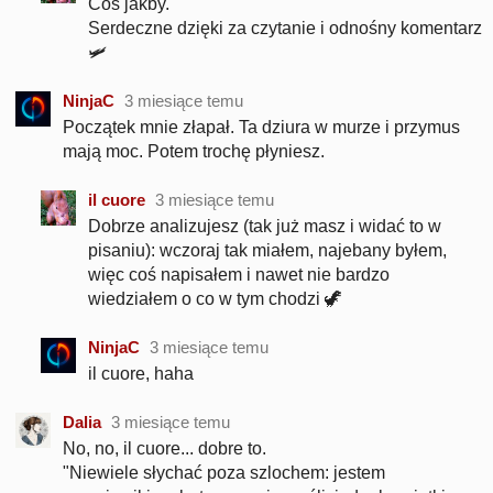
Coś jakby.
Serdeczne dzięki za czytanie i odnośny komentarz
🛩️
NinjaC
3 miesiące temu
Początek mnie złapał. Ta dziura w murze i przymus
mają moc. Potem trochę płyniesz.
il cuore
3 miesiące temu
Dobrze analizujesz (tak już masz i widać to w
pisaniu): wczoraj tak miałem, najebany byłem,
więc coś napisałem i nawet nie bardzo
wiedziałem o co w tym chodzi 🦖
NinjaC
3 miesiące temu
il cuore, haha
Dalia
3 miesiące temu
No, no, il cuore... dobre to.
"Niewiele słychać poza szlochem: jestem