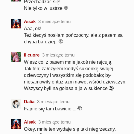
Przechadzać się!
Nie tylko w lustrze 🕸️
Aisak
3 miesiące temu
Aaa, ok!
Też kiedyś nosiłam pończochy, ale z pasem są
chyba bardziej...🤫
il cuore
3 miesiące temu
Wiesz co; z pasem mnie jakoś nie rajcują.
Tak ten; założyłem kiedyś sukienkę swojej
dziewczyny i wszystkim się podobało; był
niesamowity entuzjazm nawet wśród dziewczyn.
Wszyscy byli na golasa a ja w sukience 🏖️
Dalia
3 miesiące temu
Fajnie się tam bawicie ... 🤭
Aisak
3 miesiące temu
Okey, mnie ten wydaje się taki niegrzeczny,