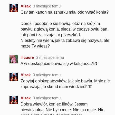
Aisak
3 miesiące temu
Czy ten karton na sznurku miał odgrywać konia?
Dorośli podobnie się bawią, otóż na krótkim
patyku z głową konia, siedzi w cudzysłowiu pan
lub pani i zaliczają tor przeszkód.
Niestety nie wiem, jak ta zabawa się nazywa, ale
może Ty wiesz?
il cuore
3 miesiące temu
A w episkopacie bawią się w kolejarza?🥰
Aisak
3 miesiące temu
Zapytaj episkopatczyków, jak się bawią. Mnie nie
zapraszają, to skond mam wiedzieć💁🏼‍♀️
Aisak
3 miesiące temu
Dobra wiewiór, koniec flirtów. Jestem
niewidzialna. Nie było mnie. Nie ma mnie. Nie