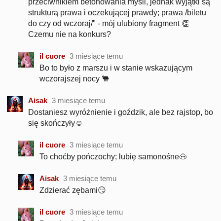
przeciwnikiem betonowania myśli, jednak wyjątki są
strukturą prawa i oczekującej prawdy; prawa /biletu
do czy od wczoraj/" - mój ulubiony fragment 👏
Czemu nie na konkurs?
il cuore
3 miesiące temu
Bo to było z marszu i w stanie wskazującym
wczorajszej nocy 🐫
Aisak
3 miesiące temu
Dostaniesz wyróżnienie i goździk, ale bez rajstop, bo
się skończyły☺️
il cuore
3 miesiące temu
To choćby pończochy; lubię samonośne🐽
Aisak
3 miesiące temu
Zdzierać zębami😏
il cuore
3 miesiące temu