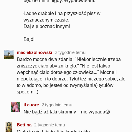
będzie mnie nigdy. Wyparowałam.
Ładne drabble i na przyszłość pisz w
wyznaczonym czasie.
Daj się poznać innym!
Bajó!
maciekzolnowski
2 tygodnie temu
Bardzo mocne dwa zdania: "Niekoniecznie trzeba
zniszczyć ciało aby zniknęło." "Nie jest łatwo
wepchnąć ciało dorosłego człowieka..." Mocne i
niepokojące, i to dobrze. Tytuł też niczego sobie, ale
to wiadomo, bo jesteś od (wymyślania) tytułów
specem. :)
il cuore
2 tygodnie temu
Nie bądź aż taki skromny – nie wypada😜
Bettina
2 tygodnie temu
Ciało to nie Libido. Nie kradnij ośle