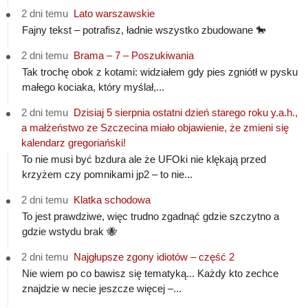
2 dni temu
Lato warszawskie
Fajny tekst – potrafisz, ładnie wszystko zbudowane 🐎
2 dni temu
Brama – 7 – Poszukiwania
Tak trochę obok z kotami: widziałem gdy pies zgniótł w pysku
małego kociaka, który myślał,...
2 dni temu
Dzisiaj 5 sierpnia ostatni dzień starego roku y.a.h.,
a małżeństwo ze Szczecina miało objawienie, że zmieni się
kalendarz gregoriański!
To nie musi być bzdura ale że UFOki nie klękają przed
krzyżem czy pomnikami jp2 – to nie...
2 dni temu
Klatka schodowa
To jest prawdziwe, więc trudno zgadnąć gdzie szczytno a
gdzie wstydu brak 🐝
2 dni temu
Najgłupsze zgony idiotów – część 2
Nie wiem po co bawisz się tematyką... Każdy kto zechce
znajdzie w necie jeszcze więcej –...