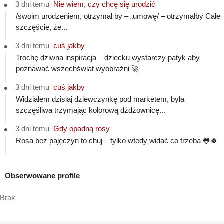
3 dni temu
Nie wiem, czy chcę się urodzić
/swoim urodzeniem, otrzymał by – „umowę/ – otrzymałby Całe
szczęście, że...
3 dni temu
cuś jakby
Trochę dziwna inspiracja – dziecku wystarczy patyk aby
poznawać wszechświat wyobraźni 🚀
3 dni temu
cuś jakby
Widziałem dzisiaj dziewczynkę pod marketem, była
szczęśliwa trzymając kolorową dżdżownicę...
3 dni temu
Gdy opadną rosy
Rosa bez pajęczyn to chuj – tylko wtedy widać co trzeba 🐸🍀
Obserwowane profile
Brak