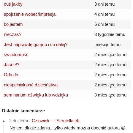
cuś jakby
3 dni temu
spojrzenie wobec/impresja
4 dni temu
bo jestem
6 dni temu
nieczas?
3 tygodnie temu
Jest naprawdę gorąco i co dalej?
miesiąc temu
świadomość
2 miesiące temu
Jasne!?
2 miesiące temu
Oda do...
2 miesiące temu
niespełnialność dzieciństwa
2 miesiące temu
seminarium dźwięku lub wdzięku
3 miesiące temu
Ostatnie komentarze
2 dni temu
Człowiek — Scrutella [4]
No ten, długie zdania.. tylko wtedy można docenić autora 😀