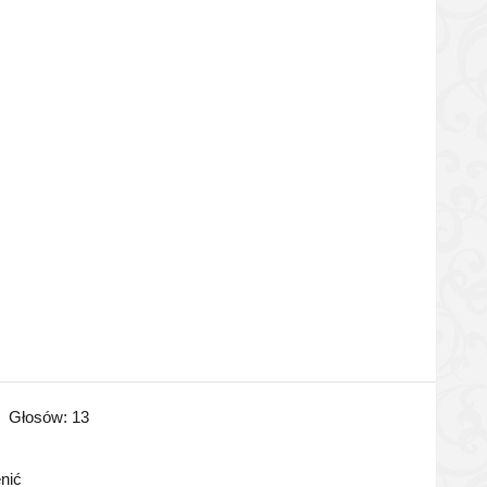
Głosów:
13
enić