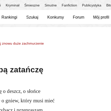
i
Kryminał
Śmieszne
Smutne
Fanfiction
Publicystyka
Bi
Rankingi
Szukaj
Konkursy
Forum
Mój profil
aj znowu duże zachmurzenie
obą zatańczę
ę o deszcz, o słońce
e o gniew, który musi mieć
wybacz i przepraszam.