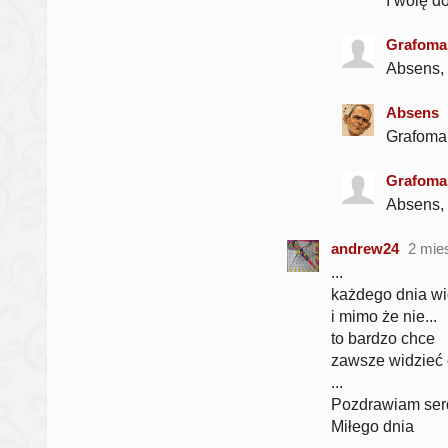
I wolę d
Grafoma
Absens, 
Absens
Grafoman
Grafoma
Absens, 
andrew24
2 mie
...
każdego dnia wi
i mimo że nie...
to bardzo chce
zawsze widzieć 
...
Pozdrawiam ser
Miłego dnia