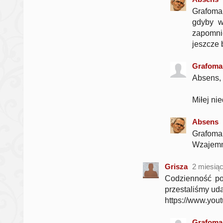
Grafoma
gdyby w
zapomnie
jeszcze 
Grafoma
Absens, 
Miłej nied
Absens
Grafoman
Wzajemn
Grisza
2 miesią
Codzienność po
przestaliśmy ud
https://www.yo
Grafoma