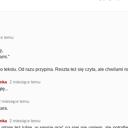
ce temu
ę,
ami.”
o tekstu. Od razu przypina. Reszta też się czyta, ale chwilami ro
nka
2 miesiące temu
łę...
2 miesiące temu
tara.
nka
2 miesiące temu
. gitarę też lubię, w sensie grać na niej nie umiem, ale potrafię