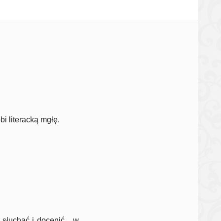
bi literacką mgłę.
 słuchać i docenić... w