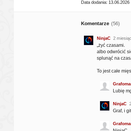
Data dodania: 13.06.2026
Komentarze
(56)
NinjaC
2 miesią
„żyć czasami.
albo odwrócić si
splunąć na czas
To jest całe mięs
Grafoma
Lubię mg
NinjaC
Graf, i gi
Grafoma
NinjaC..