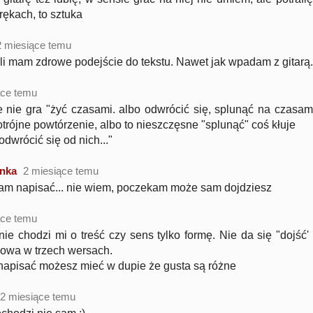
rękach, to sztuka
2 miesiące temu
yli mam zdrowe podejście do tekstu. Nawet jak wpadam z gitarą.
ące temu
 nie gra "żyć czasami. albo odwrócić się, splunąć na czasam
 potrójne powtórzenie, albo to nieszczęsne "splunąć" coś kłuje
 odwrócić się od nich..."
nka
2 miesiące temu
mam napisać... nie wiem, poczekam może sam dojdziesz
ące temu
ie chodzi mi o treść czy sens tylko formę. Nie da się "dojść' 
owa w trzech wersach.
z napisać możesz mieć w dupie że gusta są różne
2 miesiące temu