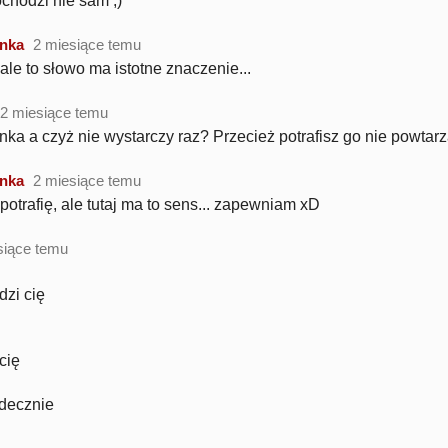
ochodzi nie sam ;)
nka
2 miesiące temu
ale to słowo ma istotne znaczenie...
2 miesiące temu
ka a czyż nie wystarczy raz? Przecież potrafisz go nie powtarz
nka
2 miesiące temu
potrafię, ale tutaj ma to sens... zapewniam xD
siące temu
dzi cię
cię
decznie