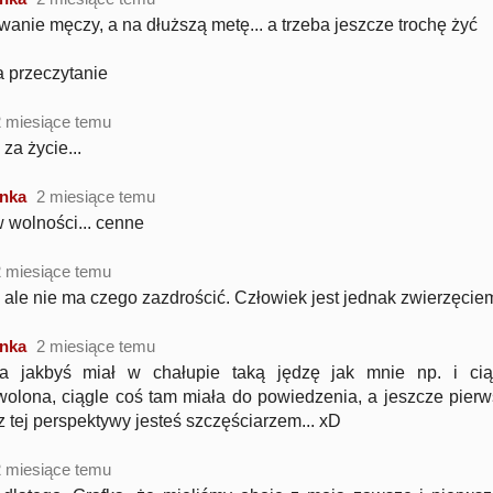
wanie męczy, a na dłuższą metę... a trzeba jeszcze trochę żyć
a przeczytanie
2 miesiące temu
 za życie...
nka
2 miesiące temu
w wolności... cenne
2 miesiące temu
, ale nie ma czego zazdrościć. Człowiek jest jednak zwierzęcie
nka
2 miesiące temu
 a jakbyś miał w chałupie taką jędzę jak mnie np. i ci
olona, ciągle coś tam miała do powiedzenia, a jeszcze pierwsz
z tej perspektywy jesteś szczęściarzem... xD
2 miesiące temu