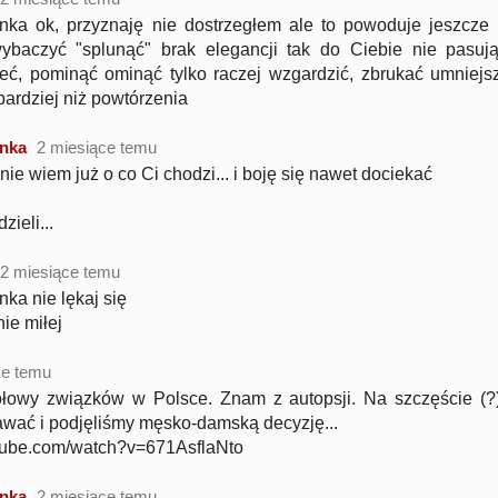
nka ok, przyznaję nie dostrzegłem ale to powoduje jeszcze 
ybaczyć "splunąć" brak elegancji tak do Ciebie nie pasuj
ć, pominąć ominąć tylko raczej wzgardzić, zbrukać umniejsz
bardziej niż powtórzenia
nka
2 miesiące temu
nie wiem już o co Ci chodzi... i boję się nawet dociekać
zieli...
2 miesiące temu
ka nie lękaj się
ie miłej
ce temu
łowy związków w Polsce. Znam z autopsji. Na szczęście (
awać i podjęliśmy męsko-damską decyzję...
utube.com/watch?v=671AsflaNto
nka
2 miesiące temu