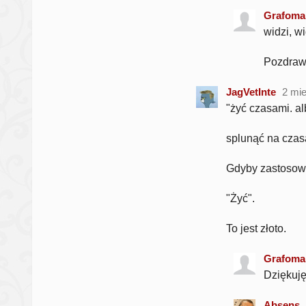
Grafoma
widzi, wi
Pozdra
JagVetInte
2 mi
"żyć czasami. al
splunąć na czas
Gdyby zastosować
"Żyć".
To jest złoto.
Grafoma
Dziękuję
Absens