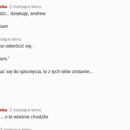
nka
2 miesiące temu
dzi... dziękuję, andrew
wiam
esiące temu
bo odwrócić się,
ami."
 się do splunięcia, to z tych słów zostanie...
nka
2 miesiące temu
... o to właśnie chodziło
2 miesiące temu