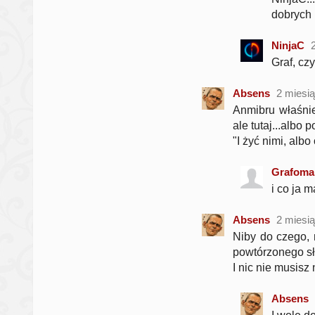
dobrych 
NinjaC
Graf, cz
Absens
2 miesi
Anmibru właśnie
ale tutaj...albo
"I żyć nimi, albo
Grafoma
i co ja 
Absens
2 miesi
Niby do czego, n
powtórzonego sł
I nic nie musis
Absens