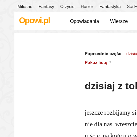
Miłosne
Fantasy
O życiu
Horror
Fantastyka
Sci-F
Opowi.pl
Opowiadania
Wiersze
Poprzednie części
:
dzisi
Pokaż listę
dzisiaj z t
jeszcze rozbijamy si
nie dla nas. wreszci
ujście. na końcu o 