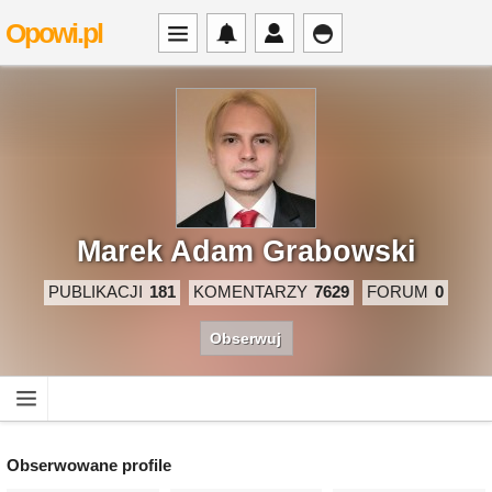
Opowi.pl
Marek Adam Grabowski
PUBLIKACJI
181
KOMENTARZY
7629
FORUM
0
Obserwuj
Obserwowane profile