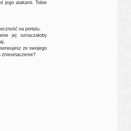
ed jego atakami. Tobie
czność na portalu.
nie jej oznaczałoby
aj.
obserwujesz ze swojego
ś zniesmaczenie?