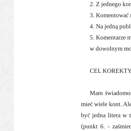
2. Z jednego ko
3. Komentować m
4. Na jedną pub
5. Komentarze m
w dowolnym mo
CEL KOREKTY – 
Mam świadomość
mieć wiele kont. A
być jedna litera w 
(punkt 6. - zaśmie