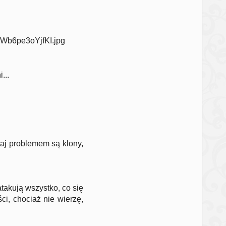
WWb6pe3oYjfKI.jpg
...
utaj problemem są klony,
takują wszystko, co się
ci, chociaż nie wierzę,