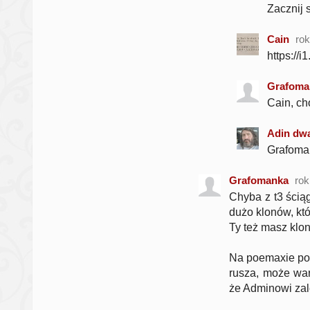
Zacznij 
Cain
ro
https://
Grafoma
Cain, cho
Adin dwa
Grafoman
Grafomanka
rok
Chyba z t3 ściąg
dużo klonów, kt
Ty też masz klony
Na poemaxie pon
rusza, może war
że Adminowi zal