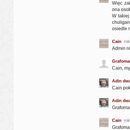
Więc zak
ona osob
W takiej
chuligan
osiedle 
Cain
ro
Admin ni
Grafoma
Cain, my
Adin dwa
Cain pok
Adin dwa
Grafoman
Cain
ro
Grafoman