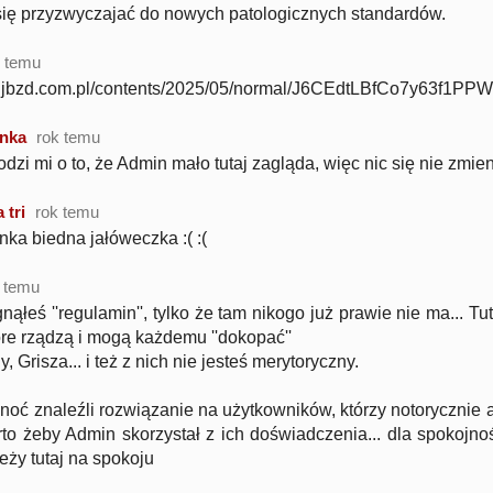
się przyzwyczajać do nowych patologicznych standardów.
k temu
i1.jbzd.com.pl/contents/2025/05/normal/J6CEdtLBfCo7y63f1PP
nka
rok temu
dzi mi o to, że Admin mało tutaj zagląda, więc nic się nie zmieni
 tri
rok temu
ka biedna jałóweczka :( :(
 temu
nąłeś ''regulamin'', tylko że tam nikogo już prawie nie ma... T
óre rządzą i mogą każdemu ''dokopać''
, Grisza... i też z nich nie jesteś merytoryczny.
oć znaleźli rozwiązanie na użytkowników, którzy notorycznie a
to żeby Admin skorzystał z ich doświadczenia... dla spokojnoś
eży tutaj na spokoju