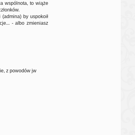
wa wspólnota, to wiąże
 członków.
i (admina) by uspokoił
e... - albo zmieniasz
nie, z powodów jw