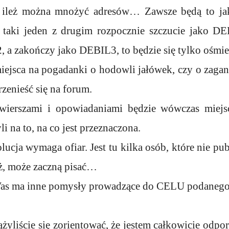
; ileż można mnożyć adresów… Zawsze będą to jaki
k taki jeden z drugim rozpocznie szczucie jako 
 a zakończy jako DEBIL3, to będzie się tylko ośmie
ejsca na pogadanki o hodowli jałówek, czy o zaga
rzenieść się na forum.
 wierszami i opowiadaniami będzie wówczas miejs
li na to, na co jest przeznaczona.
ucja wymaga ofiar. Jest tu kilka osób, które nie pub
ż, może zaczną pisać…
Was ma inne pomysły prowadzące do CELU podaneg
yliście się zorientować, że jestem całkowicie odpor