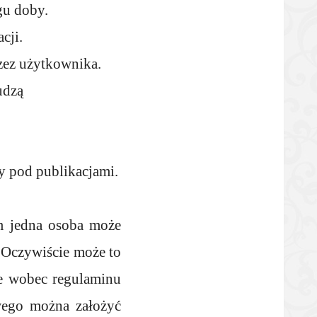
gu doby.
cji.
zez użytkownika.
udzą
 pod publikacjami.
m jedna osoba może
 Oczywiście może to
cie wobec regulaminu
owego można założyć