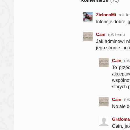
Komentarze
(75)
ZielonoMi
rok t
Intencje dobre, 
Cain
rok temu
Jak adminowi nie
jego stronie, no 
Cain
ro
To prze
akceptow
wspólnot
starych 
Cain
ro
No ale d
Grafoma
Cain, ja