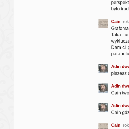
perspekt
było tru
Cain
ro
Grafoma
Taka um
wyklucze
Dam ci p
parapetu
Adin dwa
piszesz o
Adin dwa
Cain two
Adin dwa
Cain gdz
Cain
ro