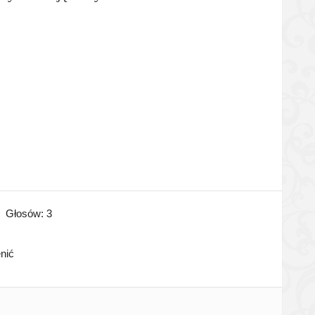
Głosów:
3
enić