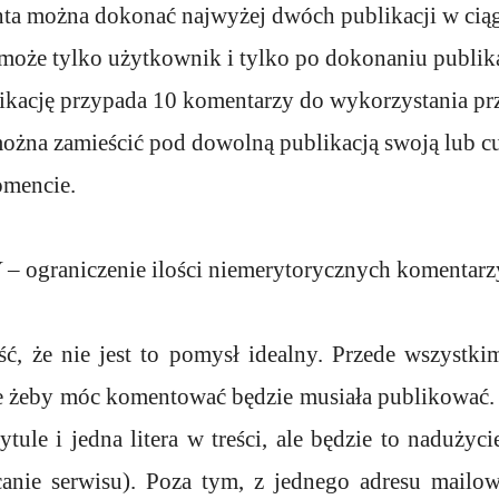
nta można dokonać najwyżej dwóch publikacji w cią
oże tylko użytkownik i tylko po dokonaniu publika
likację przypada 10 komentarzy do wykorzystania pr
ożna zamieścić pod dowolną publikacją swoją lub c
mencie.
ograniczenie ilości niemerytorycznych komentarzy
, że nie jest to pomysł idealny. Przede wszystki
le żeby móc komentować będzie musiała publikować.
tytule i jedna litera w treści, ale będzie to naduży
canie serwisu). Poza tym, z jednego adresu mail