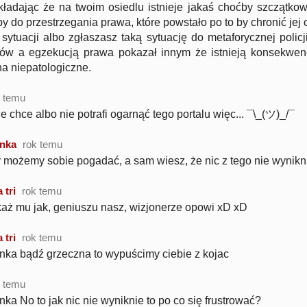
ładając że na twoim osiedlu istnieje jakaś choćby szczątko
y do przestrzegania prawa, które powstało po to by chronić jej
 sytuacji albo zgłaszasz taką sytuację do metaforycznej policj
ów a egzekucją prawa pokazał innym że istnieją konsekwencj
na niepatologiczne.
k temu
e chce albo nie potrafi ogarnąć tego portalu więc... ¯\_(ツ)_/¯
nka
rok temu
 możemy sobie pogadać, a sam wiesz, że nic z tego nie wynik
 tri
rok temu
aż mu jak, geniuszu nasz, wizjonerze opowi xD xD
 tri
rok temu
ka bądź grzeczna to wypuścimy ciebie z kojac
k temu
ka No to jak nic nie wyniknie to po co się frustrować?