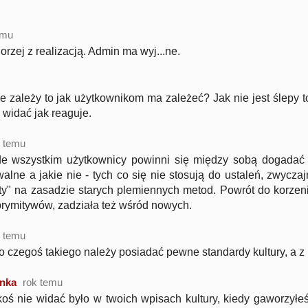
emu
gorzej z realizacją. Admin ma wyj...ne.
 zależy to jak użytkownikom ma zależeć? Jak nie jest ślepy to
i widać jak reaguje.
k temu
de wszystkim użytkownicy powinni się między sobą dogadać 
alne a jakie nie - tych co się nie stosują do ustaleń, zwyczaj
y" na zasadzie starych plemiennych metod. Powrót do korzeni
prymitywów, zadziała też wśród nowych.
k temu
o czegoś takiego należy posiadać pewne standardy kultury, a z n
nka
rok temu
koś nie widać było w twoich wpisach kultury, kiedy gaworzyłeś 