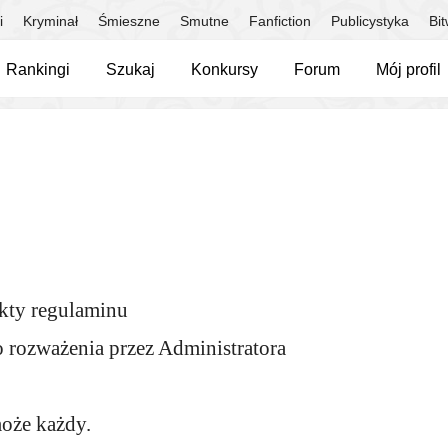
i
Kryminał
Śmieszne
Smutne
Fanfiction
Publicystyka
Bi
Rankingi
Szukaj
Konkursy
Forum
Mój profil
kty regulaminu
 rozważenia przez Administratora
oże każdy.