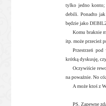
tylko jedno konto
debili. Ponadto ja
będzie jako DEBIL2,
Komu braknie mi
itp. może przecież p
Przestrzeń pod
krótką dyskusję, czy
Oczywiście rewol
na poważnie. No có
A może ktoś z 
PS. Zapewne zdąż