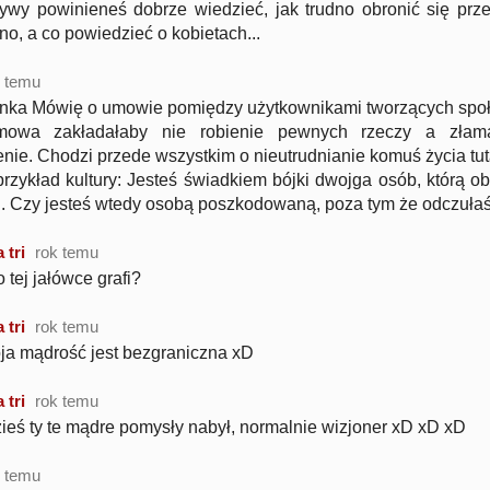
ywy powinieneś dobrze wiedzieć, jak trudno obronić się prz
dno, a co powiedzieć o kobietach...
k temu
nka Mówię o umowie pomiędzy użytkownikami tworzących społe
owa zakładałaby nie robienie pewnych rzeczy a złama
nie. Chodzi przede wszystkim o nieutrudnianie komuś życia tut
rzykład kultury: Jesteś świadkiem bójki dwojga osób, którą 
. Czy jesteś wtedy osobą poszkodowaną, poza tym że odczuła
 tri
rok temu
 tej jałówce grafi?
 tri
rok temu
ja mądrość jest bezgraniczna xD
 tri
rok temu
ieś ty te mądre pomysły nabył, normalnie wizjoner xD xD xD
k temu