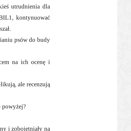
eś utrudnienia dla
DEBIL1, kontynuować
szał.
nianiu psów do budy
cem na ich ocenę i
likują, ale recenzują
o powyżej?
ny i zobojętniały na