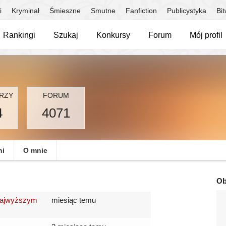
i
Kryminał
Śmieszne
Smutne
Fanfiction
Publicystyka
Bi
Rankingi
Szukaj
Konkursy
Forum
Mój profil
RZY
FORUM
4
4071
ni
O mnie
Ob
 Najwyższym
miesiąc temu