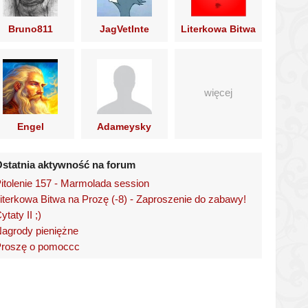
Bruno811
JagVetInte
Literkowa Bitwa
na Prozę
więcej
Engel
Adameysky
Hoobit
statnia aktywność na forum
itolenie 157 - Marmolada session
iterkowa Bitwa na Prozę (-8) - Zaproszenie do zabawy!
ytaty II ;)
agrody pieniężne
roszę o pomoccc