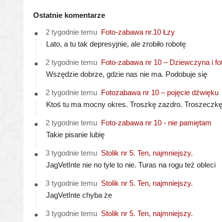
Ostatnie komentarze
2 tygodnie temu
Foto-zabawa nr.10 Łzy
Lato, a tu tak depresyjnie, ale zrobiło robotę
2 tygodnie temu
Foto-zabawa nr 10 – Dziewczyna i fo
Wszędzie dobrze, gdzie nas nie ma. Podobuje się
2 tygodnie temu
Fotozabawa nr 10 – pojęcie dźwięku
Ktoś tu ma mocny okres. Troszkę zazdro. Troszeczk
2 tygodnie temu
Foto-zabawa nr 10 - nie pamiętam
Takie pisanie lubię
3 tygodnie temu
Stolik nr 5. Ten, najmniejszy.
JagVetInte nie no tyle to nie. Turas na rogu też obleci
3 tygodnie temu
Stolik nr 5. Ten, najmniejszy.
JagVetInte chyba że
3 tygodnie temu
Stolik nr 5. Ten, najmniejszy.