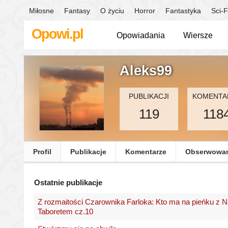
Miłosne
Fantasy
O życiu
Horror
Fantastyka
Sci-F
Opowi.pl
Opowiadania
Wiersze
Aleks99
PUBLIKACJI
KOMENTA
119
118
Profil
Publikacje
Komentarze
Obserwowa
Ostatnie publikacje
Z rozmaitości Czarownika Farloka: Kto ma na pieńku z
Taboretem cz.10