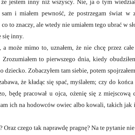
że jestem inny niż wszyscy. Nie, ja o tym wiedzia
 sam i miałem pewność, że postrzegam świat w 
 co to znaczy, ale wtedy nie umiałem tego ubrać w sło
 się inny.
, a może mimo to, uznałem, że nie chcę przez całe
 Zrozumiałem to pierwszego dnia, kiedy obudziłem
ko dziecko. Zobaczyłem tam siebie, potem spojrzałem 
 zabawa, że kładąc się spać, myślałem; czy do końc
zo, będę pracował u ojca, ożenię się z miejscową 
 ich na hodowców owiec albo kowali, takich jak ic
? Oraz czego tak naprawdę pragnę? Na te pytanie nie