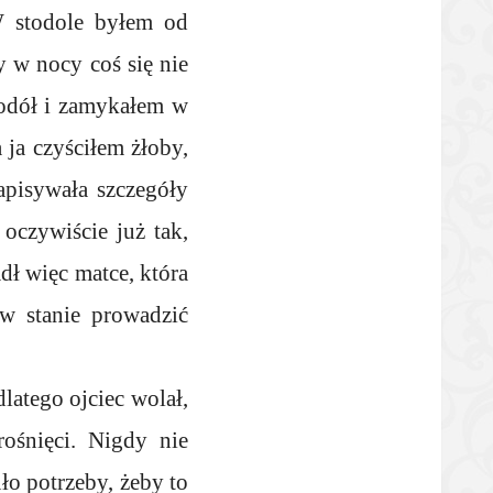
W stodole byłem od
y w nocy coś się nie
stodół i zamykałem w
 ja czyściłem żłoby,
apisywała szczegóły
oczywiście już tak,
dł więc matce, która
 w stanie prowadzić
latego ojciec wolał,
ośnięci. Nigdy nie
ło potrzeby, żeby to