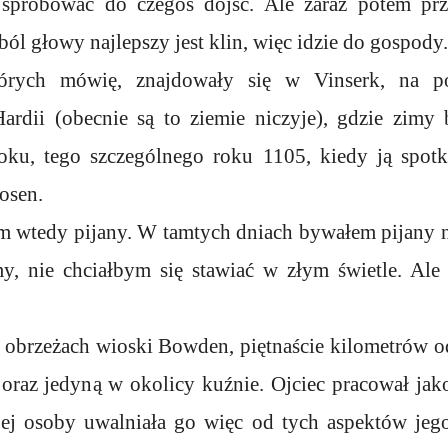
spróbować do czegoś dojść. Ale zaraz potem prz
ból głowy najlepszy jest klin, więc idzie do gospody.
órych mówię, znajdowały się w Vinserk, na p
rdii (obecnie są to ziemie niczyje), gdzie zimy 
ku, tego szczególnego roku 1105, kiedy ją spotk
osen.
m wtedy pijany. W tamtych dniach bywałem pijany na
my, nie chciałbym się stawiać w złym świetle. Ale
 obrzeżach wioski Bowden, piętnaście kilometrów o
oraz jedyną w okolicy kuźnie. Ojciec pracował jak
ej osoby uwalniała go więc od tych aspektów jego