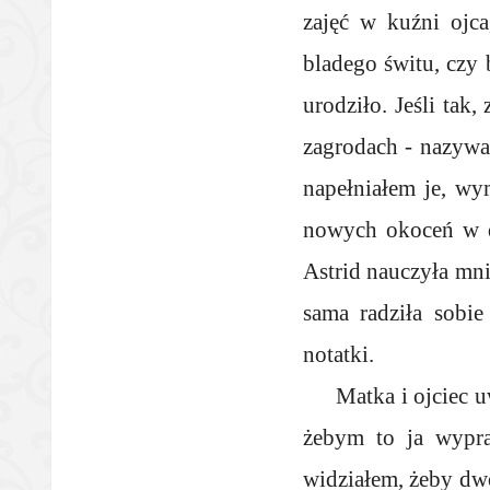
zajęć w kuźni ojc
bladego świtu, czy 
urodziło. Jeśli tak
zagrodach - nazywal
napełniałem je, wy
nowych okoceń w dz
Astrid nauczyła mni
sama radziła sobie
notatki.
Matka i ojciec u
żebym to ja wypra
widziałem, żeby dwo