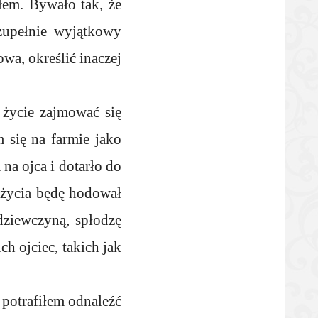
łem. Bywało tak, że
zupełnie wyjątkowy
wa, określić inaczej
 życie zajmować się
 się na farmie jako
na ojca i dotarło do
a życia będę hodował
dziewczyną, spłodzę
h ojciec, takich jak
 potrafiłem odnaleźć