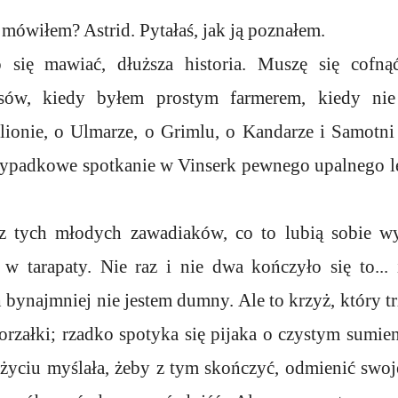
 mówiłem? Astrid. Pytałaś, jak ją poznałem.
 się mawiać, dłuższa historia. Muszę się cofn
asów, kiedy byłem prostym farmerem, kiedy ni
elionie, o Ulmarze, o Grimlu, o Kandarze i Samotni
rzypadkowe spotkanie w Vinserk pewnego upalnego l
 tych młodych zawadiaków, co to lubią sobie wyp
w tarapaty. Nie raz i nie dwa kończyło się to... 
 bynajmniej nie jestem dumny. Ale to krzyż, który t
orzałki; rzadko spotyka się pijaka o czystym sumie
życiu myślała, żeby z tym skończyć, odmienić swoj