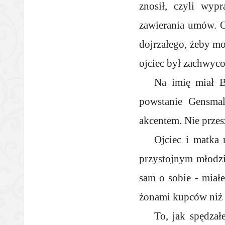
znosił, czyli wyp
zawierania umów. O
dojrzałego, żeby mo
ojciec był zachwyco
Na imię miał B
powstanie Gensma
akcentem. Nie przes
Ojciec i matka 
przystojnym młodzi
sam o sobie - miałe
żonami kupców niż 
To, jak spędzał