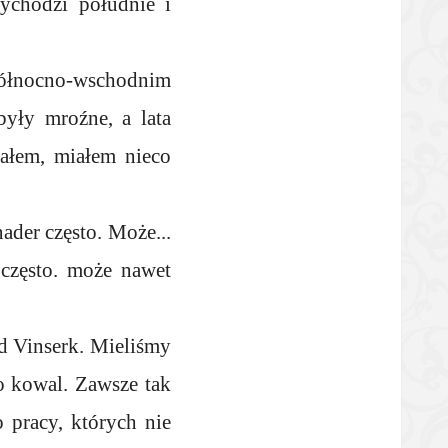
ychodzi południe i
ółnocno-wschodnim
były mroźne, a lata
ałem, miałem nieco
der często. Może...
 często. może nawet
d Vinserk. Mieliśmy
o kowal. Zawsze tak
 pracy, których nie