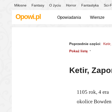
Miłosne
Fantasy
O życiu
Horror
Fantastyka
Sci-F
Opowi.pl
Opowiadania
Wiersze
Poprzednie części
:
Ketir
Pokaż listę
Ketir, Zap
1105 rok, 4 era
okolice Bowden