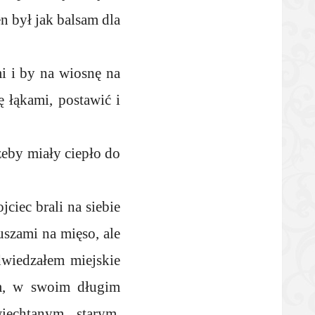
en był jak balsam dla
i i by na wiosnę na
ę łąkami, postawić i
żeby miały ciepło do
ciec brali na siebie
uszami na mięso, ale
wiedzałem miejskie
em, w swoim długim
iechtanym, starym,