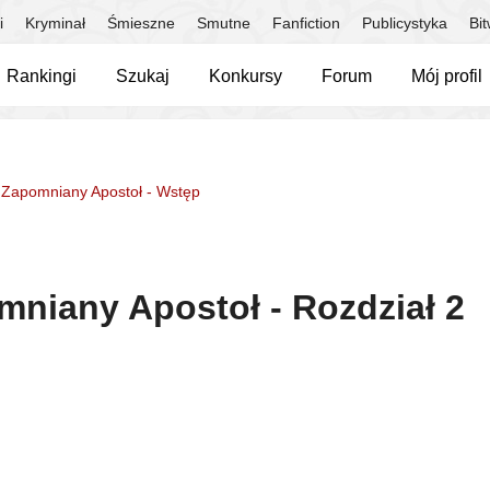
i
Kryminał
Śmieszne
Smutne
Fanfiction
Publicystyka
Bi
Rankingi
Szukaj
Konkursy
Forum
Mój profil
, Zapomniany Apostoł - Wstęp
omniany Apostoł - Rozdział 2