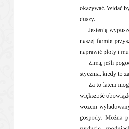
okazywać. Widać było
duszy.
Jesienią wypusz
naszej farmie przys
naprawić płoty i mu
Zimą, jeśli pog
stycznia, kiedy to 
Za to latem mogł
większość obowiązkó
wozem wyładowanym
gospody. Można po
surducie, spodnia