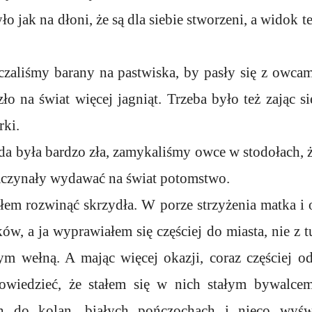
 jak na dłoni, że są dla siebie stworzeni, a widok t
czaliśmy barany na pastwiska, by pasły się z owcam
zło na świat więcej jagniąt. Trzeba było też zając si
rki.
oda była bardzo zła, zamykaliśmy owce w stodołach, 
zaczynały wydawać na świat potomstwo.
em rozwinąć skrzydła. W porze strzyżenia matka i oj
w, a ja wyprawiałem się częściej do miasta, nie z t
 wełną. A mając więcej okazji, coraz częściej od
wiedzieć, że stałem się w nich stałym bywalc
ch do kolan, białych pończochach i nieco wyśw