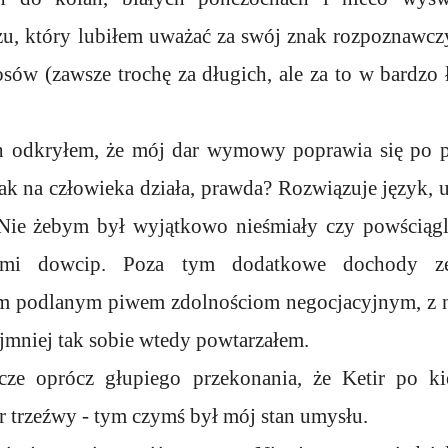
u, który lubiłem uważać za swój znak rozpoznawcz
osów (zawsze trochę za długich, ale za to w bardz
 odkryłem, że mój dar wymowy poprawia się po 
tak na człowieka działa, prawda? Rozwiązuje język,
. Nie żebym był wyjątkowo nieśmiały czy powściągl
 mi dowcip. Poza tym dodatkowe dochody ze 
m podlanym piwem zdolnościom negocjacyjnym, z 
jmniej tak sobie wtedy powtarzałem.
cze oprócz głupiego przekonania, że Ketir po ki
r trzeźwy - tym czymś był mój stan umysłu.