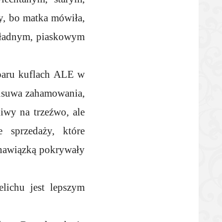
y, bo matka mówiła,
o ładnym, piaskowym
paru kuflach ALE w
 usuwa zahamowania,
iwy na trzeźwo, ale
sprzedaży, które
nawiązką pokrywały
elichu jest lepszym