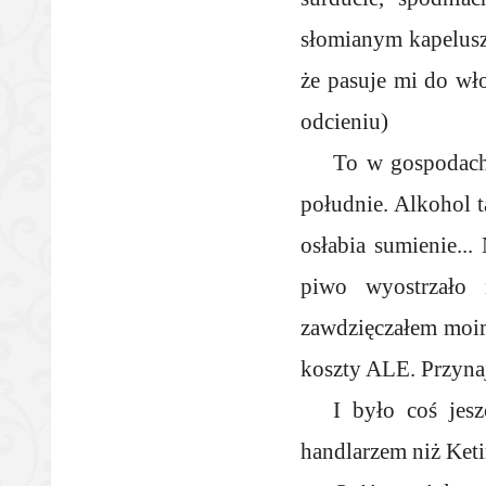
słomianym kapelusz
że pasuje mi do wł
odcieniu)
To w gospodach
południe. Alkohol 
osłabia sumienie..
piwo wyostrzało
zawdzięczałem moi
koszty ALE. Przyna
I było coś jesz
handlarzem niż Keti