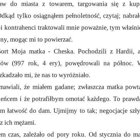
raw do miasta z towarem, targowania się z kup
dkąd tylko osiągnąłem pełnoletność, czytaj; nabra
i kontrahenci traktowali mnie poważnie, tym właśn
ny, mogąc mi to powierzać.
ort Moja matka - Cheska. Pochodzili z Hardii, 
lów (997 rok, 4 ery), powędrowali na północ. 
zkadzało mi, że nas to wyróżniało.
mawiali, że miałem gadane; zwłaszcza matka powta
eńcem i że potrafiłbym omotać każdego. To prawd
m łatwość do dam. Ujmijmy to tak; negocjacje szły
z ich mężami.
em czas, zależało od pory roku. Od stycznia do m