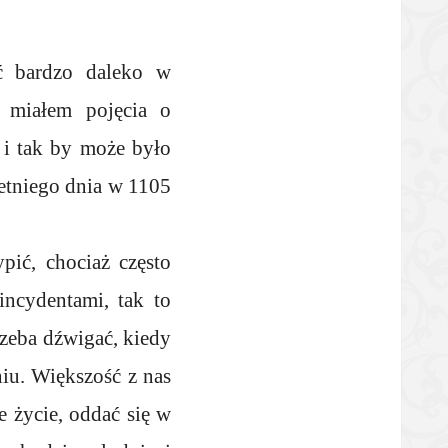
ąć bardzo daleko w
e miałem pojęcia o
 i tak by może było
etniego dnia w 1105
ić, chociaż często
incydentami, tak to
rzeba dźwigać, kiedy
niu. Większość z nas
e życie, oddać się w