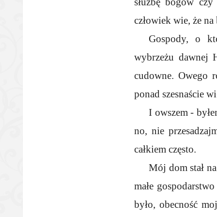
służbę bogów czy 
człowiek wie, że na 
Gospody, o kt
wybrzeżu dawnej Ha
cudowne. Owego ro
ponad szesnaście wi
I owszem - byłe
no, nie przesadzaj
całkiem często.
Mój dom stał na
małe gospodarstwo 
było, obecność moj