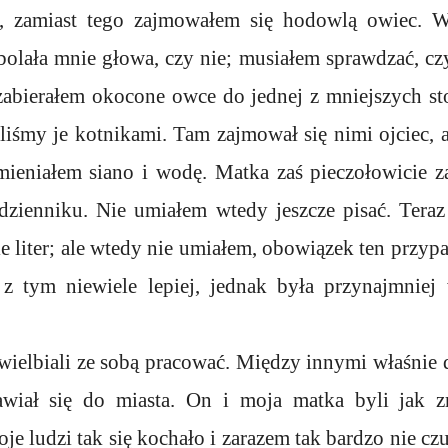
a, zamiast tego zajmowałem się hodowlą owiec. 
bolała mnie głowa, czy nie; musiałem sprawdzać, cz
, zabierałem okocone owce do jednej z mniejszych 
iśmy je kotnikami. Tam zajmował się nimi ojciec, a
mieniałem siano i wodę. Matka zaś pieczołowicie z
ienniku. Nie umiałem wtedy jeszcze pisać. Teraz 
e liter; ale wtedy nie umiałem, obowiązek ten przypa
 z tym niewiele lepiej, jednak była przynajmniej
wielbiali ze sobą pracować. Między innymi właśnie d
wiał się do miasta. On i moja matka byli jak zr
je ludzi tak się kochało i zarazem tak bardzo nie czu