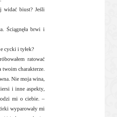
 widać biust? Jeśli
a. Ściągnęła brwi i
e cycki i tyłek?
próbowałem ratować
a twoim charakterze.
owna. Nie moja wina,
rsi i inne aspekty,
dzi mi o ciebie. –
mórki wyparowały mi