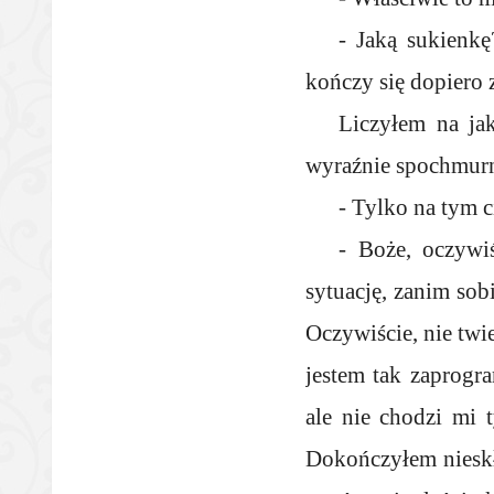
- Jaką sukienkę
kończy się dopiero 
Liczyłem na jak
wyraźnie spochmurn
- Tylko na tym c
- Boże, oczywi
sytuację, zanim sob
Oczywiście, nie twi
jestem tak zaprogr
ale nie chodzi mi
Dokończyłem nieskł