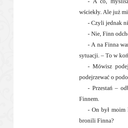
- A co, myślis
wściekły. Ale już mi
- Czyli jednak n
- Nie, Finn odch
- A na Finna wa
sytuacji. – To w koń
- Mówisz podej
podejrzewać o podo
- Przestań – od
Finnem.
- On był moim 
bronili Finna?