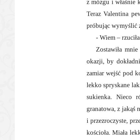
z mózgu i właśnie k
Teraz Valentina pew
próbując wymyślić z
- Wiem – rzuciła
Zostawiła mnie 
okazji, by dokładni
zamiar wejść pod ko
lekko spryskane la
sukienka. Nieco r
granatowa, z jakąś 
i przezroczyste, pr
kościoła. Miała lek