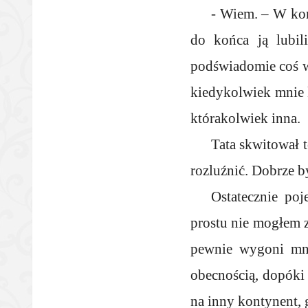
- Wiem. – W koń
do końca ją lubil
podświadomie coś wy
kiedykolwiek mnie k
którakolwiek inna.
Tata skwitował 
rozluźnić. Dobrze 
Ostatecznie po
prostu nie mogłem zn
pewnie wygoni mnie
obecnością, dopóki 
na inny kontynent, g