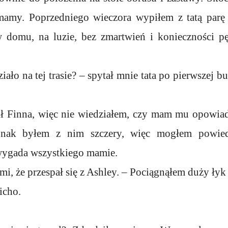
 mamy. Poprzedniego wieczora wypiłem z tatą parę
 domu, na luzie, bez zmartwień i konieczności p
ziało na tej trasie? – spytał mnie tata po pierwszej 
ił Finna, więc nie wiedziałem, czy mam mu opowia
ednak byłem z nim szczery, więc mogłem powie
 wygada wszystkiego mamie.
mi, że przespał się z Ashley. – Pociągnąłem duży łyk
icho.