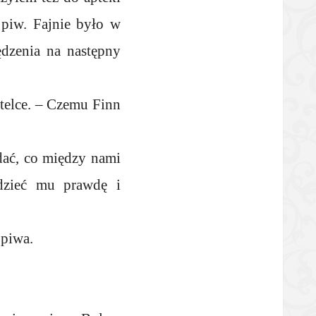
 piw. Fajnie było w
ędzenia na następny
butelce. – Czemu Finn
dać, co między nami
dzieć mu prawdę i
 piwa.