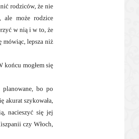
nić rodziców, że nie
, ale może rodzice
zyć w nią i w to, że
ę mówiąc, lepsza niż
 W końcu mogłem się
o planowane, bo po
się akurat szykowała,
, nacieszyć się jej
Hiszpanii czy Włoch,