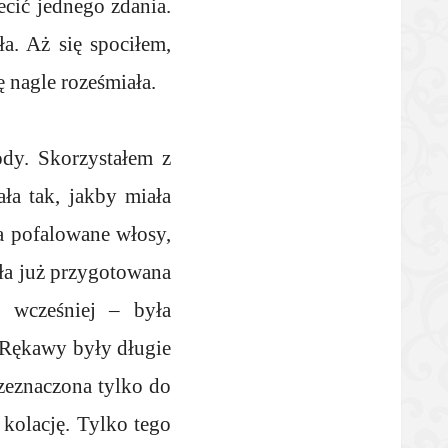
ecić jednego zdania.
ła. Aż się spociłem,
ę nagle roześmiała.
ody. Skorzystałem z
ała tak, jakby miała
ła pofalowane włosy,
ła już przygotowana
a wcześniej – była
. Rękawy były długie
rzeznaczona tylko do
 kolację. Tylko tego