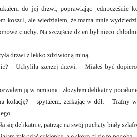
pukałem do jej drzwi, poprawiając jednocześnie k
łem koszul, ale wiedziałem, że mama mnie wydziedzic
mowe ciuchy. Na szczęście dzień był nieco chłodni
zyła drzwi z lekko zdziwioną miną.
ie? – Uchyliła szerzej drzwi. – Miałeś być dopiero
Porwałem ją w ramiona i złożyłem delikatny pocałune
na kolację? – spytałem, zerkając w dół. – Trafny w
nego.
a się delikatnie, patrząc na swój puchaty biały szlafr
iałam zakładać sukienkę, ale skoro ci się to podoba