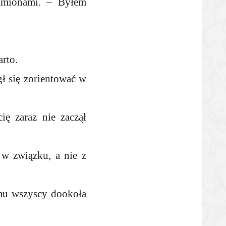
ramionami. – Byłem
arto.
gł się zorientować w
ę zaraz nie zaczął
 w związku, a nie z
mu wszyscy dookoła