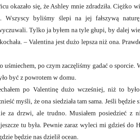
cu okazało się, że Ashley mnie zdradziła. Ciężko wi
i. Wszyscy byliśmy ślepi na jej fałszywą naturę
czuwali. Tylko ja byłem na tyle głupi, by dalej wier
ochała. – Valentina jest dużo lepsza niż ona. Prawd
to uśmiechem, po czym zaczęliśmy gadać o sporcie.
było być z powrotem w domu.
jechałem po Valentinę dużo wcześniej, niż to był
ieść myśli, że ona siedziała tam sama. Jeśli będzie 
 za drzwi, ale trudno. Musiałem posiedzieć z nią
jeszcze tu była. Pewnie zaraz wyleci mi gdzieś do 
dzie będzie nas dzielił ocean.