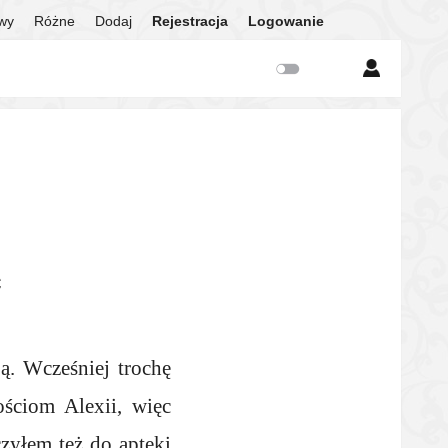
twy
Różne
Dodaj
Rejestracja
Logowanie
ć
ą. Wcześniej trochę
ściom Alexii, więc
czyłem też do apteki