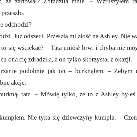
z, że żartował? Zdradziła mnie. – Wzruszyłem 
 przeszło.
ie odchodzi?
odzi. Już odszedł. Przeszła mi złość na Ashley. Nie w
rto się wściekać? – Tata uniósł brwi i chyba nie mó
cu ona cię zdradziła, a on tylko skorzystał z okazji.
rzanie podobnie jak on – burknąłem. – Żebym ci
bne akcje.
burknął tata. – Mówię tylko, że to z Ashley byłeś
kumplem. Nie tyka się dziewczyny kumpla. – Cze