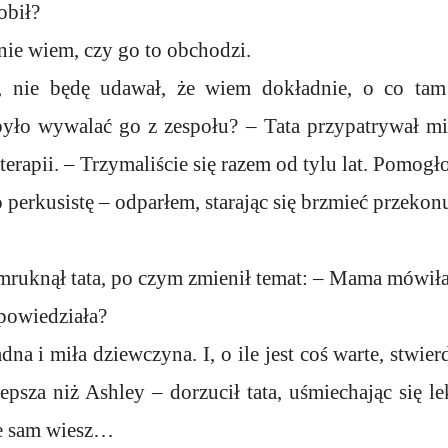
robił?
 nie wiem, czy go to obchodzi.
u, nie będę udawał, że wiem dokładnie, o co t
było wywalać go z zespołu? – Tata przypatrywał mi 
terapii. – Trzymaliście się razem od tylu lat. Pomog
perkusistę – odparłem, starając się brzmieć przekonu
mruknął tata, po czym zmienił temat: – Mama mówiła
 powiedziała?
dna i miła dziewczyna. I, o ile jest coś warte, stwier
lepsza niż Ashley – dorzucił tata, uśmiechając się 
ale sam wiesz…