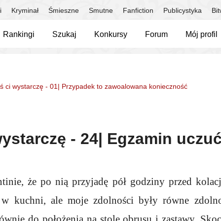
i
Kryminał
Śmieszne
Smutne
Fanfiction
Publicystyka
Bi
Rankingi
Szukaj
Konkursy
Forum
Mój profil
ś ci wystarczę - 01| Przypadek to zawoalowana konieczność
wystarczę - 24| Egzamin uczu
tinie, że po nią przyjadę pół godziny przed kolacj
 kuchni, ale moje zdolności były równe zdolno
ównie do położenia na stole obrusu i zastawy. Sko