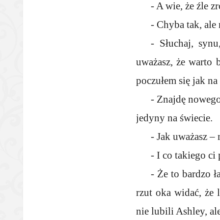
- A wie, że źle z
- Chyba tak, ale
- Słuchaj, syn
uważasz, że warto 
poczułem się jak na 
- Znajdę nowego 
jedyny na świecie.
- Jak uważasz – 
- I co takiego ci
- Że to bardzo ła
rzut oka widać, że 
nie lubili Ashley, 