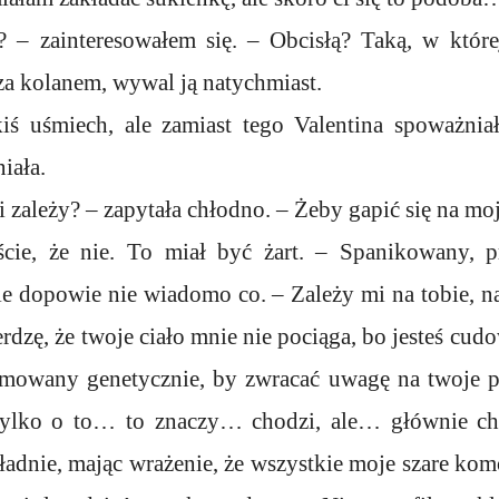
? – zainteresowałem się. – Obcisłą? Taką, w której
za kolanem, wywal ją natychmiast.
iś uśmiech, ale zamiast tego Valentina spoważniał
iała.
i zależy? – zapytała chłodno. – Żeby gapić się na moj
ście, że nie. To miał być żart. – Spanikowany, 
ie dopowie nie wiadomo co. – Zależy mi na tobie, n
erdzę, że twoje ciało mnie nie pociąga, bo jesteś cud
amowany genetycznie, by zwracać uwagę na twoje pie
 tylko o to… to znaczy… chodzi, ale… głównie cho
adnie, mając wrażenie, że wszystkie moje szare ko