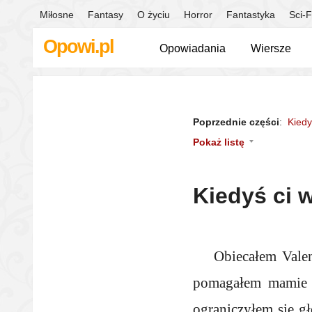
Miłosne
Fantasy
O życiu
Horror
Fantastyka
Sci-F
Opowi.pl
Opowiadania
Wiersze
Poprzednie części
:
Kiedy
Pokaż listę
Kiedyś ci 
Obiecałem Valen
pomagałem mamie w
ograniczyłem się gł