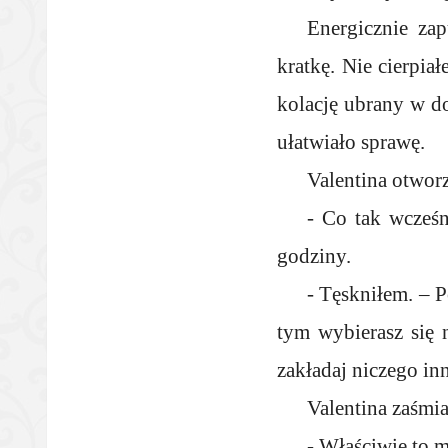
Energicznie za
kratkę. Nie cierpia
kolację ubrany w do
ułatwiało sprawę.
Valentina otwor
- Co tak wcześn
godziny.
- Tęskniłem. – 
tym wybierasz się 
zakładaj niczego in
Valentina zaśmiał
- Właściwie to m