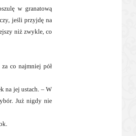
oszulę w granatową
zy, jeśli przyjdę na
ejszy niż zwykle, co
 za co najmniej pół
k na jej ustach. – W
ybór. Już nigdy nie
ok.
…