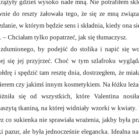
rążyły gdzieś wysoko nade mną. Nie potrafiłem skl
nie do reszty żałowała tego, że się ze mną związa
danie, w którym będzie sens i składnia, kiedy ona si
. – Chciałam tylko popatrzeć, jak się tłumaczysz.
zdumionego, by podejść do stolika i napić się w
ej się jej przyjrzeć. Choć w tym szlafroku wygląd
łdrę i spędzić tam resztę dnia, dostrzegłem, że mia
kierem czy jakimś innym kosmetykiem. Na łóżku leża
óżniła się od wszystkich, które Valentina nosił
naszytą tkaniną, na której widniały wzorki w kwiaty
zez co sukienka nie sprawiała wrażenia, jakby była p
ki pazur, ale była jednocześnie elegancka. Idealna na