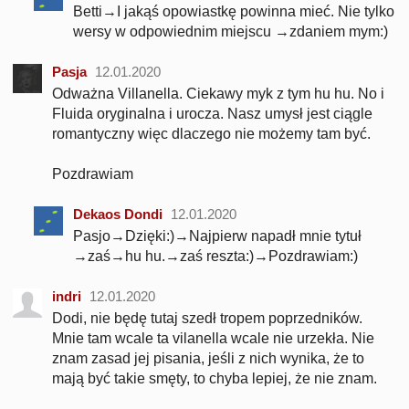
Betti→I jakąś opowiastkę powinna mieć. Nie tylko
wersy w odpowiednim miejscu →zdaniem mym:)
Pasja
12.01.2020
Odważna Villanella. Ciekawy myk z tym hu hu. No i
Fluida oryginalna i urocza. Nasz umysł jest ciągle
romantyczny więc dlaczego nie możemy tam być.
Pozdrawiam
Dekaos Dondi
12.01.2020
Pasjo→Dzięki:)→Najpierw napadł mnie tytuł
→zaś→hu hu.→zaś reszta:)→Pozdrawiam:)
indri
12.01.2020
Dodi, nie będę tutaj szedł tropem poprzedników.
Mnie tam wcale ta vilanella wcale nie urzekła. Nie
znam zasad jej pisania, jeśli z nich wynika, że to
mają być takie smęty, to chyba lepiej, że nie znam.