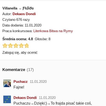
Villanella → ƑƖմíժɑ
Autor:
Dekaos Dondi
Czytano 676 razy
Data dodania: 11.01.2020
Praca konkursowa:
Literkowa Bitwa na Rymy
Średnia ocena:
4.8
Głosów:
8
Zaloguj się, aby ocenić
Komentarze
(17)
Puchacz
11.01.2020
Fajne!
Dekaos Dondi
11.01.2020
Puchaczu→Dzięki:)→To frajda pisać takie coś,