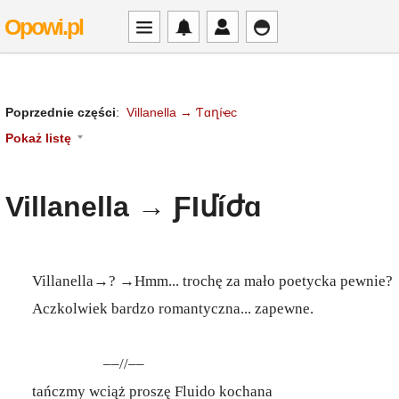
Opowi.pl
Poprzednie części
:
Villanella → Ƭɑղíҽϲ
Pokaż listę
Villanella → ƑƖմíժɑ
Villanella→? →Hmm... trochę za mało poetycka pewnie?
Aczkolwiek bardzo romantyczna... zapewne.
––//––
tańczmy wciąż proszę Fluido kochana