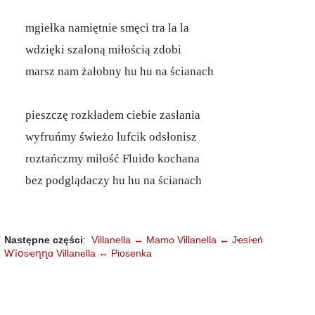
mgiełka namiętnie smęci tra la la
wdzięki szaloną miłością zdobi
marsz nam żałobny hu hu na ścianach
pieszczę rozkładem ciebie zasłania
wyfruńmy świeżo lufcik odsłonisz
roztańczmy miłość Fluido kochana
bez podglądaczy hu hu na ścianach
Następne części
:
Villanella ↔ Mamo
Villanella ↔ Jҽsíҽń
Ⱳíօsҽղղɑ
Villanella ↔ Piosenka