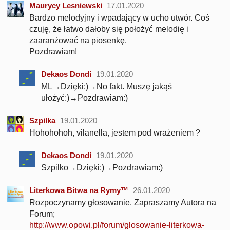
Maurycy Lesniewski
17.01.2020
Bardzo melodyjny i wpadający w ucho utwór. Coś
czuję, że łatwo dałoby się położyć melodię i
zaaranżować na piosenkę.
Pozdrawiam!
Dekaos Dondi
19.01.2020
ML→Dzięki:)→No fakt. Muszę jakąś
ułożyć:)→Pozdrawiam:)
Szpilka
19.01.2020
Hohohohoh, vilanella, jestem pod wrażeniem ?
Dekaos Dondi
19.01.2020
Szpilko→Dzięki:)→Pozdrawiam:)
Literkowa Bitwa na Rymy™
26.01.2020
Rozpoczynamy głosowanie. Zapraszamy Autora na
Forum;
http://www.opowi.pl/forum/glosowanie-literkowa-