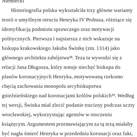
Niemiecki
Historiografia polska wykształciła trzy główne warianty
teorii o umyślnym otruciu Henryka IV Probusa, różniące się
identyfikacją podmiotu sprawczego oraz motywacji
politycznych. Pierwsza i najstarsza z nich wskazuje na
biskupa krakowskiego Jakuba Świnkę (zm. 1314) jako
głównego architekta zabójstwa³⁸. Teza ta wywodzi się z
relacji Jana Długosza, który notuje niechęć biskupa do
planów koronacyjnych Henryka, motywowaną rzekomo
chęcią zachowania monopolu arcybiskupstwa
gnieźnieńskiego nad koronacjami królów polskich³⁹. Według
tej wersji, Świnka miał zlecić podanie trucizny podczas uczty
wrocławskiej, wykorzystując agentów w otoczeniu
książęcym. Argumentem przemawiającym za tą tezą miałaby
być nagła śmierć Henryka w przededniu koronacji oraz fakt,