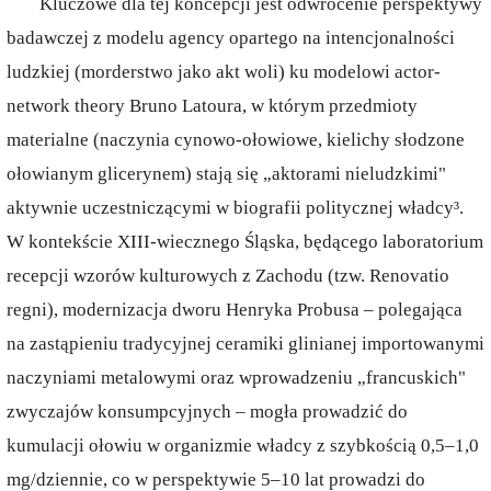
Kluczowe dla tej koncepcji jest odwrócenie perspektywy
badawczej z modelu agency opartego na intencjonalności
ludzkiej (morderstwo jako akt woli) ku modelowi actor-
network theory Bruno Latoura, w którym przedmioty
materialne (naczynia cynowo-ołowiowe, kielichy słodzone
ołowianym glicerynem) stają się „aktorami nieludzkimi"
aktywnie uczestniczącymi w biografii politycznej władcy³.
W kontekście XIII-wiecznego Śląska, będącego laboratorium
recepcji wzorów kulturowych z Zachodu (tzw. Renovatio
regni), modernizacja dworu Henryka Probusa – polegająca
na zastąpieniu tradycyjnej ceramiki glinianej importowanymi
naczyniami metalowymi oraz wprowadzeniu „francuskich"
zwyczajów konsumpcyjnych – mogła prowadzić do
kumulacji ołowiu w organizmie władcy z szybkością 0,5–1,0
mg/dziennie, co w perspektywie 5–10 lat prowadzi do