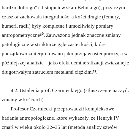
bardzo dobrego" (II stopień w skali Behnkego), przy czym
czaszka zachowała integralność, a kości długie (femury,
humeri, radii) były kompletne i umożliwiały pomiary
antropometryczne⁵⁰. Zauważono jednak znaczne zmiany
patologiczne w strukturze gąbczastej kości, które
początkowo zinterpretowano jako przejaw osteoporozy, a w
późniejszej analizie – jako efekt demineralizacji związanej z
długotrwałym zatruciem metalami ciężkimi⁵¹.
4.2. Ustalenia prof. Czarnieckiego (stłuszczenie naczyń,
zmiany w kościach)
Profesor Czarniecki przeprowadził kompleksowe
badania antropologiczne, które wykazały, że Henryk IV
zmarł w wieku około 32–35 lat (metoda analizy szwów