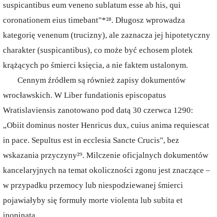
suspicantibus eum veneno sublatum esse ab his, qui
coronationem eius timebant"*²⁸. Długosz wprowadza
kategorię venenum (trucizny), ale zaznacza jej hipotetyczny
charakter (suspicantibus), co może być echosem plotek
krążących po śmierci księcia, a nie faktem ustalonym.
Cennym źródłem są również zapisy dokumentów
wrocławskich. W Liber fundationis episcopatus
Wratislaviensis zanotowano pod datą 30 czerwca 1290:
„Obiit dominus noster Henricus dux, cuius anima requiescat
in pace. Sepultus est in ecclesia Sancte Crucis", bez
wskazania przyczyny²⁹. Milczenie oficjalnych dokumentów
kancelaryjnych na temat okoliczności zgonu jest znaczące –
w przypadku przemocy lub niespodziewanej śmierci
pojawiałyby się formuły morte violenta lub subita et
inopinata.