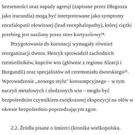
bezsenności oraz napady agresji (zapisane przez Długosza
jako iracundia) mogą być interpretowane jako symptomy
encefalopatii ołowiowej (lead encephalopathy), której ciężki
przebieg jest nasilany przez stres kortyzolowy²⁴.
Przygotowania do koronacji wymagały również
reorganizacji dworu. Henryk sprowadził zachodnich
rzemieślników, kupców win (głównie z regionu Alzacji i
Burgundii) oraz specjalistów od ceremoniału dworskiego²⁵.
Wprowadzenie „nowego stylu" konsumpcyjnego – w tym
naczyń metalowych i słodzonych win – mogło być
bezpośrednim czynnikiem zwiększonej ekspozycji na ołów w
okresie bezpośrednio poprzedzającym zgon.
2.2. Źródła pisane o śmierci (kronika wielkopolska,