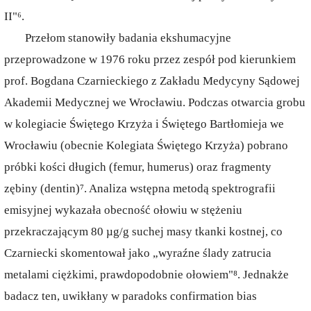
II"⁶.
Przełom stanowiły badania ekshumacyjne
przeprowadzone w 1976 roku przez zespół pod kierunkiem
prof. Bogdana Czarnieckiego z Zakładu Medycyny Sądowej
Akademii Medycznej we Wrocławiu. Podczas otwarcia grobu
w kolegiacie Świętego Krzyża i Świętego Bartłomieja we
Wrocławiu (obecnie Kolegiata Świętego Krzyża) pobrano
próbki kości długich (femur, humerus) oraz fragmenty
zębiny (dentin)⁷. Analiza wstępna metodą spektrografii
emisyjnej wykazała obecność ołowiu w stężeniu
przekraczającym 80 µg/g suchej masy tkanki kostnej, co
Czarniecki skomentował jako „wyraźne ślady zatrucia
metalami ciężkimi, prawdopodobnie ołowiem"⁸. Jednakże
badacz ten, uwikłany w paradoks confirmation bias