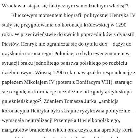
Wrocławia, stając się faktycznym samodzielnym władcą¹⁹.
Kluczowym momentem biografii politycznej Henryka IV
stały się przygotowania do koronacji królewskiej w 1290
roku. W przeciwieństwie do swoich poprzedników z dynastii
Piastów, Henryk nie ograniczał się do tytułu dux – dążył do
uzyskania corona regni Poloniae, co było ewenementem w
sytuacji braku jednolitego państwa polskiego po rozbiciu
dzielnicowym. Wiosną 1290 roku nawiązał korespondencję z
papieżem Mikołajem IV (potem z Bonifacym VIII), starając
się o zgodę na koronację niezależnie od zgody arcybiskupa
gnieźnieńskiego²⁰. Zdaniem Tomasza Jurka, „ambicja
koronacyjna Henryka była skrajnie ryzykowna politycznie –
wymagała neutralizacji Przemysła II wielkopolskiego,
margrabiów brandenburskich oraz uzyskania aprobaty kurii