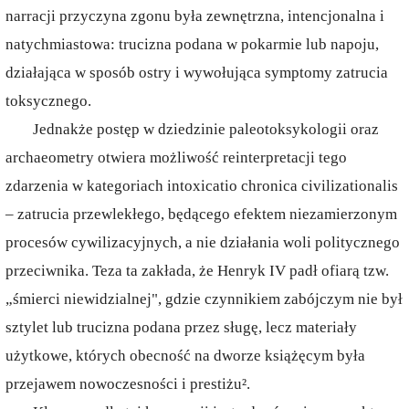
narracji przyczyna zgonu była zewnętrzna, intencjonalna i
natychmiastowa: trucizna podana w pokarmie lub napoju,
działająca w sposób ostry i wywołująca symptomy zatrucia
toksycznego.
Jednakże postęp w dziedzinie paleotoksykologii oraz
archaeometry otwiera możliwość reinterpretacji tego
zdarzenia w kategoriach intoxicatio chronica civilizationalis
– zatrucia przewlekłego, będącego efektem niezamierzonym
procesów cywilizacyjnych, a nie działania woli politycznego
przeciwnika. Teza ta zakłada, że Henryk IV padł ofiarą tzw.
„śmierci niewidzialnej", gdzie czynnikiem zabójczym nie był
sztylet lub trucizna podana przez sługę, lecz materiały
użytkowe, których obecność na dworze książęcym była
przejawem nowoczesności i prestiżu².