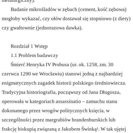
metalurgiczny).
Badanie mikrośladów w zębach (cement, kość zębowa)
mogłoby wykazać, czy ołów dostawał się stopniowo (z diety)
czy gwałtownie (jednorazowa dawka).
Rozdział 1 Wstęp
1.1 Problem badawczy
Śmierć Henryka IV Probusa (ur. ok. 1258, zm. 30
czerwca 1290 we Wrocławiu) stanowi jedną z najbardziej
enigmatycznych zagadek historii polskiego średniowiecza.
Tradycyjna historiografia, począwszy od Jana Długosza,
operowała w kategoriach assassinatio – zamachu stanu
dokonanego przez wrogów politycznych księcia, w
szczególności przez margrabiów brandenburskich lub
frakcję biskupią związaną z Jakubem Świnką¹. W tak ujętej