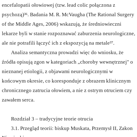
encefalopatii ołowiowej (tzw. lead colic połączona z
psychozą)³⁶. Badania M. R. McVaugha (The Rational Surgery
of the Middle Ages, 2006) wskazują, że średniowieczni
lekarze byli w stanie rozpoznawać zaburzenia neurologiczne,
ale nie potrafili łączyć ich z ekspozycją na metale³⁷.
Analiza semantyczna prowadzi więc do wniosku, że
źródła opisują zgon w kategoriach „choroby wewnętrznej" o
nieznanej etiologii, z objawami neurologicznymi w
końcowym okresie, co koresponduje z obrazem klinicznym
chronicznego zatrucia ołowiem, a nie z ostrym otruciem czy
zawałem serca.
Rozdział 3 – tradycyjne teorie otrucia
3.1. Przegląd teorii: biskup Muskata, Przemysł II, Zakon