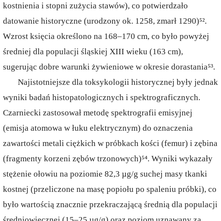
kostnienia i stopni zużycia stawów), co potwierdzało
datowanie historyczne (urodzony ok. 1258, zmarł 1290)⁵².
Wzrost księcia określono na 168–170 cm, co było powyżej
średniej dla populacji śląskiej XIII wieku (163 cm),
sugerując dobre warunki żywieniowe w okresie dorastania⁵³.
Najistotniejsze dla toksykologii historycznej były jednak
wyniki badań histopatologicznych i spektrograficznych.
Czarniecki zastosował metodę spektrografii emisyjnej
(emisja atomowa w łuku elektrycznym) do oznaczenia
zawartości metali ciężkich w próbkach kości (femur) i zębina
(fragmenty korzeni zębów trzonowych)⁵⁴. Wyniki wykazały
stężenie ołowiu na poziomie 82,3 µg/g suchej masy tkanki
kostnej (przeliczone na masę popiołu po spaleniu próbki), co
było wartością znacznie przekraczającą średnią dla populacji
średniowiecznej (15–25 µg/g) oraz poziom uznawany za