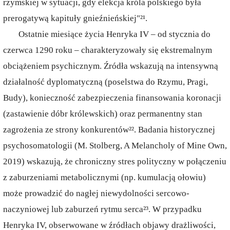
rzymskiej w sytuacji, gdy elekcja króla polskiego była
prerogatywą kapituły gnieźnieńskiej"²¹.
Ostatnie miesiące życia Henryka IV – od stycznia do
czerwca 1290 roku – charakteryzowały się ekstremalnym
obciążeniem psychicznym. Źródła wskazują na intensywną
działalność dyplomatyczną (poselstwa do Rzymu, Pragi,
Budy), konieczność zabezpieczenia finansowania koronacji
(zastawienie dóbr królewskich) oraz permanentny stan
zagrożenia ze strony konkurentów²². Badania historycznej
psychosomatologii (M. Stolberg, A Melancholy of Mine Own,
2019) wskazują, że chroniczny stres polityczny w połączeniu
z zaburzeniami metabolicznymi (np. kumulacją ołowiu)
może prowadzić do nagłej niewydolności sercowo-
naczyniowej lub zaburzeń rytmu serca²³. W przypadku
Henryka IV, obserwowane w źródłach objawy drażliwości,