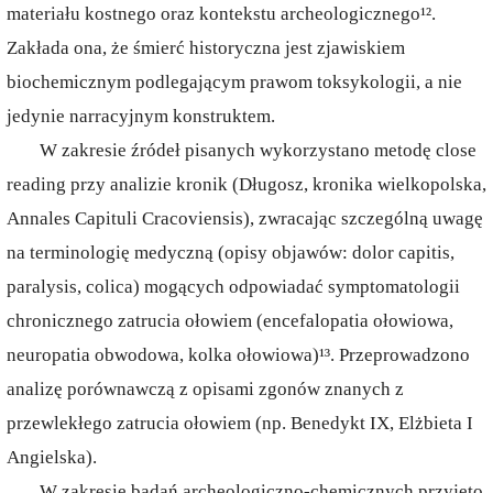
materiału kostnego oraz kontekstu archeologicznego¹².
Zakłada ona, że śmierć historyczna jest zjawiskiem
biochemicznym podlegającym prawom toksykologii, a nie
jedynie narracyjnym konstruktem.
W zakresie źródeł pisanych wykorzystano metodę close
reading przy analizie kronik (Długosz, kronika wielkopolska,
Annales Capituli Cracoviensis), zwracając szczególną uwagę
na terminologię medyczną (opisy objawów: dolor capitis,
paralysis, colica) mogących odpowiadać symptomatologii
chronicznego zatrucia ołowiem (encefalopatia ołowiowa,
neuropatia obwodowa, kolka ołowiowa)¹³. Przeprowadzono
analizę porównawczą z opisami zgonów znanych z
przewlekłego zatrucia ołowiem (np. Benedykt IX, Elżbieta I
Angielska).
W zakresie badań archeologiczno-chemicznych przyjęto