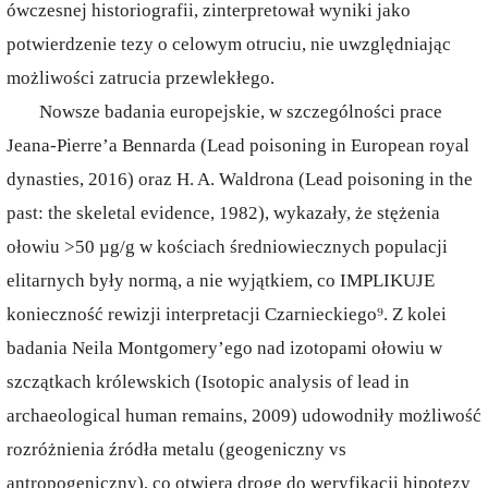
ówczesnej historiografii, zinterpretował wyniki jako
potwierdzenie tezy o celowym otruciu, nie uwzględniając
możliwości zatrucia przewlekłego.
Nowsze badania europejskie, w szczególności prace
Jeana-Pierre’a Bennarda (Lead poisoning in European royal
dynasties, 2016) oraz H. A. Waldrona (Lead poisoning in the
past: the skeletal evidence, 1982), wykazały, że stężenia
ołowiu >50 µg/g w kościach średniowiecznych populacji
elitarnych były normą, a nie wyjątkiem, co IMPLIKUJE
konieczność rewizji interpretacji Czarnieckiego⁹. Z kolei
badania Neila Montgomery’ego nad izotopami ołowiu w
szczątkach królewskich (Isotopic analysis of lead in
archaeological human remains, 2009) udowodniły możliwość
rozróżnienia źródła metalu (geogeniczny vs
antropogeniczny), co otwiera drogę do weryfikacji hipotezy