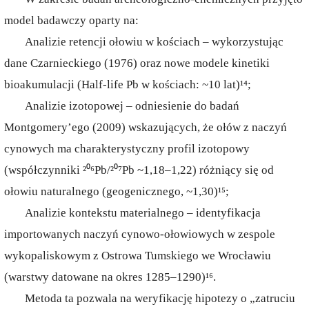
model badawczy oparty na:
Analizie retencji ołowiu w kościach – wykorzystując
dane Czarnieckiego (1976) oraz nowe modele kinetiki
bioakumulacji (Half-life Pb w kościach: ~10 lat)¹⁴;
Analizie izotopowej – odniesienie do badań
Montgomery’ego (2009) wskazujących, że ołów z naczyń
cynowych ma charakterystyczny profil izotopowy
(współczynniki ²⁰⁶Pb/²⁰⁷Pb ~1,18–1,22) różniący się od
ołowiu naturalnego (geogenicznego, ~1,30)¹⁵;
Analizie kontekstu materialnego – identyfikacja
importowanych naczyń cynowo-ołowiowych w zespole
wykopaliskowym z Ostrowa Tumskiego we Wrocławiu
(warstwy datowane na okres 1285–1290)¹⁶.
Metoda ta pozwala na weryfikację hipotezy o „zatruciu