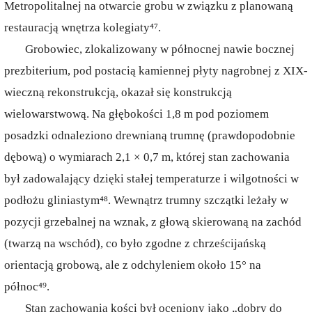
Metropolitalnej na otwarcie grobu w związku z planowaną
restauracją wnętrza kolegiaty⁴⁷.
Grobowiec, zlokalizowany w północnej nawie bocznej
prezbiterium, pod postacią kamiennej płyty nagrobnej z XIX-
wieczną rekonstrukcją, okazał się konstrukcją
wielowarstwową. Na głębokości 1,8 m pod poziomem
posadzki odnaleziono drewnianą trumnę (prawdopodobnie
dębową) o wymiarach 2,1 × 0,7 m, której stan zachowania
był zadowalający dzięki stałej temperaturze i wilgotności w
podłożu gliniastym⁴⁸. Wewnątrz trumny szczątki leżały w
pozycji grzebalnej na wznak, z głową skierowaną na zachód
(twarzą na wschód), co było zgodne z chrześcijańską
orientacją grobową, ale z odchyleniem około 15° na
północ⁴⁹.
Stan zachowania kości był oceniony jako „dobry do