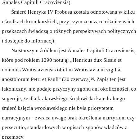
Annales Capituli Cracoviensis)
Śmierć Henryka IV Probusa została odnotowana w kilku
ośrodkach kronikarskich, przy czym znaczące różnice w ich
przekazach świadczą o różnych perspektywach politycznych
i dostępie do informacji.
Najstarszym źródłem jest Annales Capituli Cracoviensis,
które pod rokiem 1290 notują: „Henricus dux Slesie et
dominus Wratislaviensis obiit in Wratislavia in vigilia
apostolorum Petri et Pauli" (30 czerwca)²⁶. Zapis ten jest
lakoniczny, nie podaje przyczyny zgonu ani okoliczności, co
sugeruje, że dla krakowskiego środowiska katedralnego
śmierć księcia wrocławskiego nie była priorytetem
narracyjnym – zwraca uwagę brak określenia martyrium czy
persecutio, standardowych w opisach zgonów władców z
przemocy.