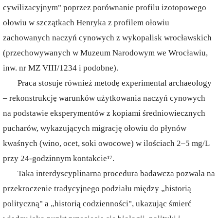
cywilizacyjnym" poprzez porównanie profilu izotopowego
ołowiu w szczątkach Henryka z profilem ołowiu
zachowanych naczyń cynowych z wykopalisk wrocławskich
(przechowywanych w Muzeum Narodowym we Wrocławiu,
inw. nr MZ VIII/1234 i podobne).
Praca stosuje również metodę experimental archaeology
– rekonstrukcję warunków użytkowania naczyń cynowych
na podstawie eksperymentów z kopiami średniowiecznych
pucharów, wykazujących migrację ołowiu do płynów
kwaśnych (wino, ocet, soki owocowe) w ilościach 2–5 mg/L
przy 24-godzinnym kontakcie¹⁷.
Taka interdyscyplinarna procedura badawcza pozwala na
przekroczenie tradycyjnego podziału między „historią
polityczną" a „historią codzienności", ukazując śmierć