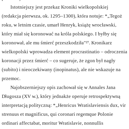
Istotniejszy jest przekaz Kroniki wielkopolskiej
(redakcja pierwsza, ok. 1295–1300), która notuje: *„Tegoż
roku, w letnim czasie, umarł Henryk, książę wrocławski,
który miał się koronować na króla polskiego. I byłby się
koronował, ale mu śmierć przeszkodziła"²⁷. Kronikarz
wielkopolski wprowadza element procrastinatio – odroczenia
koronacji przez śmierć – co sugeruje, że zgon był nagły
(subito) i nieoczekiwany (inopinatus), ale nie wskazuje na
przemoc.
Najobszerniejszy opis zachował się w Annales Jana
Długosza (XV w.), który jednakże operuje retrospektywną
interpretacją polityczną: *„Henricus Wratislaviensis dux, vir
strenuus et magnificus, qui coronari regemque Polonie
ordinari affectabat, moritur Wratislavie, nonnullis