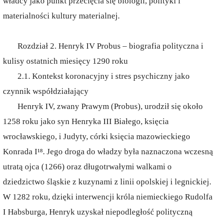
władcy jako punkt przecięcia się biologii, polityki i
materialności kultury materialnej.
Rozdział 2. Henryk IV Probus – biografia polityczna i
kulisy ostatnich miesięcy 1290 roku
2.1. Kontekst koronacyjny i stres psychiczny jako
czynnik współdziałający
Henryk IV, zwany Prawym (Probus), urodził się około
1258 roku jako syn Henryka III Białego, księcia
wrocławskiego, i Judyty, córki księcia mazowieckiego
Konrada I¹⁸. Jego droga do władzy była naznaczona wczesną
utratą ojca (1266) oraz długotrwałymi walkami o
dziedzictwo śląskie z kuzynami z linii opolskiej i legnickiej.
W 1282 roku, dzięki interwencji króla niemieckiego Rudolfa
I Habsburga, Henryk uzyskał niepodległość polityczną