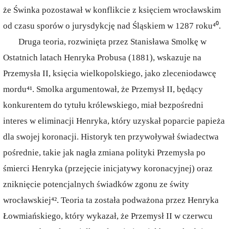
że Świnka pozostawał w konflikcie z księciem wrocławskim
od czasu sporów o jurysdykcję nad Śląskiem w 1287 roku⁴⁰.
Druga teoria, rozwinięta przez Stanisława Smolkę w
Ostatnich latach Henryka Probusa (1881), wskazuje na
Przemysła II, księcia wielkopolskiego, jako zleceniodawcę
mordu⁴¹. Smolka argumentował, że Przemysł II, będący
konkurentem do tytułu królewskiego, miał bezpośredni
interes w eliminacji Henryka, który uzyskał poparcie papieża
dla swojej koronacji. Historyk ten przywoływał świadectwa
pośrednie, takie jak nagła zmiana polityki Przemysła po
śmierci Henryka (przejęcie inicjatywy koronacyjnej) oraz
zniknięcie potencjalnych świadków zgonu ze świty
wrocławskiej⁴². Teoria ta została podważona przez Henryka
Łowmiańskiego, który wykazał, że Przemysł II w czerwcu