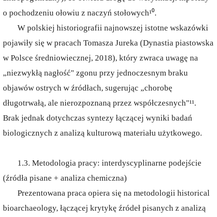
o pochodzeniu ołowiu z naczyń stołowych¹⁰.
W polskiej historiografii najnowszej istotne wskazówki
pojawiły się w pracach Tomasza Jureka (Dynastia piastowska
w Polsce średniowiecznej, 2018), który zwraca uwagę na
„niezwykłą nagłość" zgonu przy jednoczesnym braku
objawów ostrych w źródłach, sugerując „chorobę
długotrwałą, ale nierozpoznaną przez współczesnych"¹¹.
Brak jednak dotychczas syntezy łączącej wyniki badań
biologicznych z analizą kulturową materiału użytkowego.
1.3. Metodologia pracy: interdyscyplinarne podejście
(źródła pisane + analiza chemiczna)
Prezentowana praca opiera się na metodologii historical
bioarchaeology, łączącej krytykę źródeł pisanych z analizą