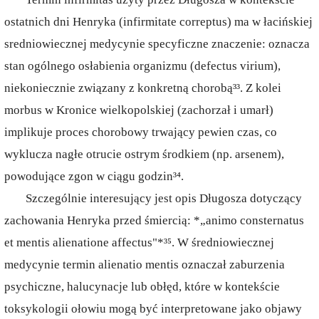
ostatnich dni Henryka (infirmitate correptus) ma w łacińskiej
sredniowiecznej medycynie specyficzne znaczenie: oznacza
stan ogólnego osłabienia organizmu (defectus virium),
niekoniecznie związany z konkretną chorobą³³. Z kolei
morbus w Kronice wielkopolskiej (zachorzał i umarł)
implikuje proces chorobowy trwający pewien czas, co
wyklucza nagłe otrucie ostrym środkiem (np. arsenem),
powodujące zgon w ciągu godzin³⁴.
Szczególnie interesujący jest opis Długosza dotyczący
zachowania Henryka przed śmiercią: *„animo consternatus
et mentis alienatione affectus"*³⁵. W średniowiecznej
medycynie termin alienatio mentis oznaczał zaburzenia
psychiczne, halucynacje lub obłęd, które w kontekście
toksykologii ołowiu mogą być interpretowane jako objawy