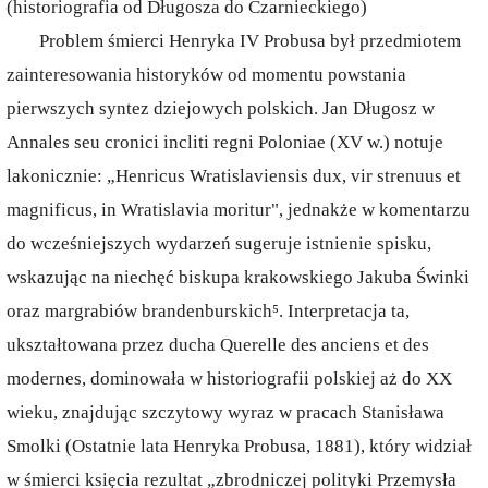
(historiografia od Długosza do Czarnieckiego)
Problem śmierci Henryka IV Probusa był przedmiotem
zainteresowania historyków od momentu powstania
pierwszych syntez dziejowych polskich. Jan Długosz w
Annales seu cronici incliti regni Poloniae (XV w.) notuje
lakonicznie: „Henricus Wratislaviensis dux, vir strenuus et
magnificus, in Wratislavia moritur", jednakże w komentarzu
do wcześniejszych wydarzeń sugeruje istnienie spisku,
wskazując na niechęć biskupa krakowskiego Jakuba Świnki
oraz margrabiów brandenburskich⁵. Interpretacja ta,
ukształtowana przez ducha Querelle des anciens et des
modernes, dominowała w historiografii polskiej aż do XX
wieku, znajdując szczytowy wyraz w pracach Stanisława
Smolki (Ostatnie lata Henryka Probusa, 1881), który widział
w śmierci księcia rezultat „zbrodniczej polityki Przemysła