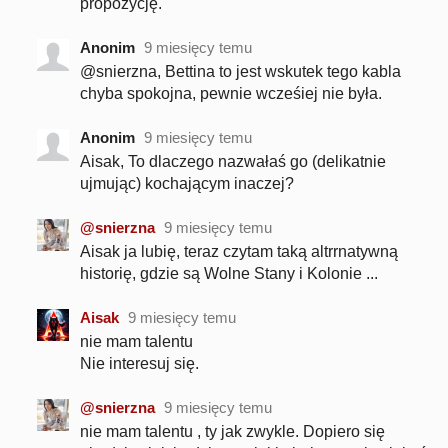
propozycję.
Anonim
9 miesięcy temu
@snierzna, Bettina to jest wskutek tego kabla
chyba spokojna, pewnie wcześiej nie była.
Anonim
9 miesięcy temu
Aisak, To dlaczego nazwałaś go (delikatnie
ujmując) kochającym inaczej?
@snierzna
9 miesięcy temu
Aisak ja lubię, teraz czytam taką altrrnatywną
historię, gdzie są Wolne Stany i Kolonie ...
Aisak
9 miesięcy temu
nie mam talentu
Nie interesuj się.
@snierzna
9 miesięcy temu
nie mam talentu , ty jak zwykle. Dopiero się