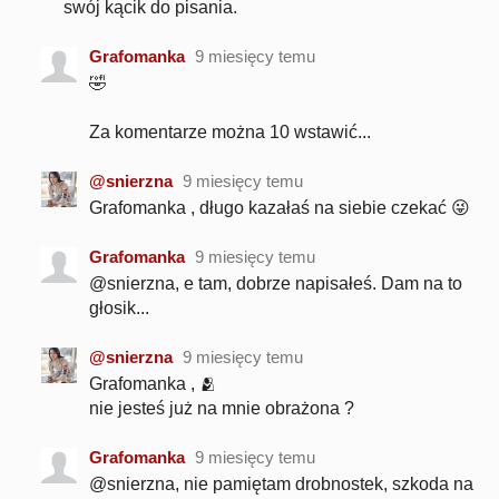
swój kącik do pisania.
Grafomanka
9 miesięcy temu
🤣
Za komentarze można 10 wstawić...
@snierzna
9 miesięcy temu
Grafomanka , długo kazałaś na siebie czekać 😜
Grafomanka
9 miesięcy temu
@snierzna, e tam, dobrze napisałeś. Dam na to
głosik...
@snierzna
9 miesięcy temu
Grafomanka , 🫂
nie jesteś już na mnie obrażona ?
Grafomanka
9 miesięcy temu
@snierzna, nie pamiętam drobnostek, szkoda na