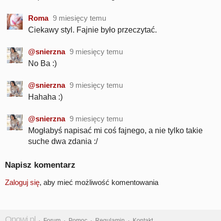
Roma
9 miesięcy temu
Ciekawy styl. Fajnie było przeczytać.
@snierzna
9 miesięcy temu
No Ba :)
@snierzna
9 miesięcy temu
Hahaha :)
@snierzna
9 miesięcy temu
Mogłabyś napisać mi coś fajnego, a nie tylko takie
suche dwa zdania :/
Napisz komentarz
Zaloguj się
, aby mieć możliwość komentowania
Opowi.pl
·
Forum
·
Pomoc
·
Regulamin
·
Kontakt