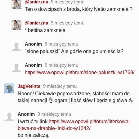
@snierzna
9 miesięcy temu
Ten o dowcipach z brodą, który Netto zamknęła ?
@snierzna
9 miesięcy temu
* bettina zamknęła
Anonim
9 miesięcy temu
"słone paluszki" Ale gdzie ona go umieściła?
Anonim
9 miesięcy temu
https://www.opowi.pl/forum/slone-paluszki-w1769/
JagVetInte
9 miesięcy temu
Noooo! Ciekawie poprowadzone, słabości mam do
takiej narracji 👌 ogarnij ilość słów i będzie gitówa 💪
Anonim
9 miesięcy temu
I wrzuć tu link
https://www.opowi.pl/forum/literkowa-
bitwa-na-drabble-linki-do-w1242/
bo nie zaliczą.