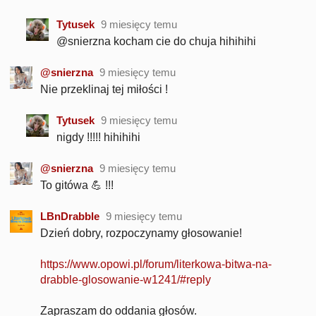
Tytusek
9 miesięcy temu
@snierzna kocham cie do chuja hihihihi
@snierzna
9 miesięcy temu
Nie przeklinaj tej miłości !
Tytusek
9 miesięcy temu
nigdy !!!!! hihihihi
@snierzna
9 miesięcy temu
To gitówa 💪 !!!
LBnDrabble
9 miesięcy temu
Dzień dobry, rozpoczynamy głosowanie!
https://www.opowi.pl/forum/literkowa-bitwa-na-
drabble-glosowanie-w1241/#reply
Zapraszam do oddania głosów.