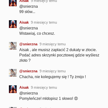
Aisak
9 miesięcy temu
@snierzna
99 słów...
Aisak
9 miesięcy temu
@snierzna
Wstawiaj, co chcesz.
@snierzna
9 miesięcy temu
Aisak , ale musisz zapłacić 2 dukaty w złocie.
Podać adres skrzynki pocztowej gdzie wyślesz
złoto ?
@snierzna
9 miesięcy temu
Chacha, nie kolegujemy się ! Ty żmijo !
Aisak
9 miesięcy temu
@snierzna
Pomyleńcze! mldopisz 1 słowo! 😡