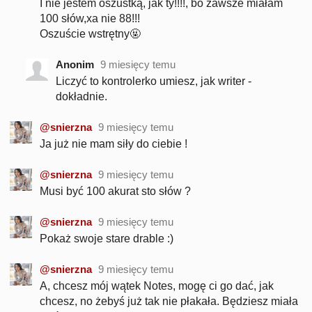
I nie jestem oszustką, jak ty!!!!, bo zawsze miałam
100 słów,xa nie 88!!!
Oszuście wstrętny🤬
Anonim
9 miesięcy temu
Liczyć to kontrolerko umiesz, jak writer -
dokładnie.
@snierzna
9 miesięcy temu
Ja już nie mam siły do ciebie !
@snierzna
9 miesięcy temu
Musi być 100 akurat sto słów ?
@snierzna
9 miesięcy temu
Pokaż swoje stare drable :)
@snierzna
9 miesięcy temu
A, chcesz mój wątek Notes, mogę ci go dać, jak
chcesz, no żebyś już tak nie płakała. Będziesz miała