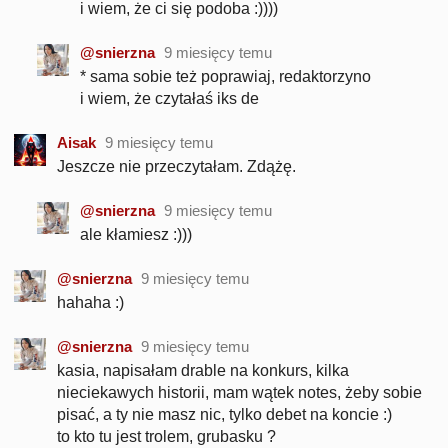
i wiem, że ci się podoba :))))
@snierzna
9 miesięcy temu
* sama sobie też poprawiaj, redaktorzyno
i wiem, że czytałaś iks de
Aisak
9 miesięcy temu
Jeszcze nie przeczytałam. Zdążę.
@snierzna
9 miesięcy temu
ale kłamiesz :)))
@snierzna
9 miesięcy temu
hahaha :)
@snierzna
9 miesięcy temu
kasia, napisałam drable na konkurs, kilka
nieciekawych historii, mam wątek notes, żeby sobie
pisać, a ty nie masz nic, tylko debet na koncie :)
to kto tu jest trolem, grubasku ?