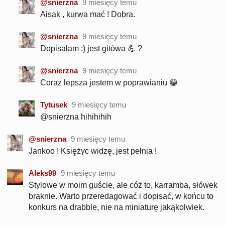
@snierzna
9 miesięcy temu
Aisak , kurwa mać ! Dobra.
@snierzna
9 miesięcy temu
Dopisałam :) jest gitówa 💪 ?
@snierzna
9 miesięcy temu
Coraz lepsza jestem w poprawianiu 😁
Tytusek
9 miesięcy temu
@snierzna hihihihih
@snierzna
9 miesięcy temu
Jankoo ! Księżyc widzę, jest pełnia !
Aleks99
9 miesięcy temu
Stylowe w moim guście, ale cóż to, karramba, słówek
braknie. Warto przeredagować i dopisać, w końcu to
konkurs na drabble, nie na miniaturę jakąkolwiek.