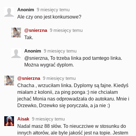
Anonim
9 miesięcy temu
Ale czy ono jest konkursowe?
@snierzna
9 miesięcy temu
Tak.
Anonim
9 miesięcy temu
@snierzna, To trzeba linka pod tamtego linka.
Można wygrać dyplom.
@snierzna
9 miesięcy temu
Chacha , wrzuciłam linka. Dyplomy są fajne. Kiedyś
miałam z kolonii, za ping ponga :) nie chciałam
jechać Monia nas odprowadzała do autokaru. Mnie i
Drzewko, Drzewko się poryczała, a ja nie :)
Aisak
9 miesięcy temu
Nadal masz 88 słów. To nieuczciwe w stosunku do
innych ałtorów, ale byle jakość jest na topie. Jestem