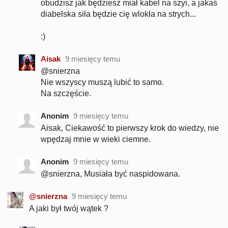
obudzisz jak będziesz miał kabel na szyi, a jakaś
diabelska siła będzie cię wlokła na strych...
:)
Aisak
9 miesięcy temu
@snierzna
Nie wszyscy muszą lubić to samo.
Na szczęście.
Anonim
9 miesięcy temu
Aisak, Ciekawość to pierwszy krok do wiedzy, nie
wpędzaj mnie w wieki ciemne.
Anonim
9 miesięcy temu
@snierzna, Musiała być naspidowana.
@snierzna
9 miesięcy temu
A jaki był twój wątek ?