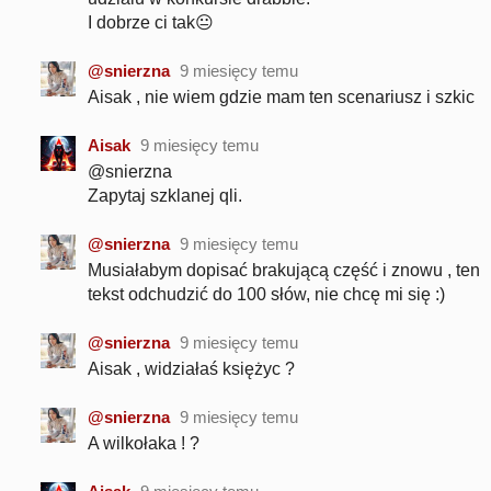
I dobrze ci tak😐
@snierzna
9 miesięcy temu
Aisak , nie wiem gdzie mam ten scenariusz i szkic
Aisak
9 miesięcy temu
@snierzna
Zapytaj szklanej qli.
@snierzna
9 miesięcy temu
Musiałabym dopisać brakującą część i znowu , ten
tekst odchudzić do 100 słów, nie chcę mi się :)
@snierzna
9 miesięcy temu
Aisak , widziałaś księżyc ?
@snierzna
9 miesięcy temu
A wilkołaka ! ?