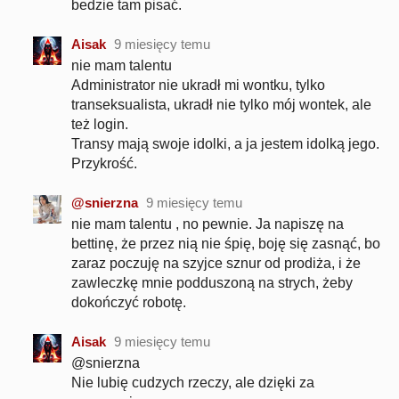
bedzie tam pisać.
Aisak
9 miesięcy temu
nie mam talentu
Administrator nie ukradł mi wontku, tylko
transeksualista, ukradł nie tylko mój wontek, ale
też login.
Transy mają swoje idolki, a ja jestem idolką jego.
Przykrość.
@snierzna
9 miesięcy temu
nie mam talentu , no pewnie. Ja napiszę na
bettinę, że przez nią nie śpię, boję się zasnąć, bo
zaraz poczuję na szyjce sznur od prodiża, i że
zawleczkę mnie podduszoną na strych, żeby
dokończyć robotę.
Aisak
9 miesięcy temu
@snierzna
Nie lubię cudzych rzeczy, ale dzięki za