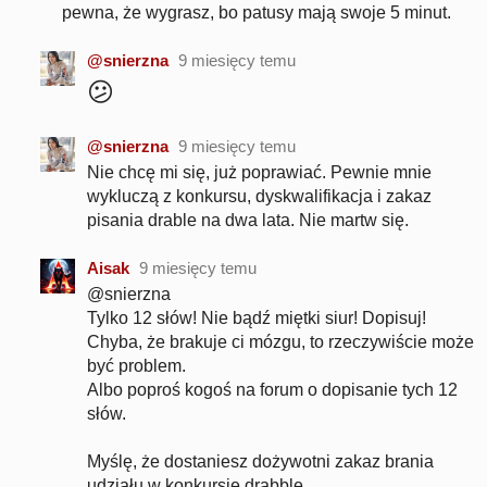
pewna, że wygrasz, bo patusy mają swoje 5 minut.
@snierzna
9 miesięcy temu
😕
@snierzna
9 miesięcy temu
Nie chcę mi się, już poprawiać. Pewnie mnie
wykluczą z konkursu, dyskwalifikacja i zakaz
pisania drable na dwa lata. Nie martw się.
Aisak
9 miesięcy temu
@snierzna
Tylko 12 słów! Nie bądź miętki siur! Dopisuj!
Chyba, że brakuje ci mózgu, to rzeczywiście może
być problem.
Albo poproś kogoś na forum o dopisanie tych 12
słów.
Myślę, że dostaniesz dożywotni zakaz brania
udziału w konkursie drabble.