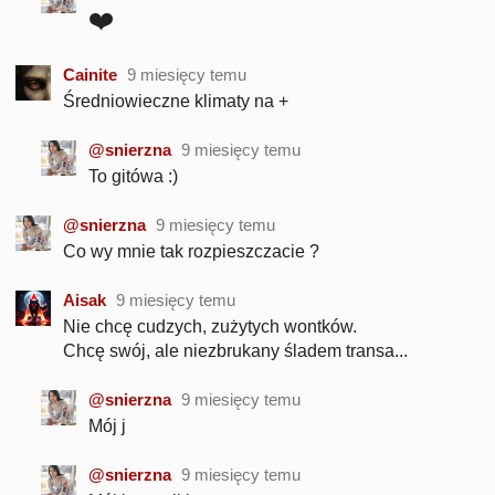
❤️
Cainite
9 miesięcy temu
Średniowieczne klimaty na +
@snierzna
9 miesięcy temu
To gitówa :)
@snierzna
9 miesięcy temu
Co wy mnie tak rozpieszczacie ?
Aisak
9 miesięcy temu
Nie chcę cudzych, zużytych wontków.
Chcę swój, ale niezbrukany śladem transa...
@snierzna
9 miesięcy temu
Mój j
@snierzna
9 miesięcy temu