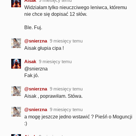
Aisak
9 miesięcy temu
Widziałam tylko nieuczciwego leniwca, któremu
nie chce się dopisać 12 słów.
Ble. Fuj.
@snierzna
9 miesięcy temu
Aisak głupia cipa !
Aisak
9 miesięcy temu
@snierzna
Fak jó.
@snierzna
9 miesięcy temu
Aisak , poprawiłam. Stówa.
@snierzna
9 miesięcy temu
a mogę jeszcze jedno wstawić ? Pieśń o Moguncji
:)