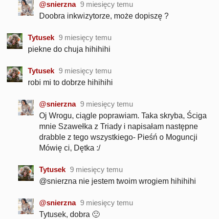
@snierzna
9 miesięcy temu
Doobra inkwizytorze, może dopiszę ?
Tytusek
9 miesięcy temu
piekne do chuja hihihihi
Tytusek
9 miesięcy temu
robi mi to dobrze hihihihi
@snierzna
9 miesięcy temu
Oj Wrogu, ciągle poprawiam. Taka skryba, Ściga
mnie Szawełka z Triady i napisałam następne
drabble z tego wszystkiego- Pieśń o Moguncji
Mówię ci, Dętka :/
Tytusek
9 miesięcy temu
@snierzna nie jestem twoim wrogiem hihihihi
@snierzna
9 miesięcy temu
Tytusek, dobra 🙂