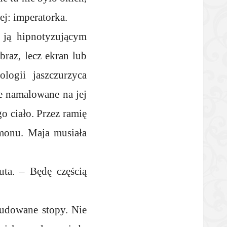
ej: imperatorka.
y ją hipnotyzującym
braz, lecz ekran lub
ologii jaszczurzyca
ie namalowane na jej
o ciało. Przez ramię
amonu. Maja musiała
uta. – Będę częścią
budowane stopy. Nie