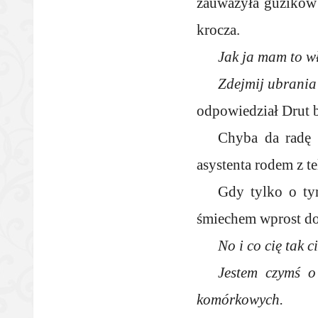
zauważyła guzików 
krocza.
Jak ja mam to w
Zdejmij ubrania 
odpowiedział Drut b
Chyba da radę 
asystenta rodem z 
Gdy tylko o tym
śmiechem wprost do
No i co cię tak c
Jestem czymś o
komórkowych.