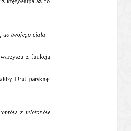
uż kręgosłupa aż do
ę do twojego ciała
–
warzysza z funkcją
jakby Drut parsknął
tentów z telefonów