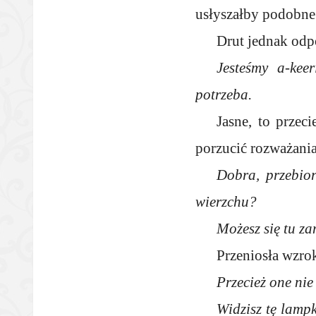
usłyszałby podobne 
Drut jednak odp
Jesteśmy a-kee
potrzeba.
Jasne, to przec
porzucić rozważania
Dobra, przebior
wierzchu?
Możesz się tu z
Przeniosła wzro
Przecież one ni
Widzisz tę lampk