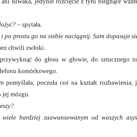
ani suwaka, jedynie rozcięcie z tyłu biegnące wzdł
łożyć?
– spytała.
i po prostu go na siebie naciągnij. Sam dopasuje si
ez chwili zwłoki.
przywyknąć do głosu w głowie, do sztucznego to
telefonu komórkowego.
 pomyślała, poczuła coś na kształt rozbawienia, 
 jej mózgu.
ieszy?
 wiele bardziej zaawansowanym od waszych asys