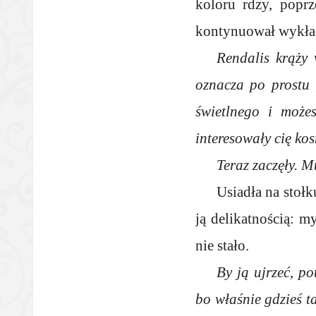
koloru rdzy, popr
kontynuował wykła
Rendalis krąży 
oznacza po prostu „
świetlnego i może
interesowały cię ko
Teraz zaczęły. M
Usiadła na stoł
ją delikatnością: my
nie stało.
By ją ujrzeć, p
bo właśnie gdzieś t