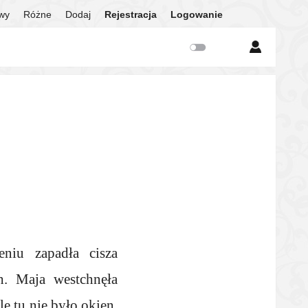
twy
Różne
Dodaj
Rejestracja
Logowanie
niu zapadła cisza
h. Maja westchnęła
e tu nie było okien,