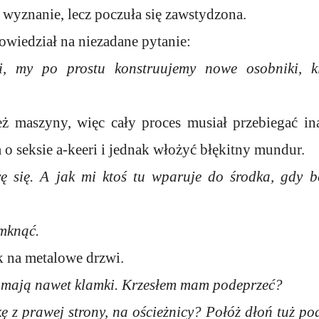
wyznanie, lecz poczuła się zawstydzona.
owiedział na niezadane pytanie:
ri, my po prostu konstruujemy nowe osobniki, k
ież maszyny, więc cały proces musiał przebiegać i
 o seksie a-keeri i jednak włożyć błękitny mundur.
ę się. A jak mi ktoś tu wparuje do środka, gdy 
amknąć.
k na metalowe drzwi.
e mają nawet klamki. Krzesłem mam podeprzeć?
ę z prawej strony, na ościeżnicy? Połóż dłoń tuż po