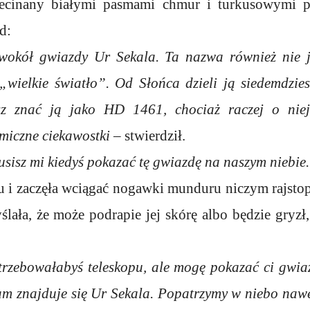
zecinany białymi pasmami chmur i turkusowymi 
d:
wokół gwiazdy Ur Sekala. Ta nazwa również nie j
wielkie światło”. Od Słońca dzieli ją siedemdzies
sz znać ją jako HD 1461, chociaż raczej o niej 
smiczne ciekawostki
– stwierdził.
usisz mi kiedyś pokazać tę gwiazdę na naszym niebie.
ku i zaczęła wciągać nogawki munduru niczym rajstop
ślała, że może podrapie jej skórę albo będzie gryzł,
otrzebowałabyś teleskopu, ale mogę pokazać ci gwia
am znajduje się Ur Sekala. Popatrzymy w niebo nawet