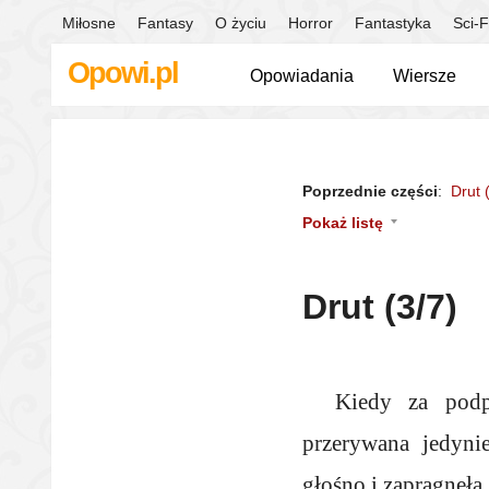
Miłosne
Fantasy
O życiu
Horror
Fantastyka
Sci-F
Opowi.pl
Opowiadania
Wiersze
Poprzednie części
:
Drut 
Pokaż listę
Drut (3/7)
Kiedy za podp
przerywana jedyni
głośno i zapragnęła