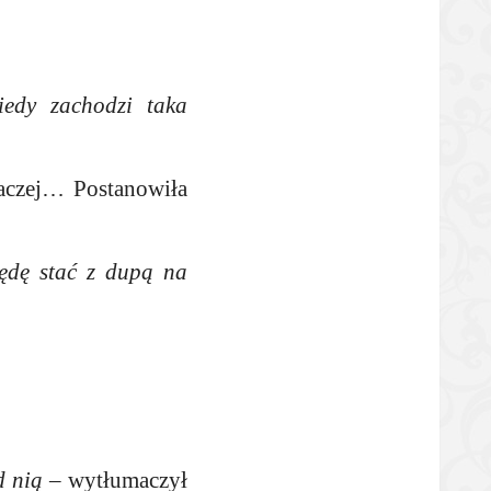
iedy zachodzi taka
naczej… Postanowiła
będę stać z dupą na
d nią
– wytłumaczył