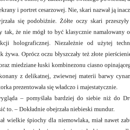
rany i portret cesarzowej. Nie, skari nazwał ją inacz
yjrzała się podobiźnie. Żółte oczy skari przeszył
ły tak, że nie mógł to być klasycznie namalowany o
cji holograficznej. Niezależnie od użytej techn
k żywa. Oprócz oczu błyszczały też złote pierścien
oraz miedziane łuski kombinezonu ciasno opinająceg
ykonany z delikatnej, zwiewnej materii barwy cyn
torka prezentowała się władczo i majestatycznie.
wygląda – pomyślała bardziej do siebie niż do Dr
ić to. – Dokładnie obejrzała niebieski mundur.
ał wielkie śpiochy dla niemowlaka, miał nawet za