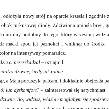
, odłożyła nowy strój na oparcie krzesła i zgodnie
y obok turkusowej diody. Zdziwiona uniosła brwi, g
 kontrolny podobny do tego, który wcześniej widział
ił macki spod jej paznokci i wniknął do środka. 
 kolor na intensywny pomarańcz.
dzie ci przeszkadzał
– oznajmił.
bardzo dziwne, kiedy tak robisz.
nął, a Maja poruszyła palcami i dokładnie obejrzała p
ól lub dyskomfort?
– zainteresował się natychmiast.
ko dziwne. Bo, widzisz, właśnie mogłabym się spodziew
oś się przyzwyczaję
– zakończyła rozmowę i zaczęła 