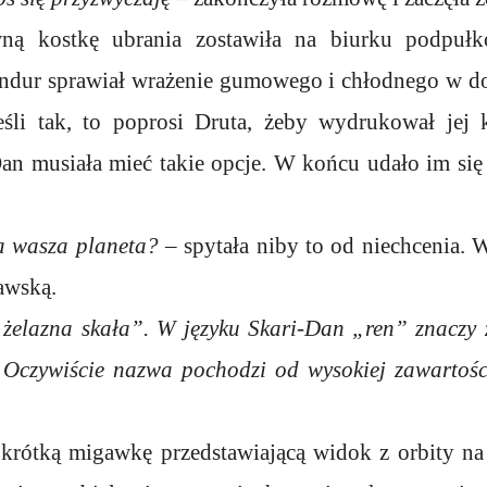
ną kostkę ubrania zostawiła na biurku podpułk
ndur sprawiał wrażenie gumowego i chłodnego w do
śli tak, to poprosi Druta, żeby wydrukował jej 
an musiała mieć takie opcje. W końcu udało im się
a wasza planeta?
– spytała niby to od niechcenia. 
kawską.
 „żelazna skała”. W języku Skari-Dan „ren” znaczy 
 Oczywiście nazwa pochodzi od wysokiej zawartośc
krótką migawkę przedstawiającą widok z orbity na