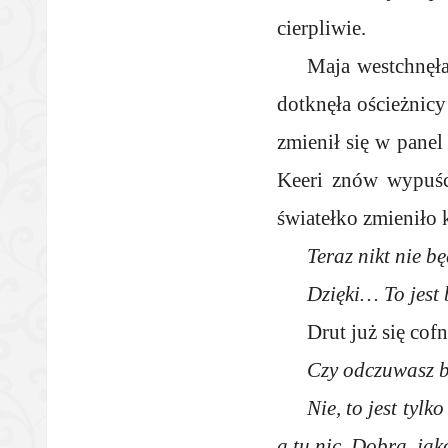
cierpliwie.
Maja westchnęła
dotknęła ościeżnic
zmienił się w panel
Keeri znów wypuśc
światełko zmieniło
Teraz nikt nie bę
Dzięki… To jest 
Drut już się cof
Czy odczuwasz b
Nie, to jest tyl
a tu nic. Dobra, jak