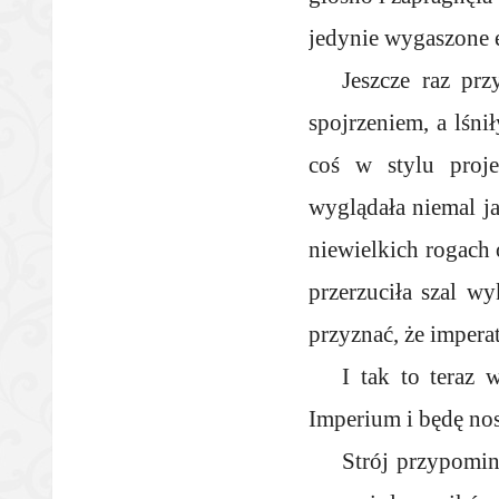
jedynie wygaszone ek
Jeszcze raz prz
spojrzeniem, a lśni
coś w stylu projek
wyglądała niemal ja
niewielkich rogach 
przerzuciła szal w
przyznać, że impera
I tak to teraz 
Imperium i będę nos
Strój przypomin