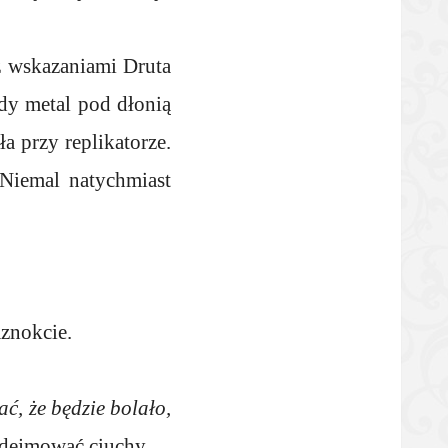
 z wskazaniami Druta
dy metal pod dłonią
a przy replikatorze.
Niemal natychmiast
aznokcie.
ać, że będzie bolało,
zdejmować ciuchy.