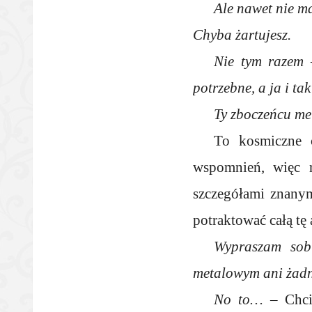
Ale nawet nie m
Chyba żartujesz.
Nie tym razem
–
potrzebne, a ja i ta
Ty zboczeńcu me
To kosmiczne 
wspomnień, więc r
szczegółami znanymi
potraktować całą tę
Wypraszam sobi
metalowym ani żad
No to…
– Chcia