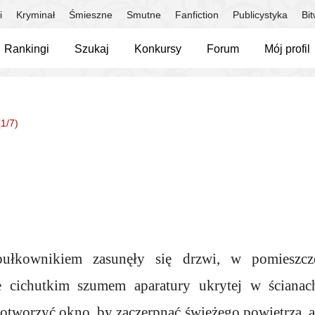
i
Kryminał
Śmieszne
Smutne
Fanfiction
Publicystyka
Bi
Rankingi
Szukaj
Konkursy
Forum
Mój profil
(1/7)
ułkownikiem zasunęły się drzwi, w pomieszcze
e cichutkim szumem aparatury ukrytej w ścianac
 otworzyć okno, by zaczerpnąć świeżego powietrza, al