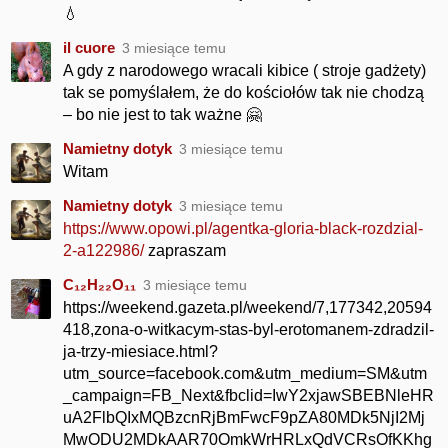
💧
il cuore
3 miesiące temu
A gdy z narodowego wracali kibice ( stroje gadżety)
tak se pomyślałem, że do kościołów tak nie chodzą
– bo nie jest to tak ważne 🤗
Namietny dotyk
3 miesiące temu
Witam
Namietny dotyk
3 miesiące temu
https://www.opowi.pl/agentka-gloria-black-rozdzial-
2-a122986/
zapraszam
C₁₂H₂₂O₁₁
3 miesiące temu
https://weekend.gazeta.pl/weekend/7,177342,20594
418,zona-o-witkacym-stas-byl-erotomanem-zdradzil-
ja-trzy-miesiace.html?
utm_source=facebook.com&utm_medium=SM&utm
_campaign=FB_Next&fbclid=IwY2xjawSBEBNleHR
uA2FlbQIxMQBzcnRjBmFwcF9pZA80MDk5NjI2Mj
MwODU2MDkAAR70OmkWrHRLxQdVCRsOfKKhg