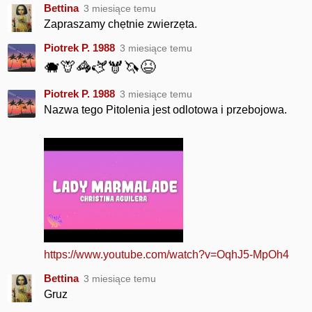
Bettina
3 miesiące temu
Zapraszamy chẹtnie zwierzẹta.
Piotrek P. 1988
3 miesiące temu
🐗🦒🦓🫏🫎🦄😆
Piotrek P. 1988
3 miesiące temu
Nazwa tego Pitolenia jest odlotowa i przebojowa.
https://www.youtube.com/watch?v=OqhJ5-MpOh4
Bettina
3 miesiące temu
Gruz