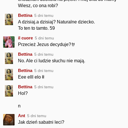
Wiesz, co ona robi?
Bettina
5 dni temu
A dzisiaj.a dzisiaj? Naturalne dziecko.
To ten to tamto. 59
il cuore
5 dni temu
Przecież Jezus decyduje?🤘
Bettina
5 dni temu
No. Ale ci ludzie słuchu nie mają.
Bettina
5 dni temu
Eee elll elo łł
Bettina
5 dni temu
Hol?
n
Ant
5 dni temu
Jak dzień sabatni leci?