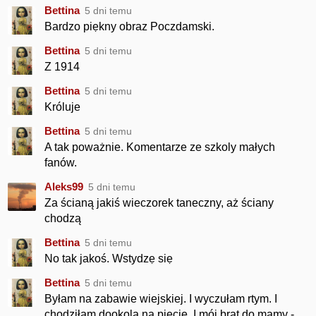
Bettina
5 dni temu
Bardzo piẹkny obraz Poczdamski.
Bettina
5 dni temu
Z 1914
Bettina
5 dni temu
Króluje
Bettina
5 dni temu
A tak poważnie. Komentarze ze szkoly małych
fanów.
Aleks99
5 dni temu
Za ścianą jakiś wieczorek taneczny, aż ściany
chodzą
Bettina
5 dni temu
No tak jakoś. Wstydzẹ siẹ
Bettina
5 dni temu
Byłam na zabawie wiejskiej. I wyczułam rtym. I
chodziłam dookola na piẹcie. I mój brat do mamy -