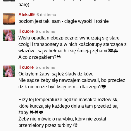
parę)
Aleks99
6 dni temu
poziom jest taki sam - ciągle wysoki i rośnie
il cuore
6 dni temu
Wisła opadła niebezpieczne; wynurzają się stare
czołgi i transportery a w nich kościotrupy sterczące z
włazów i są w hełmach i się śmieją zębami 🚒🚑
A co z rzepakiem?🐸
il cuore
5 dni temu
Odkryłem żaby! są też ślady dzików.
Nie sądzę żeby się nawzajem całowali, bo przecież
dzik nie może być księciem – dlaczego?🐸
Przy tej temperaturze będzie masakra rozlewisk,
które kurczą się każdego dnia a tam przecież są
żaby!🐸🐸🐸
Żeby nie mówić o narybku, który nie został
przemielony przez turbiny 🫣