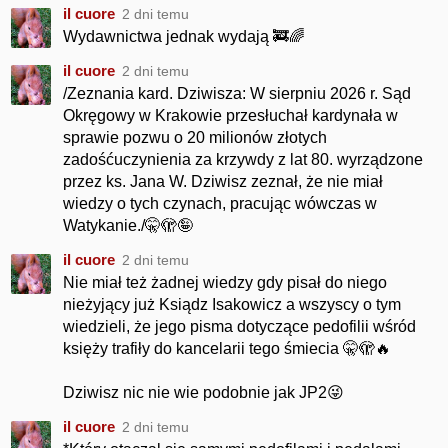
il cuore
2 dni temu
Wydawnictwa jednak wydają 🚒🌈
il cuore
2 dni temu
/Zeznania kard. Dziwisza: W sierpniu 2026 r. Sąd
Okręgowy w Krakowie przesłuchał kardynała w
sprawie pozwu o 20 milionów złotych
zadośćuczynienia za krzywdy z lat 80. wyrządzone
przez ks. Jana W. Dziwisz zeznał, że nie miał
wiedzy o tych czynach, pracując wówczas w
Watykanie./🤫🫣🤪
il cuore
2 dni temu
Nie miał też żadnej wiedzy gdy pisał do niego
nieżyjący już Ksiądz Isakowicz a wszyscy o tym
wiedzieli, że jego pisma dotyczące pedofilii wśród
księży trafiły do kancelarii tego śmiecia 🤫🫣🔥
Dziwisz nic nie wie podobnie jak JP2😜
il cuore
2 dni temu