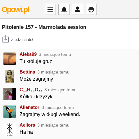
Opowi.pl
Pitolenie 157 - Marmolada session
Zjedź na dół
Aleks99
3 miesiące temu
Tu króluje gruz
Bettina
3 miesiące temu
Może zagrajmy
C₁₂H₂₂O₁₁
3 miesiące temu
Kółko i krzyżyk
Alienator
3 miesiące temu
Zagrajmy w długi weekend.
Aeliora
3 miesiące temu
Ha ha