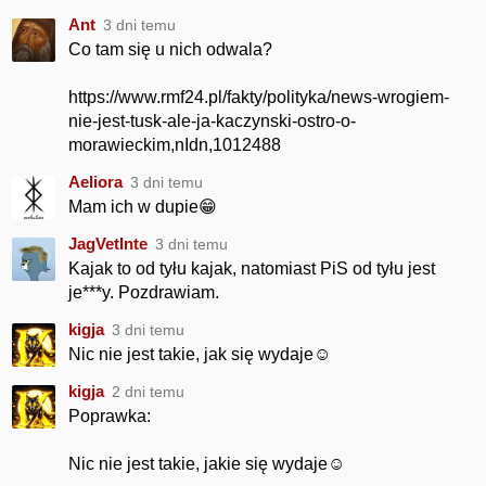
Ant
3 dni temu
Co tam się u nich odwala?
https://www.rmf24.pl/fakty/polityka/news-wrogiem-
nie-jest-tusk-ale-ja-kaczynski-ostro-o-
morawieckim,nIdn,1012488
Aeliora
3 dni temu
Mam ich w dupie😁
JagVetInte
3 dni temu
Kajak to od tyłu kajak, natomiast PiS od tyłu jest
je***y. Pozdrawiam.
kigja
3 dni temu
Nic nie jest takie, jak się wydaje☺️
kigja
2 dni temu
Poprawka:
Nic nie jest takie, jakie się wydaje☺️