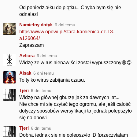
Od poniedziałku do piątku... Chyba bym się nie
odnalazł
Namietny dotyk
6 dni temu
https://www.opowi.pl/stara-kamienica-cz-13-
a126064/
Zapraszam
Aeliora
6 dni temu
Widzę ze wirus nienawiści został wypuszczony😅😜
Aisak
6 dni temu
To tylko wirus zabijania czasu.
Tjeri
6 dni temu
Widzę na głównej gburzę jak za dawnych lat...
Nie chce mi się czytać tego ogromu, ale jeśli całość
dotyczy sposobów wersyfikacji to jednak polepszyło
się na opowi...
Tjeri
6 dni temu
Dobra, jednak się nie polepszyło :D (przeczytałam