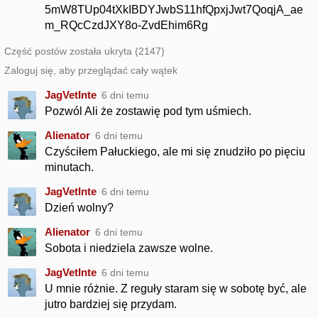
5mW8TUp04tXkIBDYJwbS11hfQpxjJwt7QoqjA_ae
m_RQcCzdJXY8o-ZvdEhim6Rg
Część postów została ukryta (2147)
Zaloguj się, aby przeglądać cały wątek
JagVetInte
6 dni temu
Pozwól Ali że zostawię pod tym uśmiech.
Alienator
6 dni temu
Czyściłem Pałuckiego, ale mi się znudziło po pięciu
minutach.
JagVetInte
6 dni temu
Dzień wolny?
Alienator
6 dni temu
Sobota i niedziela zawsze wolne.
JagVetInte
6 dni temu
U mnie różnie. Z reguły staram się w sobotę być, ale
jutro bardziej się przydam.