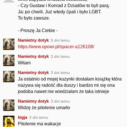
- Czy Gustaw i Konrad z Dziadów to byli parą.
Ja: po chwili. Już wtedy ćpali i było LGBT.
To było zawsze.
- Proszę Ja Ciebie -
Namietny dotyk
5 dni temu
https://www.opowi.pl/spacer-a126108/
Namietny dotyk
3 dni temu
Witam
Namietny dotyk
3 dni temu
Ja ostatnio od mojej kuzynki dostałam książkę która
nazywa się radość dla duszy i bardzo mi się ona
podoba nawet nie wiedziałam że taka istnieje
Namietny dotyk
3 dni temu
Widzę że pitolenie umarło
kigja
3 dni temu
Pitolenie ma wakacje