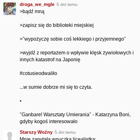
droga_we_mgle
5 dni temu
>bądź mną
>zapisz się do biblioteki miejskiej
>"wypożyczę sobie coś lekkiego i przyjemnego"
>wyjdź z reportażem o wpływie klęsk żywiołowych i
innych katastrof na Japonię
#cotusieodwaliło
...w sumie dobrze mi się to czyta.
•
"Ganbare! Warsztaty Umierania" - Katarzyna Boni,
gdyby kogoś interesowało
Starszy Woźny
5 dni temu
Mnie zapytała wnuczka licealistka;