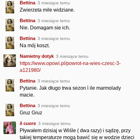
Bettina
3 miesiące temu
Zwierzẹta mile widziane.
Bettina
3 miesiące temu
Nie. Domagam siẹ ich.
Bettina
3 miesiące temu
Na mój koszt.
Namietny dotyk
3 miesiące temu
https://www.opowi.pl/powrot-na-wies-czesc-3-
a121980/
Bettina
3 miesiące temu
Pytanie. Jak długo trwa sezon ì ile marmolady
macie.
Bettina
3 miesiące temu
Gruz Gruz
il cuore
3 miesiące temu
Pływałem dzisiaj w Wiśle ( dwa razy) i sądzę, przy
takiej temperaturze mogą bawić się w wodzie dzieci