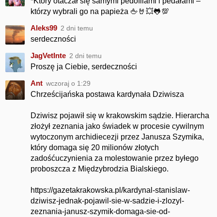
*Który otaczał się samymi pedofilami i pedałami –
którzy wybrali go na papieża 🖕🤘💥🐸💯
Aleks99
2 dni temu
serdeczności
JagVetInte
2 dni temu
Proszę ja Ciebie, serdeczności
Ant
wczoraj o 1:29
Chrześcijańska postawa kardynała Dziwisza
Dziwisz pojawił się w krakowskim sądzie. Hierarcha
złożył zeznania jako świadek w procesie cywilnym
wytoczonym archidiecezji przez Janusza Szymika,
który domaga się 20 milionów złotych
zadośćuczynienia za molestowanie przez byłego
proboszcza z Międzybrodzia Bialskiego.
https://gazetakrakowska.pl/kardynal-stanislaw-
dziwisz-jednak-pojawil-sie-w-sadzie-i-zlozyl-
zeznania-janusz-szymik-domaga-sie-od-