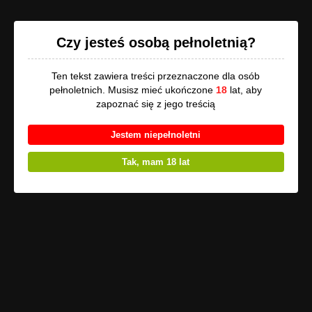
Opowi.pl
Czy jesteś osobą pełnoletnią?
Ten tekst zawiera treści przeznaczone dla osób
Pokaż listę
pełnoletnich. Musisz mieć ukończone
18
lat, aby
zapoznać się z jego treścią
Uwaga
, utwór może zawierać treści przeznaczone tylko dla osób
Jestem niepełnoletni
pełnoletnich!
Tak, mam 18 lat
Lekcja pokory – 1.
Niezawodny instynkt
Wziął ostatni, głęboki oddech, a wraz z nim powróciło to
dziwne, znajome uczucie. Jakby rześkie, letnie powietrze