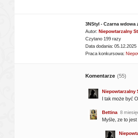
3NStyl - Czarna wdowa z 
Autor:
Niepowtarzalny St
Czytano 199 razy
Data dodania: 05.12.2025
Praca konkursowa:
Niepo
Komentarze
(55)
Niepowtarzalny 
I tak może być O
Bettina
8 miesię
Myślẹ, ze to jes
Niepowta