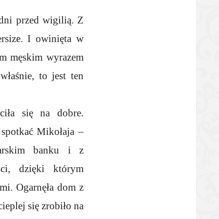
dni przed wigilią. Z
size. I owinięta w
 tym męskim wyrazem
łaśnie, to jest ten
ciła się na dobre.
 spotkać Mikołaja –
arskim banku i z
ci, dzięki którym
ami. Ogarnęła dom z
ieplej się zrobiło na