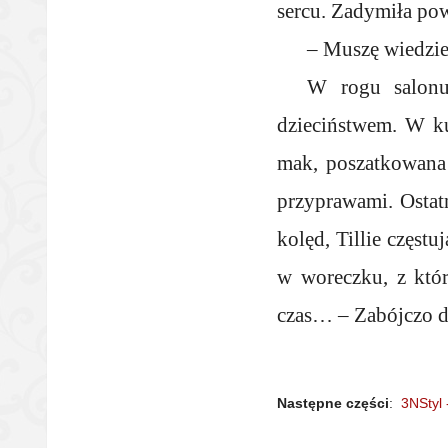
sercu. Zadymiła po
– Muszę wiedzie
W rogu salonu,
dzieciństwem. W ku
mak, poszatkowana 
przyprawami. Ostatn
kolęd, Tillie częst
w woreczku, z któ
czas… – Zabójczo do
Następne części
:
3NStyl 