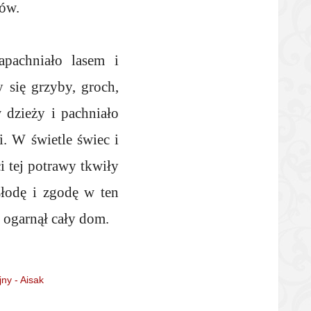
nów.
apachniało lasem i
 się grzyby, groch,
 dzieży i pachniało
i. W świetle świec i
i tej potrawy tkwiły
łodę i zgodę w ten
 ogarnął cały dom.
ny - Aisak