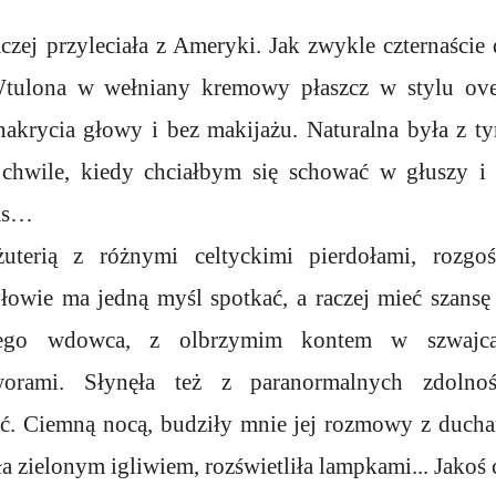
aczej przyleciała z Ameryki. Jak zwykle czternaście 
ulona w wełniany kremowy płaszcz w stylu over
nakrycia głowy i bez makijażu. Naturalna była z
 chwile, kiedy chciałbym się schować w głuszy i w
zas…
uterią z różnymi celtyckimi pierdołami, rozgoś
łowie ma jedną myśl spotkać, a raczej mieć szansę
iałego wdowca, z olbrzymim kontem w szwajc
orami. Słynęła też z paranormalnych zdolnoś
ć. Ciemną nocą, budziły mnie jej rozmowy z duch
ła zielonym igliwiem, rozświetliła lampkami... Jakoś c