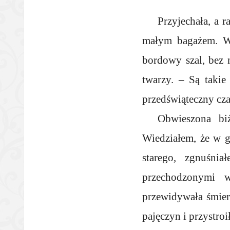
Przyjechała, a r
małym bagażem. Wt
bordowy szal, bez 
twarzy. – Są takie
przedświąteczny c
Obwieszona biż
Wiedziałem, że w g
starego, zgnuśn
przechodzonymi w
przewidywała śmier
pajęczyn i przystroi