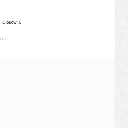
Głosów:
6
enić