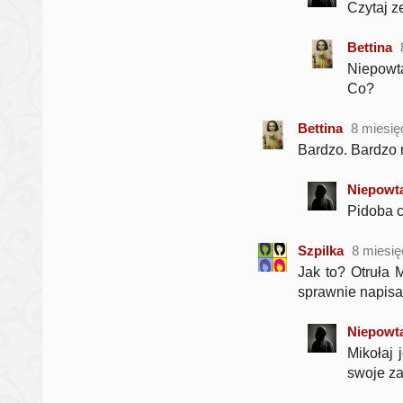
Czytaj z
Bettina
Niepowta
Co?
Bettina
8 miesię
Bardzo. Bardzo 
Niepowta
Pidoba ci
Szpilka
8 miesi
Jak to? Otruła 
sprawnie napisan
Niepowta
Mikołaj 
swoje za