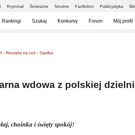
i
Kryminał
Śmieszne
Smutne
Fanfiction
Publicystyka
Bi
Rankingi
Szukaj
Konkursy
Forum
Mój profil
l - Recepta na coś - Szpilka
zarna wdowa z polskiej dzieln
łaj, choinka i święty spokój!