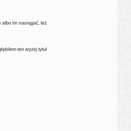
 albo im naurągać, też
głębiłem ten wyżej tytuł