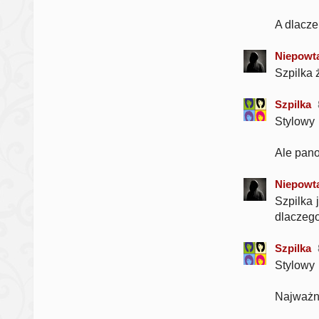
A dlacze
Niepowta
Szpilka 
Szpilka
Stylowy
Ale panow
Niepowta
Szpilka 
dlaczeg
Szpilka
Stylowy
Najważni