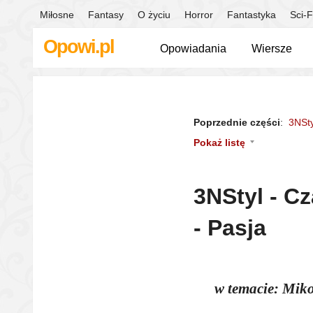
Miłosne
Fantasy
O życiu
Horror
Fantastyka
Sci-F
Opowi.pl
Opowiadania
Wiersze
Poprzednie części
:
3NSty
Pokaż listę
3NStyl - C
- Pasja
w temacie: Miko