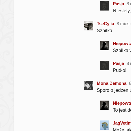
Pasja
8 
Niestety,
TseCylia
8 mies
Szpilka
Niepowta
Szpilka 
Pasja
8 
Pudło!
Mona Demona
Sporo o jedzeniu
Niepowta
To jest d
JagVetIn
Może tak 