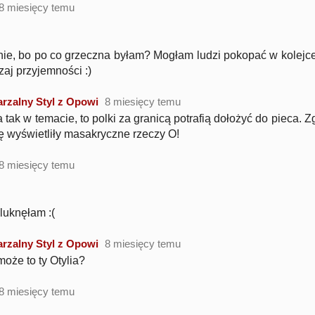
8 miesięcy temu
ie, bo po co grzeczna byłam? Mogłam ludzi pokopać w kolejce
zaj przyjemności :)
rzalny Styl z Opowi
8 miesięcy temu
a tak w temacie, to polki za granicą potrafią dołożyć do pieca. Z
ię wyświetliły masakryczne rzeczy O!
8 miesięcy temu
 luknęłam :(
rzalny Styl z Opowi
8 miesięcy temu
może to ty Otylia?
8 miesięcy temu