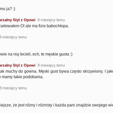
mu ja? :)
rzalny Styl z Opowi
8 miesięcy temu
żartowałem O! ale ma fizis babochłopa.
8 miesięcy temu
ie na nią lecieli, ech, te męskie gusta :)
rzalny Styl z Opowi
8 miesięcy temu
jak muchy do gowna. Męski gust bywa często skrzywiony. I j
o mamy takie podobania.
8 miesięcy temu
ejsze, że jest różny i różnisty i każda pani znajdzie swojego wie