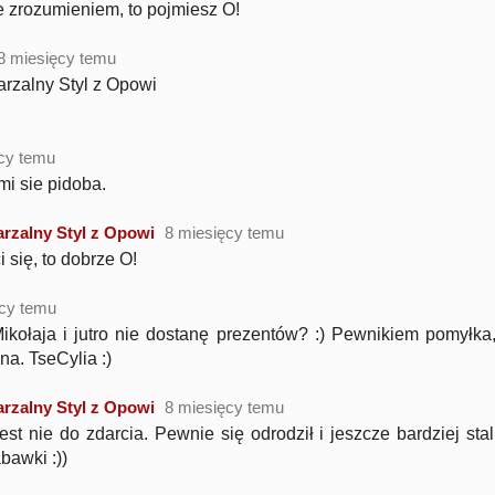
e zrozumieniem, to pojmiesz O!
8 miesięcy temu
rzalny Styl z Opowi
cy temu
mi sie pidoba.
rzalny Styl z Opowi
8 miesięcy temu
 się, to dobrze O!
ęcy temu
Mikołaja i jutro nie dostanę prezentów? :) Pewnikiem pomyłka,
a. TseCylia :)
rzalny Styl z Opowi
8 miesięcy temu
jest nie do zdarcia. Pewnie się odrodził i jeszcze bardziej sta
bawki :))