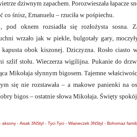
wietrze dziwnym zapachem. Porozwieszała łapacze s
ć co śnisz, Emanuelu – rzuciła w pośpiechu.
 pod oknem rozsiadła się rozłożysta sosna. Z
chni wrzało jak w piekle, bulgotały gary, moczyły
kapusta obok kiszonej. Dziczyzna. Rosło ciasto w
i szlif stołu. Wieczerza wigilijna. Pukanie do drzw
ująca Mikołaja słynnym bigosem. Tajemne właściwośc
rym się nie rozstawała – a makowe panienki na os
bry bigos – ostatnie słowa Mikołaja. Święty spokój
- aksony - Aisak
3NStyl - Tyci Tyci - Wianeczek
3NStyl - Bohomaz familij