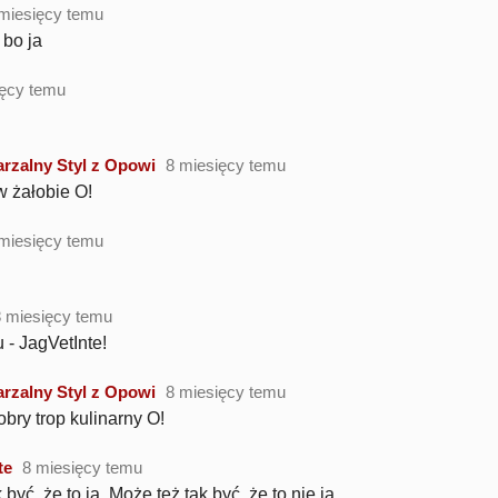
miesięcy temu
 bo ja
ięcy temu
rzalny Styl z Opowi
8 miesięcy temu
w żałobie O!
miesięcy temu
8 miesięcy temu
 - JagVetInte!
rzalny Styl z Opowi
8 miesięcy temu
obry trop kulinarny O!
te
8 miesięcy temu
być, że to ja. Może też tak być, że to nie ja .