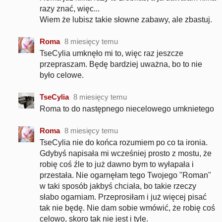
razy znać, więc...
Wiem że lubisz takie słowne zabawy, ale zbastuj.
Roma
8 miesięcy temu
TseCylia umknęło mi to, więc raz jeszcze
przepraszam. Będę bardziej uważna, bo to nie
było celowe.
TseCylia
8 miesięcy temu
Roma to do następnego niecelowego umknietego
Roma
8 miesięcy temu
TseCylia nie do końca rozumiem po co ta ironia.
Gdybyś napisała mi wcześniej prosto z mostu, że
robię coś źle to już dawno bym to wyłapała i
przestała. Nie ogarnęłam tego Twojego "Roman"
w taki sposób jakbyś chciała, bo takie rzeczy
słabo ogarniam. Przeprosiłam i już więcej pisać
tak nie będę. Nie dam sobie wmówić, że robię coś
celowo, skoro tak nie jest i tyle.