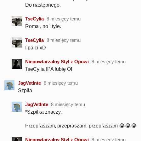
Do następnego.
TseCylia
8 miesięcy temu
Roma , no i tyle.
TseCylia
8 miesięcy temu
I pa ci xD
Niepowtarzalny Styl z Opowi
8 miesięcy temu
TseCylia IPA lubię O!
JagVetInte
8 miesięcy temu
Szpila
JagVetInte
8 miesięcy temu
*Szpilka znaczy.
Przepraszam, przepraszam, przepraszam 😭😭😭
Niepowtarzalny Styl z Opowi
8 miesięcy temu