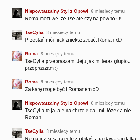
Niepowtarzalny Styl z Opowi
8 miesięcy temu
Roma możliwe, że Tse ale czy na pewno O!
TseCylia
8 miesięcy temu
Przestań mój nick zniekształcać, Roman xD
Roma
8 miesięcy temu
TseCylia przepraszam. Jeju jak mi teraz głupio..
przepraszam :)
Roma
8 miesięcy temu
Za karę mogę być i Romanem xD
Niepowtarzalny Styl z Opowi
8 miesięcy temu
TseCylia to ja, ale na chrzcie dali mi Józek a nie
Roman
TseCylia
8 miesięcy temu
Roma już kilka razy to zrobiłaś, a ja dawałam kilka