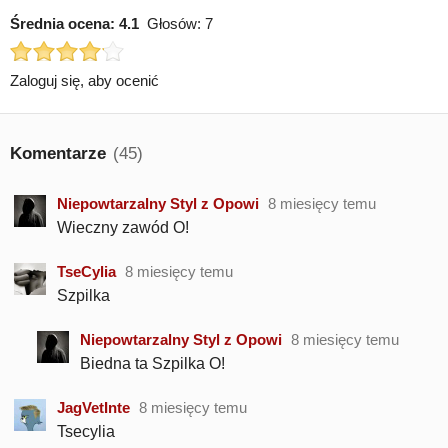
Średnia ocena:
4.1
Głosów:
7
Zaloguj się, aby ocenić
Komentarze
(45)
Niepowtarzalny Styl z Opowi
8 miesięcy temu
Wieczny zawód O!
TseCylia
8 miesięcy temu
Szpilka
Niepowtarzalny Styl z Opowi
8 miesięcy temu
Biedna ta Szpilka O!
JagVetInte
8 miesięcy temu
Tsecylia