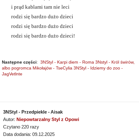
i prąd kablami tam nie leci
rodzi się bardzo dużo dzieci
rodzi się bardzo dużo dzieci
rodzi się bardzo dużo dzieci!
Następne części
:
3NStyl - Karpi diem - Roma
3Nstyl - Król świrów,
albo pogromca Mikołajów - TseCylia
3NStyl - Idziemy do zoo -
JagVetlnte
3NStyl - Przedpiekle - Aisak
Autor:
Niepowtarzalny Styl z Opowi
Czytano 220 razy
Data dodania: 09.12.2025