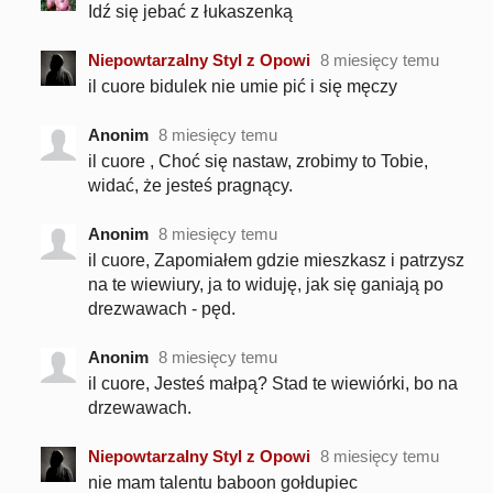
Idź się jebać z łukaszenką
Niepowtarzalny Styl z Opowi
8 miesięcy temu
il cuore bidulek nie umie pić i się męczy
Anonim
8 miesięcy temu
il cuore , Choć się nastaw, zrobimy to Tobie,
widać, że jesteś pragnący.
Anonim
8 miesięcy temu
il cuore, Zapomiałem gdzie mieszkasz i patrzysz
na te wiewiury, ja to widuję, jak się ganiają po
drezwawach - pęd.
Anonim
8 miesięcy temu
il cuore, Jesteś małpą? Stad te wiewiórki, bo na
drzewawach.
Niepowtarzalny Styl z Opowi
8 miesięcy temu
nie mam talentu baboon gołdupiec