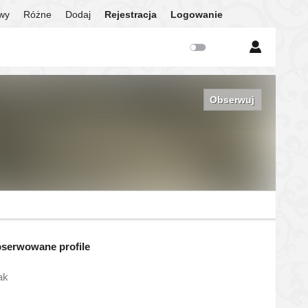
twy
Różne
Dodaj
Rejestracja
Logowanie
Obserwuj
serwowane profile
ak