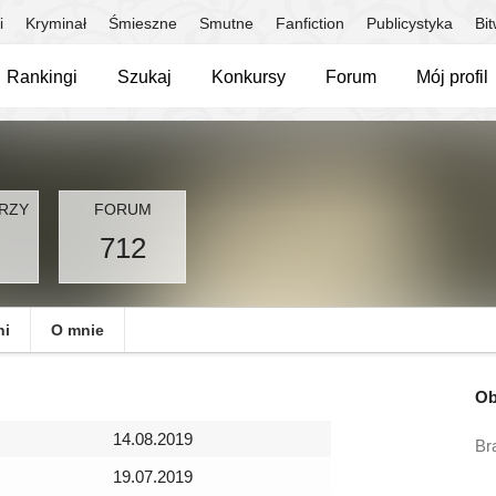
i
Kryminał
Śmieszne
Smutne
Fanfiction
Publicystyka
Bi
Rankingi
Szukaj
Konkursy
Forum
Mój profil
RZY
FORUM
712
ni
O mnie
Ob
14.08.2019
Br
19.07.2019