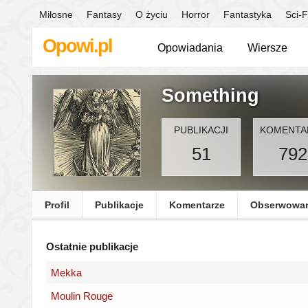
Miłosne
Fantasy
O życiu
Horror
Fantastyka
Sci-F
Opowi.pl
Opowiadania
Wiersze
Something
PUBLIKACJI
KOMENTA
51
792
Profil
Publikacje
Komentarze
Obserwowa
Ostatnie publikacje
Mekka
Moulin Rouge