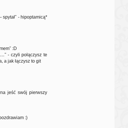
 spytał" - hipoptamicą*
domem" :D
…" - czyli połączysz te
 a jak łączysz to git
na jeść swój pierwszy
 pozdrawiam :)