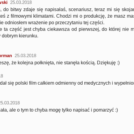
wski
25.03.2018
 do bitwy zdaje się napisałaś, scenariusz, teraz mi się skojar
teś z filmowymi klimatami. Chodzi mi o produkcję, że masz mas
ie odniosłem wrażenie po przeczytaniu tej części.
e ta część jest chyba ciekawsza od pierwszej, do której nie m
w dobrym kierunku.
orman
25.03.2018
eszę, że kolejna połknięta, nie stanęła kością. Dziękuję :)
18
ał się polski film całkiem odmienny od medycznych i wypełnion
25.03.2018
ła, ale o tym to chyba mogę tylko napisać i pomarzyć :)