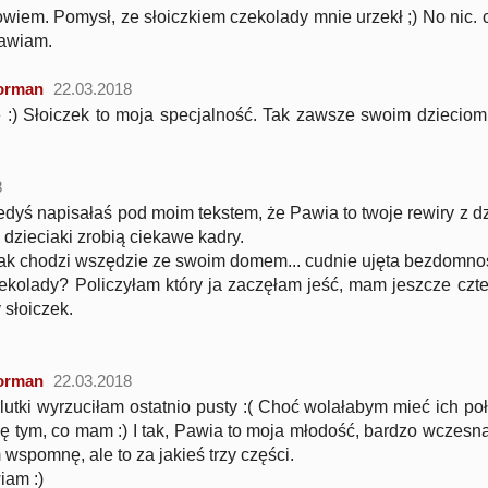
wiem. Pomysł, ze słoiczkiem czekolady mnie urzekł ;) No nic. 
tawiam.
orman
22.03.2018
 :) Słoiczek to moja specjalność. Tak zawsze swoim dzieciom
8
dyś napisałaś pod moim tekstem, że Pawia to twoje rewiry z dz
e dzieciaki zrobią ciekawe kadry.
mak chodzi wszędzie ze swoim domem... cudnie ujęta bezdomno
czekolady? Policzyłam który ja zaczęłam jeść, mam jeszcze czt
 słoiczek.
orman
22.03.2018
lutki wyrzuciłam ostatnio pusty :( Choć wolałabym mieć ich poł
ię tym, co mam :) I tak, Pawia to moja młodość, bardzo wczesna
m wspomnę, ale to za jakieś trzy części.
iam :)