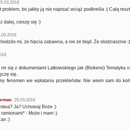
25.03.2018
est problem, bo jakby ją nie napisać wciąż podkreśla :( Całą res
z dalej, cieszę się :)
.03.2018
chodzilo mi, że hipcia zabawna, a nie że błąd. Że slodziasznie ;)
018
y mi się z dokumentami Latkowskiego jak (Blokersi) Tematyka n
męczę się.
wny fenomen we wpłataniu przekleństw. Nie wiem sam do koń
orman
25.03.2018
ństwa? Ja? Uchowaj Boże :)
ramionami* - Może i mam :)
an :)