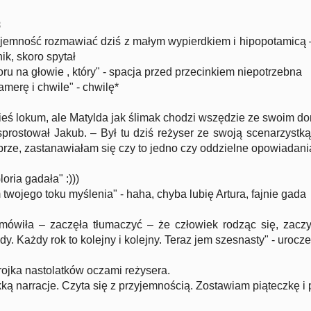
8
zyjemność rozmawiać dziś z małym wypierdkiem i hipopotamicą –
ik, skoro spytał
ru na głowie , który" - spacja przed przecinkiem niepotrzebna
amerę i chwile" - chwilę*
akieś lokum, ale Matylda jak ślimak chodzi wszędzie ze swoim 
sprostował Jakub. – Był tu dziś reżyser ze swoją scenarzystką
obrze, zastanawiałam się czy to jedno czy oddzielne opowiadania,
oria gadała" :)))
twojego toku myślenia" - haha, chyba lubię Artura, fajnie gada
ówiła – zaczęła tłumaczyć – że człowiek rodząc się, zaczy
dy. Każdy rok to kolejny i kolejny. Teraz jem szesnasty" - urocze
rojka nastolatków oczami reżysera.
ką narracje. Czyta się z przyjemnością. Zostawiam piąteczkę i