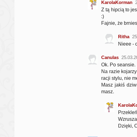
KarolaKorman
Z tą hipcią to j
:)
Fajnie, że brnies
Ritha
25
Nieee - 
Canulas
25.03.2
Ok. Po seansie.
Na razie kojarz
racji stylu, nie 
Masz jakiś dzi
masz.
KarolaK
Przekle
Wzrusza 
Dzięki, C