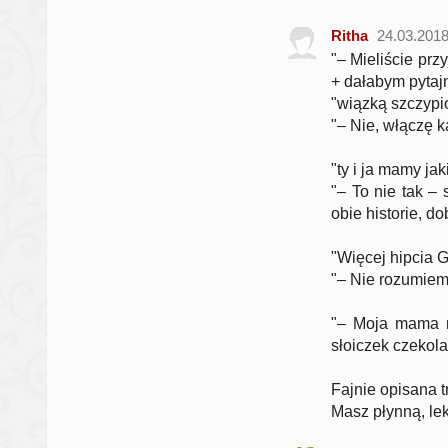
Ritha
24.03.201
"– Mieliście pr
+ dałabym pytajn
"wiązką szczypio
"– Nie, włączę k
"ty i ja mamy j
"– To nie tak – 
obie historie, d
"Więcej hipcia Gl
"– Nie rozumiem 
"– Moja mama m
słoiczek czekola
Fajnie opisana t
Masz płynną, lek