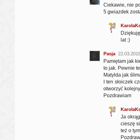
Ciekawie, nie po
5 gwiazdek zos
KarolaK
Dziękuję
lat :)
Pasja
22.03.201
Pamiętam jak kie
to jak. Pewnie t
Matylda jak śli
I ten słoiczek 
otworzyć kolejny
Pozdrawiam
KarolaK
Ja okrąg
cieszę s
też o ty
Pozdraw