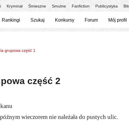
i
Kryminał
Śmieszne
Smutne
Fanfiction
Publicystyka
Bi
Rankingi
Szukaj
Konkursy
Forum
Mój profil
ia grupowa część 1
upowa część 2
akanu
późnym wieczorem nie należała do pustych ulic.