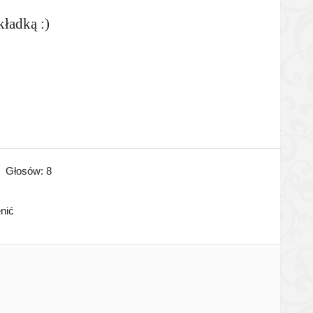
kładką :)
Głosów:
8
enić