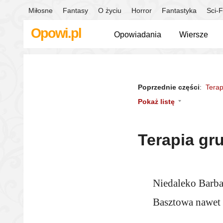
Miłosne
Fantasy
O życiu
Horror
Fantastyka
Sci-F
Opowi.pl
Opowiadania
Wiersze
Poprzednie części
:
Terap
Pokaż listę
Terapia gr
Niedaleko Barb
Basztowa nawet 