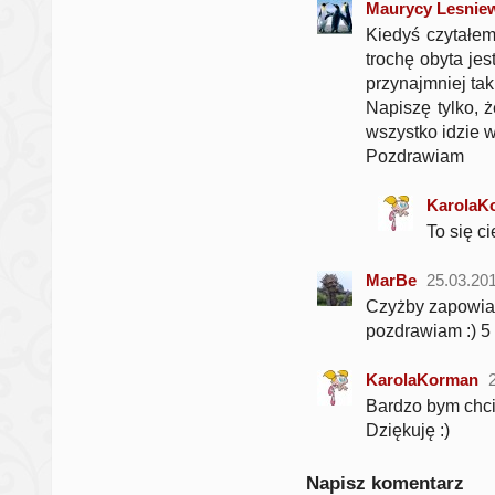
Maurycy Lesnie
Kiedyś czytałem,
trochę obyta jes
przynajmniej tak
Napiszę tylko, ż
wszystko idzie 
Pozdrawiam
KarolaK
To się ci
MarBe
25.03.20
Czyżby zapowiad
pozdrawiam :) 5
KarolaKorman
Bardzo bym chcia
Dziękuję :)
Napisz komentarz