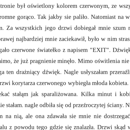
stronie był oświetlony kolorem czerwonym, ze wsz
omne gorąco. Tak jakby sie paliło. Natomiast na w
m. Za wszystkich jego drzwi dobiegał mnie szum m
prawej najbardziej mnie zaciekawił, było w nim stra
gało czerwone światełko z napisem "EXIT". Dźwię
mo, że już pragnienie minęło. Mimo oświtlenia nie
ga ten drażniący dźwięk. Nagle usłyszałam przeraź
drzwi korytarza czerwonego wybiegła młoda kobieta.
iekać stałąm jak sparaliżowana. Kilka minut i kob
e stałam. nagle odbiła się od przeźroczytej ściany. N
m na nią, ale ona zdawała sie mnie nie dostrzega
lu z powodu tego gdzie się znalazła. Drzwi skąd w