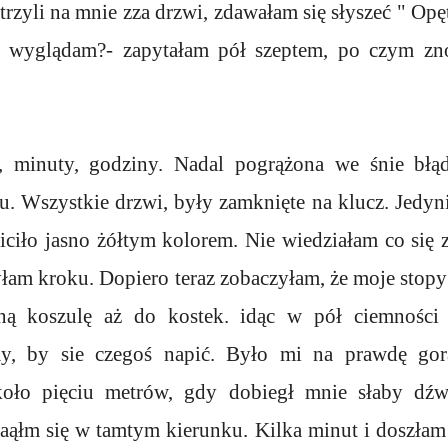
atrzyli na mnie zza drzwi, zdawałam się słyszeć " Opę
źle wyglądam?- zapytałam pół szeptem, po czym zn
, minuty, godziny. Nadal pogrążona we śnie bł
u. Wszystkie drzwi, były zamknięte na klucz. Jedyn
ciło jasno żółtym kolorem. Nie wiedziałam co się 
łam kroku. Dopiero teraz zobaczyłam, że moje stopy
alną koszulę aż do kostek. idąc w pół ciemności 
y, by sie czegoś napić. Było mi na prawdę gor
oło pięciu metrów, gdy dobiegł mnie słaby dźw
aąłm się w tamtym kierunku. Kilka minut i doszłam