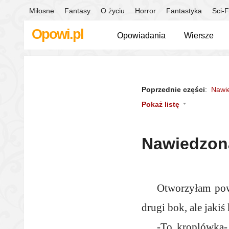
Miłosne
Fantasy
O życiu
Horror
Fantastyka
Sci-F
Opowi.pl
Opowiadania
Wiersze
Poprzednie części
:
Nawi
Pokaż listę
Nawiedzon
Otworzyłam powo
drugi bok, ale jakiś
-To kroplówka- 