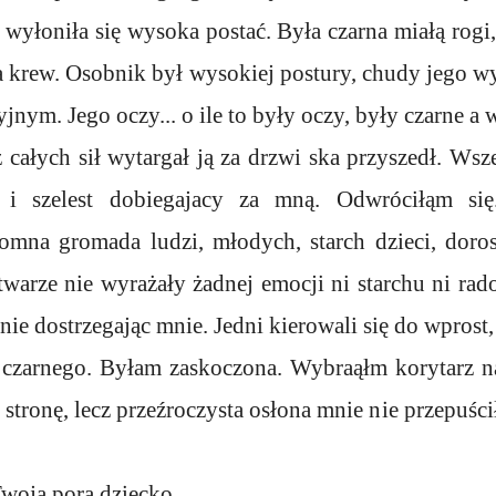
 wyłoniła się wysoka postać. Była czarna miałą rogi, 
a krew. Osobnik był wysokiej postury, chudy jego w
jnym. Jego oczy... o ile to były oczy, były czarne a 
z całych sił wytargał ją za drzwi ska przyszedł. Wsze
 i szelest dobiegajacy za mną. Odwróciłąm si
romna gromada ludzi, młodych, starch dzieci, doro
 twarze nie wyrażały żadnej emocji ni starchu ni rado
nie dostrzegając mnie. Jedni kierowali się do wprost
 czarnego. Byłam zaskoczona. Wybraąłm korytarz na
 stronę, lecz przeźroczysta osłona mnie nie przepuści
Twoja pora dziecko...