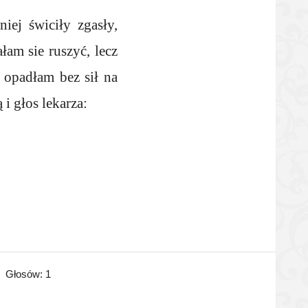
iej świciły zgasły,
łam sie ruszyć, lecz
 opadłam bez sił na
i głos lekarza:
Głosów:
1