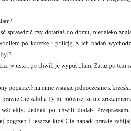
azłam?
iść sprawdzić czy dotarłaś do domu, niedaleko znal
oniłem po karetkę i policję, z ich badań wychodzi
 był?
za w usta i po chwili je wypuściłam. Zaraz po tem r
.
y popatrzył na mnie wstając jednocześnie z krzesła.
 prawie Cię zabił a Ty mi mówisz, że nie zrozumiem
ł wściekły. Jednak po chwili dodał- Przepraszam.
 jej pogrzeb i jeszcze ktoś Cię napadł prawie zabijaj