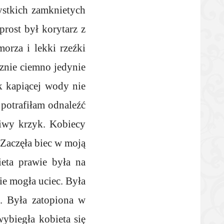
ystkich zamknietych
prost był korytarz z
orza i lekki rzeźki
sznie ciemno jedynie
k kapiącej wody nie
 potrafiłam odnaleźć
liwy krzyk. Kobiecy
 Zaczęła biec w moją
ieta prawie była na
ie mogła uciec. Była
ć. Była zatopiona w
ybiegła kobieta się