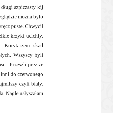
długi szpiczasty kij
yglądzie można było
wręcz puste. Chwycił
lkie krzyki ucichły.
ę. Korytarzem skad
słych. Wszyscy byli
ści. Przeszli prez ze
, inni do czerwonego
jmilszy czyli biały.
ła. Nagle usłyszałam