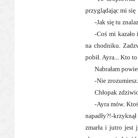
przyglądając mi się
-Jak się tu znal
-Coś mi kazało 
na chodniku. Zadzw
pobił. Ayra... Kto to
Nabrałam powietr
-Nie zrozumiesz
Chłopak zdziwion
-Ayra mów. Ktoś
napadły?!-krzykną
zmarła i jutro jest