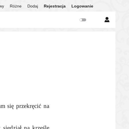
twy
Różne
Dodaj
Rejestracja
Logowanie
m się przekręcić na
siedział na krześle