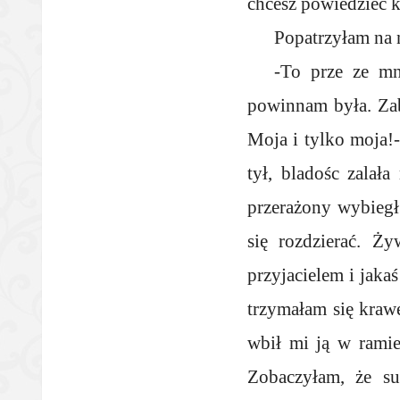
chcesz powiedzieć k
Popatrzyłam na 
-To prze ze mn
powinnam była. Zab
Moja i tylko moja!
tył, bladośc zalał
przerażony wybiegł 
się rozdzierać. Ż
przyjacielem i jaka
trzymałam się krawę
wbił mi ją w ramie.
Zobaczyłam, że su