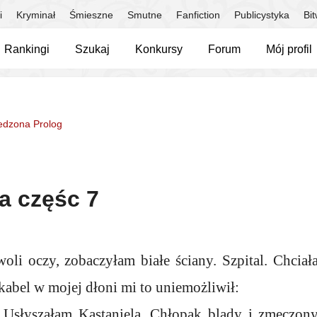
i
Kryminał
Śmieszne
Smutne
Fanfiction
Publicystyka
Bi
Rankingi
Szukaj
Konkursy
Forum
Mój profil
edzona Prolog
a częśc 7
li oczy, zobaczyłam białe ściany. Szpital. Chciała
 kabel w mojej dłoni mi to uniemożliwił:
Usłyszałam Kastaniela. Chłopak blady i zmęczony 