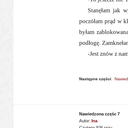
Stanęłam jak wy
poczółam prąd w kla
byłam zablokowana.
podłogę. Zamknełam 
-Jest znów z nami
Następne części
:
Nawied
Nawiedzona częśc 7
Autor:
Ina
Czytano 926 razy