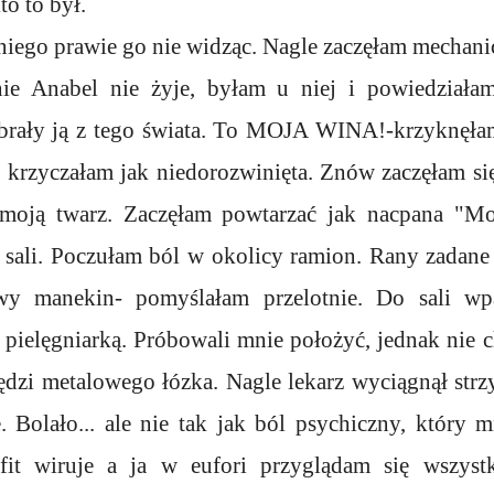
to to był.
niego prawie go nie widząc. Nagle zaczęłam mechani
ie Anabel nie żyje, byłam u niej i powiedziałam
rały ją z tego świata. To MOJA WINA!-krzyknęłam
- krzyczałam jak niedorozwinięta. Znów zaczęłam si
a moją twarz. Zaczęłam powtarzać jak nacpana "Mo
sali. Poczułam ból w okolicy ramion. Rany zadane 
ywy manekin- pomyślałam przelotnie. Do sali w
ś pielęgniarką. Próbowali mnie położyć, jednak nie ch
dzi metalowego łózka. Nagle lekarz wyciągnął strzy
 Bolało... ale nie tak jak ból psychiczny, który 
fit wiruje a ja w eufori przyglądam się wszyst