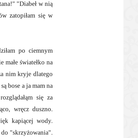
tana!" "Diabeł w nią
ów zatopiłam się w
ądziłam po ciemnym
ie małe światełko na
za nim kryje dlatego
 są bose a ja mam na
rozglądałąm się za
ąco, wręcz duszno.
ięk kapiącej wody.
 do "skrzyżowania".