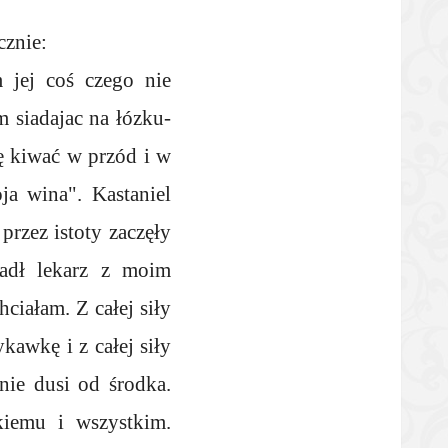
cznie:
 jej coś czego nie
 siadajac na łózku-
ę kiwać w przód i w
ja wina". Kastaniel
przez istoty zaczęły
padł lekarz z moim
ciałam. Z całej siły
kawkę i z całej siły
mnie dusi od środka.
kiemu i wszystkim.