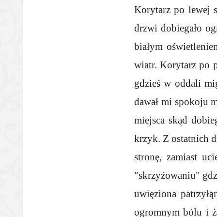
Korytarz po lewej 
drzwi dobiegało ogr
białym oświetlenie
wiatr. Korytarz po 
gdzieś w oddali mi
dawał mi spokoju mi
miejsca skąd dobie
krzyk. Z ostatnich 
stronę, zamiast uc
"skrzyżowaniu" gdzi
uwięziona patrzyłą
ogromnym bólu i ża