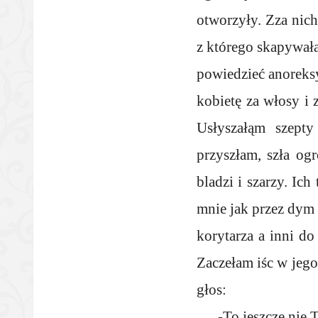
otworzyły. Zza nich
z którego skapywał
powiedzieć anoreksy
kobietę za włosy i 
Usłyszałąm szepty
przyszłam, szła og
bladzi i szarzy. Ich
mnie jak przez dym 
korytarza a inni do
Zaczełam iśc w jego
głos:
-To jeszcze nie 