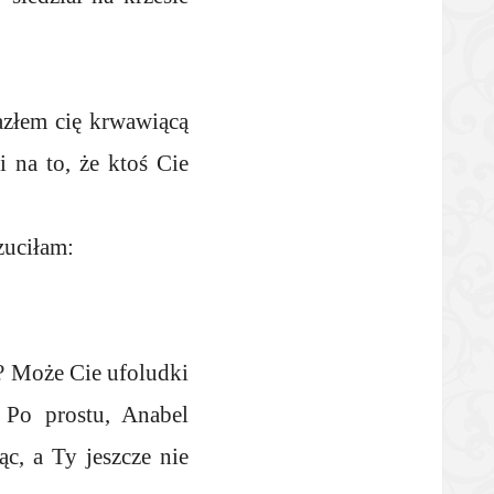
azłem cię krwawiącą
 na to, że ktoś Cie
zuciłam:
? Może Cie ufoludki
 Po prostu, Anabel
ąc, a Ty jeszcze nie