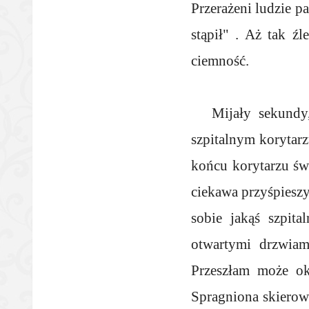
Przerażeni ludzie p
stąpił" . Aż tak 
ciemność.
Mijały sekundy
szpitalnym korytarz
końcu korytarzu świ
ciekawa przyśpieszy
sobie jakąś szpit
otwartymi drzwiam
Przeszłam może ok
Spragniona skierow