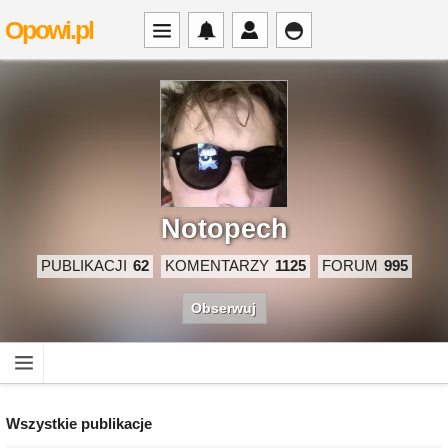
Opowi.pl
Notopech
PUBLIKACJI
62
KOMENTARZY
1125
FORUM
995
Obserwuj
Wszystkie publikacje