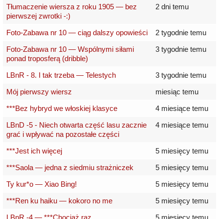
Tłumaczenie wiersza z roku 1905 — bez
2 dni temu
pierwszej zwrotki -:)
Foto-Zabawa nr 10 — ciąg dalszy opowieści
2 tygodnie temu
Foto-Zabawa nr 10 — Wspólnymi siłami
3 tygodnie temu
ponad troposferą (dribble)
LBnR - 8. I tak trzeba — Telestych
3 tygodnie temu
Mój pierwszy wiersz
miesiąc temu
***Bez hybryd we włoskiej klasyce
4 miesiące temu
LBnD -5 - Niech otwarta część lasu zacznie
4 miesiące temu
grać i wpływać na pozostałe części
***Jest ich więcej
5 miesięcy temu
***Saola — jedna z siedmiu strażniczek
5 miesięcy temu
Ty kur*o — Xiao Bing!
5 miesięcy temu
***Ren ku haiku — kokoro no me
5 miesięcy temu
LBnR -4 — ***Chociaż raz
5 miesięcy temu