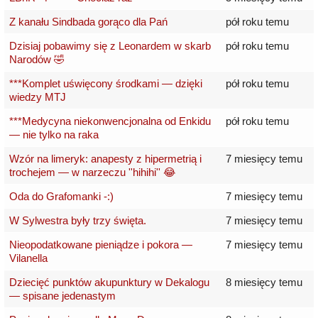
Z kanału Sindbada gorąco dla Pań
pół roku temu
Dzisiaj pobawimy się z Leonardem w skarb
pół roku temu
Narodów 🤣
***Komplet uświęcony środkami — dzięki
pół roku temu
wiedzy MTJ
***Medycyna niekonwencjonalna od Enkidu
pół roku temu
— nie tylko na raka
Wzór na limeryk: anapesty z hipermetrią i
7 miesięcy temu
trochejem — w narzeczu ''hihihi'' 😂
Oda do Grafomanki -:)
7 miesięcy temu
W Sylwestra były trzy święta.
7 miesięcy temu
Nieopodatkowane pieniądze i pokora —
7 miesięcy temu
Vilanella
Dziecięć punktów akupunktury w Dekalogu
8 miesięcy temu
— spisane jedenastym