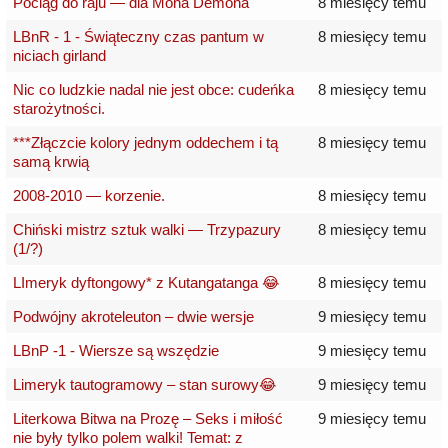
Pociąg do raju — dla Mona Demona
8 miesięcy temu
LBnR - 1 - Świąteczny czas pantum w
8 miesięcy temu
niciach girland
Nic co ludzkie nadal nie jest obce: cudeńka
8 miesięcy temu
starożytności.
***Złączcie kolory jednym oddechem i tą
8 miesięcy temu
samą krwią
2008-2010 — korzenie.
8 miesięcy temu
Chiński mistrz sztuk walki — Trzypazury
8 miesięcy temu
(1/?)
LImeryk dyftongowy* z Kutangatanga 😂
8 miesięcy temu
Podwójny akroteleuton – dwie wersje
9 miesięcy temu
LBnP -1 - Wiersze są wszędzie
9 miesięcy temu
Limeryk tautogramowy – stan surowy😂
9 miesięcy temu
Literkowa Bitwa na Prozę – Seks i miłość
9 miesięcy temu
nie były tylko polem walki! Temat: z