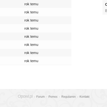
rok temu
O
B
rok temu
rok temu
rok temu
rok temu
rok temu
rok temu
rok temu
Opowi.pl
·
Forum
·
Pomoc
·
Regulamin
·
Kontakt