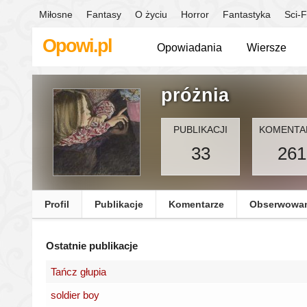
Miłosne
Fantasy
O życiu
Horror
Fantastyka
Sci-F
Opowi.pl
Opowiadania
Wiersze
próżnia
PUBLIKACJI
KOMENTA
33
261
Profil
Publikacje
Komentarze
Obserwowa
Ostatnie publikacje
Tańcz głupia
soldier boy