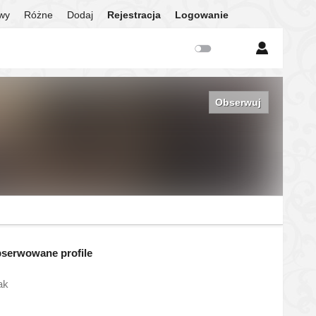
twy
Różne
Dodaj
Rejestracja
Logowanie
Obserwuj
serwowane profile
ak