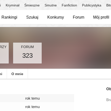
i
Kryminał
Śmieszne
Smutne
Fanfiction
Publicystyka
Bi
Rankingi
Szukaj
Konkursy
Forum
Mój profil
RZY
FORUM
323
ni
O mnie
Ob
rok temu
Br
rok temu