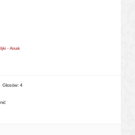
ijki - Aisak
Głosów:
4
enić