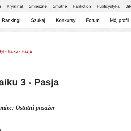
i
Kryminał
Śmieszne
Smutne
Fanfiction
Publicystyka
Bi
Rankingi
Szukaj
Konkursy
Forum
Mój profil
yl - haiku - Pasja
aiku 3 - Pasja
emiec: Ostatni pasażer
n