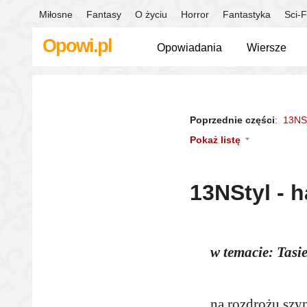
Miłosne
Fantasy
O życiu
Horror
Fantastyka
Sci-F
Opowi.pl
Opowiadania
Wiersze
Poprzednie części
:
13NSt
Pokaż listę
13NStyl - h
w temacie: Tasi
na rozdrożu szy