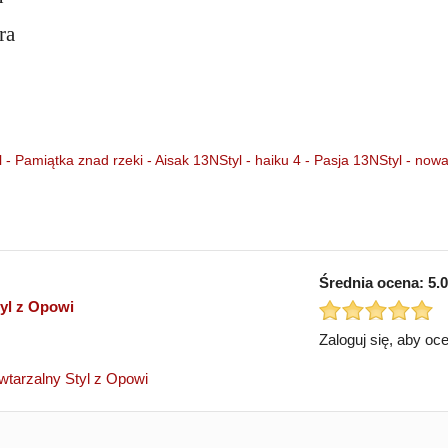
ra
 - Pamiątka znad rzeki - Aisak
13NStyl - haiku 4 - Pasja
13NStyl - nowal
Średnia ocena:
5.0
yl z Opowi
Zaloguj się, aby oc
wtarzalny Styl z Opowi