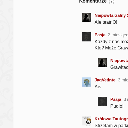
Komentarze
(7)
Niepowtarzalny 
Ale teatr O!
Pasja
3 miesiąc
Każdy z nas moż
Kto? Może Grawi
Niepowta
Grawitac
JagVetInte
3 mi
Ais
Pasja
3 
Pudło!
Królowa Tauto
Strzelam w parki