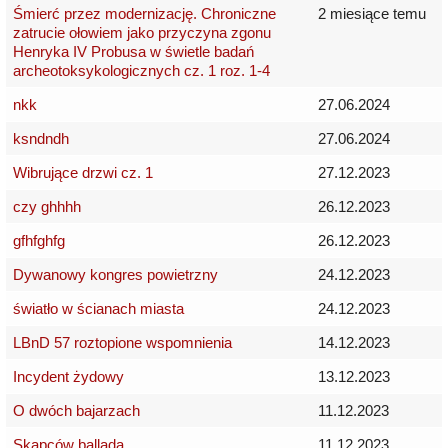
Śmierć przez modernizację. Chroniczne
2 miesiące temu
zatrucie ołowiem jako przyczyna zgonu
Henryka IV Probusa w świetle badań
archeotoksykologicznych cz. 1 roz. 1-4
nkk
27.06.2024
ksndndh
27.06.2024
Wibrujące drzwi cz. 1
27.12.2023
czy ghhhh
26.12.2023
gfhfghfg
26.12.2023
Dywanowy kongres powietrzny
24.12.2023
światło w ścianach miasta
24.12.2023
LBnD 57 roztopione wspomnienia
14.12.2023
Incydent żydowy
13.12.2023
O dwóch bajarzach
11.12.2023
Skąpców ballada
11.12.2023