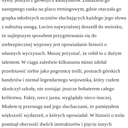
byłby jednym z głównych kandydatów. Znalazłem go
następnego ranka na placu treningowym, gdzie otaczała go
grupka młodszych uczniów słuchających każdego jego słowa
z nabożną uwagą. Lucien najwyraźniej doszedł do wniosku,
że najlepszym sposobem przygotowania się do
niebezpiecznej wyprawy jest opowiadanie historii o
własnych wyczynach. Muszę przyznać, że robił to z dużym
talentem. W ciągu zaledwie kilkunastu minut zdołał
przedstawić siebie jako pogromcę trolli, postrach górskich
bandytów i niemal legendarnego wojownika, który cudem
ukończył szkołę, nie zostając jeszcze bohaterem całego
królestwa. Fakty, rzecz jasna, wyglądały nieco inaczej.
Miałem tę przewagę nad jego słuchaczami, że pamiętałem
większość wydarzeń, o których opowiadał. W historii o trolu
pominął obecność dwóch instruktorów i pięciu innych