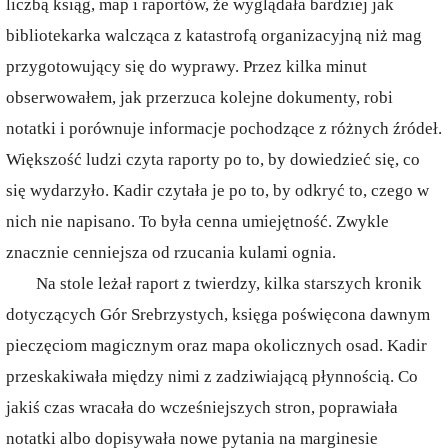
liczbą ksiąg, map i raportów, że wyglądała bardziej jak
bibliotekarka walcząca z katastrofą organizacyjną niż mag
przygotowujący się do wyprawy. Przez kilka minut
obserwowałem, jak przerzuca kolejne dokumenty, robi
notatki i porównuje informacje pochodzące z różnych źródeł.
Większość ludzi czyta raporty po to, by dowiedzieć się, co
się wydarzyło. Kadir czytała je po to, by odkryć to, czego w
nich nie napisano. To była cenna umiejętność. Zwykle
znacznie cenniejsza od rzucania kulami ognia.
Na stole leżał raport z twierdzy, kilka starszych kronik
dotyczących Gór Srebrzystych, księga poświęcona dawnym
pieczęciom magicznym oraz mapa okolicznych osad. Kadir
przeskakiwała między nimi z zadziwiającą płynnością. Co
jakiś czas wracała do wcześniejszych stron, poprawiała
notatki albo dopisywała nowe pytania na marginesie