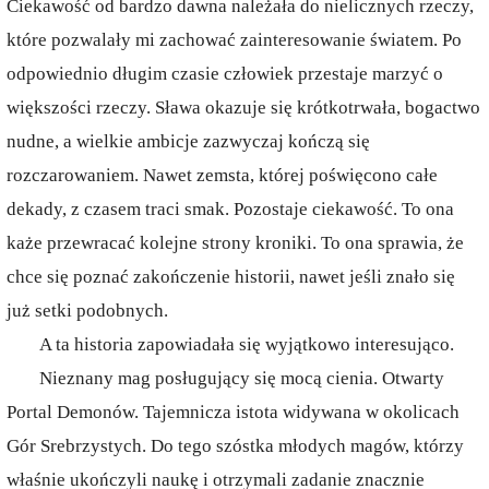
Ciekawość od bardzo dawna należała do nielicznych rzeczy,
które pozwalały mi zachować zainteresowanie światem. Po
odpowiednio długim czasie człowiek przestaje marzyć o
większości rzeczy. Sława okazuje się krótkotrwała, bogactwo
nudne, a wielkie ambicje zazwyczaj kończą się
rozczarowaniem. Nawet zemsta, której poświęcono całe
dekady, z czasem traci smak. Pozostaje ciekawość. To ona
każe przewracać kolejne strony kroniki. To ona sprawia, że
chce się poznać zakończenie historii, nawet jeśli znało się
już setki podobnych.
A ta historia zapowiadała się wyjątkowo interesująco.
Nieznany mag posługujący się mocą cienia. Otwarty
Portal Demonów. Tajemnicza istota widywana w okolicach
Gór Srebrzystych. Do tego szóstka młodych magów, którzy
właśnie ukończyli naukę i otrzymali zadanie znacznie