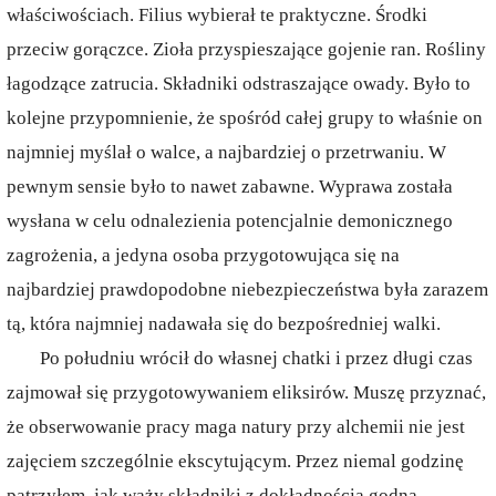
właściwościach. Filius wybierał te praktyczne. Środki
przeciw gorączce. Zioła przyspieszające gojenie ran. Rośliny
łagodzące zatrucia. Składniki odstraszające owady. Było to
kolejne przypomnienie, że spośród całej grupy to właśnie on
najmniej myślał o walce, a najbardziej o przetrwaniu. W
pewnym sensie było to nawet zabawne. Wyprawa została
wysłana w celu odnalezienia potencjalnie demonicznego
zagrożenia, a jedyna osoba przygotowująca się na
najbardziej prawdopodobne niebezpieczeństwa była zarazem
tą, która najmniej nadawała się do bezpośredniej walki.
Po południu wrócił do własnej chatki i przez długi czas
zajmował się przygotowywaniem eliksirów. Muszę przyznać,
że obserwowanie pracy maga natury przy alchemii nie jest
zajęciem szczególnie ekscytującym. Przez niemal godzinę
patrzyłem, jak waży składniki z dokładnością godną