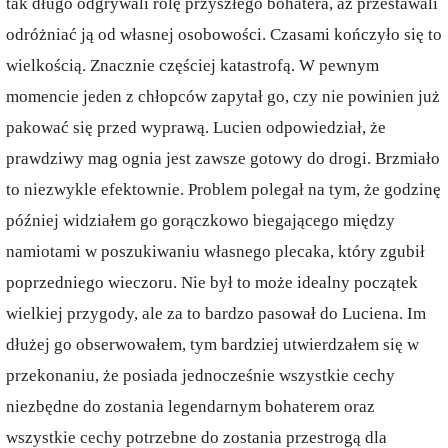
tak długo odgrywali rolę przyszłego bohatera, aż przestawali
odróżniać ją od własnej osobowości. Czasami kończyło się to
wielkością. Znacznie częściej katastrofą. W pewnym
momencie jeden z chłopców zapytał go, czy nie powinien już
pakować się przed wyprawą. Lucien odpowiedział, że
prawdziwy mag ognia jest zawsze gotowy do drogi. Brzmiało
to niezwykle efektownie. Problem polegał na tym, że godzinę
później widziałem go gorączkowo biegającego między
namiotami w poszukiwaniu własnego plecaka, który zgubił
poprzedniego wieczoru. Nie był to może idealny początek
wielkiej przygody, ale za to bardzo pasował do Luciena. Im
dłużej go obserwowałem, tym bardziej utwierdzałem się w
przekonaniu, że posiada jednocześnie wszystkie cechy
niezbędne do zostania legendarnym bohaterem oraz
wszystkie cechy potrzebne do zostania przestrogą dla