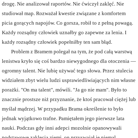
drogę. Nie analizował raportów. Nie ćwiczył zaklęć. Nie
studiował map. Rozważał kwestie związane z komfortem
picia gorących napojów. Co gorsza, robił to z pełną powagą.
Każdy rozsądny człowiek uznałby go zapewne za lenia. I
każdy rozsądny człowiek popełniłby ten sam błąd.
Problem z Bramem polegał na tym, że pod całą warstwą
lenistwa kryło się coś bardzo niewygodnego dla otoczenia —
ogromny talent. Nie lubię używać tego słowa. Przez stulecia
widziałem zbyt wielu ludzi usprawiedliwiających nim własne
porażki. "On ma talent", mówili. "Ja go nie mam". Było to
znacznie prostsze niż przyznanie, że ktoś pracował ciężej lub
myślał mądrzej. W przypadku Brama określenie to było
jednak wyjątkowo trafne. Pamiętałem jego pierwsze lata
nauki. Podczas gdy inni adepci mozolnie opanowywali
podstawowe zaklęcia ziemi, on przyswajał je niemal