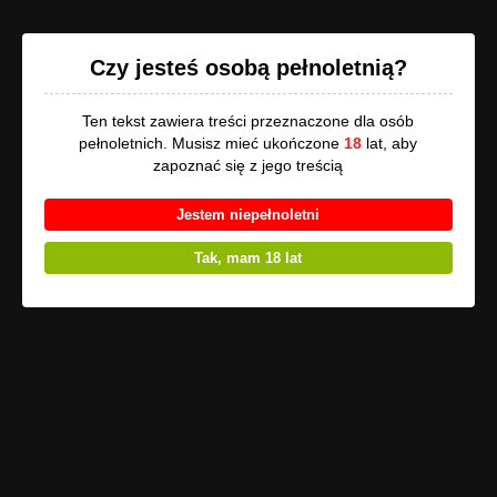
Opowi.pl
Czy jesteś osobą pełnoletnią?
Ten tekst zawiera treści przeznaczone dla osób
Poprzednie części
:
Tylko on, ona i motocykl - Prolog
pełnoletnich. Musisz mieć ukończone
18
lat, aby
zapoznać się z jego treścią
Pokaż listę
Jestem niepełnoletni
Uwaga
, utwór może zawierać treści przeznaczone tylko dla osób
pełnoletnich!
Tak, mam 18 lat
Tylko on, ona i
motocykl - Rozdział 11 -
Propozycja