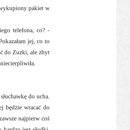
 wykupiony pakiet w
ego telefona, co? -
Pokazałam jej, co to
ć do Zuzki, ale zbyt
niecierpliwiła.
.
 słuchawkę do ucha.
ej będzie wracać do
zawsze najpierw coś
bardzo jest słodki,