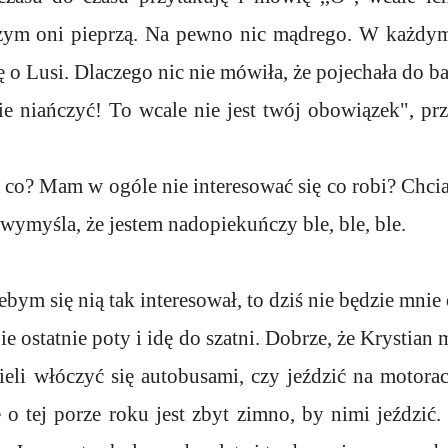
czym oni pieprzą. Na pewno nic mądrego. W każdym 
ę o Lusi. Dlaczego nic nie mówiła, że pojechała do b
ie niańczyć! To wcale nie jest twój obowiązek", pr
 co? Mam w ogóle nie interesować się co robi? Chciał
u wymyśla, że jestem nadopiekuńczy ble, ble, ble.
żebym się nią tak interesował, to dziś nie będzie mnie
e ostatnie poty i idę do szatni. Dobrze, że Krystia
ieli włóczyć się autobusami, czy jeździć na motora
e o tej porze roku jest zbyt zimno, by nimi jeździć.