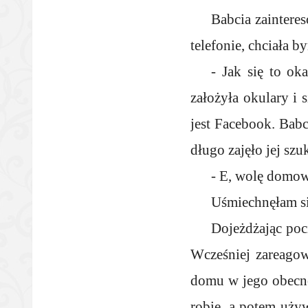
Babcia zaintere
telefonie, chciała b
- Jak się to ok
założyła okulary i 
jest Facebook. Babc
długo zajęło jej szu
- E, wolę domowy
Uśmiechnęłam się
Dojeżdżając poc
Wcześniej zareagow
domu w jego obecno
robię, a potem uży