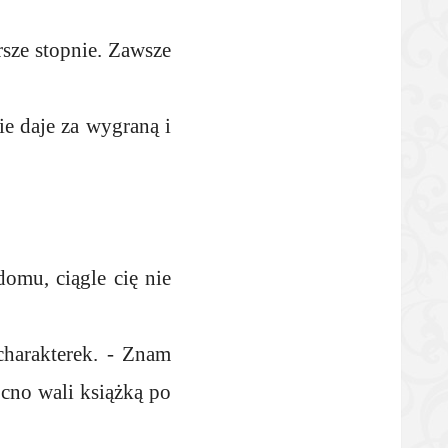
rsze stopnie. Zawsze
ie daje za wygraną i
omu, ciągle cię nie
charakterek. - Znam
cno wali książką po