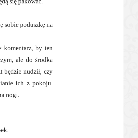
będą się pakować.
ję sobie poduszkę na
y komentarz, by ten
czym, ale do środka
t będzie nudził, czy
anie ich z pokoju.
na nogi.
pek.