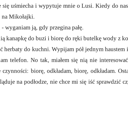
ię uśmiecha i wypytuje mnie o Lusi. Kiedy do nas p
j na Mikołajki.
 - wyganiam ją, gdy przegina pałę.
ą kanapkę do buzi i biorę do ręki butelkę wody z k
bić herbaty do kuchni. Wypijam pół jednym haustem 
am telefon. No tak, miałem się nią nie interesowa
czynności: biorę, odkładam, biorę, odkładam. Ost
ląduje na podłodze, nie chce mi się iść sprawdzić 