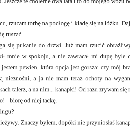
o. Jeszcze te cholerne dwa lata i to do mojego wozu 
, rzucam torbę na podłogę i kładę się na łóżku. Da
ię ruszać.
a się pukanie do drzwi. Już mam rzucić obraźliw
wił mnie w spokoju, a nie zawracał mi dupę byle 
estem pewien, która opcja jest gorsza: czy mój bra
 nieznośni, a ja nie mam teraz ochoty na wygani
ach talerz, a na nim... kanapki! Od razu zrywam się 
! - biorę od niej tackę.
ningu?
 nieżywy. Znaczy byłem, dopóki nie przyniosłaś kana