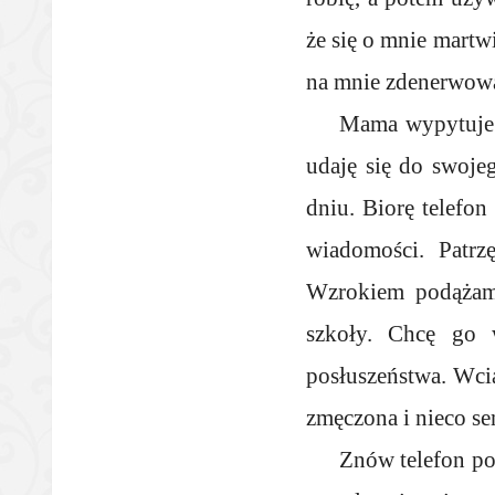
że się o mnie martwi
na mnie zdenerwowa
Mama wypytuje 
udaję się do swoj
dniu. Biorę telefon
wiadomości. Patrz
Wzrokiem podążam 
szkoły. Chcę go w
posłuszeństwa. Wcią
zmęczona i nieco s
Znów telefon poj