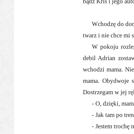
bądź Kris i jego aut
Wchodzę do domu
twarz i nie chce mi s
W pokoju rozleg
debil Adrian zosta
wchodzi mama. Nie j
mama. Obydwoje są
Dostrzegam w jej ręk
- O, dzięki, mamo
- Jak tam po tre
- Jestem trochę