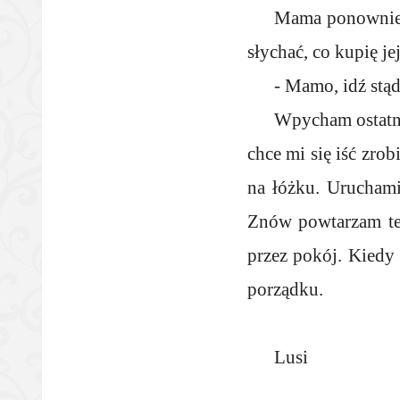
Mama ponownie s
słychać, co kupię je
- Mamo, idź stąd
Wpycham ostatni
chce mi się iść zro
na łóżku. Uruchami
Znów powtarzam te 
przez pokój. Kiedy 
porządku.
Lusi