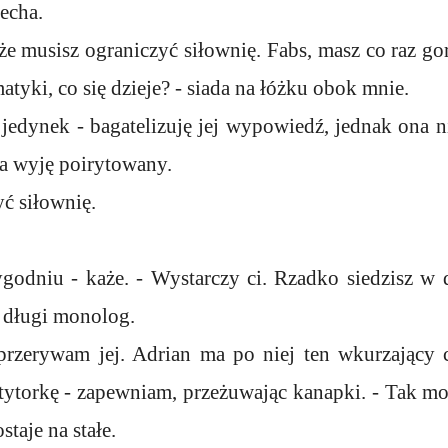
echa.
że musisz ograniczyć siłownię. Fabs, masz co raz go
tyki, co się dzieje? - siada na łóżku obok mnie.
 jedynek - bagatelizuję jej wypowiedź, jednak ona n
ja wyję poirytowany.
ć siłownię.
godniu - każe. - Wystarczy ci. Rzadko siedzisz w d
j długi monolog.
 przerywam jej. Adrian ma po niej ten wkurzający 
tytorkę - zapewniam, przeżuwając kanapki. - Tak mo
staje na stałe.