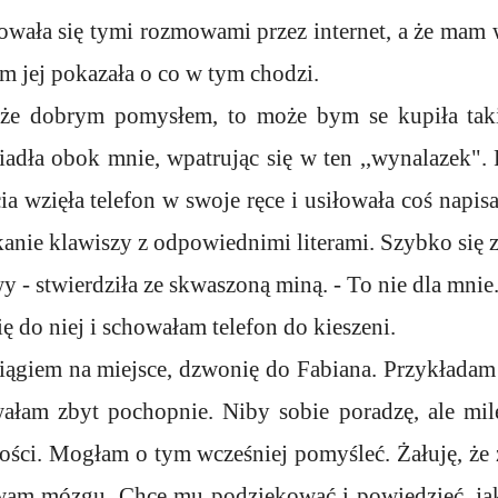
sowała się tymi rozmowami przez internet, a że mam
ym jej pokazała o co w tym chodzi.
aże dobrym pomysłem, to może bym se kupiła taki
siadła obok mnie, wpatrując się w ten ,,wynalazek". 
ia wzięła telefon w swoje ręce i usiłowała coś napisa
kanie klawiszy z odpowiednimi literami. Szybko się z
 - stwierdziła ze skwaszoną miną. - To nie dla mnie
 do niej i schowałam telefon do kieszeni.
iągiem na miejsce, dzwonię do Fabiana. Przykładam
ałam zbyt pochopnie. Niby sobie poradzę, ale mil
ści. Mogłam o tym wcześniej pomyśleć. Żałuję, że 
wam mózgu. Chcę mu podziękować i powiedzieć, jak 