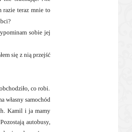
razie teraz mnie to
abci?
zypominam sobie jej
em się z nią przejść
 obchodziło, co robi.
n ma własny samochód
ch. Kamil i ja mamy
 Pozostają autobusy,