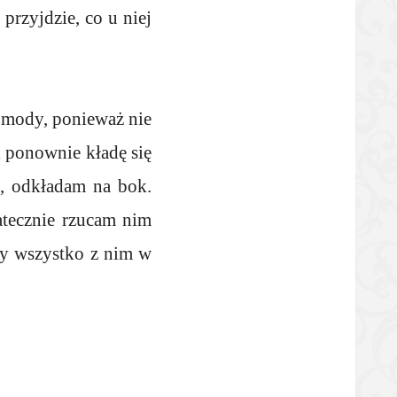
rzyjdzie, co u niej
omody, ponieważ nie
i ponownie kładę się
ć, odkładam na bok.
atecznie rzucam nim
czy wszystko z nim w