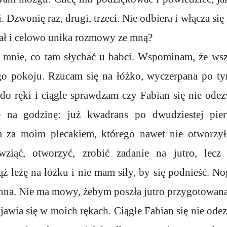
. Dzwonię raz, drugi, trzeci. Nie odbiera i włącza się
ł i celowo unika rozmowy ze mną?
mnie, co tam słychać u babci. Wspominam, że wsz
ego pokoju. Rzucam się na łóżko, wyczerpana po t
 do ręki i ciągle sprawdzam czy Fabian się nie odez
ę na godzinę: już kwadrans po dwudziestej pier
za moim plecakiem, którego nawet nie otworzył
ziąć, otworzyć, zrobić zadanie na jutro, lec
ż leżę na łóżku i nie mam siły, by się podnieść. No
enna. Nie ma mowy, żebym poszła jutro przygotowana
awia się w moich rękach. Ciągle Fabian się nie odez