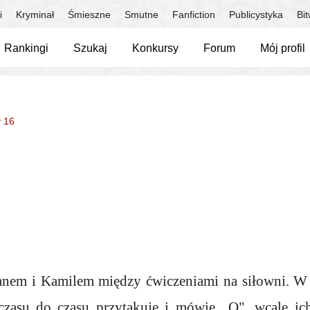
i
Kryminał
Śmieszne
Smutne
Fanfiction
Publicystyka
Bi
Rankingi
Szukaj
Konkursy
Forum
Mój profil
 16
nem i Kamilem między ćwiczeniami na siłowni. W z
zasu do czasu przytakuję i mówię ,,O", wcale ich