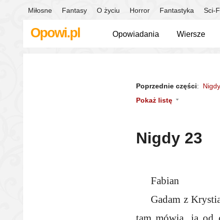
Miłosne
Fantasy
O życiu
Horror
Fantastyka
Sci-F
Opowi.pl
Opowiadania
Wiersze
Poprzednie części
:
Nigdy
Pokaż listę
Nigdy 23
Fabian
Gadam z Krystia
tam mówią, ja od c