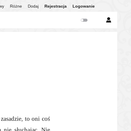
twy
Różne
Dodaj
Rejestracja
Logowanie
asadzie, to oni coś
 nie słuchając. Nie