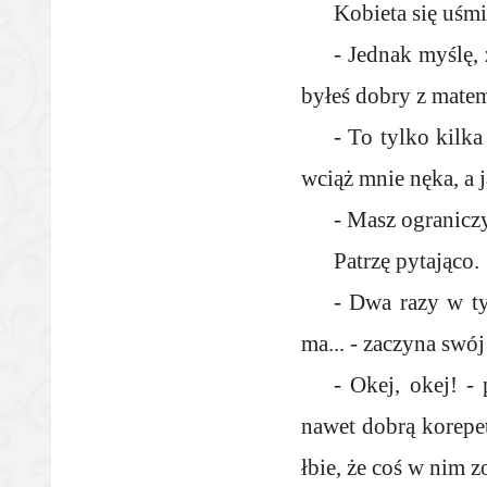
Kobieta się uśmi
- Jednak myślę, 
byłeś dobry z matema
- To tylko kilka
wciąż mnie nęka, a 
- Masz ograniczy
Patrzę pytająco.
- Dwa razy w ty
ma... - zaczyna swó
- Okej, okej! -
nawet dobrą korepe
łbie, że coś w nim zo