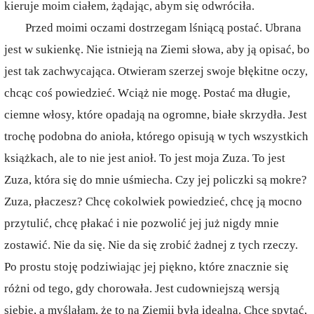
kieruje moim ciałem, żądając, abym się odwróciła.
Przed moimi oczami dostrzegam lśniącą postać. Ubrana
jest w sukienkę. Nie istnieją na Ziemi słowa, aby ją opisać, bo
jest tak zachwycająca. Otwieram szerzej swoje błękitne oczy,
chcąc coś powiedzieć. Wciąż nie mogę. Postać ma długie,
ciemne włosy, które opadają na ogromne, białe skrzydła. Jest
trochę podobna do anioła, którego opisują w tych wszystkich
książkach, ale to nie jest anioł. To jest moja Zuza. To jest
Zuza, która się do mnie uśmiecha. Czy jej policzki są mokre?
Zuza, płaczesz? Chcę cokolwiek powiedzieć, chcę ją mocno
przytulić, chcę płakać i nie pozwolić jej już nigdy mnie
zostawić. Nie da się. Nie da się zrobić żadnej z tych rzeczy.
Po prostu stoję podziwiając jej piękno, które znacznie się
różni od tego, gdy chorowała. Jest cudowniejszą wersją
siebie, a myślałam, że to na Ziemii była idealna. Chcę spytać,