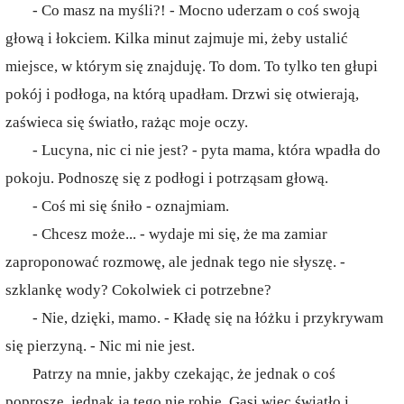
- Co masz na myśli?! - Mocno uderzam o coś swoją
głową i łokciem. Kilka minut zajmuje mi, żeby ustalić
miejsce, w którym się znajduję. To dom. To tylko ten głupi
pokój i podłoga, na którą upadłam. Drzwi się otwierają,
zaświeca się światło, rażąc moje oczy.
- Lucyna, nic ci nie jest? - pyta mama, która wpadła do
pokoju. Podnoszę się z podłogi i potrząsam głową.
- Coś mi się śniło - oznajmiam.
- Chcesz może... - wydaje mi się, że ma zamiar
zaproponować rozmowę, ale jednak tego nie słyszę. -
szklankę wody? Cokolwiek ci potrzebne?
- Nie, dzięki, mamo. - Kładę się na łóżku i przykrywam
się pierzyną. - Nic mi nie jest.
Patrzy na mnie, jakby czekając, że jednak o coś
poproszę, jednak ja tego nie robię. Gasi więc światło i