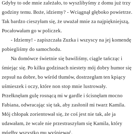
Gdyby to ode mnie zależało, to wyszlibyśmy z domu już trzy
godziny temu. Boże, idziemy? - Wciągnął głęboko powietrze.
Tak bardzo cieszyłam się, że uważał mnie za najpiękniejszą,
Pocałowałam go w policzek.
- Idziemy! - zapiszczała Zuzka i wszyscy na jej komendę
pobiegliśmy do samochodu.
Na domówce świetnie się bawiliśmy, ciągle tańcząc i
śmiejąc się. Po kilku godzinach niestety mój dobry humor się
zepsuł na dobre, bo wśród tłumów, dostrzegłam ten kpiący
uśmieszek i oczy, które non stop mnie lustrowały.
Przełknęłam gulę rosnącą mi w gardle i ścisnęłam mocno
Fabiana, odwracając się tak, aby zasłonił mi twarz Kamila.
Mój chłopak zorientował się, że coś jest nie tak, ale ja
udawałam, że wcale nie przestraszyłam się Kamila, który
mógłby wszystko mu wyśpiewać.