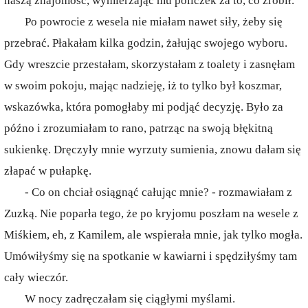
naszą znajomość, wymierzając mu policzek za to, co zrobił.
Po powrocie z wesela nie miałam nawet siły, żeby się
przebrać. Płakałam kilka godzin, żałując swojego wyboru.
Gdy wreszcie przestałam, skorzystałam z toalety i zasnęłam
w swoim pokoju, mając nadzieję, iż to tylko był koszmar,
wskazówka, która pomogłaby mi podjąć decyzję. Było za
późno i zrozumiałam to rano, patrząc na swoją błękitną
sukienkę. Dręczyły mnie wyrzuty sumienia, znowu dałam się
złapać w pułapkę.
- Co on chciał osiągnąć całując mnie? - rozmawiałam z
Zuzką. Nie poparła tego, że po kryjomu poszłam na wesele z
Miśkiem, eh, z Kamilem, ale wspierała mnie, jak tylko mogła.
Umówiłyśmy się na spotkanie w kawiarni i spędziłyśmy tam
cały wieczór.
W nocy zadręczałam się ciągłymi myślami.