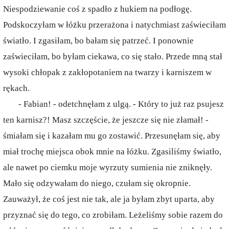
Niespodziewanie coś z spadło z hukiem na podłogę.
Podskoczyłam w łóżku przerażona i natychmiast zaświeciłam
światło. I zgasiłam, bo bałam się patrzeć. I ponownie
zaświeciłam, bo byłam ciekawa, co się stało. Przede mną stał
wysoki chłopak z zakłopotaniem na twarzy i karniszem w
rękach.
- Fabian! - odetchnęłam z ulgą. - Który to już raz psujesz
ten karnisz?! Masz szczęście, że jeszcze się nie złamał! -
śmiałam się i kazałam mu go zostawić. Przesunęłam się, aby
miał trochę miejsca obok mnie na łóżku. Zgasiliśmy światło,
ale nawet po ciemku moje wyrzuty sumienia nie zniknęły.
Mało się odzywałam do niego, czułam się okropnie.
Zauważył, że coś jest nie tak, ale ja byłam zbyt uparta, aby
przyznać się do tego, co zrobiłam. Leżeliśmy sobie razem do