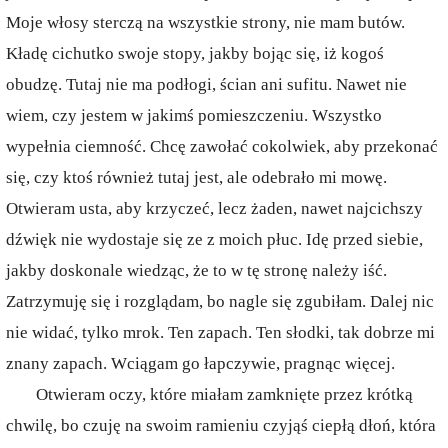
Moje włosy sterczą na wszystkie strony, nie mam butów.
Kładę cichutko swoje stopy, jakby bojąc się, iż kogoś
obudzę. Tutaj nie ma podłogi, ścian ani sufitu. Nawet nie
wiem, czy jestem w jakimś pomieszczeniu. Wszystko
wypełnia ciemność. Chcę zawołać cokolwiek, aby przekonać
się, czy ktoś również tutaj jest, ale odebrało mi mowę.
Otwieram usta, aby krzyczeć, lecz żaden, nawet najcichszy
dźwięk nie wydostaje się ze z moich płuc. Idę przed siebie,
jakby doskonale wiedząc, że to w tę stronę należy iść.
Zatrzymuję się i rozglądam, bo nagle się zgubiłam. Dalej nic
nie widać, tylko mrok. Ten zapach. Ten słodki, tak dobrze mi
znany zapach. Wciągam go łapczywie, pragnąc więcej.
Otwieram oczy, które miałam zamknięte przez krótką
chwilę, bo czuję na swoim ramieniu czyjąś ciepłą dłoń, która