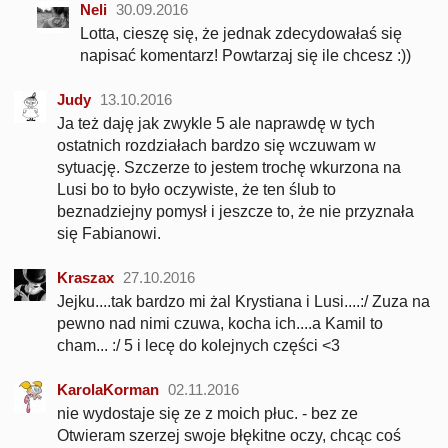
Neli
30.09.2016
Lotta, cieszę się, że jednak zdecydowałaś się
napisać komentarz! Powtarzaj się ile chcesz :))
Judy
13.10.2016
Ja też daję jak zwykle 5 ale naprawdę w tych
ostatnich rozdziałach bardzo się wczuwam w
sytuację. Szczerze to jestem trochę wkurzona na
Lusi bo to było oczywiste, że ten ślub to
beznadziejny pomysł i jeszcze to, że nie przyznała
się Fabianowi.
Kraszax
27.10.2016
Jejku....tak bardzo mi żal Krystiana i Lusi....:/ Zuza na
pewno nad nimi czuwa, kocha ich....a Kamil to
cham... :/ 5 i lecę do kolejnych części <3
KarolaKorman
02.11.2016
nie wydostaje się ze z moich płuc. - bez ze
Otwieram szerzej swoje błękitne oczy, chcąc coś