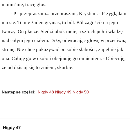
moim śnie, tracę głos.
- P - przepraszam... przepraszam, Krystian. - Przyglądam
mu się. To nie żaden grymas, to ból. Ból zagościł na jego
twarzy. On płacze. Siedzi obok mnie, a szloch pełni władzę
nad całym jego ciałem. Drży, odwracając głowę w przeciwną
stronę. Nie chce pokazywać po sobie słabości, zupełnie jak
ona. Całuję go w czoło i obejmuję go ramieniem. - Obiecuję,
że od dzisiaj się to zmieni, skarbie.
Następne części
:
Nigdy 48
Nigdy 49
Nigdy 50
Nigdy 47