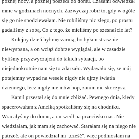
późnej nocy, a później poszedł do domu. Czasami odwiedzał
mnie w godzinach nocnych. Zazwyczaj robił to, gdy w ogóle
się go nie spodziewałam. Nie robiliśmy nic złego, po prostu
gadaliśmy z sobą. Co z tego, że mieliśmy po szesnaście lat?
Kolejny dzień był męczarnią, bo byłam strasznie
niewyspana, a on wciąż dobrze wyglądał, ale w zasadzie
byliśmy przyzwyczajeni do takich sytuacji, bo
niejednokrotnie nam się to zdarzało. Wydawało się, że mój
potajemny wypad na wesele nigdy nie ujrzy światła
dziennego, lecz nigdy nie mów hop, zanim nie skoczysz.
Kamil przestał się do mnie zbliżać. Pewnego dnia, kiedy
spacerowałam z Amelką spotkaliśmy się na chodniku.
Wracałyśmy do domu, a on szedł na przeciwko nas. Nie
wiedziałam, jak mam się zachować. Starałam się na niego nie
patrzeć, ale on powiedział mi ,,cześć", więc podniosłam na