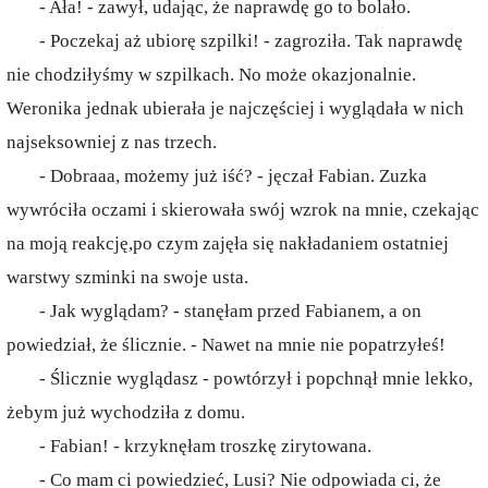
- Ała! - zawył, udając, że naprawdę go to bolało.
- Poczekaj aż ubiorę szpilki! - zagroziła. Tak naprawdę
nie chodziłyśmy w szpilkach. No może okazjonalnie.
Weronika jednak ubierała je najczęściej i wyglądała w nich
najseksowniej z nas trzech.
- Dobraaa, możemy już iść? - jęczał Fabian. Zuzka
wywróciła oczami i skierowała swój wzrok na mnie, czekając
na moją reakcję,po czym zajęła się nakładaniem ostatniej
warstwy szminki na swoje usta.
- Jak wyglądam? - stanęłam przed Fabianem, a on
powiedział, że ślicznie. - Nawet na mnie nie popatrzyłeś!
- Ślicznie wyglądasz - powtórzył i popchnął mnie lekko,
żebym już wychodziła z domu.
- Fabian! - krzyknęłam troszkę zirytowana.
- Co mam ci powiedzieć, Lusi? Nie odpowiada ci, że