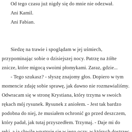
Od tego czasu już nigdy się do mnie nie odezwał.
Ani Kamil.
Ani Fabian.
Siedzę na trawie i spoglądam w jej uśmiech,
przypominając sobie o dzisiejszej nocy. Patrzę na żółte
znicze, które migocą swoimi płomykami. Zaraz, gdzie...
- Tego szukasz? - słyszę znajomy głos. Dopiero w tym
momencie zdaję sobie sprawę, jak dawno nie rozmawialiśmy.
Odwracam się w stronę Krystiana, który trzyma w swoich
rękach mój rysunek. Rysunek z aniołem. - Jest tak bardzo
podobna do niej, że musiałem ochronić go przed deszczem,
który padał, jak tutaj przyszedłem. Trzymaj. - Daje mi do
ręki, a ja chwilę wpatruję się w jego oczy, w których dostrzec