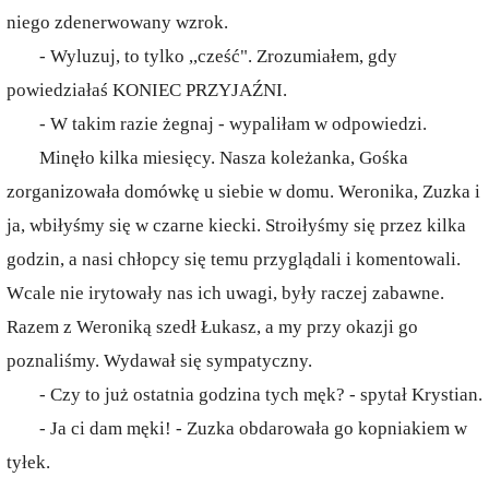
niego zdenerwowany wzrok.
- Wyluzuj, to tylko ,,cześć". Zrozumiałem, gdy
powiedziałaś KONIEC PRZYJAŹNI.
- W takim razie żegnaj - wypaliłam w odpowiedzi.
Minęło kilka miesięcy. Nasza koleżanka, Gośka
zorganizowała domówkę u siebie w domu. Weronika, Zuzka i
ja, wbiłyśmy się w czarne kiecki. Stroiłyśmy się przez kilka
godzin, a nasi chłopcy się temu przyglądali i komentowali.
Wcale nie irytowały nas ich uwagi, były raczej zabawne.
Razem z Weroniką szedł Łukasz, a my przy okazji go
poznaliśmy. Wydawał się sympatyczny.
- Czy to już ostatnia godzina tych męk? - spytał Krystian.
- Ja ci dam męki! - Zuzka obdarowała go kopniakiem w
tyłek.