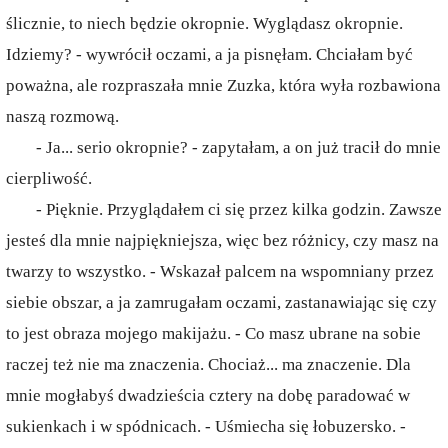
ślicznie, to niech będzie okropnie. Wyglądasz okropnie.
Idziemy? - wywrócił oczami, a ja pisnęłam. Chciałam być
poważna, ale rozpraszała mnie Zuzka, która wyła rozbawiona
naszą rozmową.
- Ja... serio okropnie? - zapytałam, a on już tracił do mnie
cierpliwość.
- Pięknie. Przyglądałem ci się przez kilka godzin. Zawsze
jesteś dla mnie najpiękniejsza, więc bez różnicy, czy masz na
twarzy to wszystko. - Wskazał palcem na wspomniany przez
siebie obszar, a ja zamrugałam oczami, zastanawiając się czy
to jest obraza mojego makijażu. - Co masz ubrane na sobie
raczej też nie ma znaczenia. Chociaż... ma znaczenie. Dla
mnie mogłabyś dwadzieścia cztery na dobę paradować w
sukienkach i w spódnicach. - Uśmiecha się łobuzersko. -