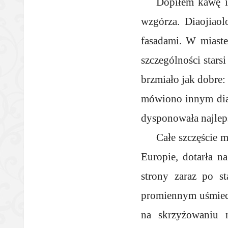
Dopiłem kawę i
wzgórza. Diaojiao
fasadami. W miaste
szczególności star
brzmiało jak dobre:
mówiono innym dial
dysponowała najlep
Całe szczęście 
Europie, dotarła n
strony zaraz po s
promiennym uśmiech
na skrzyżowaniu n