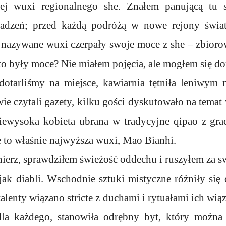
szej wuxi regionalnego she. Znałem panującą tu 
adzeń; przed każdą podróżą w nowe rejony świat
nazywane wuxi czerpały swoje moce z she – zbioro
e to były moce? Nie miałem pojęcia, ale mogłem się d
otarliśmy na miejsce, kawiarnia tętniła leniwym
wie czytali gazety, kilku gości dyskutowało na tema
niewysoka kobieta ubrana w tradycyjne qipao z grac
e to właśnie najwyższa wuxi, Mao Bianhi.
ierz, sprawdziłem świeżość oddechu i ruszyłem za s
ak diabli. Wschodnie sztuki mistyczne różniły się 
alenty wiązano stricte z duchami i rytuałami ich wią
la każdego, stanowiła odrębny byt, który można 