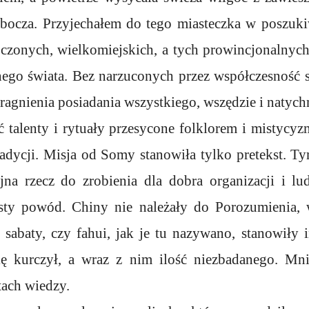
 zbocza. Przyjechałem do tego miasteczka w poszu
oczonych, wielkomiejskich, a tych prowincjonalnyc
ego świata. Bez narzuconych przez współczesność 
agnienia posiadania wszystkiego, wszędzie i natych
 talenty i rytuały przesycone folklorem i mistyc
adycji. Misja od Somy stanowiła tylko pretekst. Ty
ejna rzecz do zrobienia dla dobra organizacji i l
sty powód. Chiny nie należały do Porozumienia, w
sabaty, czy fahui, jak je tu nazywano, stanowiły 
ię kurczył, a wraz z nim ilość niezbadanego. Mni
tach wiedzy.