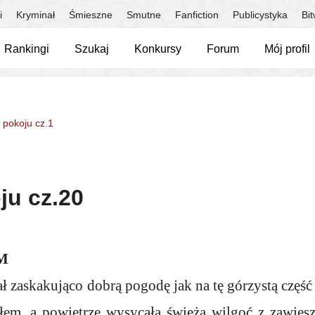
i
Kryminał
Śmieszne
Smutne
Fanfiction
Publicystyka
Bi
Rankingi
Szukaj
Konkursy
Forum
Mój profil
 pokoju cz.1
ju cz.20
M
ł zaskakująco dobrą pogodę jak na tę górzystą część
łem, a powietrze wysycała świeża wilgoć z zawies