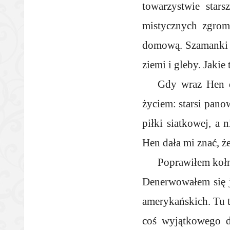
towarzystwie star
mistycznych zgrom
domową. Szamanki 
ziemi i gleby. Jaki
Gdy wraz Hen d
życiem: starsi pano
piłki siatkowej, a 
Hen dała mi znać, ż
Poprawiłem kołn
Denerwowałem się j
amerykańskich. Tu t
coś wyjątkowego d