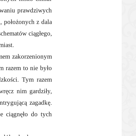
kiwaniu prawdziwych
h, położonych z dala
schematów ciągłego,
miast.
yzmem zakorzenionym
m razem to nie było
udzkości. Tym razem
ręcz nim gardziły,
intrygującą zagadkę.
e ciągnęło do tych