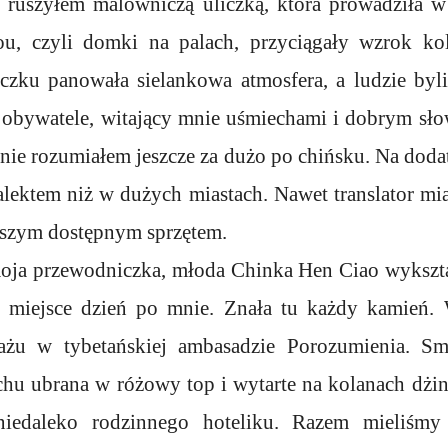
 ruszyłem malowniczą uliczką, która prowadziła 
lou, czyli domki na palach, przyciągały wzrok k
czku panowała sielankowa atmosfera, a ludzie byl
si obywatele, witający mnie uśmiechami i dobrym sł
 nie rozumiałem jeszcze za dużo po chińsku. Na dod
ektem niż w dużych miastach. Nawet translator mi
szym dostępnym sprzętem.
moja przewodniczka, młoda Chinka Hen Ciao wykszt
a miejsce dzień po mnie. Znała tu każdy kamień.
tażu w tybetańskiej ambasadzie Porozumienia. S
u ubrana w różowy top i wytarte na kolanach dżin
iedaleko rodzinnego hoteliku. Razem mieliśmy