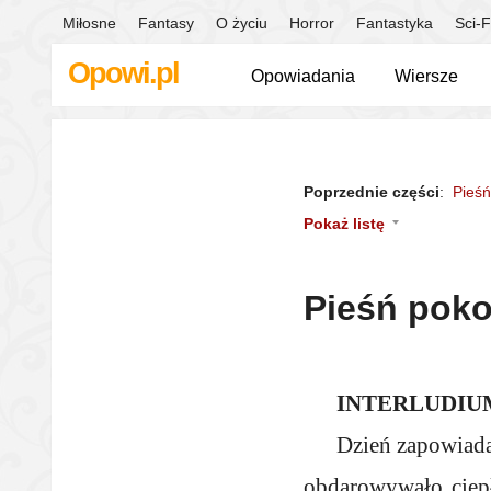
Miłosne
Fantasy
O życiu
Horror
Fantastyka
Sci-F
Opowi.pl
Opowiadania
Wiersze
Poprzednie części
:
Pieśń
Pokaż listę
Pieśń poko
INTERLUDIU
Dzień zapowiada
obdarowywało ciep