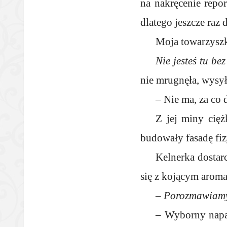
na nakręcenie repor
dlatego jeszcze raz 
Moja towarzyszk
Nie jesteś tu b
nie mrugnęła, wysył
– Nie ma, za co 
Z jej miny cięż
budowały fasadę fi
Kelnerka dostar
się z kojącym arom
– Porozmawiamy 
– Wyborny napa