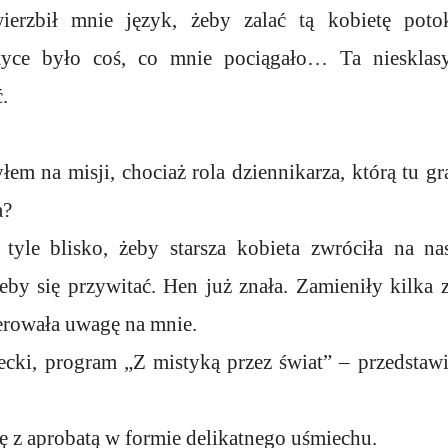
ierzbił mnie język, żeby zalać tą kobietę pot
styce było coś, co mnie pociągało… Ta niesklas
.
łem na misji, chociaż rola dziennikarza, którą tu g
a?
tyle blisko, żeby starsza kobieta zwróciła na n
 żeby się przywitać. Hen już znała. Zamieniły kilka
erowała uwagę na mnie.
ki, program „Z mistyką przez świat” – przedstawił
ę z aprobatą w formie delikatnego uśmiechu.