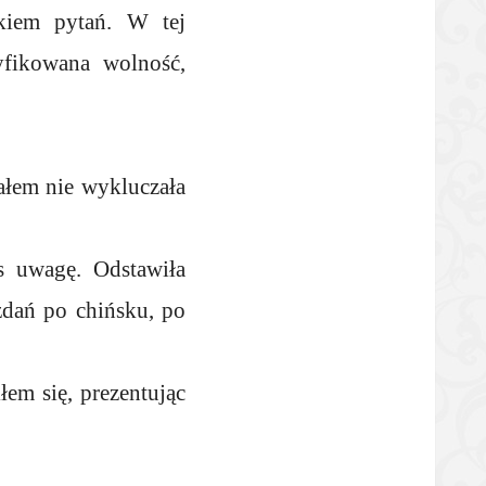
okiem pytań. W tej
yfikowana wolność,
rałem nie wykluczała
as uwagę. Odstawiła
 zdań po chińsku, po
em się, prezentując