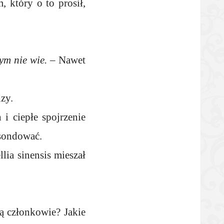
, który o to prosił,
ym nie wie.
– Nawet
dzy.
i ciepłe spojrzenie
 sondować.
lia sinensis mieszał
 członkowie? Jakie