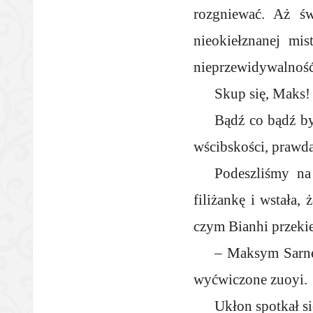
rozgniewać. Aż św
nieokiełznanej mi
nieprzewidywalność
Skup się, Maks!
Bądź co bądź by
wścibskości, prawd
Podeszliśmy na 
filiżankę i wstała,
czym Bianhi przeki
– Maksym Sarnec
wyćwiczone zuoyi.
Ukłon spotkał si