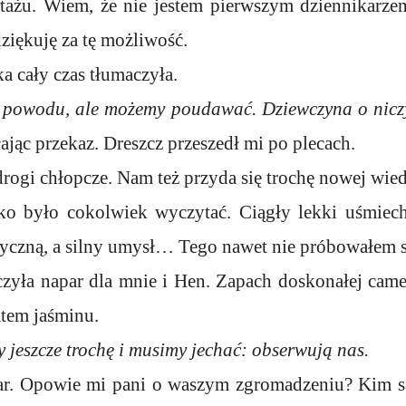
tażu. Wiem, że nie jestem pierwszym dziennikarzem
dziękuję za tę możliwość.
a cały czas tłumaczyła.
ez powodu, ale możemy poudawać. Dziewczyna o nicz
ając przekaz. Dreszcz przeszedł mi po plecach.
drogi chłopcze. Nam też przyda się trochę nowej wie
ko było cokolwiek wyczytać. Ciągły lekki uśmiech 
zyczną, a silny umysł… Tego nawet nie próbowałem
czyła napar dla mnie i Hen. Zapach doskonałej camel
atem jaśminu.
jeszcze trochę i musimy jechać: obserwują nas.
r. Opowie mi pani o waszym zgromadzeniu? Kim są