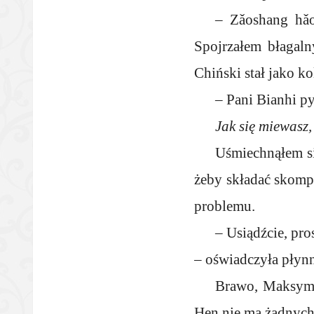
– Zǎoshang hǎo
Spojrzałem błagaln
Chiński stał jako ko
– Pani Bianhi py
Jak się miewasz
Uśmiechnąłem si
żeby składać skomp
problemu.
– Usiądźcie, pr
– oświadczyła płyn
Brawo, Maksym: 
Hen nie ma żadnych