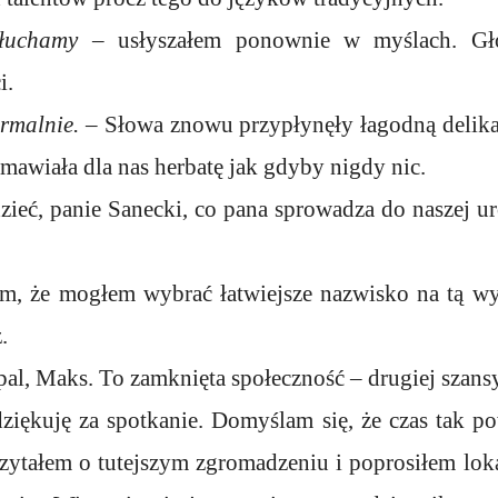
słuchamy
– usłyszałem ponownie w myślach. Gło
i.
ormalnie.
– Słowa znowu przypłynęły łagodną delikat
mawiała dla nas herbatę jak gdyby nigdy nic.
zieć, panie Sanecki, co pana sprowadza do naszej u
m, że mogłem wybrać łatwiejsze nazwisko na tą wy
.
pal, Maks. To zamknięta społeczność – drugiej szansy
ziękuję za spotkanie. Domyślam się, że czas tak po
czytałem o tutejszym zgromadzeniu i poprosiłem lok