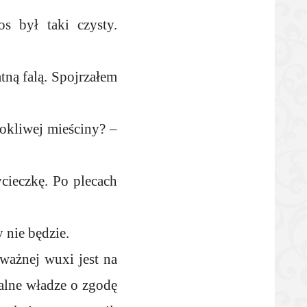
s był taki czysty.
ną falą. Spojrzałem
rokliwej mieściny? –
cieczkę. Po plecach
 nie będzie.
ważnej wuxi jest na
alne władze o zgodę