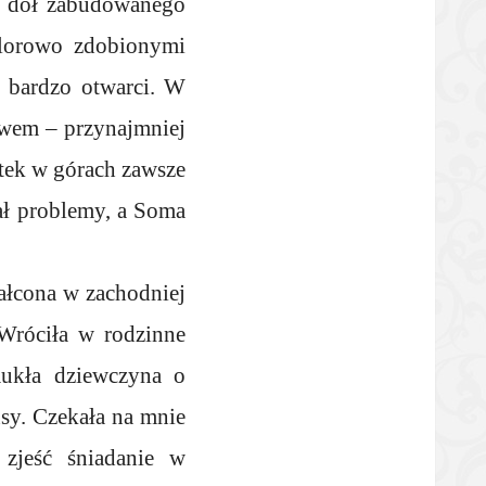
w dół zabudowanego
olorowo zdobionymi
i bardzo otwarci. W
owem – przynajmniej
atek w górach zawsze
ał problemy, a Soma
ałcona w zachodniej
 Wróciła w rodzinne
mukła dziewczyna o
sy. Czekała na mnie
 zjeść śniadanie w