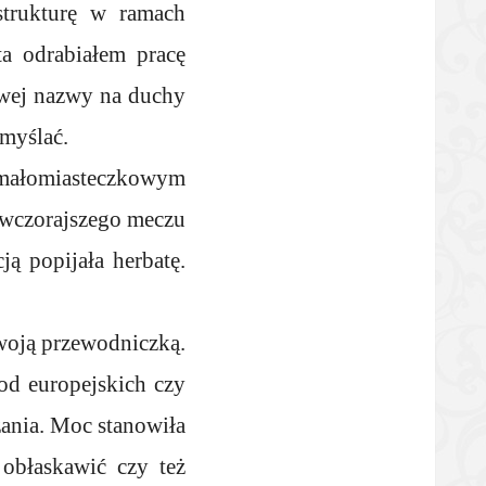
strukturę w ramach
a odrabiałem pracę
wej nazwy na duchy
omyślać.
 małomiasteczkowym
t wczorajszego meczu
ją popijała herbatę.
woją przewodniczką.
od europejskich czy
zania. Moc stanowiła
obłaskawić czy też