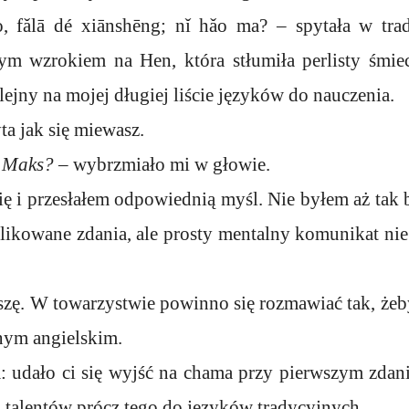
, fǎlā dé xiānshēng; nǐ hǎo ma? – spytała w tra
ym wzrokiem na Hen, która stłumiła perlisty śmiec
lejny na mojej długiej liście języków do nauczenia.
ta jak się miewasz.
, Maks?
– wybrzmiało mi w głowie.
ę i przesłałem odpowiednią myśl. Nie byłem aż tak b
likowane zdania, ale prosty mentalny komunikat nie
oszę. W towarzystwie powinno się rozmawiać tak, że
nym angielskim.
udało ci się wyjść na chama przy pierwszym zdan
 talentów prócz tego do języków tradycyjnych.