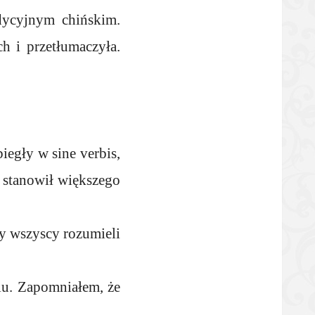
dycyjnym chińskim.
h i przetłumaczyła.
iegły w sine verbis,
 stanowił większego
by wszyscy rozumieli
iu. Zapomniałem, że