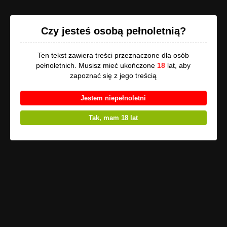
Opowi.pl
Czy jesteś osobą pełnoletnią?
Ten tekst zawiera treści przeznaczone dla osób
Poprzednie części
:
Bez tytułu
pełnoletnich. Musisz mieć ukończone
18
lat, aby
zapoznać się z jego treścią
Pokaż listę
Jestem niepełnoletni
Uwaga
, utwór może zawierać treści przeznaczone tylko dla osób
pełnoletnich!
Tak, mam 18 lat
Bez tytułu
Lorem ipsum dolor sit amet, consectetur adipiscing elit,
sed do eiusmod tempor incididunt ut labore et dolore magna