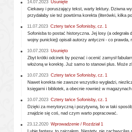
14.07.2023
Usunięte
Ciekawy i poruszający tekst, warty lektury. Dziwna wyda
przydałaby sie też powtórna korekta (literówki, kilka
11.07.2023
Cztery tańce Sofonisby, cz. 1
Sofonisba to postać historyczna. Jej losy (a odegrała 
wojny punickiej) opisali autorzy antyczni - co prawda, 
10.07.2023
Usunięto
Zbyt krótki odcinek by poznać i ocenić zamysł fabula
włożoną w korektę. Już samo to stanowi plus. Może zb
10.07.2023
Cztery tańce Sofonisby, cz. 1
Nawet korekta nie zawsze wszystko wygładzi, niezlicz
księgarni i bibliotek, a obecnie rownież w magazynach 
10.07.2023
Cztery tańce Sofonisby, cz. 1
Dzięki za merytoryczną i pozytywną, bo w taki sposób
znajdzie się coś, nad czym warto popracować.
23.12.2020
Wprowadzenie / Rozdział 1
Lubie fantasy, to zajrzalem. Niestety, nie zachwycila