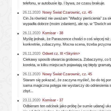
telefonu, w autobusie itp. I bywa, ze czasu brakuje.
26.11.2020
Nowy Świat Czarownic, cz. 45
Cin Ja również nie uważam "Władcy pierścienia" za s
wypadła dobrze (moim zdaniem), ale np. w "Dwóch wie
26.11.2020
Komisar - 38
Myślę jednak, że Paraszence chodzi o coś więcej niż 
konkretnie, zobaczymy. Mocna scena, trzeba przyznać
26.11.2020
Odwet cz. III <Skyrim>
Ciekawy sposób otwarcia grobowca. Zobaczymy, co bo
korekta, w kilku miejscach pojawiają się błędy gramat
26.11.2020
Nowy Świat Czarownic, cz. 45
Staram się pokazać, że zaczyna myśleć, bo do tej po
sama magiczna potęga nie wystarczy do odniesienia 
zbyt...
23.11.2020
Komisar - 37
Odbieram ten odcinek jako próbę (w sumie udaną) uka