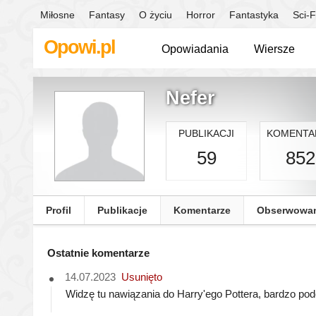
Miłosne
Fantasy
O życiu
Horror
Fantastyka
Sci-F
Opowi.pl
Opowiadania
Wiersze
Nefer
PUBLIKACJI
KOMENTA
59
852
Profil
Publikacje
Komentarze
Obserwowa
Ostatnie komentarze
14.07.2023
Usunięto
Widzę tu nawiązania do Harry'ego Pottera, bardzo pod