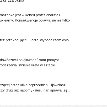
 ci "zza biurka")...
aszenko jest w końcu profesjonalistą i
learny. Konsekwencje pojawią się nie tylko
i też przekonujące. Gorzej wypada rzemiosło,
zi dowództwu po głowach? sam pomysł
odejrzewa istnienie kreta w sztabie
dzącej przez kilka poprzednich. Ujawniasz
 czy drugi już napomykałeś. inan sprawa, zę...