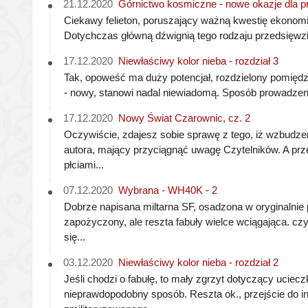
21.12.2020
Górnictwo kosmiczne - nowe okazje dla p
Ciekawy felieton, poruszający ważną kwestię ekonom
Dotychczas główną dźwignią tego rodzaju przedsięwzięć
17.12.2020
Niewłaściwy kolor nieba - rozdział 3
Tak, opoweść ma duży potencjał, rozdzielony pomiędz
- nowy, stanowi nadal niewiadomą. Sposób prowadzenia
17.12.2020
Nowy Świat Czarownic, cz. 2
Oczywiście, zdajesz sobie sprawę z tego, iż wzbudzen
autora, mający przyciągnąć uwagę Czytelników. A pr
płciami...
07.12.2020
Wybrana - WH40K - 2
Dobrze napisana miltarna SF, osadzona w oryginalnie
zapożyczony, ale reszta fabuły wielce wciągająca. czy
się...
03.12.2020
Niewłaściwy kolor nieba - rozdział 2
Jeśli chodzi o fabułę, to mały zgrzyt dotyczący uciecz
nieprawdopodobny sposób. Reszta ok., przejście do i