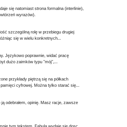
je się natomiast strona formalna (interlinie),
 powtórzeń wyrazów).
dość szczególną rolę w przebiegu drugiej
różniąc się w wielu konkretnych...
rny. Językowo poprawnie, widać pracę
yt dużo zaimków typu "mój",...
one przykłady piętrzą się na półkach
pamięci cyfrowej. Można tylko starać się...
 ją odebrałem, opinię. Masz racje, zawsze
s mnie tym tekstem. Fabula wydaje sie dosc