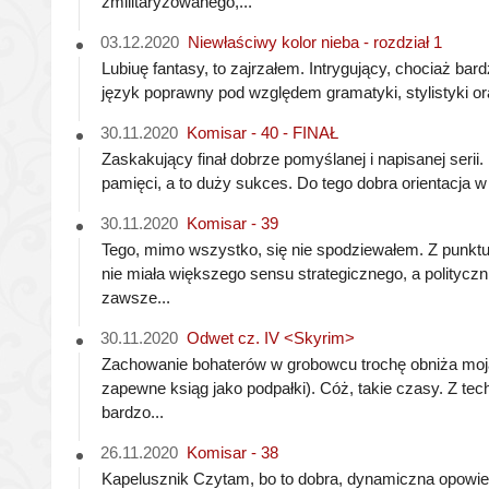
zmilitaryzowanego,...
03.12.2020
Niewłaściwy kolor nieba - rozdział 1
Lubiuę fantasy, to zajrzałem. Intrygujący, chociaż bard
język poprawny pod względem gramatyki, stylistyki oraz 
30.11.2020
Komisar - 40 - FINAŁ
Zaskakujący finał dobrze pomyślanej i napisanej serii
pamięci, a to duży sukces. Do tego dobra orientacja w 
30.11.2020
Komisar - 39
Tego, mimo wszystko, się nie spodziewałem. Z punk
nie miała większego sensu strategicznego, a polityczni
zawsze...
30.11.2020
Odwet cz. IV <Skyrim>
Zachowanie bohaterów w grobowcu trochę obniża moją
zapewne ksiąg jako podpałki). Cóż, takie czasy. Z tec
bardzo...
26.11.2020
Komisar - 38
Kapelusznik Czytam, bo to dobra, dynamiczna opowieś