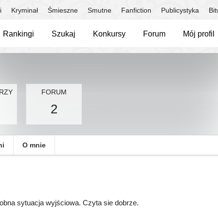
i
Kryminał
Śmieszne
Smutne
Fanfiction
Publicystyka
Bi
Rankingi
Szukaj
Konkursy
Forum
Mój profil
RZY
FORUM
2
ni
O mnie
obna sytuacja wyjściowa. Czyta sie dobrze.