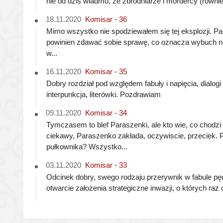
nie od dziś wiadmo, że zbrodniarze i mordercy (również
18.11.2020
Komisar - 36
Mimo wszystko nie spodziewałem się tej eksplozji. Par
powinien zdawać sobie sprawę, co oznacza wybuch nuk
w...
16.11.2020
Komisar - 35
Dobry rozdział pod względem fabuły i napięcia, dialog
interpunkcja, literówki. Pozdrawiam
09.11.2020
Komisar - 34
Tymczasem to blef Paraszenki, ale kto wie, co chod
ciekawy, Paraszenko zakłada, oczywiscie, przeciek. P
pułkownika? Wszystko...
03.11.2020
Komisar - 33
Odcinek dobry, swego rodzaju przerywnik w fabule pę
otwarcie założenia strategiczne inwazji, o których raz