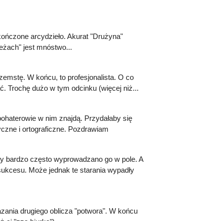
kończone arcydzieło. Akurat "Drużyna"
żach" jest mnóstwo...
zemstę. W końcu, to profesjonalista. O co
. Trochę dużo w tym odcinku (więcej niż...
haterowie w nim znajdą. Przydałaby się
yczne i ortograficzne. Pozdrawiam
ry bardzo często wyprowadzano go w pole. A
sukcesu. Może jednak te starania wypadły
zania drugiego oblicza "potwora". W końcu