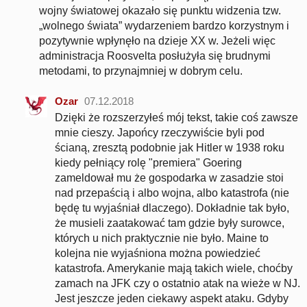
wojny światowej okazało się punktu widzenia tzw.
„wolnego świata” wydarzeniem bardzo korzystnym i
pozytywnie wpłynęło na dzieje XX w. Jeżeli więc
administracja Roosvelta posłużyła się brudnymi
metodami, to przynajmniej w dobrym celu.
Ozar
07.12.2018
Dzięki że rozszerzyłeś mój tekst, takie coś zawsze
mnie cieszy. Japońcy rzeczywiście byli pod
ścianą, zresztą podobnie jak Hitler w 1938 roku
kiedy pełniący rolę "premiera" Goering
zameldował mu że gospodarka w zasadzie stoi
nad przepaścią i albo wojna, albo katastrofa (nie
będę tu wyjaśniał dlaczego). Dokładnie tak było,
że musieli zaatakować tam gdzie były surowce,
których u nich praktycznie nie było. Maine to
kolejna nie wyjaśniona można powiedzieć
katastrofa. Amerykanie mają takich wiele, choćby
zamach na JFK czy o ostatnio atak na wieże w NJ.
Jest jeszcze jeden ciekawy aspekt ataku. Gdyby