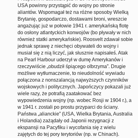
USA powinny przystąpić do wojny po stronie
aliantów. Wspomagał też na różne sposoby Wielką
Brytanię, gospodarczo, dostawami broni, wreszcie
angażując już w połowie 1941 r. amerykańską flotę
do osłony atlantyckich konwojów (bo pływały w nich
również statki amerykańskie). Roosvelt zdawał sobie
jednak sprawę z niechęci obywateli do wojny i
musiał się z nią liczyć, jak słusznie napisałeś. Atak
na Pearl Harbour uderzył w dumę Amerykanów i
rzeczywiście „obudził śpiącego olbrzyma”. Drugie
możliwe wytłumaczenie, to nieudolność wywiadu
połączona z nonszalancją najwyższych czynników
wojskowych i politycznych. Japończycy pokazali już
wiele razy, że potrafią zaatakować bez
wypowiedzenia wojny (np. wobec Rosji w 1904 r.), a
w 1941 r. zostali po prostu przyparci do ściany.
Państwa „alianckie” (USA, Wielka Brytania, Australia
i Holandia) zażądały od Japonii rezygnacji z
ekspansji na Pacyfiku i wycofania się z wielu
zajętych do tej pory terytoriów (np. w Chinach).