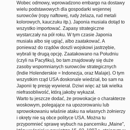
Wobec odmowy, wprowadzono embargo na dostawy
wielu podstawowych dla gospodarki wojennej
surowców (ropy naftowej, rudy żelaza, rud metali
kolorowych, kauczuku itp.). Japonia musiała dotąd to
wszystko importować. Zapasy strategiczne
wystarczały na pół roku. W tym czasie Japonia
musiała albo się ugiąć, albo zaatakować. A
ponieważ do rządów doszli wojskowi jastrzębie,
wybrali tę drugą opcję. Zaatakowano na Południu
(czyli na Pacyfiku), bo tam znajdowały się duże
zasoby wspomnianych surowców strategicznych
(Indie Holenderskie = Indonezja, oraz Malaje). O tym
wszystkim rząd USA doskonale wiedział, bo sam na
Japonii tę presję wywierał. Dziwi więc aż tak wielka
niefrasobliwość, którą jakoby wykazał.
Warto tu jeszcze dodać, że prowokacje o charakterze
woskowym, polegające na upozorowaniu lub
sprowokowaniu właśnie ataku na własnych żołnierzy
i okręty nie są obce polityce USA. Można tu
przypomnieć sprawę wybuch na pancerniku „Maine”,