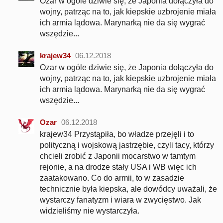
Ozar w ogóle dziwie się, że Japonia dołączyła do
wojny, patrząc na to, jak kiepskie uzbrojenie miała
ich armia lądowa. Marynarką nie da się wygrać
wszędzie...
krajew34
06.12.2018
Ozar w ogóle dziwie się, że Japonia dołączyła do
wojny, patrząc na to, jak kiepskie uzbrojenie miała
ich armia lądowa. Marynarką nie da się wygrać
wszędzie...
Ozar
06.12.2018
krajew34 Przystąpiła, bo władze przejęli i to
polityczną i wojskową jastrzębie, czyli tacy, którzy
chcieli zrobić z Japonii mocarstwo w tamtym
rejonie, a na drodze stały USA i WB więc ich
zaatakowano. Co do armii, to w zasadzie
technicznie była kiepska, ale dowódcy uważali, że
wystarczy fanatyzm i wiara w zwycięstwo. Jak
widzieliśmy nie wystarczyła.