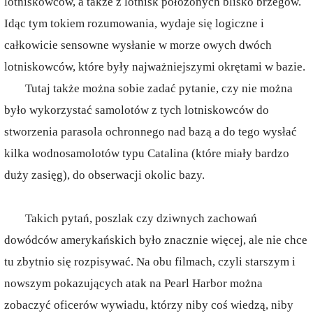
lotniskowców, a także z lotnisk położonych blisko brzegów.
Idąc tym tokiem rozumowania, wydaje się logiczne i
całkowicie sensowne wysłanie w morze owych dwóch
lotniskowców, które były najważniejszymi okrętami w bazie.
Tutaj także można sobie zadać pytanie, czy nie można
było wykorzystać samolotów z tych lotniskowców do
stworzenia parasola ochronnego nad bazą a do tego wysłać
kilka wodnosamolotów typu Catalina (które miały bardzo
duży zasięg), do obserwacji okolic bazy.
Takich pytań, poszlak czy dziwnych zachowań
dowódców amerykańskich było znacznie więcej, ale nie chce
tu zbytnio się rozpisywać. Na obu filmach, czyli starszym i
nowszym pokazujących atak na Pearl Harbor można
zobaczyć oficerów wywiadu, którzy niby coś wiedzą, niby