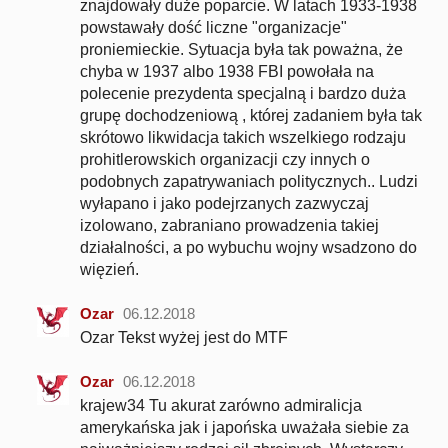
znajdowały duże poparcie. W latach 1933-1938
powstawały dość liczne "organizacje"
proniemieckie. Sytuacja była tak poważna, że
chyba w 1937 albo 1938 FBI powołała na
polecenie prezydenta specjalną i bardzo duża
grupę dochodzeniową , której zadaniem była tak
skrótowo likwidacja takich wszelkiego rodzaju
prohitlerowskich organizacji czy innych o
podobnych zapatrywaniach politycznych.. Ludzi
wyłapano i jako podejrzanych zazwyczaj
izolowano, zabraniano prowadzenia takiej
działalności, a po wybuchu wojny wsadzono do
więzień.
Ozar
06.12.2018
Ozar Tekst wyżej jest do MTF
Ozar
06.12.2018
krajew34 Tu akurat zarówno admiralicja
amerykańska jak i japońska uważała siebie za