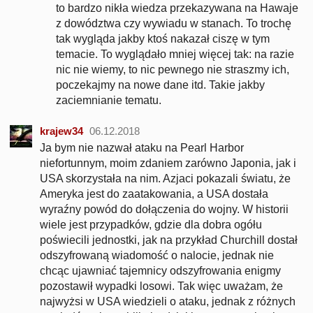
to bardzo nikła wiedza przekazywana na Hawaje
z dowództwa czy wywiadu w stanach. To trochę
tak wygląda jakby ktoś nakazał ciszę w tym
temacie. To wyglądało mniej więcej tak: na razie
nic nie wiemy, to nic pewnego nie straszmy ich,
poczekajmy na nowe dane itd. Takie jakby
zaciemnianie tematu.
krajew34
06.12.2018
Ja bym nie nazwał ataku na Pearl Harbor
niefortunnym, moim zdaniem zarówno Japonia, jak i
USA skorzystała na nim. Azjaci pokazali światu, że
Ameryka jest do zaatakowania, a USA dostała
wyraźny powód do dołączenia do wojny. W historii
wiele jest przypadków, gdzie dla dobra ogółu
poświecili jednostki, jak na przykład Churchill dostał
odszyfrowaną wiadomość o nalocie, jednak nie
chcąc ujawniać tajemnicy odszyfrowania enigmy
pozostawił wypadki losowi. Tak więc uważam, że
najwyżsi w USA wiedzieli o ataku, jednak z różnych