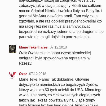
najważniejszy rodzaj sił zbrojnych. Wystarczy
zobaczyć jak w ciągu lat wojny kłócili się całkiem
mocno Admirał Nimitz dowódca floty na Pacyfiku i
generał Mc Artur dowódca armii. Tam cały czas
zgrzytało, a nie raz dopiero prezydent określał kto
ma rację i też nie raz musiał sam wydawać
bezpośrednie rozkazy jednemu, albo drugiemu, bo
panowie nie mogli dojść do porozumienia.
Mane Tekel Fares
07.12.2018
Ozar Owszem, ale spora część niemieckiej
emigracji była spowodowana represjami w
Rzeszy.
Ozar
07.12.2018
Mane Tekel Fares Tak dokładnie. Głównie
dotyczyło to niemieckich co bogatszych Żydów,
którzy w latach 30-tych uciekli do USA. Mimo tego
w wielu stanach, co ciekawsze tych cieplejszych
takich jak Teksas powstawały hailujące grupy
ludzi (dzisiaj też tam tego pełno). Amerykańskie