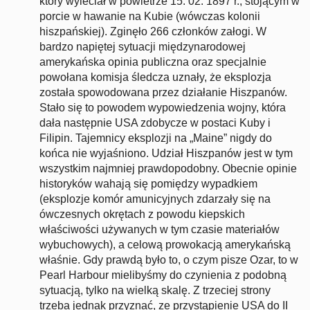
który wyleciał w powietrze 15. 02. 1897 r., stojącym w
porcie w hawanie na Kubie (wówczas kolonii
hiszpańskiej). Zginęło 266 członków załogi. W
bardzo napiętej sytuacji międzynarodowej
amerykańska opinia publiczna oraz specjalnie
powołana komisja śledcza uznały, że eksplozja
została spowodowana przez działanie Hiszpanów.
Stało się to powodem wypowiedzenia wojny, która
dała następnie USA zdobycze w postaci Kuby i
Filipin. Tajemnicy eksplozji na „Maine” nigdy do
końca nie wyjaśniono. Udział Hiszpanów jest w tym
wszystkim najmniej prawdopodobny. Obecnie opinie
historyków wahają się pomiędzy wypadkiem
(eksplozje komór amunicyjnych zdarzały się na
ówczesnych okrętach z powodu kiepskich
właściwości używanych w tym czasie materiałów
wybuchowych), a celową prowokacją amerykańską
właśnie. Gdy prawdą było to, o czym pisze Ozar, to w
Pearl Harbour mielibyśmy do czynienia z podobną
sytuacją, tylko na wielką skalę. Z trzeciej strony
trzeba jednak przyznać, ze przystąpienie USA do II