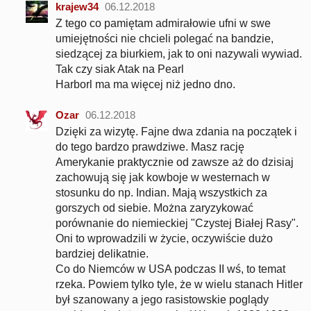
krajew34
06.12.2018
Z tego co pamiętam admirałowie ufni w swe
umiejętności nie chcieli polegać na bandzie,
siedzącej za biurkiem, jak to oni nazywali wywiad.
Tak czy siak Atak na Pearl
Harborl ma ma więcej niż jedno dno.
Ozar
06.12.2018
Dzięki za wizytę. Fajne dwa zdania na początek i
do tego bardzo prawdziwe. Masz rację
Amerykanie praktycznie od zawsze aż do dzisiaj
zachowują się jak kowboje w westernach w
stosunku do np. Indian. Mają wszystkich za
gorszych od siebie. Można zaryzykować
porównanie do niemieckiej "Czystej Białej Rasy".
Oni to wprowadzili w życie, oczywiście dużo
bardziej delikatnie.
Co do Niemców w USA podczas II wś, to temat
rzeka. Powiem tylko tyle, że w wielu stanach Hitler
był szanowany a jego rasistowskie poglądy