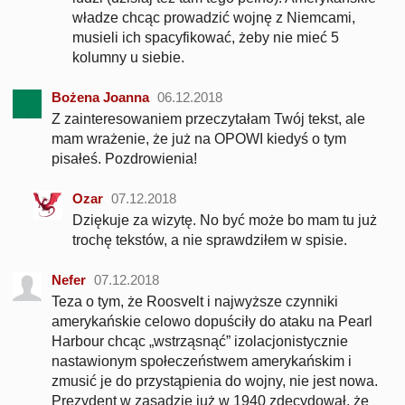
władze chcąc prowadzić wojnę z Niemcami,
musieli ich spacyfikować, żeby nie mieć 5
kolumny u siebie.
Bożena Joanna
06.12.2018
Z zainteresowaniem przeczytałam Twój tekst, ale
mam wrażenie, że już na OPOWI kiedyś o tym
pisałeś. Pozdrowienia!
Ozar
07.12.2018
Dziękuje za wizytę. No być może bo mam tu już
trochę tekstów, a nie sprawdziłem w spisie.
Nefer
07.12.2018
Teza o tym, że Roosvelt i najwyższe czynniki
amerykańskie celowo dopuściły do ataku na Pearl
Harbour chcąc „wstrząsnąć” izolacjonistycznie
nastawionym społeczeństwem amerykańskim i
zmusić je do przystąpienia do wojny, nie jest nowa.
Prezydent w zasadzie już w 1940 zdecydował, że