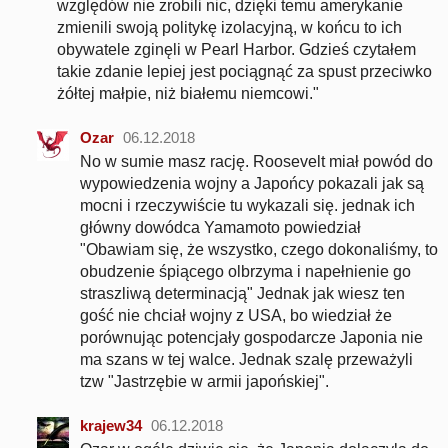
względów nie zrobili nic, dzięki temu amerykanie
zmienili swoją politykę izolacyjną, w końcu to ich
obywatele zginęli w Pearl Harbor. Gdzieś czytałem
takie zdanie lepiej jest pociągnąć za spust przeciwko
żółtej małpie, niż białemu niemcowi."
Ozar
06.12.2018
No w sumie masz rację. Roosevelt miał powód do
wypowiedzenia wojny a Japońcy pokazali jak są
mocni i rzeczywiście tu wykazali się. jednak ich
główny dowódca Yamamoto powiedział
"Obawiam się, że wszystko, czego dokonaliśmy, to
obudzenie śpiącego olbrzyma i napełnienie go
straszliwą determinacją" Jednak jak wiesz ten
gość nie chciał wojny z USA, bo wiedział że
porównując potencjały gospodarcze Japonia nie
ma szans w tej walce. Jednak szalę przeważyli
tzw "Jastrzębie w armii japońskiej".
krajew34
06.12.2018