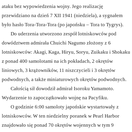
ataku bez wypowiedzenia wojny. Jego realizację
przewidziano na dzień 7 XII 1941 (niedziela), a sygnałem
było hasło Tora-Tora-Tora (po japońsku – Tora to Tygrys).
Do uderzenia utworzono zespół lotniskowców pod
dowództwem admirała Chuichi Nagumo złożony z 6
lotniskowców: Akagi, Kaga, Hiryu, Soryu, Zuikaku i Shokaku
z ponad 400 samolotami na ich pokładach, 2 okrętów
liniowych, 3 krążowników, 11 niszczycieli i 3 okrętów
podwodnych, a także miniaturowych okrętów podwodnych.
Całością sił dowodził admirał Isoroku Yamamoto.
Wydarzenie to zapoczątkowało wojnę na Pacyfiku.
O godzinie 6:00 samoloty japońskie wystartowały z
lotniskowców. W ten niedzielny poranek w Pearl Harbor
znajdowało się ponad 70 okrętów wojennych w tym 9