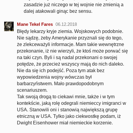
zasadzie już niczego w tej wojnie nie zmienią a
dalej atakowali ginąc bez sensu.
Mane Tekel Fares
06.12.2018
Błędy lekarzy kryje ziemia. Wojskowych podobnie.
Nie sądzę, żeby Amerykanie przyznali się do tego,
że zlekceważyli informacje. Mam takie wewnętrzne
przekonanie, iż nie wierzyli, że ktoś może porwać się
na taki czyn. Byli i są nadal przekonani o swojej
potędze, że przecież wszyscy mają do nich daleko.
Nie da się ich podejść. Poza tym atak bez
wypowiedzenia wojny wówczas był
barbarzyństwem. Mało prawdopodobnym
scenariuszem.
Tak swoją drogą to ciekawi mnie, także i w tym
kontekście, jaką rolę odegrali niemieccy imigranci w
USA. Stanowili oni i stanowią największą grupę
etniczną w USA. Tylko jako ciekwostkę podam, iż
Dwight Eisenhower miał niemieckie korzenie.