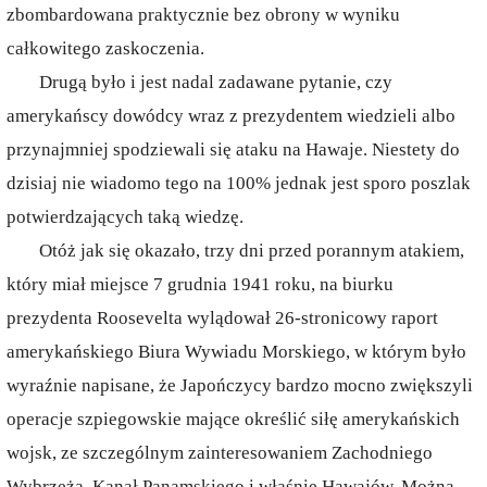
zbombardowana praktycznie bez obrony w wyniku
całkowitego zaskoczenia.
Drugą było i jest nadal zadawane pytanie, czy
amerykańscy dowódcy wraz z prezydentem wiedzieli albo
przynajmniej spodziewali się ataku na Hawaje. Niestety do
dzisiaj nie wiadomo tego na 100% jednak jest sporo poszlak
potwierdzających taką wiedzę.
Otóż jak się okazało, trzy dni przed porannym atakiem,
który miał miejsce 7 grudnia 1941 roku, na biurku
prezydenta Roosevelta wylądował 26-stronicowy raport
amerykańskiego Biura Wywiadu Morskiego, w którym było
wyraźnie napisane, że Japończycy bardzo mocno zwiększyli
operacje szpiegowskie mające określić siłę amerykańskich
wojsk, ze szczególnym zainteresowaniem Zachodniego
Wybrzeża, Kanał Panamskiego i właśnie Hawajów. Można