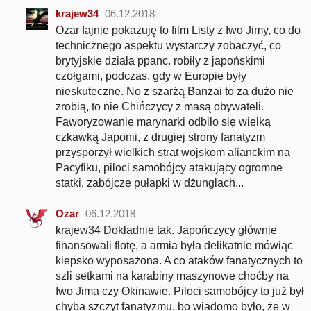
krajew34
06.12.2018
Ozar fajnie pokazuję to film Listy z Iwo Jimy, co do
technicznego aspektu wystarczy zobaczyć, co
brytyjskie działa ppanc. robiły z japońskimi
czołgami, podczas, gdy w Europie były
nieskuteczne. No z szarżą Banzai to za dużo nie
zrobią, to nie Chińczycy z masą obywateli.
Faworyzowanie marynarki odbiło się wielką
czkawką Japonii, z drugiej strony fanatyzm
przysporzył wielkich strat wojskom alianckim na
Pacyfiku, piloci samobójcy atakujący ogromne
statki, zabójcze pułapki w dżunglach...
Ozar
06.12.2018
krajew34 Dokładnie tak. Japończycy głównie
finansowali flotę, a armia była delikatnie mówiąc
kiepsko wyposażona. A co ataków fanatycznych to
szli setkami na karabiny maszynowe choćby na
Iwo Jima czy Okinawie. Piloci samobójcy to już był
chyba szczyt fanatyzmu, bo wiadomo było, że w