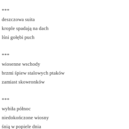
***
deszczowa suita
krople spadają na dach
lśni gołębi puch
***
wiosenne wschody
brzmi śpiew stalowych ptaków
zamiast skowronków
***
wybiła północ
niedokończone wiosny
śnią w popiele dnia