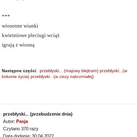
***
wiosenne wianki
kwietniowe pleciugi wciąż
igrają z wiosną
Następne części
:
przebłyski... (majowy blejtram)
przebłyski...(w
kokonie życia)
przebłyski...(w ciszy nabrzmiałej)
przebłyski... (przebudzenie dnia)
Autor:
Pasja
Czytano 370 razy
Data dodania: 30.04.2022