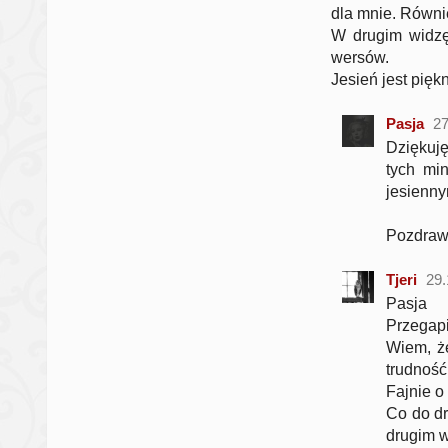
dla mnie. Równi
W drugim widzę
wersów.
Jesień jest pięk
Pasja
27
Dziękuję
tych min
jesienn
Pozdraw
Tjeri
29.
Pasja
Przegapi
Wiem, że
trudność
Fajnie o
Co do dr
drugim we