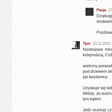
Pasja
27
Dziękuj
środowis
Pozdraw
Tjeri
23.11.2022
Nastrojowe min
kolejnością. Coś
wietrzny porane
pod drzewem okr
śpi bezdomny
Uzyskuje się ład
Widzę, że ważna
tym kątem.
Jeśli oceniać cz