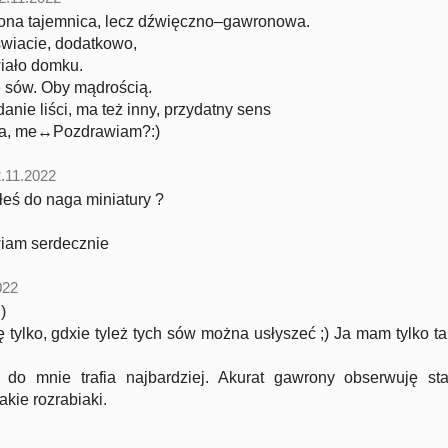
na tajemnica, lecz dźwięczno–gawronowa.
wiacie, dodatkowo,
iało domku.
sów. Oby mądrością.
nie liści, ma też inny, przydatny sens
nia, me↔Pozdrawiam?:)
.11.2022
eś do naga miniatury ?
iam serdecznie
022
)
 tylko, gdxie tyleż tych sów można usłyszeć ;) Ja mam tylko t
 do mnie trafia najbardziej. Akurat gawrony obserwuję sta
akie rozrabiaki.