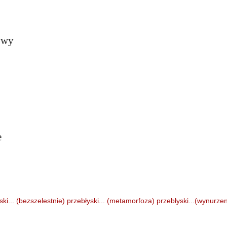
owy
e
ski... (bezszelestnie)
przebłyski... (metamorfoza)
przebłyski...(wynurzen