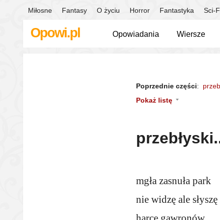
Miłosne
Fantasy
O życiu
Horror
Fantastyka
Sci-F
Opowi.pl
Opowiadania
Wiersze
Poprzednie części
:
przeb
Pokaż listę
przebłyski.
mgła zasnuła park
nie widzę ale słyszę
harce gawronów