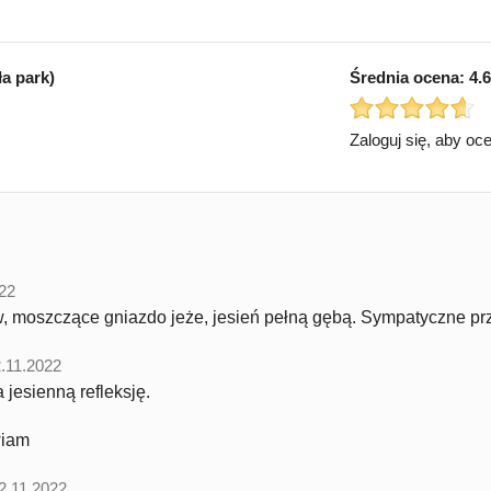
ła park)
Średnia ocena:
4.6
Zaloguj się, aby oc
22
 moszczące gniazdo jeże, jesień pełną gębą. Sympatyczne pr
.11.2022
 jesienną refleksję.
wiam
2.11.2022