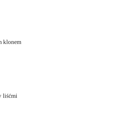
ym klonem
 liśćmi