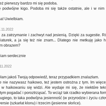
eż pierwszy bardzo mi się podoba.
 podwójne kigo. Podoba mi się także ostatnie, ale i w nim
na! Uwielbiam.
.11.2022
 za zatrzymanie i zachwyt nad jesienią. Dzięki za sugestie. R
iaturek, a ja się też nie znam... Dlatego nie metkuję jako h
ym obrazem?
iam serdecznie
11.2022
łam jakoś Twoją odpowiedź, teraz przypadkiem znalazłam.
 nie nazywasz haikowo, też jestem ostrożna z tym. Im więce
 w haikowaniu się widzi. Ale wydaje mi się, że niektóre tek
 tym pogadać i poroztrząsać. To wciąż tak rzadko wybierana for
ugiego, to taka podwójna jesienność (w przyrodzie i życiu czło
rsie (szkarłat klonu) i trzecim (jesienne słońce).