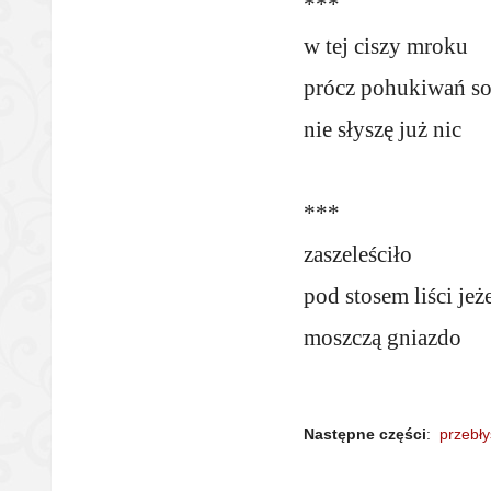
***
w tej ciszy mroku
prócz pohukiwań s
nie słyszę już nic
***
zaszeleściło
pod stosem liści jeż
moszczą gniazdo
Następne części
:
przebły