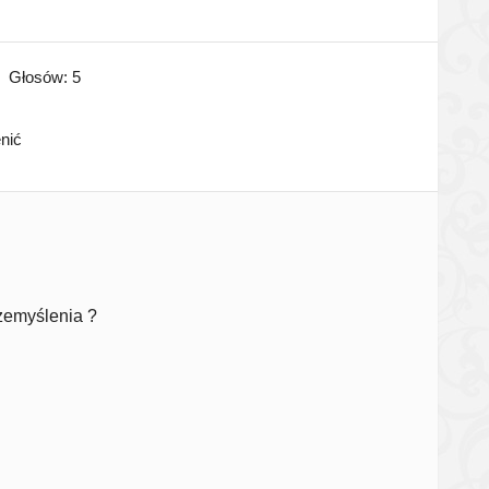
Głosów:
5
enić
zemyślenia ?