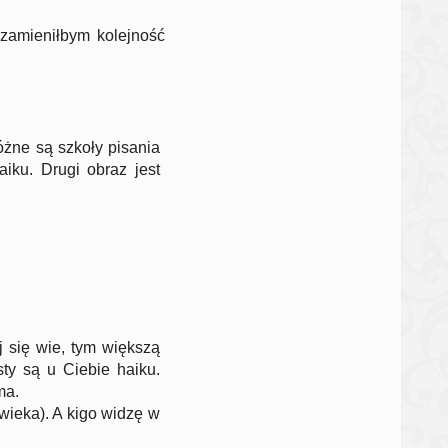
 zamieniłbym kolejność
óżne są szkoły pisania
aiku. Drugi obraz jest
j się wie, tym większą
sty są u Ciebie haiku.
ma.
wieka). A kigo widzę w