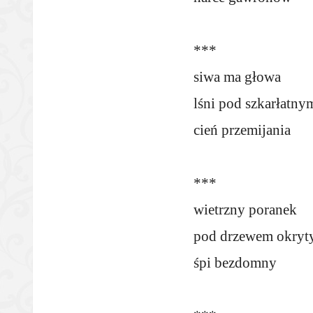
***
siwa ma głowa
lśni pod szkarłatn
cień przemijania
***
wietrzny poranek
pod drzewem okryty
śpi bezdomny