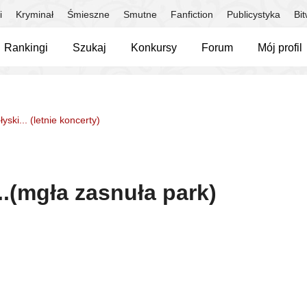
i
Kryminał
Śmieszne
Smutne
Fanfiction
Publicystyka
Bi
Rankingi
Szukaj
Konkursy
Forum
Mój profil
łyski... (letnie koncerty)
..(mgła zasnuła park)