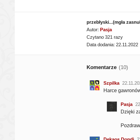
przebłyski...(mgła zasnu
Autor:
Pasja
Czytano 321 razy
Data dodania: 22.11.2022
Komentarze
(10)
Szpilka
22.11.20
Harce gawronów,
Pasja
22
Dzięki za
Pozdra
Dekaos Dondi
2