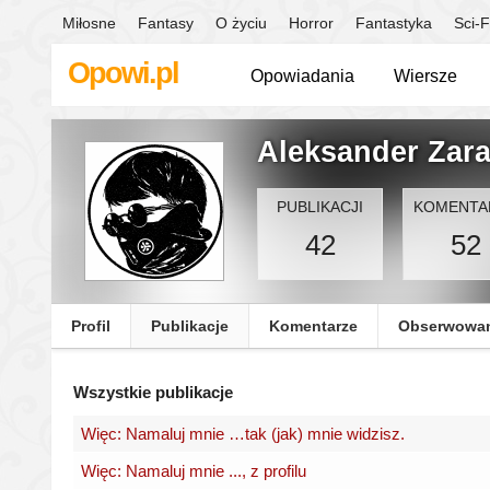
Miłosne
Fantasy
O życiu
Horror
Fantastyka
Sci-F
Opowi.pl
Opowiadania
Wiersze
Aleksander Zar
PUBLIKACJI
KOMENTA
42
52
Profil
Publikacje
Komentarze
Obserwowa
Wszystkie publikacje
Więc: Namaluj mnie …tak (jak) mnie widzisz.
Więc: Namaluj mnie ..., z profilu