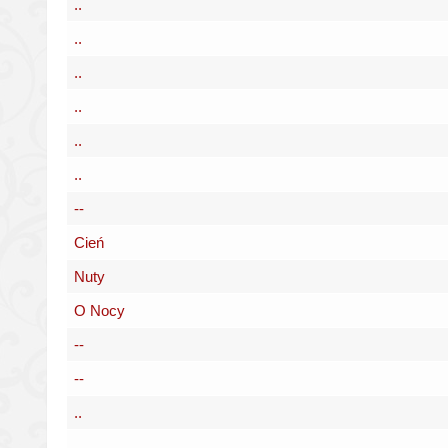
..
..
..
..
..
..
--
Cień
Nuty
O Nocy
--
--
..
..