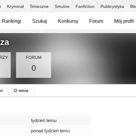
i
Kryminał
Śmieszne
Smutne
Fanfiction
Publicystyka
Bi
Rankingi
Szukaj
Konkursy
Forum
Mój profil
aza
RZY
FORUM
0
ni
O mnie
tydzień temu
ponad tydzień temu