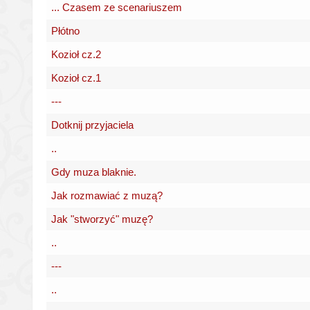
... Czasem ze scenariuszem
Płótno
Kozioł cz.2
Kozioł cz.1
---
Dotknij przyjaciela
..
Gdy muza blaknie.
Jak rozmawiać z muzą?
Jak "stworzyć" muzę?
..
---
..