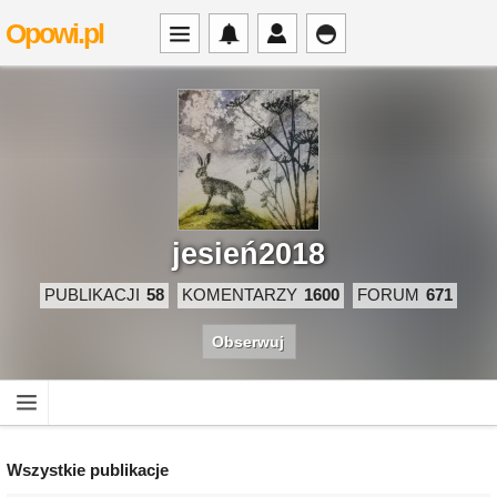
Opowi.pl
jesień2018
PUBLIKACJI
58
KOMENTARZY
1600
FORUM
671
Obserwuj
Wszystkie publikacje