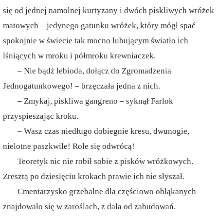
się od jednej namolnej kurtyzany i dwóch piskliwych wróżek
matowych – jedynego gatunku wróżek, który mógł spać
spokojnie w świecie tak mocno lubującym światło ich
lśniących w mroku i półmroku krewniaczek.
– Nie bądź lebioda, dołącz do Zgromadzenia
Jednogatunkowego! – brzęczała jedna z nich.
– Zmykaj, piskliwa gangreno – syknął Farlok
przyspieszając kroku.
– Wasz czas niedługo dobiegnie kresu, dwunogie,
nielotne paszkwile! Role się odwrócą!
Teoretyk nic nie robił sobie z pisków wróżkowych.
Zresztą po dziesięciu krokach prawie ich nie słyszał.
Cmentarzysko grzebalne dla częściowo obłąkanych
znajdowało się w zaroślach, z dala od zabudowań.