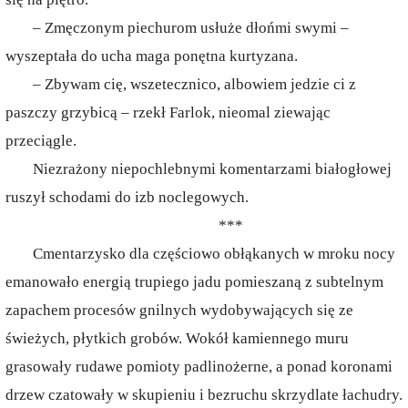
– Zmęczonym piechurom usłuże dłońmi swymi –
wyszeptała do ucha maga ponętna kurtyzana.
– Zbywam cię, wszetecznico, albowiem jedzie ci z
paszczy grzybicą – rzekł Farlok, nieomal ziewając
przeciągle.
Niezrażony niepochlebnymi komentarzami białogłowej
ruszył schodami do izb noclegowych.
***
Cmentarzysko dla częściowo obłąkanych w mroku nocy
emanowało energią trupiego jadu pomieszaną z subtelnym
zapachem procesów gnilnych wydobywających się ze
świeżych, płytkich grobów. Wokół kamiennego muru
grasowały rudawe pomioty padlinożerne, a ponad koronami
drzew czatowały w skupieniu i bezruchu skrzydlate łachudry.