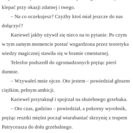
klepać przy okazji zdatnej i twego.
– Na co oczekujesz? Czyżby ktoś miał jeszcze do nas
dołączyć?
Kariewel jakby ożywił się nieco na to pytanie. Po czym
w tym samym momencie postać wzgardzona przez teoretyka
wiedzy magicznej stawiła się w bramie cmentarnej.
Telesfor podszedł do zgromadzonych prężąc pierś
dumnie.
– Wzywałeś mnie ojcze. Oto jestem – powiedział głosem
ciężkim, pełnym ambicji.
Kariewel przytaknął i spojrzał na służebnego grzebaka.
– Oto czas, gadzino – powiedział, a pokorny wyrobnik,
prężąc resztki mięśni począł wtarabaniać skrzynię z trupem
Patryceusza do dołu grzebalnego.