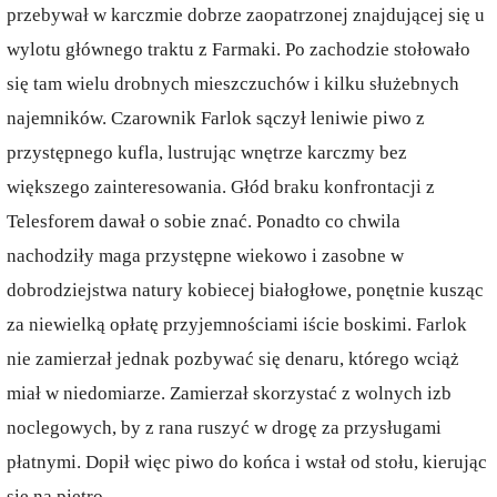
przebywał w karczmie dobrze zaopatrzonej znajdującej się u
wylotu głównego traktu z Farmaki. Po zachodzie stołowało
się tam wielu drobnych mieszczuchów i kilku służebnych
najemników. Czarownik Farlok sączył leniwie piwo z
przystępnego kufla, lustrując wnętrze karczmy bez
większego zainteresowania. Głód braku konfrontacji z
Telesforem dawał o sobie znać. Ponadto co chwila
nachodziły maga przystępne wiekowo i zasobne w
dobrodziejstwa natury kobiecej białogłowe, ponętnie kusząc
za niewielką opłatę przyjemnościami iście boskimi. Farlok
nie zamierzał jednak pozbywać się denaru, którego wciąż
miał w niedomiarze. Zamierzał skorzystać z wolnych izb
noclegowych, by z rana ruszyć w drogę za przysługami
płatnymi. Dopił więc piwo do końca i wstał od stołu, kierując
się na piętro.