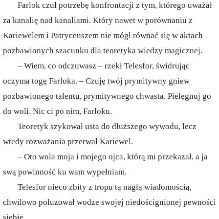
Farlok czuł potrzebę konfrontacji z tym, którego uważał
za kanalię nad kanaliami. Który nawet w porównaniu z
Kariewelem i Patryceuszem nie mógł równać się w aktach
pozbawionych szacunku dla teoretyka wiedzy magicznej.
– Wiem, co odczuwasz – rzekł Telesfor, świdrując
oczyma togę Farloka. – Czuję twój prymitywny gniew
pozbawionego talentu, prymitywnego chwasta. Pielęgnuj go
do woli. Nic ci po nim, Farloku.
Teoretyk szykował usta do dłuższego wywodu, lecz
wtedy rozważania przerwał Kariewel.
– Oto wola moja i mojego ojca, którą mi przekazał, a ja
swą powinność ku wam wypełniam.
Telesfor nieco zbity z tropu tą nagłą wiadomością,
chwilowo poluzował wodze swojej niedoścignionej pewności
siebie.