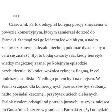
***
Czarownik Farlok odsypiał kolejną porcję zmęczenia w
powozie komercyjnym, którym zamierzał dotrzeć do
Farmaki. Stamtąd zaś gościńcem ledwie bitym, a nadto
zachwaszczonym należało piechotą pokonać dystans, by u
celu się znaleźć. Był to bodaj czwarty raz, kiedy teoretyk
wiedzy magicznej zasnął po kolejnym epizodzie
przebudzenia. W końcu woźnica ryknął z flegmą, iż cel
podróży jest blisko. Niedługo potem byli na miejscu. W
Farmaki zajazd dla komercyjnych przewozów był zadbany,
nadto posiadał karczmę i przybytek uciech cielesnych.
Farlok z żalem odstąpił od potrzeb jurnych i ruszył z miejsca
do Goust’nin. Jeszcze w granicach Farmaki zdążył odpędzić