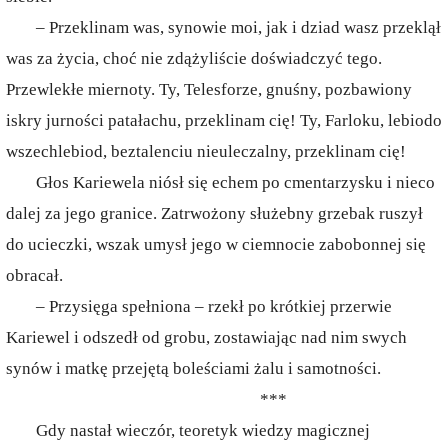
– Przeklinam was, synowie moi, jak i dziad wasz przeklął
was za życia, choć nie zdążyliście doświadczyć tego.
Przewlekłe miernoty. Ty, Telesforze, gnuśny, pozbawiony
iskry jurności patałachu, przeklinam cię! Ty, Farloku, lebiodo
wszechlebiod, beztalenciu nieuleczalny, przeklinam cię!
Głos Kariewela niósł się echem po cmentarzysku i nieco
dalej za jego granice. Zatrwożony służebny grzebak ruszył
do ucieczki, wszak umysł jego w ciemnocie zabobonnej się
obracał.
– Przysięga spełniona – rzekł po krótkiej przerwie
Kariewel i odszedł od grobu, zostawiając nad nim swych
synów i matkę przejętą boleściami żalu i samotności.
***
Gdy nastał wieczór, teoretyk wiedzy magicznej