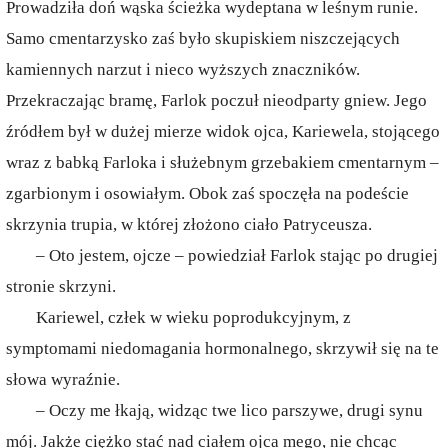
Prowadziła doń wąska ścieżka wydeptana w leśnym runie.
Samo cmentarzysko zaś było skupiskiem niszczejących
kamiennych narzut i nieco wyższych znaczników.
Przekraczając bramę, Farlok poczuł nieodparty gniew. Jego
źródłem był w dużej mierze widok ojca, Kariewela, stojącego
wraz z babką Farloka i służebnym grzebakiem cmentarnym –
zgarbionym i osowiałym. Obok zaś spoczęła na podeście
skrzynia trupia, w której złożono ciało Patryceusza.
– Oto jestem, ojcze – powiedział Farlok stając po drugiej
stronie skrzyni.
Kariewel, człek w wieku poprodukcyjnym, z
symptomami niedomagania hormonalnego, skrzywił się na te
słowa wyraźnie.
– Oczy me łkają, widząc twe lico parszywe, drugi synu
mój. Jakże ciężko stać nad ciałem ojca mego, nie chcąc