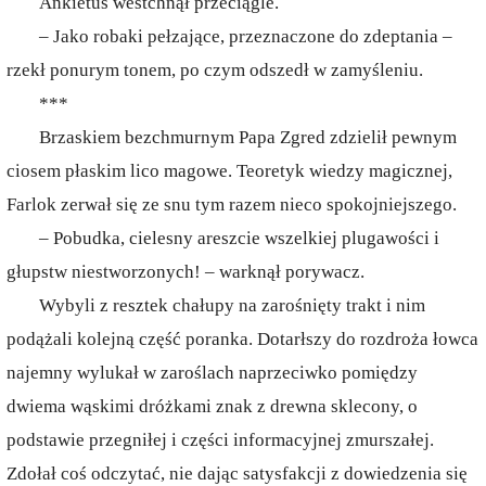
Ankietus westchnął przeciągle.
– Jako robaki pełzające, przeznaczone do zdeptania –
rzekł ponurym tonem, po czym odszedł w zamyśleniu.
***
Brzaskiem bezchmurnym Papa Zgred zdzielił pewnym
ciosem płaskim lico magowe. Teoretyk wiedzy magicznej,
Farlok zerwał się ze snu tym razem nieco spokojniejszego.
– Pobudka, cielesny areszcie wszelkiej plugawości i
głupstw niestworzonych! – warknął porywacz.
Wybyli z resztek chałupy na zarośnięty trakt i nim
podążali kolejną część poranka. Dotarłszy do rozdroża łowca
najemny wylukał w zaroślach naprzeciwko pomiędzy
dwiema wąskimi dróżkami znak z drewna sklecony, o
podstawie przegniłej i części informacyjnej zmurszałej.
Zdołał coś odczytać, nie dając satysfakcji z dowiedzenia się