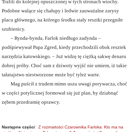
Trafili do kolejnej opuszczonej w tych stronach wiochy.
Podobne walące się chałupy i ledwie zauważalne zarysy
placu głównego, na którego środku stały resztki przegniłe
szubienicy.
– Rynda-bynda, Farlok niedługo zadynda –
podśpiewywał Papa Zgred, kiedy przechodzili obok resztek
narzędzia katowskiego. – Już widzę tę ciężką sakwę denaru
dobrej próby. Choć sam z dziwoty wyjść nie umiem, iż takie
tałatajstwo niestworzone może być tyleż warte.
Mag puścił z trudem mimo uszu uwagi porywacza, choć
w części potylicznej formował się już plan, by dziabnąć
zębem przedramię oprawcy.
Następne części
:
Z rozmaitości Czarownika Farloka: Kto ma na