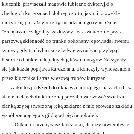
klucznik, przytaczali magowie lubieżne dykteryjki o
chędogich kurtyzanach dobrego sortu, jakimi to zwykle
raczyli się po każdym ze zgromadzeń tego typu. Ojciec
Jeremiasza, czcigodny, zasłużony, lecz ostatecznie przez
parszywą skłonność do trunku pokonany, opowiadał swemu
synowi, gdy ten był jeszcze ledwie wyrosłym przylepą
historie o bankietach pełnych jęków i umizgów. Zaczynały
się jak każda popijawa karczemna, a kończyły wynoszeniem
przez klucznika i straż wieżową trupów kurtyzan.
Ankietus podszedł do okna wychodzącego na zachód i w
stanie melancholii klinicznej począł obserwować świat za
cienką szybą stworzoną ręką szklarza z miejscowego zakładu
współpracującego z gildią od pięciu pokoleń.
– Odkąd tu przebywasz kluczniku, ile razy otwierałeś te
wrota? – zapytał zupełnie nagle, bez zapowiedzi.