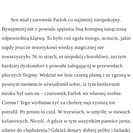
Sen miał czarownik Farlok co najmniej niespokojny.
Bynajmniej nie z powodu spętania liną konopną nasączoną
odpowiednią klątwą. To było coś zgoła innego, uczucie, jakie
nigdy jeszcze teoretykowi wiedzy magicznej nie
towarzyszyło. Ni to strach, ni niepokój chorobliwy, ani tym
bardziej dyskomfort z powodu zalegającej w przewodach
płucnych flegmy. Widział we śnie czarną plamę i ze zgrozą w
pewnym momencie uświadomił sobie, iż tym bezkresem
mroku był sam on – czarownik Farlok we własnej osobie.
Czemu? Tego wytłumaczyć za cholerę najczystszą nie
potrafił. Po prostu to czuł. W trzewiach, w umyśle, w stawach
kolanowych. Nicość. A gdzie w tym wszystkim pannice jurne,
zdatne do chędożenia? Gdzież denary dobrej próby i hulanki