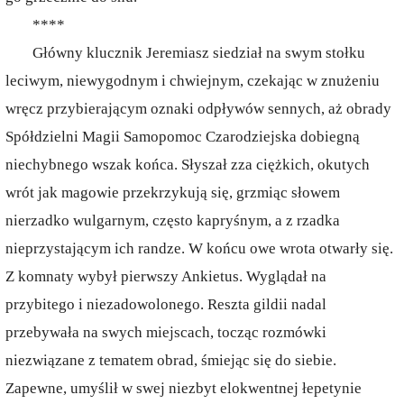
****
Główny klucznik Jeremiasz siedział na swym stołku
leciwym, niewygodnym i chwiejnym, czekając w znużeniu
wręcz przybierającym oznaki odpływów sennych, aż obrady
Spółdzielni Magii Samopomoc Czarodziejska dobiegną
niechybnego wszak końca. Słyszał zza ciężkich, okutych
wrót jak magowie przekrzykują się, grzmiąc słowem
nierzadko wulgarnym, często kapryśnym, a z rzadka
nieprzystającym ich randze. W końcu owe wrota otwarły się.
Z komnaty wybył pierwszy Ankietus. Wyglądał na
przybitego i niezadowolonego. Reszta gildii nadal
przebywała na swych miejscach, tocząc rozmówki
niezwiązane z tematem obrad, śmiejąc się do siebie.
Zapewne, umyślił w swej niezbyt elokwentnej łepetynie