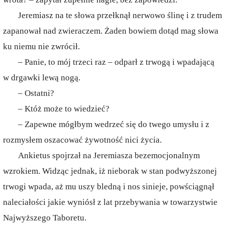
Jeremiasz na te słowa przełknął nerwowo ślinę i z trudem
zapanował nad zwieraczem. Żaden bowiem dotąd mag słowa
ku niemu nie zwrócił.
– Panie, to mój trzeci raz – odparł z trwogą i wpadającą
w drgawki lewą nogą.
– Ostatni?
– Któż może to wiedzieć?
– Zapewne mógłbym wedrzeć się do twego umysłu i z
rozmysłem oszacować żywotność nici życia.
Ankietus spojrzał na Jeremiasza bezemocjonalnym
wzrokiem. Widząc jednak, iż nieborak w stan podwyższonej
trwogi wpada, aż mu uszy bledną i nos sinieje, powściągnął
naleciałości jakie wyniósł z lat przebywania w towarzystwie
Najwyższego Taboretu.