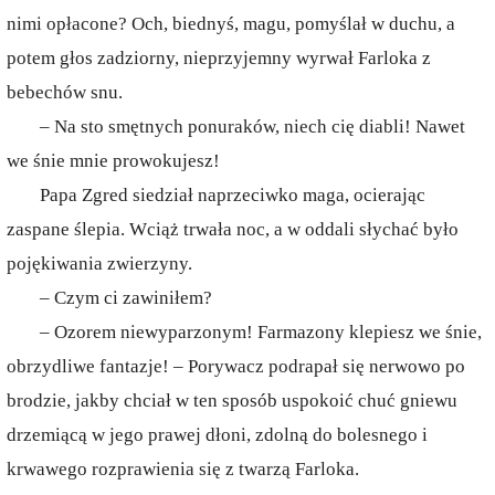
nimi opłacone? Och, biednyś, magu, pomyślał w duchu, a
potem głos zadziorny, nieprzyjemny wyrwał Farloka z
bebechów snu.
– Na sto smętnych ponuraków, niech cię diabli! Nawet
we śnie mnie prowokujesz!
Papa Zgred siedział naprzeciwko maga, ocierając
zaspane ślepia. Wciąż trwała noc, a w oddali słychać było
pojękiwania zwierzyny.
– Czym ci zawiniłem?
– Ozorem niewyparzonym! Farmazony klepiesz we śnie,
obrzydliwe fantazje! – Porywacz podrapał się nerwowo po
brodzie, jakby chciał w ten sposób uspokoić chuć gniewu
drzemiącą w jego prawej dłoni, zdolną do bolesnego i
krwawego rozprawienia się z twarzą Farloka.