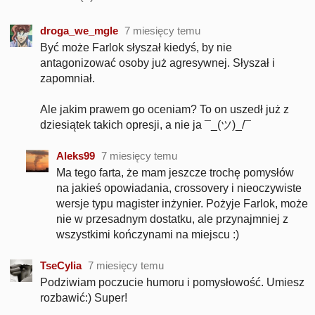
droga_we_mgle
7 miesięcy temu
Być może Farlok słyszał kiedyś, by nie
antagonizować osoby już agresywnej. Słyszał i
zapomniał.
Ale jakim prawem go oceniam? To on uszedł już z
dziesiątek takich opresji, a nie ja ¯⁠⁠_⁠(⁠ツ⁠)⁠_⁠/⁠¯
Aleks99
7 miesięcy temu
Ma tego farta, że mam jeszcze trochę pomysłów
na jakieś opowiadania, crossovery i nieoczywiste
wersje typu magister inżynier. Pożyje Farlok, może
nie w przesadnym dostatku, ale przynajmniej z
wszystkimi kończynami na miejscu :)
TseCylia
7 miesięcy temu
Podziwiam poczucie humoru i pomysłowość. Umiesz
rozbawić:) Super!