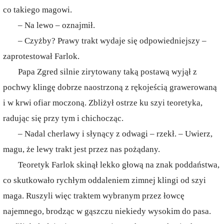
co takiego magowi.
– Na lewo – oznajmił.
– Czyżby? Prawy trakt wydaje się odpowiedniejszy –
zaprotestował Farlok.
Papa Zgred silnie zirytowany taką postawą wyjął z
pochwy klingę dobrze naostrzoną z rękojeścią grawerowaną
i w krwi ofiar moczoną. Zbliżył ostrze ku szyi teoretyka,
radując się przy tym i chichocząc.
– Nadal cherlawy i słynący z odwagi – rzekł. – Uwierz,
magu, że lewy trakt jest przez nas pożądany.
Teoretyk Farlok skinął lekko głową na znak poddaństwa,
co skutkowało rychłym oddaleniem zimnej klingi od szyi
maga. Ruszyli więc traktem wybranym przez łowcę
najemnego, brodząc w gąszczu niekiedy wysokim do pasa.