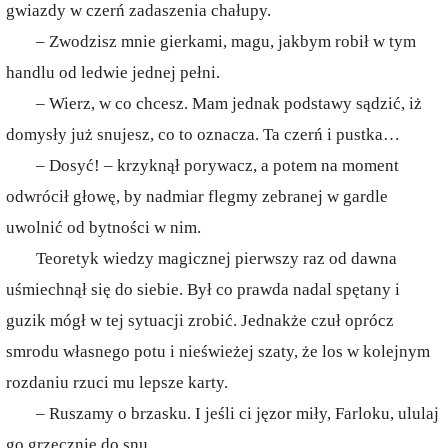
gwiazdy w czerń zadaszenia chałupy.
– Zwodzisz mnie gierkami, magu, jakbym robił w tym
handlu od ledwie jednej pełni.
– Wierz, w co chcesz. Mam jednak podstawy sądzić, iż
domysły już snujesz, co to oznacza. Ta czerń i pustka…
– Dosyć! – krzyknął porywacz, a potem na moment
odwrócił głowę, by nadmiar flegmy zebranej w gardle
uwolnić od bytności w nim.
Teoretyk wiedzy magicznej pierwszy raz od dawna
uśmiechnął się do siebie. Był co prawda nadal spętany i
guzik mógł w tej sytuacji zrobić. Jednakże czuł oprócz
smrodu własnego potu i nieświeżej szaty, że los w kolejnym
rozdaniu rzuci mu lepsze karty.
– Ruszamy o brzasku. I jeśli ci jęzor miły, Farloku, ululaj
go grzecznie do snu.