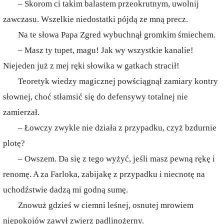
– Skorom ci takim balastem przeokrutnym, uwolnij
zawczasu. Wszelkie niedostatki pójdą ze mną precz.
Na te słowa Papa Zgred wybuchnął gromkim śmiechem.
– Masz ty tupet, magu! Jak wy wszystkie kanalie!
Niejeden już z mej ręki słowika w gatkach stracił!
Teoretyk wiedzy magicznej powściągnął zamiary kontry
słownej, choć stłamsić się do defensywy totalnej nie
zamierzał.
– Łowczy zwykle nie działa z przypadku, czyż bzdurnie
plotę?
– Owszem. Da się z tego wyżyć, jeśli masz pewną rękę i
renomę. A za Farloka, zabijakę z przypadku i niecnotę na
uchodźstwie dadzą mi godną sumę.
Znowuż gdzieś w ciemni leśnej, osnutej mrowiem
niepokojów zawył zwierz padlinożerny.