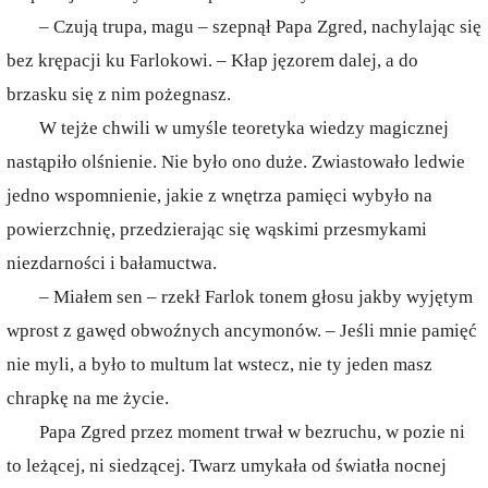
– Czują trupa, magu – szepnął Papa Zgred, nachylając się
bez krępacji ku Farlokowi. – Kłap jęzorem dalej, a do
brzasku się z nim pożegnasz.
W tejże chwili w umyśle teoretyka wiedzy magicznej
nastąpiło olśnienie. Nie było ono duże. Zwiastowało ledwie
jedno wspomnienie, jakie z wnętrza pamięci wybyło na
powierzchnię, przedzierając się wąskimi przesmykami
niezdarności i bałamuctwa.
– Miałem sen – rzekł Farlok tonem głosu jakby wyjętym
wprost z gawęd obwoźnych ancymonów. – Jeśli mnie pamięć
nie myli, a było to multum lat wstecz, nie ty jeden masz
chrapkę na me życie.
Papa Zgred przez moment trwał w bezruchu, w pozie ni
to leżącej, ni siedzącej. Twarz umykała od światła nocnej