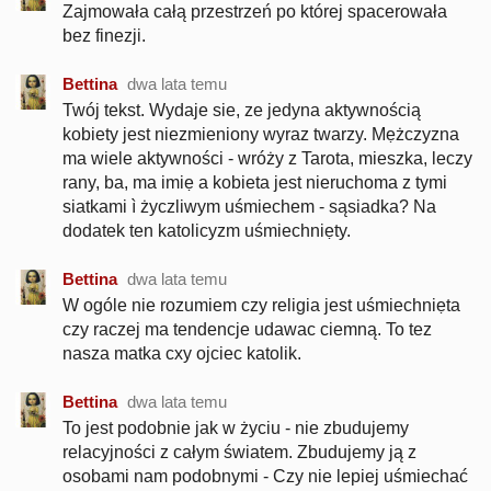
Zajmowała całą przestrzeń po której spacerowała
bez finezji.
Bettina
dwa lata temu
Twój tekst. Wydaje sie, ze jedyna aktywnością
kobiety jest niezmieniony wyraz twarzy. Mẹżczyzna
ma wiele aktywności - wróży z Tarota, mieszka, leczy
rany, ba, ma imiẹ a kobieta jest nieruchoma z tymi
siatkami ì życzliwym uśmiechem - sąsiadka? Na
dodatek ten katolicyzm uśmiechniẹty.
Bettina
dwa lata temu
W ogóle nie rozumiem czy religia jest uśmiechniẹta
czy raczej ma tendencje udawac ciemną. To tez
nasza matka cxy ojciec katolik.
Bettina
dwa lata temu
To jest podobnie jak w życiu - nie zbudujemy
relacyjności z całym światem. Zbudujemy ją z
osobami nam podobnymi - Czy nie lepiej uśmiechać