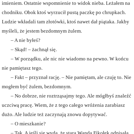
imieniem. Ostatnie wspomnienie to widok nieba. Leżałem na
chodniku. Obok ktoś wyrzucił pustą paczkę po chrupkach.
Ludzie wkładali tam złotówki, ktoś nawet dał piątaka. Jakby
myśleli, że jestem bezdomnym żulem.
– A nie byłeś?
– Skąd! – żachnął się.
– W porządku, ale nic nie wiadomo na pewno. W końcu
nie pamiętasz tego.
– Fakt – przyznał rację. – Nie pamiętam, ale czuję to. Nie
mogłem być żulem, bezdomnym.
– No dobrze, nie roztrząsajmy tego. Ale mógłbyś znaleźć
uczciwą pracę. Wiem, że z tego całego wróżenia zarabiasz
dużo. Ale ludzie też zaczynają znowu dopytywać.
– O mieszkanie?
– Tak. A jeśli się wyda, że stara Wanda Fikołek odpisała