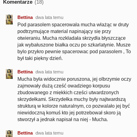
Komentarze
(18)
Bettina
dwa lata temu
Pod parasolem spacerowała mucha włażąc w druty
podtrzymujące material napinający siẹ przy
otwieraniu. Mucha rozkładała skrzydła błyszczące
jak wybałuszone białka oczu po szkarlatynie. Musze
bylo przykro pewnie spacerowac pod parasolem , To
był taki piẹkny dzień.
Bettina
dwa lata temu
Mucha była widocznie poruszona, jej olbrzymie oczy
zajmowały dużą czẹść owadziego korpusu
zbudowanego z miẹkkich czẹści utwardzonych
skrzydełkami. Skrzydełka muchy były najtwardszą
strukturą w kolorze naturalnym, co pozwalało jej być
niewidoczną komuś kto jej potrzebował skoro ją
stworzył a jednak napisał na niej - Mucha.
Bettina
dwa lata temu