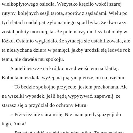
wielkopłytowego osiedla. Wszystko kręciło wokół szarej
rutyny, kolejnych sesji tarota, sporów z sąsiadami. Wielu po
tych latach nadal patrzyło na niego spod byka. Ze dwa razy
został pobity mocniej, tak że potem trzy dni leżał obolały w
łóżku. Ostatnio wyglądało, że sytuacja się ustabilizowała, ale
ta niesłychana dziura w pamięci, jakby urodził się ledwie rok
temu, nie dawała mu spokoju.
Stanęli jeszcze na krótko przed wejściem na klatkę.
Kobieta mieszkała wyżej, na piątym piętrze, on na trzecim.
– To będzie spokojne przyjęcie, jestem przekonana. Ale
na wszelki wypadek, jeśli będą wypytywać, zapewnij, że
starasz się o przydział do ochrony Muru.
– Przecież nie staram się. Nie mam predyspozycji do
tego, Anka!
– Przestań robić z siebie nieudacznika! To prawdziwy