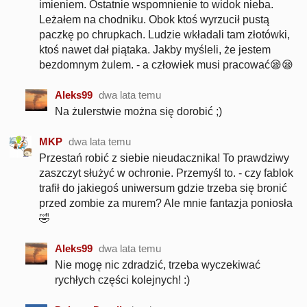
imieniem. Ostatnie wspomnienie to widok nieba.
Leżałem na chodniku. Obok ktoś wyrzucił pustą
paczkę po chrupkach. Ludzie wkładali tam złotówki,
ktoś nawet dał piątaka. Jakby myśleli, że jestem
bezdomnym żulem. - a człowiek musi pracować😪😪
Aleks99
dwa lata temu
Na żulerstwie można się dorobić ;)
MKP
dwa lata temu
Przestań robić z siebie nieudacznika! To prawdziwy
zaszczyt służyć w ochronie. Przemyśl to. - czy fablok
trafił do jakiegoś uniwersum gdzie trzeba się bronić
przed zombie za murem? Ale mnie fantazja poniosła
🤣
Aleks99
dwa lata temu
Nie mogę nic zdradzić, trzeba wyczekiwać
rychłych części kolejnych! :)