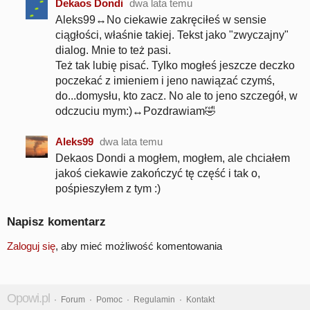
Dekaos Dondi
dwa lata temu
Aleks99↔No ciekawie zakręciłeś w sensie
ciągłości, właśnie takiej. Tekst jako "zwyczajny"
dialog. Mnie to też pasi.
Też tak lubię pisać. Tylko mogłeś jeszcze deczko
poczekać z imieniem i jeno nawiązać czymś,
do...domysłu, kto zacz. No ale to jeno szczegół, w
odczuciu mym:)↔Pozdrawiam🤣
Aleks99
dwa lata temu
Dekaos Dondi a mogłem, mogłem, ale chciałem
jakoś ciekawie zakończyć tę część i tak o,
pośpieszyłem z tym :)
Napisz komentarz
Zaloguj się
, aby mieć możliwość komentowania
Opowi.pl
·
Forum
·
Pomoc
·
Regulamin
·
Kontakt