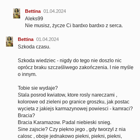
Bettina
01.04.2024
Aleks99
Nie musisz, życze Ci bardxo bardxo z serca.
Bettina
01.04.2024
Szkoda czasu.
Szkoda wiedziec - nigdy do tego nie doszlo nic
oprócz braku szczəśliwego zakończenia. I nie myślẹ
o innym.
Tobie sie wydaje?
Stala posrod kwiatow, ktore rosly nareczami ,
kolorowe od zieleni po granice groszku, jak postac
wyciẹta z jakiejs karmazynowej powiesci - kamraci?
Bracia?
Bracia Karamazow. Padal niebieski snieg.
Sine zajscie? Czy piẹkno jego , gdy tworzyl z nia
calosc , oboje jednakowo piekni, piekni, piekni,