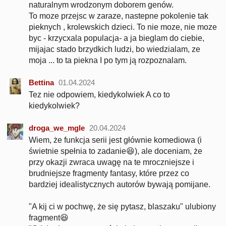
naturalnym wrodzonym doborem genów.
To moze przejsc w zaraze, nastepne pokolenie tak
pieknych , krolewskich dzieci. To nie moze, nie moze
byc - krzycxala populacja- a ja bieglam do ciebie,
mijajac stado brzydkich ludzi, bo wiedzialam, ze
moja ... to ta piekna I po tym ją rozpoznalam.
Bettina
01.04.2024
Tez nie odpowiem, kiedykolwiek A co to
kiedykolwiek?
droga_we_mgle
20.04.2024
Wiem, że funkcja serii jest głównie komediowa (i
świetnie spełnia to zadanie😆), ale doceniam, że
przy okazji zwraca uwagę na te mroczniejsze i
brudniejsze fragmenty fantasy, które przez co
bardziej idealistycznych autorów bywają pomijane.
"A kij ci w pochwę, że się pytasz, blaszaku" ulubiony
fragment😆