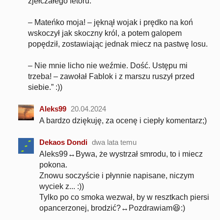
zjełczałego fetoru.
– Mateńko moja! – jęknął wojak i prędko na koń
wskoczył jak skoczny król, a potem galopem
popędził, zostawiając jednak miecz na pastwę losu.
– Nie mnie licho nie weźmie. Dość. Ustępu mi
trzeba! – zawołał Fablok i z marszu ruszył przed
siebie.” :))
Aleks99
20.04.2024
A bardzo dziękuję, za ocenę i ciepły komentarz;)
Dekaos Dondi
dwa lata temu
Aleks99↔Bywa, że wystrzał smrodu, to i miecz
pokona.
Znowu soczyście i płynnie napisane, niczym
wyciek z... :))
Tylko po co smoka wezwał, by w resztkach piersi
opancerzonej, brodzić?↔Pozdrawiam😆:)