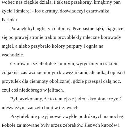
wobec nas ciężkie działa. I tak też przekorny, krnąbrny pan
życia i śmierci - los okrutny, doświadczył czarownika
Farloka.
Poranek był mglisty i chłodny. Przepastne łąki, ciągnące
się po prawej stronie traktu przyoblekły mleczne korowody
mgieł, a niebo przybrało kolory purpury i ognia na
wschodzie.
Czarownik szedł dobrze ubitym, wytyczonym traktem,
co jakiś czas wzmocnionym krawężnikami, ale odkąd opuścił
przytułek dla ciemnoty okolicznej, gdzie przespał całą noc,
czuł coś niedobrego w jelitach.
Był przekonany, że to tamtejsze jadło, skropione czymś
nieświeżym, zaczęło bunt w trzewiach.
Przytułek nie przyjmował zwykle podróżnych na nocleg.
Pokoje zajmowane były przez żebraków, ślepych kupców i