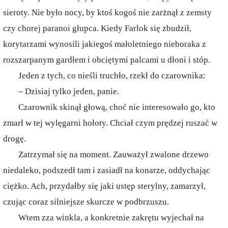
sieroty. Nie było nocy, by ktoś kogoś nie zarżnął z zemsty
czy chorej paranoi głupca. Kiedy Farlok się zbudził,
korytarzami wynosili jakiegoś małoletniego nieboraka z
rozszarpanym gardłem i obciętymi palcami u dłoni i stóp.
Jeden z tych, co nieśli truchło, rzekł do czarownika:
– Dzisiaj tylko jeden, panie.
Czarownik skinął głową, choć nie interesowało go, kto
zmarł w tej wylęgarni hołoty. Chciał czym prędzej ruszać w
drogę.
Zatrzymał się na moment. Zauważył zwalone drzewo
niedaleko, podszedł tam i zasiadł na konarze, oddychając
ciężko. Ach, przydałby się jaki ustęp sterylny, zamarzył,
czując coraz silniejsze skurcze w podbrzuszu.
Wtem zza winkla, a konkretnie zakrętu wyjechał na