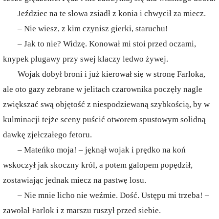
Jeździec na te słowa zsiadł z konia i chwycił za miecz.
– Nie wiesz, z kim czynisz gierki, staruchu!
– Jak to nie? Widzę. Konował mi stoi przed oczami,
knypek plugawy przy swej klaczy ledwo żywej.
Wojak dobył broni i już kierował się w stronę Farloka,
ale oto gazy zebrane w jelitach czarownika poczęły nagle
zwiększać swą objętość z niespodziewaną szybkością, by w
kulminacji tejże sceny puścić otworem spustowym solidną
dawkę zjełczałego fetoru.
– Mateńko moja! – jęknął wojak i prędko na koń
wskoczył jak skoczny król, a potem galopem popędził,
zostawiając jednak miecz na pastwę losu.
– Nie mnie licho nie weźmie. Dość. Ustępu mi trzeba! –
zawołał Farlok i z marszu ruszył przed siebie.