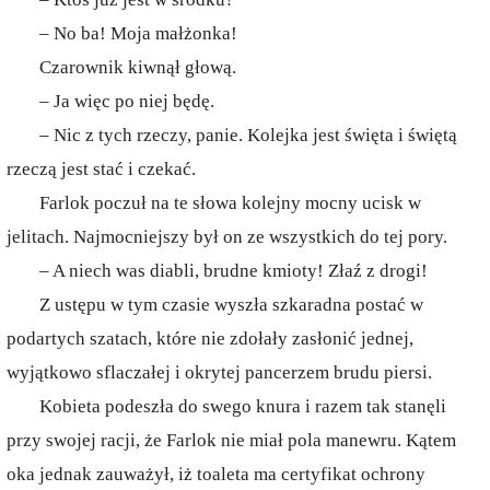
– No ba! Moja małżonka!
Czarownik kiwnął głową.
– Ja więc po niej będę.
– Nic z tych rzeczy, panie. Kolejka jest święta i świętą
rzeczą jest stać i czekać.
Farlok poczuł na te słowa kolejny mocny ucisk w
jelitach. Najmocniejszy był on ze wszystkich do tej pory.
– A niech was diabli, brudne kmioty! Złaź z drogi!
Z ustępu w tym czasie wyszła szkaradna postać w
podartych szatach, które nie zdołały zasłonić jednej,
wyjątkowo sflaczałej i okrytej pancerzem brudu piersi.
Kobieta podeszła do swego knura i razem tak stanęli
przy swojej racji, że Farlok nie miał pola manewru. Kątem
oka jednak zauważył, iż toaleta ma certyfikat ochrony