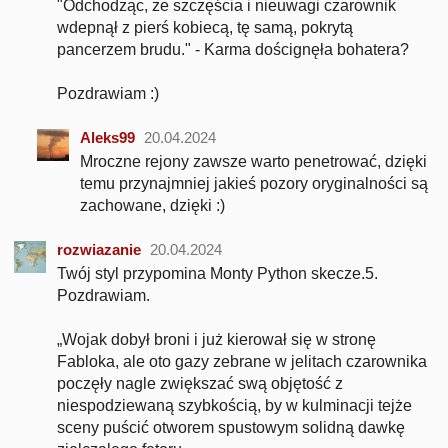
"Odchodząc, ze szczęścia i nieuwagi czarownik
wdepnął z pierś kobiecą, tę samą, pokrytą
pancerzem brudu." - Karma doścignęła bohatera?
Pozdrawiam :)
Aleks99
20.04.2024
Mroczne rejony zawsze warto penetrować, dzięki
temu przynajmniej jakieś pozory oryginalności są
zachowane, dzięki :)
rozwiazanie
20.04.2024
Twój styl przypomina Monty Python skecze.5.
Pozdrawiam.
„Wojak dobył broni i już kierował się w stronę
Fabloka, ale oto gazy zebrane w jelitach czarownika
poczęły nagle zwiększać swą objętość z
niespodziewaną szybkością, by w kulminacji tejże
sceny puścić otworem spustowym solidną dawkę