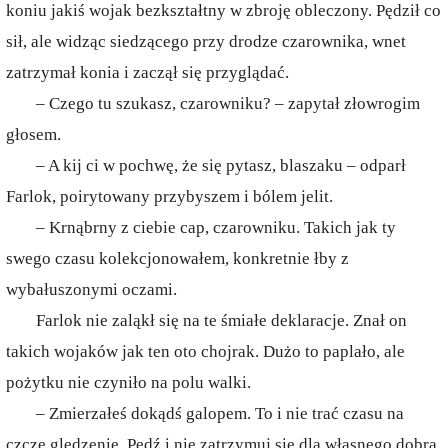
koniu jakiś wojak bezkształtny w zbroję obleczony. Pędził co
sił, ale widząc siedzącego przy drodze czarownika, wnet
zatrzymał konia i zaczął się przyglądać.
– Czego tu szukasz, czarowniku? – zapytał złowrogim
głosem.
– A kij ci w pochwę, że się pytasz, blaszaku – odparł
Farlok, poirytowany przybyszem i bólem jelit.
– Krnąbrny z ciebie cap, czarowniku. Takich jak ty
swego czasu kolekcjonowałem, konkretnie łby z
wybałuszonymi oczami.
Farlok nie zaląkł się na te śmiałe deklaracje. Znał on
takich wojaków jak ten oto chojrak. Dużo to paplało, ale
pożytku nie czyniło na polu walki.
– Zmierzałeś dokądś galopem. To i nie trać czasu na
czcze ględzenie. Pędź i nie zatrzymuj się dla własnego dobra.