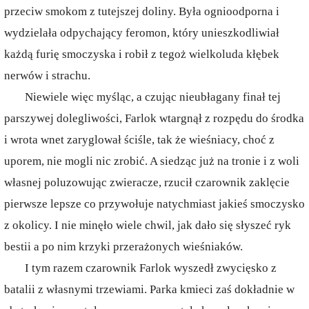
przeciw smokom z tutejszej doliny. Była ognioodporna i
wydzielała odpychający feromon, który unieszkodliwiał
każdą furię smoczyska i robił z tegoż wielkoluda kłębek
nerwów i strachu.
Niewiele więc myśląc, a czując nieubłagany finał tej
parszywej dolegliwości, Farlok wtargnął z rozpędu do środka
i wrota wnet zaryglował ściśle, tak że wieśniacy, choć z
uporem, nie mogli nic zrobić. A siedząc już na tronie i z woli
własnej poluzowując zwieracze, rzucił czarownik zaklęcie
pierwsze lepsze co przywołuje natychmiast jakieś smoczysko
z okolicy. I nie minęło wiele chwil, jak dało się słyszeć ryk
bestii a po nim krzyki przerażonych wieśniaków.
I tym razem czarownik Farlok wyszedł zwycięsko z
batalii z własnymi trzewiami. Parka kmieci zaś dokładnie w