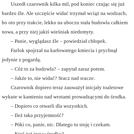
Uszedł czarownik kilka mil, pod koniec czując się już
bardzo źle. Ale szczęście widać trzymał wciąż na wodzach,
bo oto przy trakcie, lekko na uboczu stała budowla całkiem
nowa, a przy niej jakiś wieśniak niedomyty.
– Panie, wyglądasz źle – powiedział chłopek.
Farlok spojrzał na karłowatego kmiecia i prychnął
jedynie z pogardą.
– Cóż to za budowla? – zapytał zaraz potem.
– Jakże to, nie widać? Sracz nad sracze.
Czarownik dopiero teraz zauważył inicjały toaletowe
wykute w kamieniu nad wrotami prowadzącymi do środka.
– Dopiero co otwarli dla wszystkich.
– Ileż taka przyjemność?
– Póki co, panie, nic. Dlatego tu stoję i czekam.
– Ktoś już jest w środku?