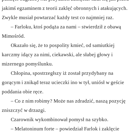
jakimś egzaminem z teorii zaklęć obronnych i atakujących.
Zwykle musiał powtarzać każdy test co najmniej raz.
– Farloku, ktoś podąża za nami – stwierdził z obawą
Mimośród.
Okazało się, że to pospolity kmieć, od samiutkiej
karczmy idący za nimi, ciekawski, ale słabej głowy i
mizernego pomyślunku.
Chłopina, spostrzegłszy iż został przydybany na
gorącym i znikąd teraz ucieczki ino w tył, uniósł w geście
poddania obie ręce.
– Co z nim robimy? Może nas zdradzić, naszą pozycję
zniszczyć w drzazgi.
Czarownik wykombinował pomysł na szybko.
– Melatoninum forte – powiedział Farlok i zaklęcie