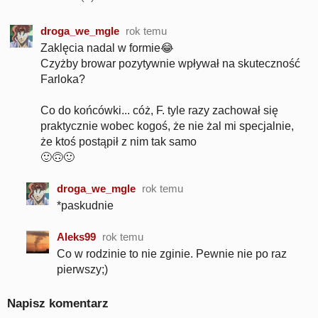
droga_we_mgle
rok temu
Zaklęcia nadal w formie😂
Czyżby browar pozytywnie wpływał na skuteczność
Farloka?
Co do końcówki... cóż, F. tyle razy zachował się
praktycznie wobec kogoś, że nie żal mi specjalnie,
że ktoś postąpił z nim tak samo
🙂🙃🙂
droga_we_mgle
rok temu
*paskudnie
Aleks99
rok temu
Co w rodzinie to nie zginie. Pewnie nie po raz
pierwszy;)
Napisz komentarz