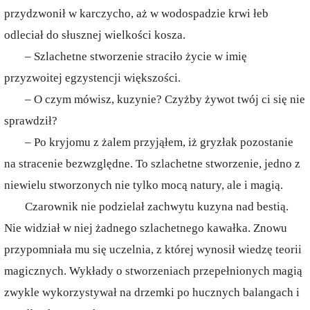
przydzwonił w karczycho, aż w wodospadzie krwi łeb
odleciał do słusznej wielkości kosza.
– Szlachetne stworzenie straciło życie w imię
przyzwoitej egzystencji większości.
– O czym mówisz, kuzynie? Czyżby żywot twój ci się nie
sprawdził?
– Po kryjomu z żalem przyjąłem, iż gryzłak pozostanie
na stracenie bezwzględne. To szlachetne stworzenie, jedno z
niewielu stworzonych nie tylko mocą natury, ale i magią.
Czarownik nie podzielał zachwytu kuzyna nad bestią.
Nie widział w niej żadnego szlachetnego kawałka. Znowu
przypomniała mu się uczelnia, z której wynosił wiedzę teorii
magicznych. Wykłady o stworzeniach przepełnionych magią
zwykle wykorzystywał na drzemki po hucznych balangach i