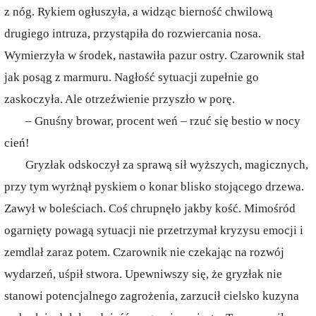
z nóg. Rykiem ogłuszyła, a widząc bierność chwilową
drugiego intruza, przystąpiła do rozwiercania nosa.
Wymierzyła w środek, nastawiła pazur ostry. Czarownik stał
jak posąg z marmuru. Nagłość sytuacji zupełnie go
zaskoczyła. Ale otrzeźwienie przyszło w porę.
– Gnuśny browar, procent weń – rzuć się bestio w nocy
cień!
Gryzłak odskoczył za sprawą sił wyższych, magicznych,
przy tym wyrżnął pyskiem o konar blisko stojącego drzewa.
Zawył w boleściach. Coś chrupnęło jakby kość. Mimośród
ogarnięty powagą sytuacji nie przetrzymał kryzysu emocji i
zemdlał zaraz potem. Czarownik nie czekając na rozwój
wydarzeń, uśpił stwora. Upewniwszy się, że gryzłak nie
stanowi potencjalnego zagrożenia, zarzucił cielsko kuzyna