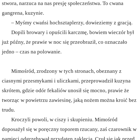
stwora, narzuca na nas presję społeczeństwa. To cwana
gangrena, kuzynie.
– Myśmy cwańsi hochsztaplerzy, dowieziemy z gracją.
Dopili browary i opuścili karczmę, bowiem wieczór był
już późny, że prawie w noc się przeobraził, co oznaczało
jedno – czas na polowanie.
Mimośród, zrodzony w tych stronach, obeznany z
ciasnymi przesmykami i uliczkami, przeprowadził kuzyna
skrótem, gdzie odór fekaliów unosił się mocno, prawie że
tworząc w powietrzu zawiesinę, jaką nożem można kroić bez
trudu.
Kroczyli powoli, w ciszy i skupieniu. Mimośród
doposażył się w poręczny toporem rzucany, zaś czarownik w
pamięci odgrzebywał przydaten zaklęcia. Czuł się jak przed