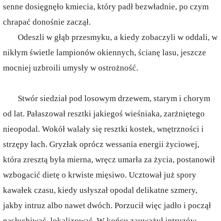
senne dosięgnęło kmiecia, który padł bezwładnie, po czym
chrapać donośnie zaczął.
Odeszli w głąb przesmyku, a kiedy zobaczyli w oddali, w
nikłym świetle lampionów okiennych, ścianę lasu, jeszcze
mocniej uzbroili umysły w ostrożność.
Stwór siedział pod losowym drzewem, starym i chorym
od lat. Pałaszował resztki jakiegoś wieśniaka, zarżniętego
nieopodal. Wokół walały się resztki kostek, wnętrzności i
strzępy łach. Gryzłak oprócz wessania energii życiowej,
która zresztą była mierna, wręcz umarła za życia, postanowił
wzbogacić dietę o krwiste mięsiwo. Ucztował już spory
kawałek czasu, kiedy usłyszał opodal delikatne szmery,
jakby intruz albo nawet dwóch. Porzucił więc jadło i począł
nasłuchiwać, lokalizować. W końcu zauważył intruzów.