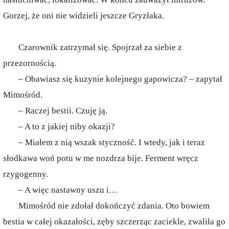
Gorzej, że oni nie widzieli jeszcze Gryzłaka.
Czarownik zatrzymał się. Spojrzał za siebie z
przezornością.
– Obawiasz się kuzynie kolejnego gapowicza? – zapytał
Mimośród.
– Raczej bestii. Czuję ją.
– A to z jakiej niby okazji?
– Miałem z nią wszak styczność. I wtedy, jak i teraz
słodkawa woń potu w me nozdrza bije. Ferment wręcz
rzygogenny.
– A więc nastawny uszu i…
Mimośród nie zdołał dokończyć zdania. Oto bowiem
bestia w całej okazałości, zęby szczerząc zaciekle, zwaliła go