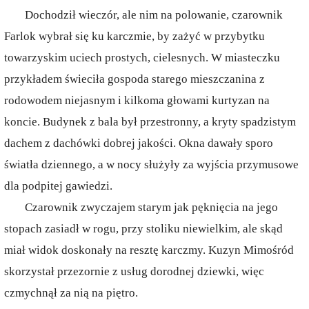
Dochodził wieczór, ale nim na polowanie, czarownik
Farlok wybrał się ku karczmie, by zażyć w przybytku
towarzyskim uciech prostych, cielesnych. W miasteczku
przykładem świeciła gospoda starego mieszczanina z
rodowodem niejasnym i kilkoma głowami kurtyzan na
koncie. Budynek z bala był przestronny, a kryty spadzistym
dachem z dachówki dobrej jakości. Okna dawały sporo
światła dziennego, a w nocy służyły za wyjścia przymusowe
dla podpitej gawiedzi.
Czarownik zwyczajem starym jak pęknięcia na jego
stopach zasiadł w rogu, przy stoliku niewielkim, ale skąd
miał widok doskonały na resztę karczmy. Kuzyn Mimośród
skorzystał przezornie z usług dorodnej dziewki, więc
czmychnął za nią na piętro.