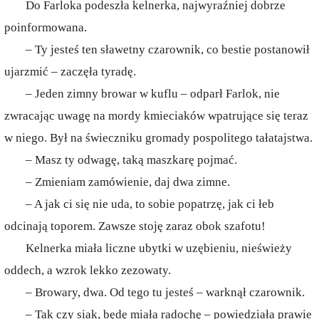
Do Farloka podeszła kelnerka, najwyraźniej dobrze
poinformowana.
– Ty jesteś ten sławetny czarownik, co bestie postanowił
ujarzmić – zaczęła tyradę.
– Jeden zimny browar w kuflu – odparł Farlok, nie
zwracając uwagę na mordy kmieciaków wpatrujące się teraz
w niego. Był na świeczniku gromady pospolitego tałatajstwa.
– Masz ty odwagę, taką maszkarę pojmać.
– Zmieniam zamówienie, daj dwa zimne.
– A jak ci się nie uda, to sobie popatrzę, jak ci łeb
odcinają toporem. Zawsze stoję zaraz obok szafotu!
Kelnerka miała liczne ubytki w uzębieniu, nieświeży
oddech, a wzrok lekko zezowaty.
– Browary, dwa. Od tego tu jesteś – warknął czarownik.
– Tak czy siak, będę miała radochę – powiedziała prawie