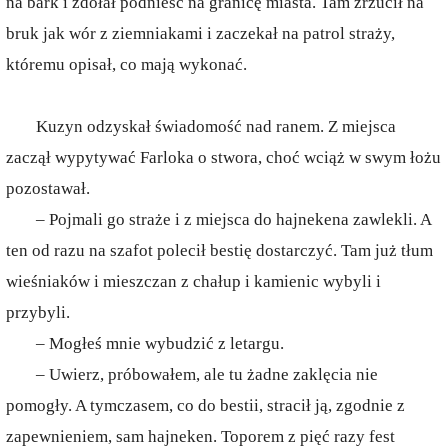
na bark i zdołał podnieść na granicę miasta. Tam zrzucił na
bruk jak wór z ziemniakami i zaczekał na patrol straży,
któremu opisał, co mają wykonać.
Kuzyn odzyskał świadomość nad ranem. Z miejsca
zaczął wypytywać Farloka o stwora, choć wciąż w swym łożu
pozostawał.
– Pojmali go straże i z miejsca do hajnekena zawlekli. A
ten od razu na szafot polecił bestię dostarczyć. Tam już tłum
wieśniaków i mieszczan z chałup i kamienic wybyli i
przybyli.
– Mogłeś mnie wybudzić z letargu.
– Uwierz, próbowałem, ale tu żadne zaklęcia nie
pomogły. A tymczasem, co do bestii, stracił ją, zgodnie z
zapewnieniem, sam hajneken. Toporem z pięć razy fest