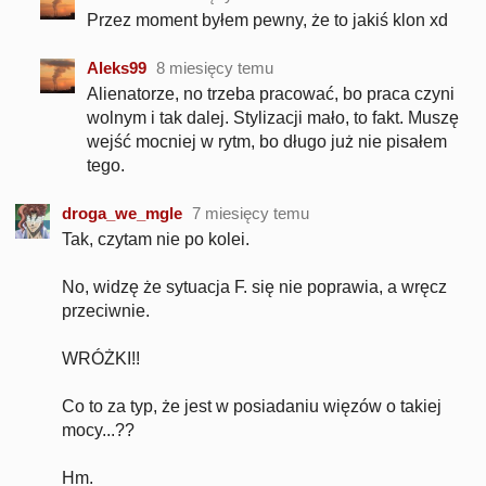
Przez moment byłem pewny, że to jakiś klon xd
Aleks99
8 miesięcy temu
Alienatorze, no trzeba pracować, bo praca czyni
wolnym i tak dalej. Stylizacji mało, to fakt. Muszę
wejść mocniej w rytm, bo długo już nie pisałem
tego.
droga_we_mgle
7 miesięcy temu
Tak, czytam nie po kolei.
No, widzę że sytuacja F. się nie poprawia, a wręcz
przeciwnie.
WRÓŻKI!!
Co to za typ, że jest w posiadaniu więzów o takiej
mocy...??
Hm.