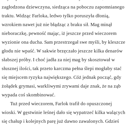
zagłodzona dziewczyna, siedząca na poboczu zapomnianego
traktu. Widząc Farloka, ledwo tylko poruszyła dłonią,
wzrokiem nawet już nie błądząc z braku sił. Mag minął
nieboraczkę, pewność mając, iż jeszcze przed wieczorem
wyzionie ona ducha. Sam przestrzegał swe myśli, by kleszcze
głodu nie wpaść. W sakwie brzęczało jeszcze kilka denarów
słabszej próby. I choć jadła za niej mag by skosztował w
słusznej ilości, tak przeto karczma pełna ślepi mogłaby stać
się miejscem ryzyka największego. Cóż jednak począć, gdy
żołądek grymasi, warkliwymi zrywami daje znak, że na ząb
wypada coś skombinować.
Tuż przed wieczorem, Farlok trafił do opuszczonej
wioski. W gęstwinie leśnej dało się wypatrzeć kilka walących
się chałup i kolejnych parę już dawno zawalonych. Gdzieś