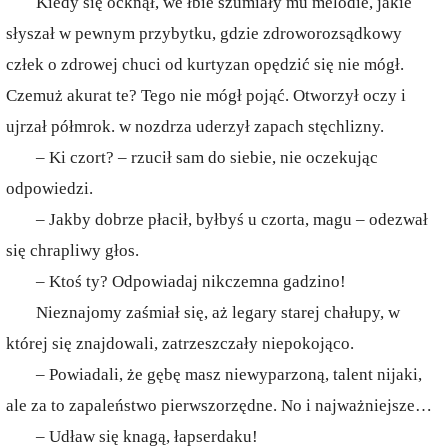
Kiedy się ocknął, we łbie szumiały mu melodie, jakie
słyszał w pewnym przybytku, gdzie zdroworozsądkowy
człek o zdrowej chuci od kurtyzan opędzić się nie mógł.
Czemuż akurat te? Tego nie mógł pojąć. Otworzył oczy i
ujrzał półmrok. w nozdrza uderzył zapach stęchlizny.
– Ki czort? – rzucił sam do siebie, nie oczekując
odpowiedzi.
– Jakby dobrze płacił, byłbyś u czorta, magu – odezwał
się chrapliwy głos.
– Ktoś ty? Odpowiadaj nikczemna gadzino!
Nieznajomy zaśmiał się, aż legary starej chałupy, w
której się znajdowali, zatrzeszczały niepokojąco.
– Powiadali, że gębę masz niewyparzoną, talent nijaki,
ale za to zapaleństwo pierwszorzędne. No i najważniejsze…
– Udław się knagą, łapserdaku!