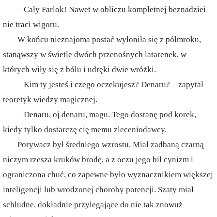
– Cały Farlok! Nawet w obliczu kompletnej beznadziei
nie traci wigoru.
W końcu nieznajoma postać wyłoniła się z półmroku,
stanąwszy w świetle dwóch przenośnych latarenek, w
których wiły się z bólu i udręki dwie wróżki.
– Kim ty jesteś i czego oczekujesz? Denaru? – zapytał
teoretyk wiedzy magicznej.
– Denaru, oj denaru, magu. Tego dostanę pod korek,
kiedy tylko dostarczę cię memu zleceniodawcy.
Porywacz był średniego wzrostu. Miał zadbaną czarną
niczym rzesza kruków brodę, a z oczu jego bił cynizm i
ograniczona chuć, co zapewne było wyznacznikiem większej
inteligencji lub wrodzonej choroby potencji. Szaty miał
schludne, dokładnie przylegające do nie tak znowuż