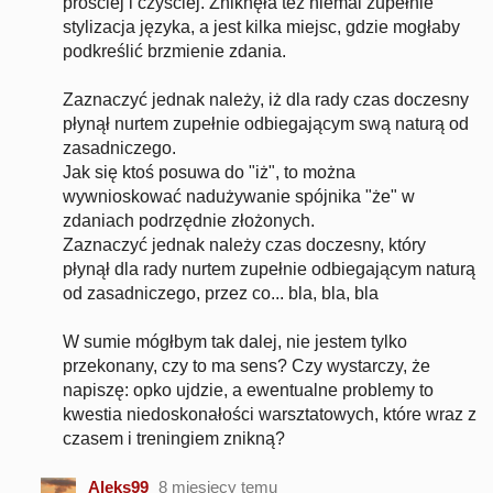
prościej i czyściej. Zniknęła też niemal zupełnie
stylizacja języka, a jest kilka miejsc, gdzie mogłaby
podkreślić brzmienie zdania.
Zaznaczyć jednak należy, iż dla rady czas doczesny
płynął nurtem zupełnie odbiegającym swą naturą od
zasadniczego.
Jak się ktoś posuwa do "iż", to można
wywnioskować nadużywanie spójnika "że" w
zdaniach podrzędnie złożonych.
Zaznaczyć jednak należy czas doczesny, który
płynął dla rady nurtem zupełnie odbiegającym naturą
od zasadniczego, przez co... bla, bla, bla
W sumie mógłbym tak dalej, nie jestem tylko
przekonany, czy to ma sens? Czy wystarczy, że
napiszę: opko ujdzie, a ewentualne problemy to
kwestia niedoskonałości warsztatowych, które wraz z
czasem i treningiem znikną?
Aleks99
8 miesięcy temu