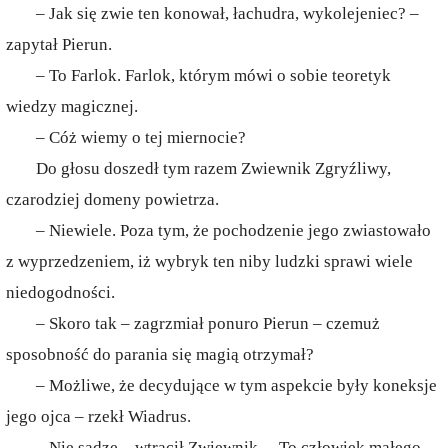
– Jak się zwie ten konował, łachudra, wykolejeniec? –
zapytał Pierun.
– To Farlok. Farlok, którym mówi o sobie teoretyk
wiedzy magicznej.
– Cóż wiemy o tej miernocie?
Do głosu doszedł tym razem Zwiewnik Zgryźliwy,
czarodziej domeny powietrza.
– Niewiele. Poza tym, że pochodzenie jego zwiastowało
z wyprzedzeniem, iż wybryk ten niby ludzki sprawi wiele
niedogodności.
– Skoro tak – zagrzmiał ponuro Pierun – czemuż
sposobność do parania się magią otrzymał?
– Możliwe, że decydujące w tym aspekcie były koneksje
jego ojca – rzekł Wiadrus.
– Nie sądzę – wtrącił Zwiewnik. – To człowiek małego