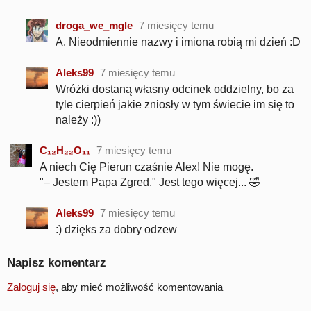
droga_we_mgle
7 miesięcy temu
A. Nieodmiennie nazwy i imiona robią mi dzień :D
Aleks99
7 miesięcy temu
Wróżki dostaną własny odcinek oddzielny, bo za
tyle cierpień jakie zniosły w tym świecie im się to
należy :))
C₁₂H₂₂O₁₁
7 miesięcy temu
A niech Cię Pierun czaśnie Alex! Nie mogę.
"– Jestem Papa Zgred." Jest tego więcej... 🤣
Aleks99
7 miesięcy temu
:) dzięks za dobry odzew
Napisz komentarz
Zaloguj się
, aby mieć możliwość komentowania