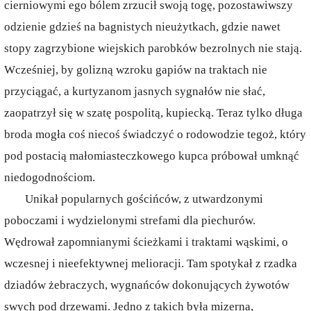
cierniowymi ego bólem zrzucił swoją togę, pozostawiwszy
odzienie gdzieś na bagnistych nieużytkach, gdzie nawet
stopy zagrzybione wiejskich parobków bezrolnych nie stają.
Wcześniej, by golizną wzroku gapiów na traktach nie
przyciągać, a kurtyzanom jasnych sygnałów nie słać,
zaopatrzył się w szatę pospolitą, kupiecką. Teraz tylko długa
broda mogła coś niecoś świadczyć o rodowodzie tegoż, który
pod postacią małomiasteczkowego kupca próbował umknąć
niedogodnościom.
Unikał popularnych gościńców, z utwardzonymi
poboczami i wydzielonymi strefami dla piechurów.
Wędrował zapomnianymi ścieżkami i traktami wąskimi, o
wczesnej i nieefektywnej melioracji. Tam spotykał z rzadka
dziadów żebraczych, wygnańców dokonujących żywotów
swych pod drzewami. Jedno z takich była mizerna,