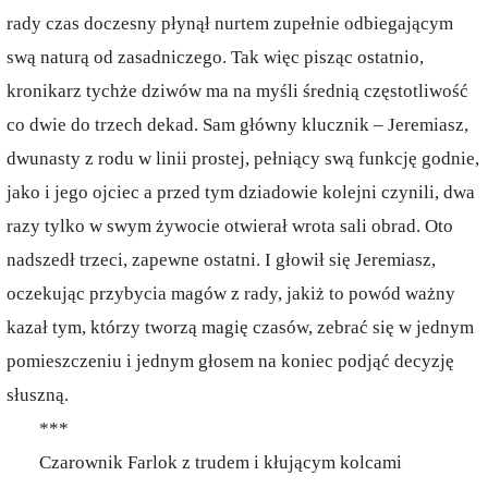
rady czas doczesny płynął nurtem zupełnie odbiegającym
swą naturą od zasadniczego. Tak więc pisząc ostatnio,
kronikarz tychże dziwów ma na myśli średnią częstotliwość
co dwie do trzech dekad. Sam główny klucznik – Jeremiasz,
dwunasty z rodu w linii prostej, pełniący swą funkcję godnie,
jako i jego ojciec a przed tym dziadowie kolejni czynili, dwa
razy tylko w swym żywocie otwierał wrota sali obrad. Oto
nadszedł trzeci, zapewne ostatni. I głowił się Jeremiasz,
oczekując przybycia magów z rady, jakiż to powód ważny
kazał tym, którzy tworzą magię czasów, zebrać się w jednym
pomieszczeniu i jednym głosem na koniec podjąć decyzję
słuszną.
***
Czarownik Farlok z trudem i kłującym kolcami