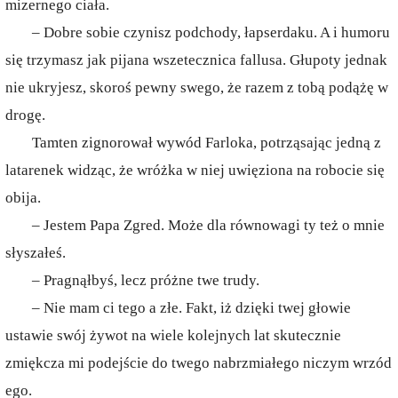
mizernego ciała.
– Dobre sobie czynisz podchody, łapserdaku. A i humoru
się trzymasz jak pijana wszetecznica fallusa. Głupoty jednak
nie ukryjesz, skoroś pewny swego, że razem z tobą podążę w
drogę.
Tamten zignorował wywód Farloka, potrząsając jedną z
latarenek widząc, że wróżka w niej uwięziona na robocie się
obija.
– Jestem Papa Zgred. Może dla równowagi ty też o mnie
słyszałeś.
– Pragnąłbyś, lecz próżne twe trudy.
– Nie mam ci tego a złe. Fakt, iż dzięki twej głowie
ustawie swój żywot na wiele kolejnych lat skutecznie
zmiękcza mi podejście do twego nabrzmiałego niczym wrzód
ego.