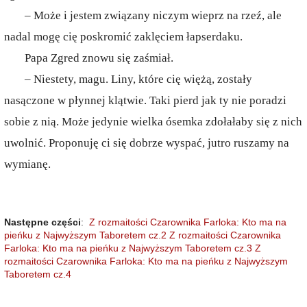
– Może i jestem związany niczym wieprz na rzeź, ale
nadal mogę cię poskromić zaklęciem łapserdaku.
Papa Zgred znowu się zaśmiał.
– Niestety, magu. Liny, które cię więżą, zostały
nasączone w płynnej klątwie. Taki pierd jak ty nie poradzi
sobie z nią. Może jedynie wielka ósemka zdołałaby się z nich
uwolnić. Proponuję ci się dobrze wyspać, jutro ruszamy na
wymianę.
Następne części
:
Z rozmaitości Czarownika Farloka: Kto ma na
pieńku z Najwyższym Taboretem cz.2
Z rozmaitości Czarownika
Farloka: Kto ma na pieńku z Najwyższym Taboretem cz.3
Z
rozmaitości Czarownika Farloka: Kto ma na pieńku z Najwyższym
Taboretem cz.4