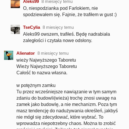
Aleks99
8 miesięcy temu
O, niespodzianka pod Farlokiem, nie
spodziewałem się. Fajnie, że trafiłem w gust :)
TseCylia
8 miesięcy temu
Aleks99 owszem, trafiłeś. Będę nadrabiała
zaległości i czytała nowe odsłony.
Alienator
8 miesięcy temu
wieży Najwyższego Taboretu
Wieży Najwyższego Taboretu
Całość to nazwa własna.
w potężnym zamku
Tu przez wcześniejsze nawiązanie w tym samym
zdaniu do budowli(wieża) trochę znosi uwagę na
zamek jako budowlę, a nie mechanizm. Poza tym
masz tendencję do nadużywania określeń, jakbyś
nie mógł się zdecydować, które wybrać. To
wprowadza niepotrzebny chaos. Można to zrobić