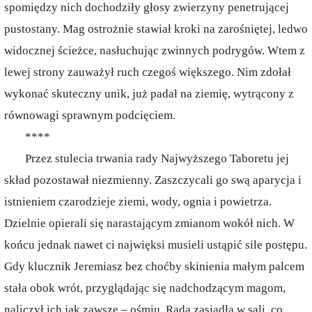
spomiędzy nich dochodziły głosy zwierzyny penetrującej
pustostany. Mag ostrożnie stawiał kroki na zarośniętej, ledwo
widocznej ścieżce, nasłuchując zwinnych podrygów. Wtem z
lewej strony zauważył ruch czegoś większego. Nim zdołał
wykonać skuteczny unik, już padał na ziemię, wytrącony z
równowagi sprawnym podcięciem.
****
Przez stulecia trwania rady Najwyższego Taboretu jej
skład pozostawał niezmienny. Zaszczycali go swą aparycja i
istnieniem czarodzieje ziemi, wody, ognia i powietrza.
Dzielnie opierali się narastającym zmianom wokół nich. W
końcu jednak nawet ci najwięksi musieli ustąpić sile postępu.
Gdy klucznik Jeremiasz bez choćby skinienia małym palcem
stała obok wrót, przyglądając się nadchodzącym magom,
naliczył ich jak zawsze – ośmiu. Rada zasiadła w sali, co