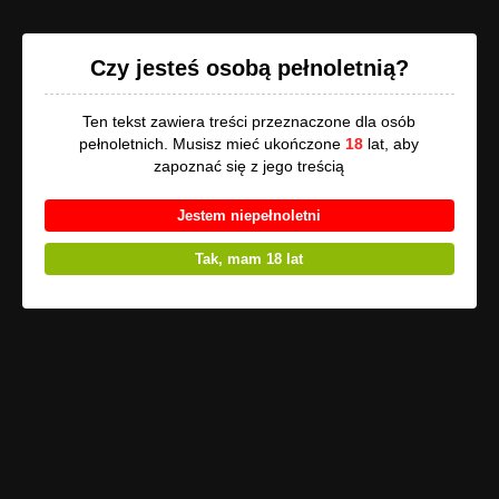
Opowi.pl
Czy jesteś osobą pełnoletnią?
Ten tekst zawiera treści przeznaczone dla osób
Poprzednie części
:
Pamięć Pustkowia - opis
pełnoletnich. Musisz mieć ukończone
18
lat, aby
zapoznać się z jego treścią
Pokaż listę
Jestem niepełnoletni
Uwaga
, utwór może zawierać treści przeznaczone tylko dla osób
pełnoletnich!
Tak, mam 18 lat
Pamięć Pustkowia -
rozdział 22
Już dawno powinien się Pan zorientować, że nie posiada