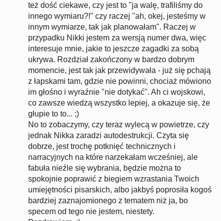
też dość ciekawe, czy jest to "ja walę, trafiliśmy do
innego wymiaru?!" czy raczej "ah, okej, jesteśmy w
innym wymiarze, tak jak planowałam". Raczej w
przypadku Nikki jestem za wersją numer dwa, więc
interesuje mnie, jakie to jeszcze zagadki za sobą
ukrywa. Rozdział zakończony w bardzo dobrym
momencie, jest tak jak przewidywała - już się pchają
z łapskami tam, gdzie nie powinni, chociaż mówiono
im głośno i wyraźnie "nie dotykać". Ah ci wojskowi,
co zawsze wiedzą wszystko lepiej, a okazuje się, że
głupie to to... ;)
No to zobaczymy, czy teraz wylecą w powietrze, czy
jednak Nikka zaradzi autodestrukcji. Czyta się
dobrze, jest trochę potknięć technicznych i
narracyjnych na które narzekałam wcześniej, ale
fabuła nieźle się wybrania, będzie można to
spokojnie poprawić z biegiem wzrastania Twoich
umiejętności pisarskich, albo jakbyś poprosiła kogoś
bardziej zaznajomionego z tematem niż ja, bo
specem od tego nie jestem, niestety.