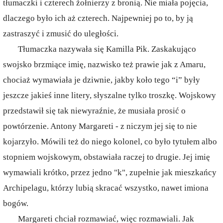
tłumaczki i czterech żołnierzy z bronią. Nie miała pojęcia,
dlaczego było ich aż czterech. Najpewniej po to, by ją
zastraszyć i zmusić do uległości.
Tłumaczka nazywała się Kamilla Pik. Zaskakująco
swojsko brzmiące imię, nazwisko też prawie jak z Amaru,
chociaż wymawiała je dziwnie, jakby koło tego “i” były
jeszcze jakieś inne litery, słyszalne tylko troszkę. Wojskowy
przedstawił się tak niewyraźnie, że musiała prosić o
powtórzenie. Antony Margareti - z niczym jej się to nie
kojarzyło. Mówili też do niego kolonel, co było tytułem albo
stopniem wojskowym, obstawiała raczej to drugie. Jej imię
wymawiali krótko, przez jedno "k", zupełnie jak mieszkańcy
Archipelagu, którzy lubią skracać wszystko, nawet imiona
bogów.
Margareti chciał rozmawiać, więc rozmawiali. Jak