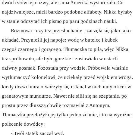
dwóch słów tej nazwy, ale sama Amerika wystarczała. Co
najdziwniejsze, mieli bardzo podobne alfabety. Nikka byłaby
w stanie odczytać ich pismo po paru godzinach nauki.
Rozmowa - czy też przesłuchanie - zaczęła się jako tako
układać. Przynieśli jej napoje: wodę w butelce i kubek
czegoś czarnego i gorącego. Tłumaczka to piła, więc Nikka
też spróbowała, ale było gorzkie i zostawiało w ustach
dziwny posmak. Pozostała przy wodzie. Próbowała właśnie
wytłumaczyć kolonelowi, że uciekały przed wojskiem wroga,
kiedy drzwi biura otworzyły się i stanął w nich inny oficer w
granatowym mundurze. Nawet nie silił się na szeptanie, po
prostu przez dłuższą chwilę rozmawiał z Antonym.
Tłumaczka przełożyła jej tylko jedno zdanie, i to na wyraźne
polecenie dowódcy:
- Twój statek zaczął wyć.