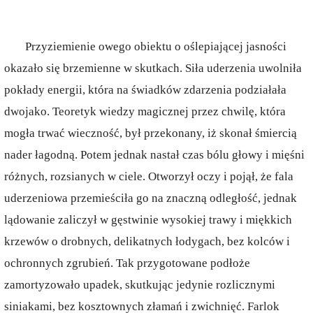
Przyziemienie owego obiektu o oślepiającej jasności
okazało się brzemienne w skutkach. Siła uderzenia uwolniła
pokłady energii, która na świadków zdarzenia podziałała
dwojako. Teoretyk wiedzy magicznej przez chwilę, która
mogła trwać wieczność, był przekonany, iż skonał śmiercią
nader łagodną. Potem jednak nastał czas bólu głowy i mięśni
różnych, rozsianych w ciele. Otworzył oczy i pojął, że fala
uderzeniowa przemieściła go na znaczną odległość, jednak
lądowanie zaliczył w gęstwinie wysokiej trawy i miękkich
krzewów o drobnych, delikatnych łodygach, bez kolców i
ochronnych zgrubień. Tak przygotowane podłoże
zamortyzowało upadek, skutkując jedynie rozlicznymi
siniakami, bez kosztownych złamań i zwichnięć. Farlok