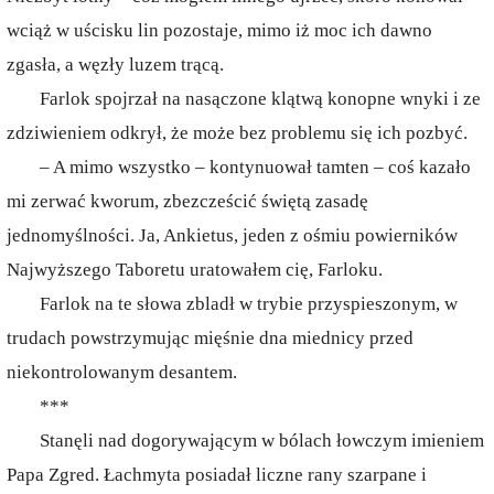
wciąż w uścisku lin pozostaje, mimo iż moc ich dawno
zgasła, a węzły luzem trącą.
Farlok spojrzał na nasączone klątwą konopne wnyki i ze
zdziwieniem odkrył, że może bez problemu się ich pozbyć.
– A mimo wszystko – kontynuował tamten – coś kazało
mi zerwać kworum, zbezcześcić świętą zasadę
jednomyślności. Ja, Ankietus, jeden z ośmiu powierników
Najwyższego Taboretu uratowałem cię, Farloku.
Farlok na te słowa zbladł w trybie przyspieszonym, w
trudach powstrzymując mięśnie dna miednicy przed
niekontrolowanym desantem.
***
Stanęli nad dogorywającym w bólach łowczym imieniem
Papa Zgred. Łachmyta posiadał liczne rany szarpane i