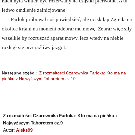
Łachmyta winien być rozerwany na cząstki pierwotne. A tu
ledwo omdlenie zainicjowane.
Farlok próbował coś powiedzieć, ale ucisk łap Zgreda na
okolice krtani na moment odebrał mu mowę. Zebrał więc siły
wszelkie by rozruszać aparat mowy, lecz wtedy na niebie
rozległ się przeraźliwy jazgot.
Następne części
:
Z rozmaitości Czarownika Farloka: Kto ma na
pieńku z Najwyższym Taboretem cz.10
Z rozmaitości Czarownika Farloka: Kto ma na pieńku z
Najwyższym Taboretem cz.9
Autor:
Aleks99