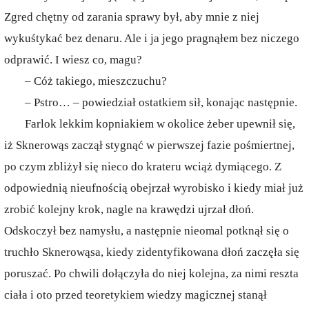
Zgred chętny od zarania sprawy był, aby mnie z niej
wykuśtykać bez denaru. Ale i ja jego pragnąłem bez niczego
odprawić. I wiesz co, magu?
– Cóż takiego, mieszczuchu?
– Pstro… – powiedział ostatkiem sił, konając następnie.
Farlok lekkim kopniakiem w okolice żeber upewnił się,
iż Sknerowąs zaczął stygnąć w pierwszej fazie pośmiertnej,
po czym zbliżył się nieco do krateru wciąż dymiącego. Z
odpowiednią nieufnością obejrzał wyrobisko i kiedy miał już
zrobić kolejny krok, nagle na krawędzi ujrzał dłoń.
Odskoczył bez namysłu, a następnie nieomal potknął się o
truchło Sknerowąsa, kiedy zidentyfikowana dłoń zaczęła się
poruszać. Po chwili dołączyła do niej kolejna, za nimi reszta
ciała i oto przed teoretykiem wiedzy magicznej stanął