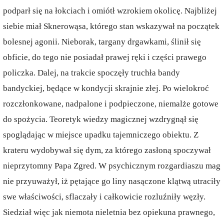
podparł się na łokciach i omiótł wzrokiem okolicę. Najbliżej
siebie miał Sknerowąsa, którego stan wskazywał na początek
bolesnej agonii. Nieborak, targany drgawkami, ślinił się
obficie, do tego nie posiadał prawej ręki i części prawego
policzka. Dalej, na trakcie spoczęły truchła bandy
bandyckiej, będące w kondycji skrajnie złej. Po wielokroć
rozczłonkowane, nadpalone i podpieczone, niemalże gotowe
do spożycia. Teoretyk wiedzy magicznej wzdrygnął się
spoglądając w miejsce upadku tajemniczego obiektu. Z
krateru wydobywał się dym, za którego zasłoną spoczywał
nieprzytomny Papa Zgred. W psychicznym rozgardiaszu mag
nie przyuważył, iż pętające go liny nasączone klątwą utraciły
swe właściwości, sflaczały i całkowicie rozluźniły węzły.
Siedział więc jak niemota nieletnia bez opiekuna prawnego,