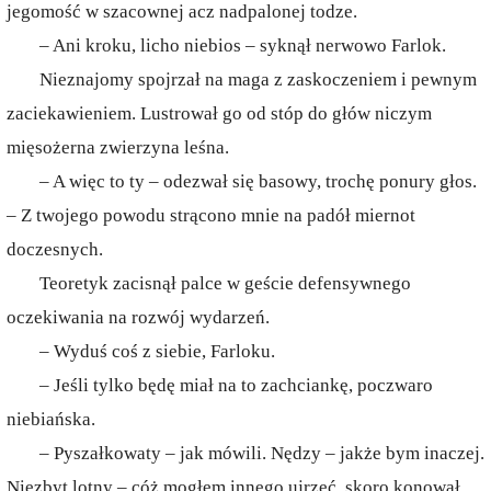
jegomość w szacownej acz nadpalonej todze.
– Ani kroku, licho niebios – syknął nerwowo Farlok.
Nieznajomy spojrzał na maga z zaskoczeniem i pewnym
zaciekawieniem. Lustrował go od stóp do głów niczym
mięsożerna zwierzyna leśna.
– A więc to ty – odezwał się basowy, trochę ponury głos.
– Z twojego powodu strącono mnie na padół miernot
doczesnych.
Teoretyk zacisnął palce w geście defensywnego
oczekiwania na rozwój wydarzeń.
– Wyduś coś z siebie, Farloku.
– Jeśli tylko będę miał na to zachciankę, poczwaro
niebiańska.
– Pyszałkowaty – jak mówili. Nędzy – jakże bym inaczej.
Niezbyt lotny – cóż mogłem innego ujrzeć, skoro konował