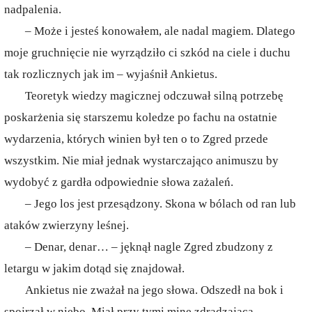
nadpalenia.
– Może i jesteś konowałem, ale nadal magiem. Dlatego
moje gruchnięcie nie wyrządziło ci szkód na ciele i duchu
tak rozlicznych jak im – wyjaśnił Ankietus.
Teoretyk wiedzy magicznej odczuwał silną potrzebę
poskarżenia się starszemu koledze po fachu na ostatnie
wydarzenia, których winien był ten o to Zgred przede
wszystkim. Nie miał jednak wystarczająco animuszu by
wydobyć z gardła odpowiednie słowa zażaleń.
– Jego los jest przesądzony. Skona w bólach od ran lub
ataków zwierzyny leśnej.
– Denar, denar… – jęknął nagle Zgred zbudzony z
letargu w jakim dotąd się znajdował.
Ankietus nie zważał na jego słowa. Odszedł na bok i
spojrzał w niebo. Miał przy tymi minę zdradzającą