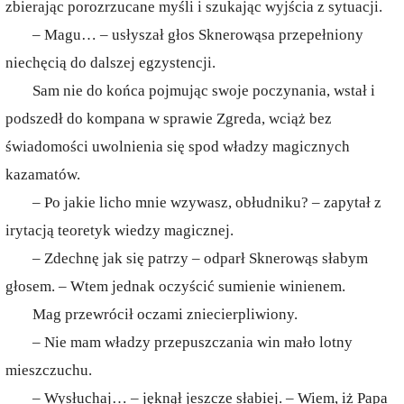
zbierając porozrzucane myśli i szukając wyjścia z sytuacji.
– Magu… – usłyszał głos Sknerowąsa przepełniony
niechęcią do dalszej egzystencji.
Sam nie do końca pojmując swoje poczynania, wstał i
podszedł do kompana w sprawie Zgreda, wciąż bez
świadomości uwolnienia się spod władzy magicznych
kazamatów.
– Po jakie licho mnie wzywasz, obłudniku? – zapytał z
irytacją teoretyk wiedzy magicznej.
– Zdechnę jak się patrzy – odparł Sknerowąs słabym
głosem. – Wtem jednak oczyścić sumienie winienem.
Mag przewrócił oczami zniecierpliwiony.
– Nie mam władzy przepuszczania win mało lotny
mieszczuchu.
– Wysłuchaj… – jęknął jeszcze słabiej. – Wiem, iż Papa