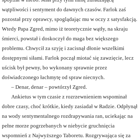
wątpliwości i sentyment do dawnych czasów. Farlok zaś
pozostał przy oprawcy, spoglądając mu w oczy z satysfakcją.
Wtedy Papa Zgred, mimo iż teoretycznie wątły, na skraju
śmierci, powstał i doskoczył do maga bez większego
problemu. Chwycił za szyję i zacisnął dłonie wszelkimi
dostępnymi siłami. Farlok począł miotać się zawzięcie, lecz
uścisk był pewny, bo wykonany sprawnie przez
doświadczonego łachmytę od spraw niecnych.
– Denar, denar – powtórzył Zgred.
Ankietus w tym czasie z rozrzewnieniem wspominał
dobre czasy, choć krótkie, kiedy zasiadał w Radzie. Odpłynął
na wody sentymentalnego rozdrapywania ran, uciekając na
pełne morze pogrzebanych w niebycie gruchnięcia
wspomnień z Najwyższego Taboretu. Rozgrywająca się za