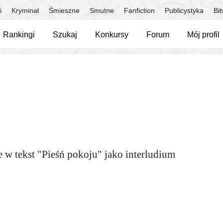
i
Kryminał
Śmieszne
Smutne
Fanfiction
Publicystyka
Bi
Rankingi
Szukaj
Konkursy
Forum
Mój profil
 tekst "Pieśń pokoju" jako interludium