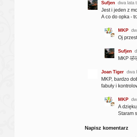
Sufjen
dwa lata 
Jest i jeden z m
A co do opka - t
MKP
dw
Oj przes
Sufjen
d
MKP 🤣
Joan Tiger
dwa 
MKP, bardzo dob
fabuły i kontrol
MKP
dw
A dzięku
Staram s
Napisz komentarz