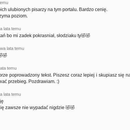
temu
oich ulubionych pisarzy na tym portalu. Bardzo cenię.
rzyma poziom.
a lata temu
tań bo mi zadek pokrasniał, słodziaku ty🤣🤣
wa lata temu
🤣
lata temu
rze poprowadzony tekst. Piszesz coraz lepiej i skupiasz się n
ować przebieg. Pozdrawiam. :)
a lata temu
ję
ię zawsze nie wypadać nigdzie 🤣🤣