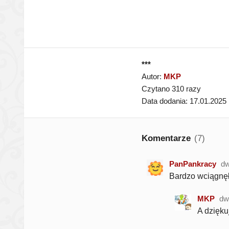
***
Autor:
MKP
Czytano 310 razy
Data dodania: 17.01.2025
Komentarze
(7)
PanPankracy
dw
Bardzo wciągnęła
MKP
dw
A dzięku