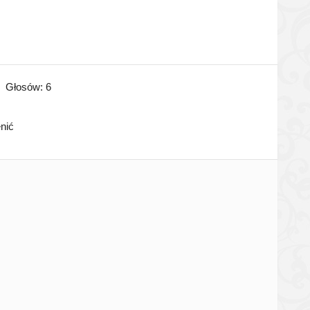
Głosów:
6
enić