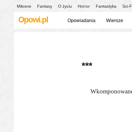
Miłosne
Fantasy
O życiu
Horror
Fantastyka
Sci-F
Opowi.pl
Opowiadania
Wiersze
***
Wkomponowane w