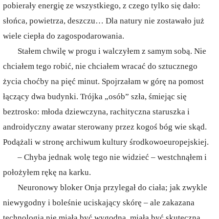
pobierały energię ze wszystkiego, z czego tylko się dało:
słońca, powietrza, deszczu… Dla natury nie zostawało już
wiele ciepła do zagospodarowania.
Stałem chwilę w progu i walczyłem z samym sobą. Nie
chciałem tego robić, nie chciałem wracać do sztucznego
życia choćby na pięć minut. Spojrzałam w górę na pomost
łączący dwa budynki. Trójka „osób” szła, śmiejąc się
beztrosko: młoda dziewczyna, rachityczna staruszka i
androidyczny awatar sterowany przez kogoś bóg wie skąd.
Podążali w stronę archiwum kultury środkowoeuropejskiej.
– Chyba jednak wolę tego nie widzieć – westchnąłem i
położyłem rękę na karku.
Neuronowy bloker Onja przylegał do ciała; jak zwykle
niewygodny i boleśnie uciskający skórę – ale zakazana
technologia nie miała być wygodna, miała być skuteczna.