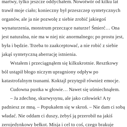
martwy, tylko jeszcze oddychałem. Nowotwór od kilku lat
trawił moje ciało; konieczny był przeszczep syntetycznych
organów, ale ja nie pozwolę z siebie zrobić jakiegoś
wynaturzenia, monstrum przeczące naturze! Śmierć… Ona
jest naturalna, nie ma w niej nic anormalnego; po prostu jest,
była i będzie. Trzeba to zaakceptować, a nie robić z siebie
jakąś syntetyczną aberrację istnienia.
Wstałem i przeciągnąłem się kilkukrotnie. Resztkowy
ból ustąpił błogo niczym upragniony odpływ po
katastrofalnym tsunami. Koktajl przytępił również emocje.
Cudowna pustka w głowie… Nawet się uśmiechnąłem.
– Ja zdechnę, skurwysynu, ale jako człowiek! A ty
padniesz ze mną. – Popukałem się w skroń. – Nie dam ci sobą
władać. Nie oddam ci duszy, żebyś ją przerobił na jakiś
zerojedynkowy bełkot. Misja i cel to coś, czego brakuje