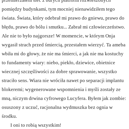
przemierzałem sieć z burych platform rozwieszonych
pomiędzy budynkami, tym mocniej nienawidziłem tego
świata. Świata, który odebrał mi prawo do gniewu, prawo do
błędu, prawo do bólu i smutku... Zabrał mi człowieczeństwo.
Ale nie to było najgorsze! W momencie, w którym Onja
wygasił strach przed śmiercią, przestałem wierzyć. Ta ameba
wbiła mi do głowy, że nie ma śmierci, a jak nie ma kostuchy
to fundamenty wiary: niebo, piekło, dziewice, obietnice
wiecznej szczęśliwości za dobre sprawowanie, wszystko
straciło sens. Wiara nie wróciła nawet po separacji implantu
blokeremi; wygenerowane wspomnienia i myśli zostały ze
mną, niczym drwina cyfrowego Lucyfera. Byłem jak zombie:
osuszony z uczuć, racjonalna wydmuszka bez ognia w
środku.
I oni to robią wszystkim!