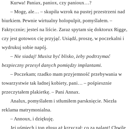
Kurwa! Paniax, paniox, czy panioux…?
– Mogę, ale… – skupiła wzrok na pustej przestrzeni nad
biurkiem. Pewnie wirtualny holopulpit, pomyślałem. –
Faktycznie; jesteś na liście. Zaraz spytam się doktorux Rigge,
czy jest gotowox cię przyjąć. Usiądź, proszę, w poczekalni i
wydrukuj sobie napój.
– Nie siadaj! Musisz być blisko, żeby podtrzymać
bezpieczny przesył danych pomiędzy implantami.
– Poczekam; rzadko mam przyjemność przebywania w
towarzystwie tak ładnej kobiety, pani… – pośpiesznie
przeczytałem plakietkę. – Pani Annax.
Analux, pomyślałem i stłumiłem parsknięcie. Niezła
reklama matrymonialna.
– Annoux, i dziękuję.
Jej uśmiech i ton głosu aż krzyczał: co za palant! Chwilę