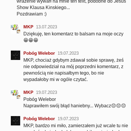
wrażenie wywarł na mnie ten text, podobne do Jesus
Show Klausa Kinskiego...
Pozdrawiam :)
MKP
13.07.2023
Dziękuję, ten komentarz to balsam na moje oczy
😁😁😁
Pobóg Welebor
19.07.2023
MKP, chociaż gdybym zdawał sobie sprawę, żeś
nie odpowiedział na mój poprzedni komentarz, z
pewnością nie napisałbym tego, bo nie
wypadałoby mi w ogóle czytać.
MKP
19.07.2023
Pobóg Welebor
Naprawiłem swój błąd haniebny... Wybacz😔😔😔
Pobóg Welebor
19.07.2023
MKP, bardzo mi miło, zamierzałem już wcale tu nie