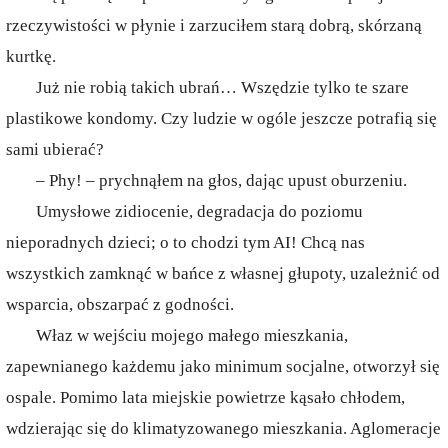
rzeczywistości w płynie i zarzuciłem starą dobrą, skórzaną
kurtkę.
Już nie robią takich ubrań… Wszędzie tylko te szare
plastikowe kondomy. Czy ludzie w ogóle jeszcze potrafią się
sami ubierać?
– Phy! – prychnąłem na głos, dając upust oburzeniu.
Umysłowe zidiocenie, degradacja do poziomu
nieporadnych dzieci; o to chodzi tym AI! Chcą nas
wszystkich zamknąć w bańce z własnej głupoty, uzależnić od
wsparcia, obszarpać z godności.
Właz w wejściu mojego małego mieszkania,
zapewnianego każdemu jako minimum socjalne, otworzył się
ospale. Pomimo lata miejskie powietrze kąsało chłodem,
wdzierając się do klimatyzowanego mieszkania. Aglomeracje