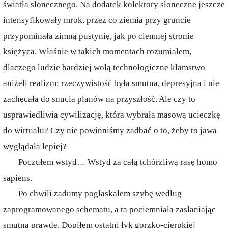
światła słonecznego. Na dodatek kolektory słoneczne jeszcze
intensyfikowały mrok, przez co ziemia przy gruncie
przypominała zimną pustynię, jak po ciemnej stronie
księżyca. Właśnie w takich momentach rozumiałem,
dlaczego ludzie bardziej wolą technologiczne kłamstwo
aniżeli realizm: rzeczywistość była smutna, depresyjna i nie
zachęcała do snucia planów na przyszłość. Ale czy to
usprawiedliwia cywilizację, która wybrała masową ucieczkę
do wirtualu? Czy nie powinniśmy zadbać o to, żeby to jawa
wyglądała lepiej?
Poczułem wstyd… Wstyd za całą tchórzliwą rasę homo
sapiens.
Po chwili zadumy pogłaskałem szybę według
zaprogramowanego schematu, a ta pociemniała zasłaniając
smutną prawdę. Dopiłem ostatni łyk gorzko-cierpkiej