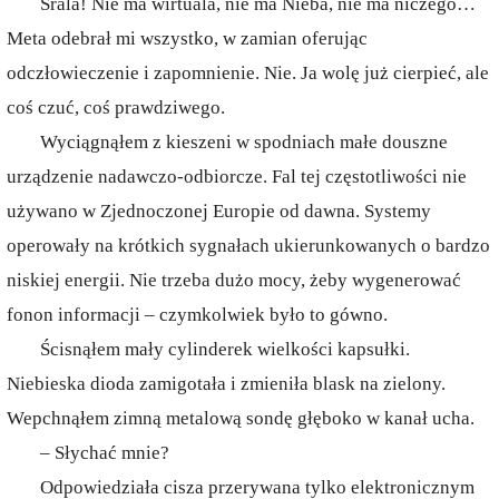
Srala! Nie ma wirtuala, nie ma Nieba, nie ma niczego…
Meta odebrał mi wszystko, w zamian oferując
odczłowieczenie i zapomnienie. Nie. Ja wolę już cierpieć, ale
coś czuć, coś prawdziwego.
Wyciągnąłem z kieszeni w spodniach małe douszne
urządzenie nadawczo-odbiorcze. Fal tej częstotliwości nie
używano w Zjednoczonej Europie od dawna. Systemy
operowały na krótkich sygnałach ukierunkowanych o bardzo
niskiej energii. Nie trzeba dużo mocy, żeby wygenerować
fonon informacji – czymkolwiek było to gówno.
Ścisnąłem mały cylinderek wielkości kapsułki.
Niebieska dioda zamigotała i zmieniła blask na zielony.
Wepchnąłem zimną metalową sondę głęboko w kanał ucha.
– Słychać mnie?
Odpowiedziała cisza przerywana tylko elektronicznym