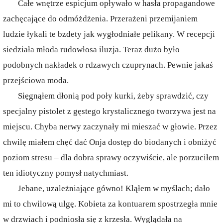
Całe wnętrze espicjum opływało w hasła propagandowe
zachęcające do odmóżdżenia. Przerażeni przemijaniem
ludzie łykali te bzdety jak wygłodniałe pelikany. W recepcji
siedziała młoda rudowłosa iluzja. Teraz dużo było
podobnych nakładek o rdzawych czuprynach. Pewnie jakaś
przejściowa moda.
Sięgnąłem dłonią pod poły kurki, żeby sprawdzić, czy
specjalny pistolet z gęstego krystalicznego tworzywa jest na
miejscu. Chyba nerwy zaczynały mi mieszać w głowie. Przez
chwilę miałem chęć dać Onja dostęp do biodanych i obniżyć
poziom stresu – dla dobra sprawy oczywiście, ale porzuciłem
ten idiotyczny pomysł natychmiast.
Jebane, uzależniające gówno! Kląłem w myślach; dało
mi to chwilową ulgę. Kobieta za kontuarem spostrzegła mnie
w drzwiach i podniosła się z krzesła. Wyglądała na