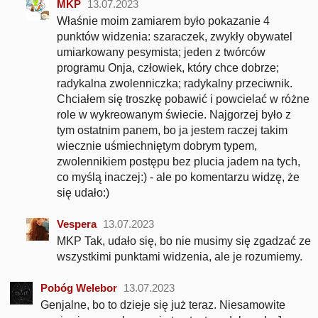
MKP
13.07.2023
Właśnie moim zamiarem było pokazanie 4
punktów widzenia: szaraczek, zwykły obywatel
umiarkowany pesymista; jeden z twórców
programu Onja, człowiek, który chce dobrze;
radykalna zwolenniczka; radykalny przeciwnik.
Chciałem się troszkę pobawić i powcielać w różne
role w wykreowanym świecie. Najgorzej było z
tym ostatnim panem, bo ja jestem raczej takim
wiecznie uśmiechniętym dobrym typem,
zwolennikiem postępu bez plucia jadem na tych,
co myślą inaczej:) - ale po komentarzu widzę, że
się udało:)
Vespera
13.07.2023
MKP Tak, udało się, bo nie musimy się zgadzać ze
wszystkimi punktami widzenia, ale je rozumiemy.
Pobóg Welebor
13.07.2023
Genjalne, bo to dzieje się już teraz. Niesamowite