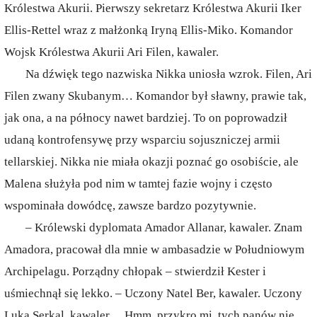
Królestwa Akurii. Pierwszy sekretarz Królestwa Akurii Iker
Ellis-Rettel wraz z małżonką Iryną Ellis-Miko. Komandor
Wojsk Królestwa Akurii Ari Filen, kawaler.
Na dźwięk tego nazwiska Nikka uniosła wzrok. Filen, Ari
Filen zwany Skubanym… Komandor był sławny, prawie tak,
jak ona, a na północy nawet bardziej. To on poprowadził
udaną kontrofensywę przy wsparciu sojuszniczej armii
tellarskiej. Nikka nie miała okazji poznać go osobiście, ale
Malena służyła pod nim w tamtej fazie wojny i często
wspominała dowódcę, zawsze bardzo pozytywnie.
– Królewski dyplomata Amador Allanar, kawaler. Znam
Amadora, pracował dla mnie w ambasadzie w Południowym
Archipelagu. Porządny chłopak – stwierdził Kester i
uśmiechnął się lekko. – Uczony Natel Ber, kawaler. Uczony
Luka Serkal, kawaler… Hmm, przykro mi, tych panów nie