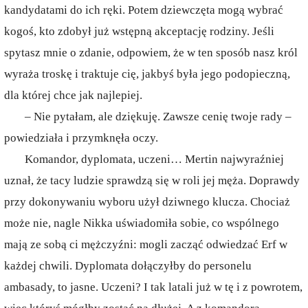
kandydatami do ich ręki. Potem dziewczęta mogą wybrać
kogoś, kto zdobył już wstępną akceptację rodziny. Jeśli
spytasz mnie o zdanie, odpowiem, że w ten sposób nasz król
wyraża troskę i traktuje cię, jakbyś była jego podopieczną,
dla której chce jak najlepiej.
– Nie pytałam, ale dziękuję. Zawsze cenię twoje rady –
powiedziała i przymknęła oczy.
Komandor, dyplomata, uczeni… Mertin najwyraźniej
uznał, że tacy ludzie sprawdzą się w roli jej męża. Doprawdy
przy dokonywaniu wyboru użył dziwnego klucza. Chociaż
może nie, nagle Nikka uświadomiła sobie, co wspólnego
mają ze sobą ci mężczyźni: mogli zacząć odwiedzać Erf w
każdej chwili. Dyplomata dołączyłby do personelu
ambasady, to jasne. Uczeni? I tak latali już w tę i z powrotem,