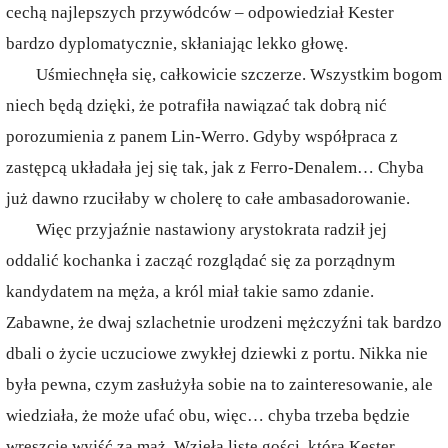
cechą najlepszych przywódców – odpowiedział Kester
bardzo dyplomatycznie, skłaniając lekko głowę.
Uśmiechnęła się, całkowicie szczerze. Wszystkim bogom
niech będą dzięki, że potrafiła nawiązać tak dobrą nić
porozumienia z panem Lin-Werro. Gdyby współpraca z
zastępcą układała jej się tak, jak z Ferro-Denalem… Chyba
już dawno rzuciłaby w cholerę to całe ambasadorowanie.
Więc przyjaźnie nastawiony arystokrata radził jej
oddalić kochanka i zacząć rozglądać się za porządnym
kandydatem na męża, a król miał takie samo zdanie.
Zabawne, że dwaj szlachetnie urodzeni mężczyźni tak bardzo
dbali o życie uczuciowe zwykłej dziewki z portu. Nikka nie
była pewna, czym zasłużyła sobie na to zainteresowanie, ale
wiedziała, że może ufać obu, więc… chyba trzeba będzie
wreszcie wyjść za mąż. Wzięła listę gości, którą Kester