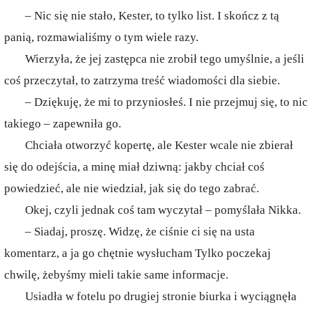
– Nic się nie stało, Kester, to tylko list. I skończ z tą
panią, rozmawialiśmy o tym wiele razy.
Wierzyła, że jej zastępca nie zrobił tego umyślnie, a jeśli
coś przeczytał, to zatrzyma treść wiadomości dla siebie.
– Dziękuję, że mi to przyniosłeś. I nie przejmuj się, to nic
takiego – zapewniła go.
Chciała otworzyć kopertę, ale Kester wcale nie zbierał
się do odejścia, a minę miał dziwną: jakby chciał coś
powiedzieć, ale nie wiedział, jak się do tego zabrać.
Okej, czyli jednak coś tam wyczytał – pomyślała Nikka.
– Siadaj, proszę. Widzę, że ciśnie ci się na usta
komentarz, a ja go chętnie wysłucham Tylko poczekaj
chwilę, żebyśmy mieli takie same informacje.
Usiadła w fotelu po drugiej stronie biurka i wyciągnęła