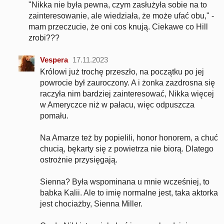
"Nikka nie była pewna, czym zasłużyła sobie na to
zainteresowanie, ale wiedziała, że może ufać obu," -
mam przeczucie, że oni cos knują. Ciekawe co Hill
zrobi???
Vespera
17.11.2023
Królowi już trochę przeszło, na początku po jej
powrocie był zauroczony. A i żonka zazdrosna się
raczyła nim bardziej zainteresować, Nikka więcej
w Ameryczce niż w pałacu, więc odpuszcza
pomału.
Na Amarze też by popielili, honor honorem, a chuć
chucią, bękarty się z powietrza nie biorą. Dlatego
ostrożnie przysięgają.
Sienna? Była wspominana u mnie wcześniej, to
babka Kalii. Ale to imię normalne jest, taka aktorka
jest chociażby, Sienna Miller.