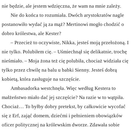
nie będzie, ale jestem wdzięczna, że wam na mnie zależy.
Nie do końca to rozumiała. Dwóch arystokratów nagle
postanowiło wydać ją za mąż? Mertinowi mogło chodzić o
dobro królestwa, ale Kester?
– Przecież to oczywiste, Nikka, jesteś moją przełożoną. I
nie tylko. Polubiłem cię. – Uśmiechnął się delikatnie, trochę
nieśmiało. – Moja żona też cię polubiła, chociaż widziała cię
tylko przez chwilę na balu u babki Sienny. Jesteś dobrą
kobietą, która zasługuje na szczęście.
Ambasadorka westchnęła. Więc według Kestera to
małżeństwo miało dać jej szczęście? Na razie w to wątpiła.
Chociaż… To byłby dobry pretekst, by całkowicie wycofać
się z Erf, zająć domem, dziećmi i pełnieniem obowiązków
oficer politycznej na królewskim dworze. Zdawała sobie