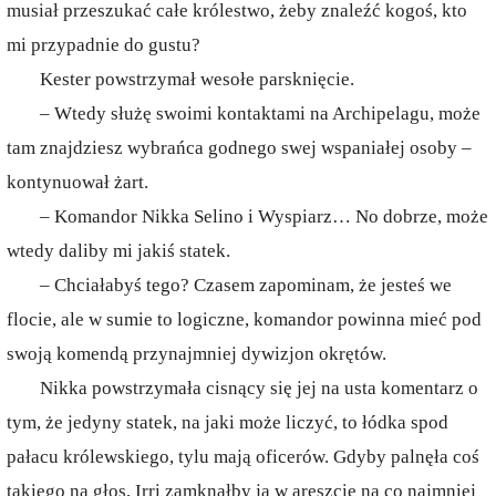
musiał przeszukać całe królestwo, żeby znaleźć kogoś, kto
mi przypadnie do gustu?
Kester powstrzymał wesołe parsknięcie.
– Wtedy służę swoimi kontaktami na Archipelagu, może
tam znajdziesz wybrańca godnego swej wspaniałej osoby –
kontynuował żart.
– Komandor Nikka Selino i Wyspiarz… No dobrze, może
wtedy daliby mi jakiś statek.
– Chciałabyś tego? Czasem zapominam, że jesteś we
flocie, ale w sumie to logiczne, komandor powinna mieć pod
swoją komendą przynajmniej dywizjon okrętów.
Nikka powstrzymała cisnący się jej na usta komentarz o
tym, że jedyny statek, na jaki może liczyć, to łódka spod
pałacu królewskiego, tylu mają oficerów. Gdyby palnęła coś
takiego na głos, Irri zamknąłby ją w areszcie na co najmniej