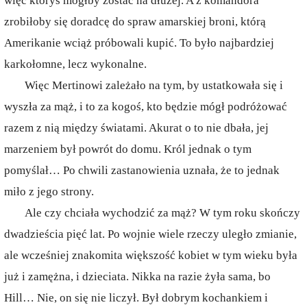
więc któryś mógłby zostać na dłużej. A z komandora
zrobiłoby się doradcę do spraw amarskiej broni, którą
Amerikanie wciąż próbowali kupić. To było najbardziej
karkołomne, lecz wykonalne.
Więc Mertinowi zależało na tym, by ustatkowała się i
wyszła za mąż, i to za kogoś, kto będzie mógł podróżować
razem z nią między światami. Akurat o to nie dbała, jej
marzeniem był powrót do domu. Król jednak o tym
pomyślał… Po chwili zastanowienia uznała, że to jednak
miło z jego strony.
Ale czy chciała wychodzić za mąż? W tym roku skończy
dwadzieścia pięć lat. Po wojnie wiele rzeczy uległo zmianie,
ale wcześniej znakomita większość kobiet w tym wieku była
już i zamężna, i dzieciata. Nikka na razie żyła sama, bo
Hill… Nie, on się nie liczył. Był dobrym kochankiem i