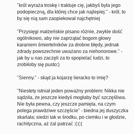
"król wyraża troskę i traktuje cię, jakbyś była jego
podopieczną, dla której chce jak najlepiej." - król, to
by się nią sam zaopiekował najchętniej
"Przysięgi małżeńskie pisano różnie, zwykle dość
ogólnikowo, aby nie zaprzątać bogom głowy
karaniem śmiertelników za drobne błędy, jednak
zdrady powszechnie uważano za niehonorowe." -
jak by u nas zaczęli za to spopielać ludzi, to
zrobiłoby się pusto:)
"Sienny." - skąd ja kojarzę lieracko to imię?
"Niestety istniał jeden poważny problem: Nikka nie
sądziła, że jeszcze kiedyś mogłaby być szczęśliwa.
Nie była pewna, czy jeszcze pamięta, na czym
polega prawdziwe szczęście" - biedna jej duszyczka
skarlała; siedzi tak w środku, po ciemku i w głodzie,
rachityczna, aż żal patrzać :(:(:(