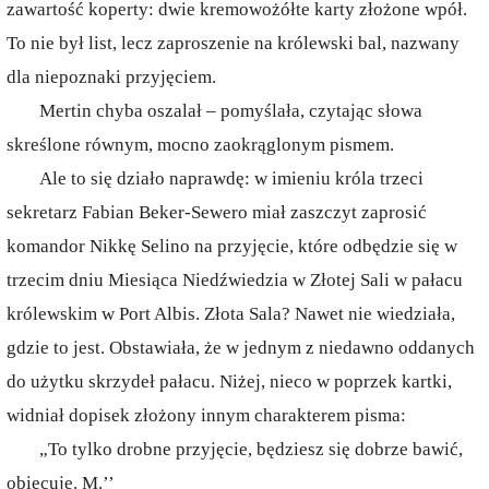
zawartość koperty: dwie kremowożółte karty złożone wpół.
To nie był list, lecz zaproszenie na królewski bal, nazwany
dla niepoznaki przyjęciem.
Mertin chyba oszalał – pomyślała, czytając słowa
skreślone równym, mocno zaokrąglonym pismem.
Ale to się działo naprawdę: w imieniu króla trzeci
sekretarz Fabian Beker-Sewero miał zaszczyt zaprosić
komandor Nikkę Selino na przyjęcie, które odbędzie się w
trzecim dniu Miesiąca Niedźwiedzia w Złotej Sali w pałacu
królewskim w Port Albis. Złota Sala? Nawet nie wiedziała,
gdzie to jest. Obstawiała, że w jednym z niedawno oddanych
do użytku skrzydeł pałacu. Niżej, nieco w poprzek kartki,
widniał dopisek złożony innym charakterem pisma:
„To tylko drobne przyjęcie, będziesz się dobrze bawić,
obiecuję. M.’’