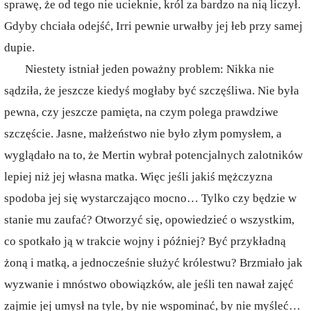
sprawę, że od tego nie ucieknie, król za bardzo na nią liczył.
Gdyby chciała odejść, Irri pewnie urwałby jej łeb przy samej
dupie.
Niestety istniał jeden poważny problem: Nikka nie
sądziła, że jeszcze kiedyś mogłaby być szczęśliwa. Nie była
pewna, czy jeszcze pamięta, na czym polega prawdziwe
szczęście. Jasne, małżeństwo nie było złym pomysłem, a
wyglądało na to, że Mertin wybrał potencjalnych zalotników
lepiej niż jej własna matka. Więc jeśli jakiś mężczyzna
spodoba jej się wystarczająco mocno… Tylko czy będzie w
stanie mu zaufać? Otworzyć się, opowiedzieć o wszystkim,
co spotkało ją w trakcie wojny i później? Być przykładną
żoną i matką, a jednocześnie służyć królestwu? Brzmiało jak
wyzwanie i mnóstwo obowiązków, ale jeśli ten nawał zajęć
zajmie jej umysł na tyle, by nie wspominać, by nie myśleć…