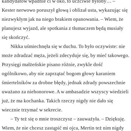
kandydatów wpadnie ci w oko, to uczciwie byłoby… –
Kester nerwowo poruszył głową i oblizał usta, wykazując się
niezwykłym jak na niego brakiem opanowania. – Wiem, że
planujesz wyjazd, ale spotkania z tłumaczem będą musiały
się skończyć.
Nikka uśmiechnęła się w duchu. To było oczywiste: nie
może zdradzać męża, jeżeli zdecyduje się, by mieć takowego.
Przysięgi małżeńskie pisano różnie, zwykle dość
ogólnikowo, aby nie zaprzątać bogom głowy karaniem
śmiertelników za drobne błędy, jednak zdrady powszechnie
uważano za niehonorowe. A w ambasadzie wszyscy wiedzieli
już, że ma kochanka. Takich rzeczy nigdy nie dało się
wiecznie trzymać w sekrecie.
– Ty też się o mnie troszczysz – zauważyła. – Dziękuję.
Wiem, że nie chcesz zastąpić mi ojca, Mertin też nim nigdy