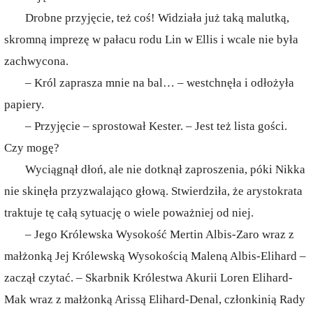
Drobne przyjęcie, też coś! Widziała już taką malutką,
skromną imprezę w pałacu rodu Lin w Ellis i wcale nie była
zachwycona.
– Król zaprasza mnie na bal… – westchnęła i odłożyła
papiery.
– Przyjęcie – sprostował Kester. – Jest też lista gości.
Czy mogę?
Wyciągnął dłoń, ale nie dotknął zaproszenia, póki Nikka
nie skinęła przyzwalająco głową. Stwierdziła, że arystokrata
traktuje tę całą sytuację o wiele poważniej od niej.
– Jego Królewska Wysokość Mertin Albis-Zaro wraz z
małżonką Jej Królewską Wysokością Maleną Albis-Elihard –
zaczął czytać. – Skarbnik Królestwa Akurii Loren Elihard-
Mak wraz z małżonką Arissą Elihard-Denal, członkinią Rady